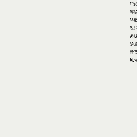
記
評
詩
説
趣
随
音
風