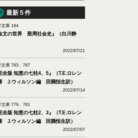
最新５件
文庫 184
金文の世界 殷周社会史』（白川静
）
2022/07/21
文庫 783、787
完全版 知恵の七柱4、5』（T.E.ロレン
著 J.ウィルソン編 田隅恒生訳）
2022/07/14
文庫 779、781
完全版 知恵の七柱2、3』（T.E.ロレン
著 J.ウィルソン編 田隅恒生訳）
2022/07/07