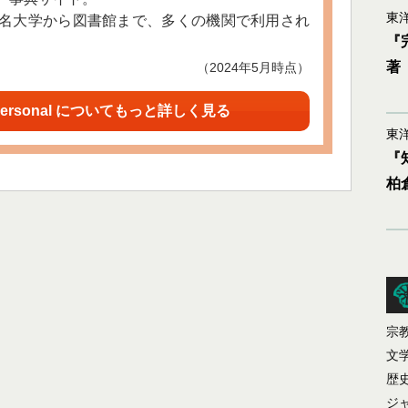
東洋
名大学から図書館まで、多くの機関で利用され
『
著
（2024年5月時点）
ersonal についてもっと詳しく見る
東洋
『
柏
宗
文
歴
ジ