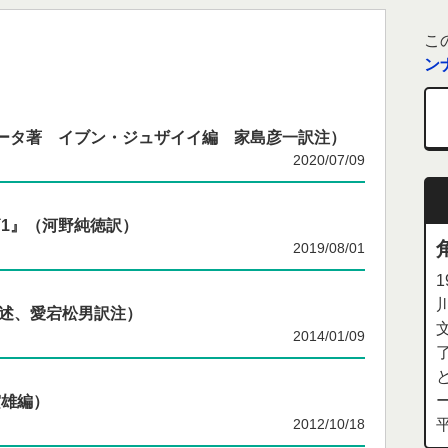
こ
ン
ータ著 イブン・ジュザイイ編 家島彦一訳注）
2020/07/09
1』（河野純徳訳）
2019/08/01
ロ述、愛宕松男訳注）
2014/01/09
寅雄編）
2012/10/18