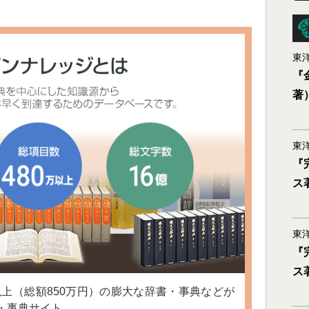
東洋
『
著
東洋
『
ス
東洋
『
ス
以上（総額850万円）の膨大な辞書・事典などが
・事典サイト。