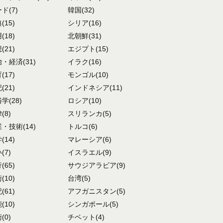
ード
(7)
韓国
(32)
典
(15)
シリア
(16)
用
(18)
北朝鮮
(31)
想
(21)
エジプト
(15)
治・経済
(31)
イラク
(16)
育
(17)
モンゴル
(10)
記
(21)
インドネシア
(11)
俗学
(28)
ロシア
(10)
律
(8)
スリランカ
(5)
業・技術
(14)
トルコ
(6)
学
(14)
マレーシア
(6)
い
(7)
イスラエル
(9)
行
(65)
サウジアラビア
(9)
術
(10)
台湾
(5)
記
(61)
アフガニスタン
(5)
能
(10)
シンガポール
(5)
術
(0)
チベット
(4)