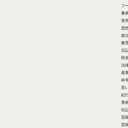
フ
事
実
思
政
教
日
民
法
産
科
笑
紀
美
伝
芸
芸