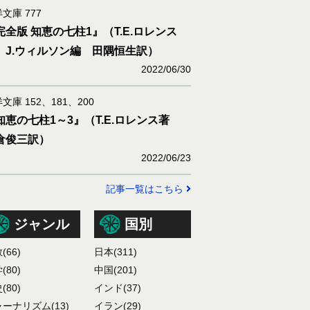
文庫 777
完全版 知恵の七柱1』（T.E.ロレンス
 J.ウィルソン編 田隅恒生訳）
2022/06/30
文庫 152、181、200
知恵の七柱1～3』（T.E.ロレンス著
倉俊三訳）
2022/06/23
記事一覧はこちら
ジャンル
国別
教
(66)
日本
(311)
学
(80)
中国
(201)
史
(80)
インド
(37)
ャーナリズム
(13)
イラン
(29)