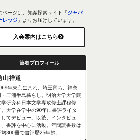
のページは、知識探索サイト「
ジャパ
ナレッジ
」よりお届けしています。
入会案内はこちら
筆者プロフィール
角山祥道
1969年東京生まれ、埼玉育ち、神奈
川・三浦半島暮らし。明治大学大学院
文学研究科日本文学専攻修士課程修
了。大学在学中の90年に書評ライター
としてデビュー。以後、インタビュ
ー、書評を中心に活動。年間読書数は
平均300冊で書評歴25年超。