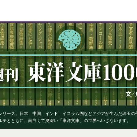
』シリーズ。日本、中国、インド、イスラム圏などアジアが生んだ珠玉
カルテとともに、面白くて奥深い「東洋文庫」の世界へいざないます。