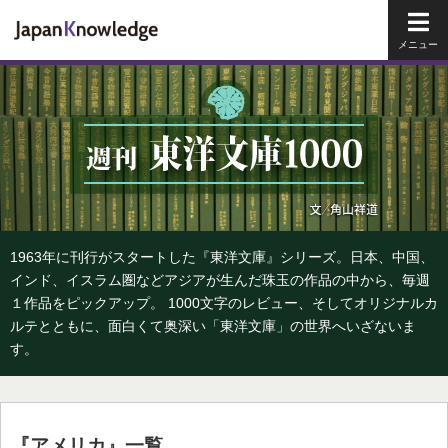
メイ
1963年に刊行がスタートした『東洋文庫』シリーズ。日本、中国、
インド、イスラム圏などアジアが生んだ珠玉の作品の中から、毎週
１作品をピックアップ。 1000文字のレビュー、そしてオリジナルカ
ルテとともに、面白くて奥深い「東洋文庫」の世界へいざないま
す。
『アメリカ』一覧