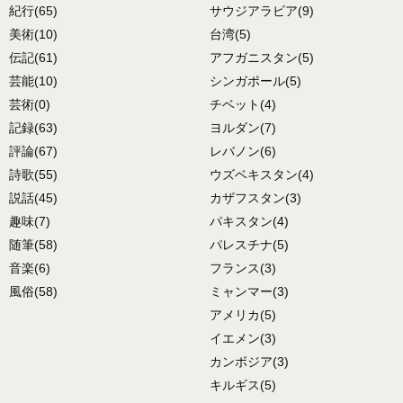
紀行
(65)
サウジアラビア
(9)
美術
(10)
台湾
(5)
伝記
(61)
アフガニスタン
(5)
芸能
(10)
シンガポール
(5)
芸術
(0)
チベット
(4)
記録
(63)
ヨルダン
(7)
評論
(67)
レバノン
(6)
詩歌
(55)
ウズベキスタン
(4)
説話
(45)
カザフスタン
(3)
趣味
(7)
パキスタン
(4)
随筆
(58)
パレスチナ
(5)
音楽
(6)
フランス
(3)
風俗
(58)
ミャンマー
(3)
アメリカ
(5)
イエメン
(3)
カンボジア
(3)
キルギス
(5)