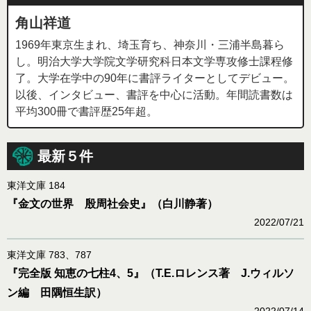
角山祥道
1969年東京生まれ、埼玉育ち、神奈川・三浦半島暮ら
し。明治大学大学院文学研究科日本文学専攻修士課程修
了。大学在学中の90年に書評ライターとしてデビュー。
以後、インタビュー、書評を中心に活動。年間読書数は
平均300冊で書評歴25年超。
最新５件
東洋文庫 184
『金文の世界 殷周社会史』（白川静著）
2022/07/21
東洋文庫 783、787
『完全版 知恵の七柱4、5』（T.E.ロレンス著 J.ウィルソ
ン編 田隅恒生訳）