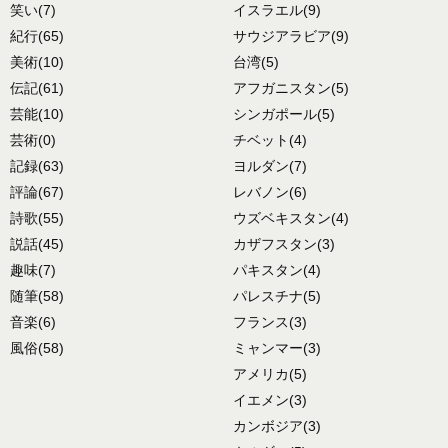
笑い
(7)
イスラエル
(9)
紀行
(65)
サウジアラビア
(9)
美術
(10)
台湾
(5)
伝記
(61)
アフガニスタン
(5)
芸能
(10)
シンガポール
(5)
芸術
(0)
チベット
(4)
記録
(63)
ヨルダン
(7)
評論
(67)
レバノン
(6)
詩歌
(55)
ウズベキスタン
(4)
説話
(45)
カザフスタン
(3)
趣味
(7)
パキスタン
(4)
随筆
(58)
パレスチナ
(5)
音楽
(6)
フランス
(3)
風俗
(58)
ミャンマー
(3)
アメリカ
(5)
イエメン
(3)
カンボジア
(3)