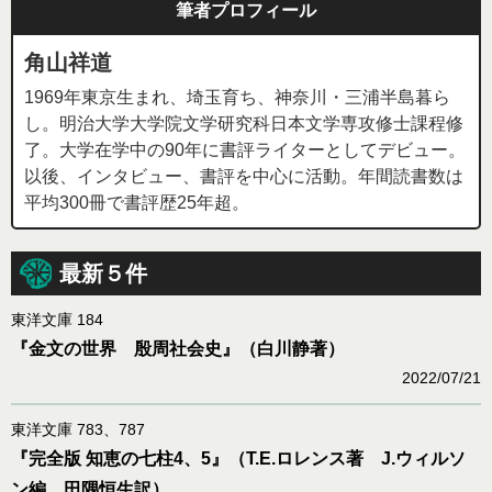
筆者プロフィール
角山祥道
1969年東京生まれ、埼玉育ち、神奈川・三浦半島暮ら
し。明治大学大学院文学研究科日本文学専攻修士課程修
了。大学在学中の90年に書評ライターとしてデビュー。
以後、インタビュー、書評を中心に活動。年間読書数は
平均300冊で書評歴25年超。
最新５件
東洋文庫 184
『金文の世界 殷周社会史』（白川静著）
2022/07/21
東洋文庫 783、787
『完全版 知恵の七柱4、5』（T.E.ロレンス著 J.ウィルソ
ン編 田隅恒生訳）