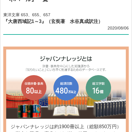
東洋文庫 653、655、657
『大唐西域記1～3』（玄奘著 水谷真成訳注）
2020/08/06
ジャパンナレッジは約1900冊以上（総額850万円）