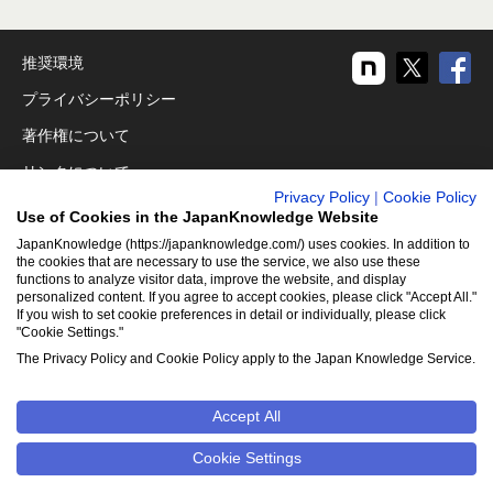
推奨環境
プライバシーポリシー
著作権について
リンクについて
Privacy Policy
|
Cookie Policy
免責事項
Use of Cookies in the JapanKnowledge Website
運営会社
JapanKnowledge (https://japanknowledge.com/) uses cookies. In addition to
the cookies that are necessary to use the service, we also use these
functions to analyze visitor data, improve the website, and display
アクセシビリティ対応
personalized content. If you agree to accept cookies, please click "Accept All."
If you wish to set cookie preferences in detail or individually, please click
クッキーポリシー
"Cookie Settings."
Cookie設定
The Privacy Policy and Cookie Policy apply to the Japan Knowledge Service.
Accept All
©2001-2026
NetAdvance Inc. All rights reserved.
掲載の記事・
写真・イラスト等のすべてのコンテンツの無断複写・転載を禁じ
Cookie Settings
ます