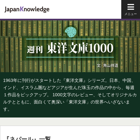
メイ
1963年に刊行がスタートした『東洋文庫』シリーズ。日本、中国、
インド、イスラム圏などアジアが生んだ珠玉の作品の中から、毎週
１作品をピックアップ。 1000文字のレビュー、そしてオリジナルカ
ルテとともに、面白くて奥深い「東洋文庫」の世界へいざないま
す。
『ネパール』一覧