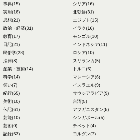
事典
(15)
シリア
(16)
実用
(18)
北朝鮮
(31)
思想
(21)
エジプト
(15)
政治・経済
(31)
イラク
(16)
教育
(17)
モンゴル
(10)
日記
(21)
インドネシア
(11)
民俗学
(28)
ロシア
(10)
法律
(8)
スリランカ
(5)
産業・技術
(14)
トルコ
(6)
科学
(14)
マレーシア
(6)
笑い
(7)
イスラエル
(9)
紀行
(65)
サウジアラビア
(9)
美術
(10)
台湾
(5)
伝記
(61)
アフガニスタン
(5)
芸能
(10)
シンガポール
(5)
芸術
(0)
チベット
(4)
記録
(63)
ヨルダン
(7)