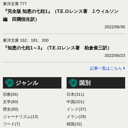
東洋文庫 777
『完全版 知恵の七柱1』（T.E.ロレンス著 J.ウィルソン
編 田隅恒生訳）
2022/06/30
東洋文庫 152、181、200
『知恵の七柱1～3』（T.E.ロレンス著 柏倉俊三訳）
2022/06/23
記事一覧はこちら
ジャンル
国別
宗教
(66)
日本
(311)
文学
(80)
中国
(201)
歴史
(80)
インド
(37)
ジャーナリズム
(13)
イラン
(29)
フード
(7)
韓国
(32)