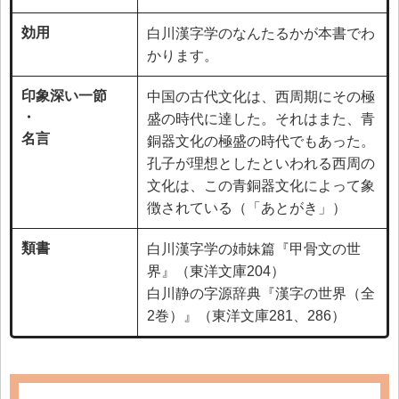
効用
白川漢字学のなんたるかが本書でわ
かります。
印象深い一節
中国の古代文化は、西周期にその極
・
盛の時代に達した。それはまた、青
名言
銅器文化の極盛の時代でもあった。
孔子が理想としたといわれる西周の
文化は、この青銅器文化によって象
徴されている（「あとがき」）
類書
白川漢字学の姉妹篇『甲骨文の世
界』（東洋文庫204）
白川静の字源辞典『漢字の世界（全
2巻）』（東洋文庫281、286）