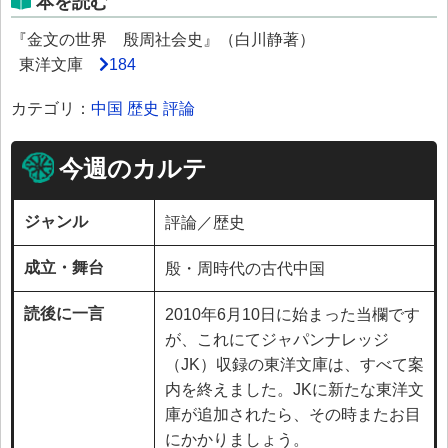
本を読む
『金文の世界 殷周社会史』（白川静著）
東洋文庫
184
カテゴリ：
中国
歴史
評論
今週のカルテ
ジャンル
評論／歴史
成立・舞台
殷・周時代の古代中国
読後に一言
2010年6月10日に始まった当欄です
が、これにてジャパンナレッジ
（JK）収録の東洋文庫は、すべて案
内を終えました。JKに新たな東洋文
庫が追加されたら、その時またお目
にかかりましょう。