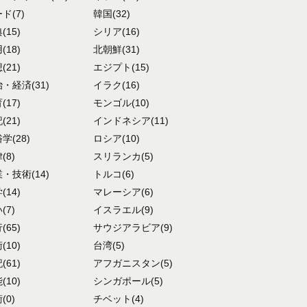
ード
(7)
韓国
(32)
典
(15)
シリア
(16)
用
(18)
北朝鮮
(31)
想
(21)
エジプト
(15)
治・経済
(31)
イラク
(16)
育
(17)
モンゴル
(10)
記
(21)
インドネシア
(11)
俗学
(28)
ロシア
(10)
律
(8)
スリランカ
(5)
業・技術
(14)
トルコ
(6)
学
(14)
マレーシア
(6)
い
(7)
イスラエル
(9)
行
(65)
サウジアラビア
(9)
術
(10)
台湾
(5)
記
(61)
アフガニスタン
(5)
能
(10)
シンガポール
(5)
術
(0)
チベット
(4)