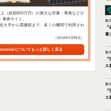
以上（総額850万円）の膨大な辞書・事典などが
・事典サイト。
東洋
名大学から図書館まで、多くの機関で利用され
『
著
（2024年5月時点）
ersonal についてもっと詳しく見る
東洋
『
ス
東洋
『
ス