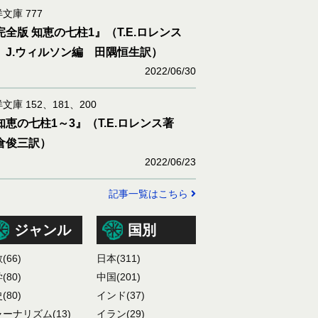
文庫 777
完全版 知恵の七柱1』（T.E.ロレンス
 J.ウィルソン編 田隅恒生訳）
2022/06/30
文庫 152、181、200
知恵の七柱1～3』（T.E.ロレンス著
倉俊三訳）
2022/06/23
記事一覧はこちら
ジャンル
国別
教
(66)
日本
(311)
学
(80)
中国
(201)
史
(80)
インド
(37)
ャーナリズム
(13)
イラン
(29)