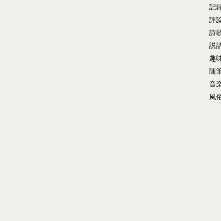
記
評
詩
説
趣
随
音
風