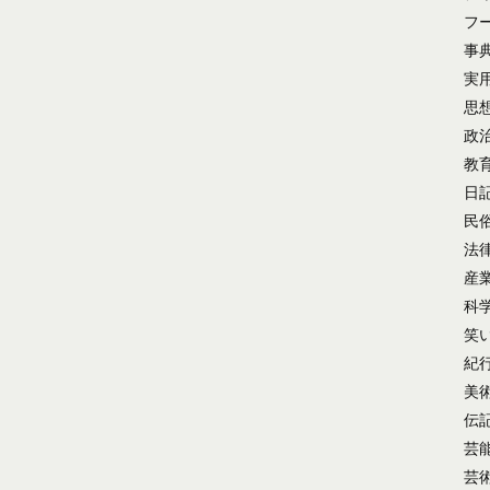
フ
事
実
思
政
教
日
民
法
産
科
笑
紀
美
伝
芸
芸