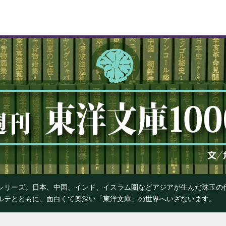
』シリーズ。日本、中国、インド、イスラム圏などアジアが生んだ珠玉
カルテとともに、面白くて奥深い「東洋文庫」の世界へいざないます。