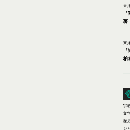
東洋
『
著
東洋
『
柏
宗
文
歴
ジ