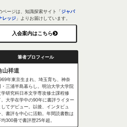
のページは、知識探索サイト「
ジャパ
ナレッジ
」よりお届けしています。
入会案内はこちら
筆者プロフィール
角山祥道
1969年東京生まれ、埼玉育ち、神奈
川・三浦半島暮らし。明治大学大学院
文学研究科日本文学専攻修士課程修
了。大学在学中の90年に書評ライター
としてデビュー。以後、インタビュ
ー、書評を中心に活動。年間読書数は
平均300冊で書評歴25年超。