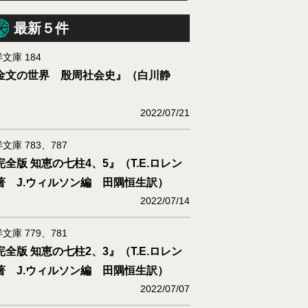
最新５件
文庫 184
金文の世界 殷周社会史』（白川静
）
2022/07/21
文庫 783、787
完全版 知恵の七柱4、5』（T.E.ロレン
著 J.ウィルソン編 田隅恒生訳）
2022/07/14
文庫 779、781
完全版 知恵の七柱2、3』（T.E.ロレン
著 J.ウィルソン編 田隅恒生訳）
2022/07/07