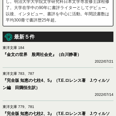
し。明治大学大学院文学研究科日本文学専攻修士課程修
了。大学在学中の90年に書評ライターとしてデビュー。
以後、インタビュー、書評を中心に活動。年間読書数は
平均300冊で書評歴25年超。
最新５件
東洋文庫 184
『金文の世界 殷周社会史』（白川静著）
2022/07/21
東洋文庫 783、787
『完全版 知恵の七柱4、5』（T.E.ロレンス著 J.ウィルソ
ン編 田隅恒生訳）
2022/07/14
東洋文庫 779、781
『完全版 知恵の七柱2、3』（T.E.ロレンス著 J.ウィルソ