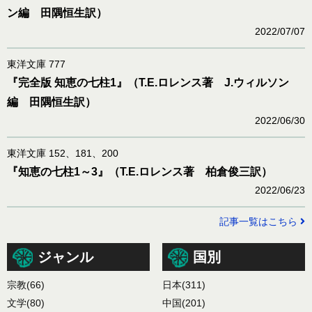
ン編 田隅恒生訳）
2022/07/07
東洋文庫 777
『完全版 知恵の七柱1』（T.E.ロレンス著 J.ウィルソン
編 田隅恒生訳）
2022/06/30
東洋文庫 152、181、200
『知恵の七柱1～3』（T.E.ロレンス著 柏倉俊三訳）
2022/06/23
記事一覧はこちら
ジャンル
国別
宗教
(66)
日本
(311)
文学
(80)
中国
(201)