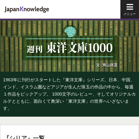
メイ
1963年に刊行がスタートした『東洋文庫』シリーズ。日本、中国、
インド、イスラム圏などアジアが生んだ珠玉の作品の中から、毎週
１作品をピックアップ。 1000文字のレビュー、そしてオリジナルカ
ルテとともに、面白くて奥深い「東洋文庫」の世界へいざないま
す。
『シリア』一覧