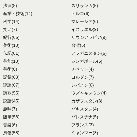
法律
(8)
スリランカ
(5)
産業・技術
(14)
トルコ
(6)
科学
(14)
マレーシア
(6)
笑い
(7)
イスラエル
(9)
紀行
(65)
サウジアラビア
(9)
美術
(10)
台湾
(5)
伝記
(61)
アフガニスタン
(5)
芸能
(10)
シンガポール
(5)
芸術
(0)
チベット
(4)
記録
(63)
ヨルダン
(7)
評論
(67)
レバノン
(6)
詩歌
(55)
ウズベキスタン
(4)
説話
(45)
カザフスタン
(3)
趣味
(7)
パキスタン
(4)
随筆
(58)
パレスチナ
(5)
音楽
(6)
フランス
(3)
風俗
(58)
ミャンマー
(3)