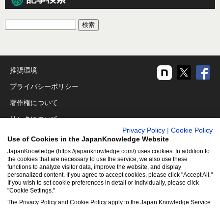
推奨環境
プライバシーポリシー
著作権について
リンクについて
Privacy Policy
|
Cookie Policy
免責事項
Use of Cookies in the JapanKnowledge Website
運営会社
JapanKnowledge (https://japanknowledge.com/) uses cookies. In addition to
the cookies that are necessary to use the service, we also use these
functions to analyze visitor data, improve the website, and display
アクセシビリティ対応
personalized content. If you agree to accept cookies, please click "Accept All."
If you wish to set cookie preferences in detail or individually, please click
クッキーポリシー
"Cookie Settings."
Cookie設定
The Privacy Policy and Cookie Policy apply to the Japan Knowledge Service.