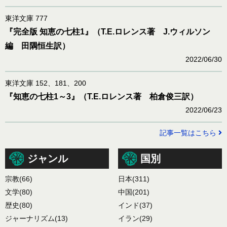
東洋文庫 777
『完全版 知恵の七柱1』（T.E.ロレンス著 J.ウィルソン
編 田隅恒生訳）
2022/06/30
東洋文庫 152、181、200
『知恵の七柱1～3』（T.E.ロレンス著 柏倉俊三訳）
2022/06/23
記事一覧はこちら
ジャンル
国別
宗教
(66)
日本
(311)
文学
(80)
中国
(201)
歴史
(80)
インド
(37)
ジャーナリズム
(13)
イラン
(29)