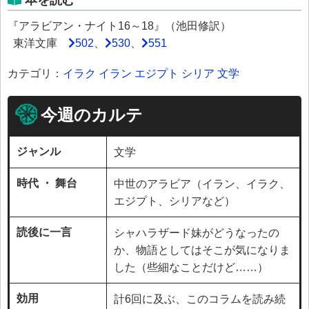
本を読む
『アラビアン・ナイト16～18』（池田修訳）
東洋文庫
502
、
530
、
551
カテゴリ：
イラク
イラン
エジプト
シリア
文学
今週のカルテ
ジャンル
文学
時代 ・ 舞台
中世のアラビア（イラン、イラク、
エジプト、シリアなど）
読後に一言
シャハラザード妹がどうなったの
か、物語としてはそこが気になりま
した（些細なことだけど……）
効用
計6回に及ぶ、このコラムを読み続