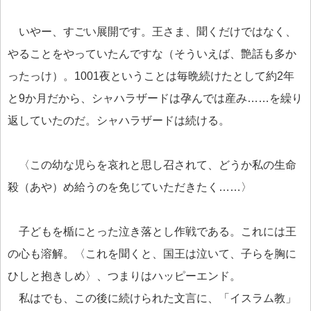
いやー、すごい展開です。王さま、聞くだけではなく、
やることをやっていたんですな（そういえば、艶話も多か
ったっけ）。1001夜ということは毎晩続けたとして約2年
と9か月だから、シャハラザードは孕んでは産み……を繰り
返していたのだ。シャハラザードは続ける。
〈この幼な児らを哀れと思し召されて、どうか私の生命
殺（あや）め給うのを免じていただきたく……〉
子どもを楯にとった泣き落とし作戦である。これには王
の心も溶解。〈これを聞くと、国王は泣いて、子らを胸に
ひしと抱きしめ〉、つまりはハッピーエンド。
私はでも、この後に続けられた文言に、「イスラム教」