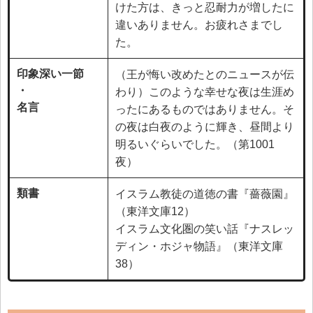
けた方は、きっと忍耐力が増したに
違いありません。お疲れさまでし
た。
印象深い一節
（王が悔い改めたとのニュースが伝
・
わり）このような幸せな夜は生涯め
名言
ったにあるものではありません。そ
の夜は白夜のように輝き、昼間より
明るいぐらいでした。（第1001
夜）
類書
イスラム教徒の道徳の書『薔薇園』
（東洋文庫12）
イスラム文化圏の笑い話『ナスレッ
ディン・ホジャ物語』（東洋文庫
38）