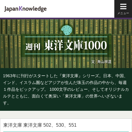
メイ
1963年に刊行がスタートした『東洋文庫』シリーズ。日本、中国、
インド、イスラム圏などアジアが生んだ珠玉の作品の中から、毎週
１作品をピックアップ。 1000文字のレビュー、そしてオリジナルカ
ルテとともに、面白くて奥深い「東洋文庫」の世界へいざないま
す。
東洋文庫 東洋文庫 502、530、551