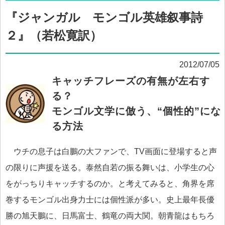
『ジャンガル モンゴル英雄叙事詩
２』（若松寛訳）
2012/07/05
キャッチフレーズの有無が左右す
る？
モンゴル文学に倣う、“個性的”にな
る方法
ウチの息子は白鵬の大ファンで、TV画面に登場すると声
の限りに声援を送る。泰然自若の振る舞いは、小学生の心
をがっちりキャッチするのか。と考えてみると、角界を席
巻するモンゴル出身力士には個性派が多い。史上最年長優
勝の旭天鵬に、日馬富士、鶴竜の両大関。朝青龍はもちろ