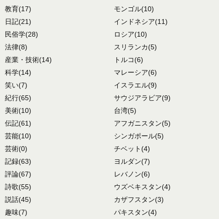
教育
(17)
モンゴル
(10)
日記
(21)
インドネシア
(11)
民俗学
(28)
ロシア
(10)
法律
(8)
スリランカ
(5)
産業・技術
(14)
トルコ
(6)
科学
(14)
マレーシア
(6)
笑い
(7)
イスラエル
(9)
紀行
(65)
サウジアラビア
(9)
美術
(10)
台湾
(5)
伝記
(61)
アフガニスタン
(5)
芸能
(10)
シンガポール
(5)
芸術
(0)
チベット
(4)
記録
(63)
ヨルダン
(7)
評論
(67)
レバノン
(6)
詩歌
(55)
ウズベキスタン
(4)
説話
(45)
カザフスタン
(3)
趣味
(7)
パキスタン
(4)