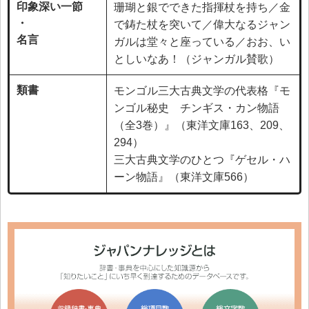
印象深い一節
珊瑚と銀でできた指揮杖を持ち／金
・
で鋳た杖を突いて／偉大なるジャン
名言
ガルは堂々と座っている／おお、い
としいなあ！（ジャンガル賛歌）
類書
モンゴル三大古典文学の代表格『モ
ンゴル秘史 チンギス・カン物語
（全3巻）』（東洋文庫163、209、
294）
三大古典文学のひとつ『ゲセル・ハ
ーン物語』（東洋文庫566）