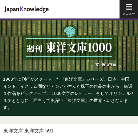
メイ
1963年に刊行がスタートした『東洋文庫』シリーズ。日本、中国、
インド、イスラム圏などアジアが生んだ珠玉の作品の中から、毎週
１作品をピックアップ。 1000文字のレビュー、そしてオリジナルカ
ルテとともに、面白くて奥深い「東洋文庫」の世界へいざないま
す。
東洋文庫 東洋文庫 591