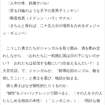
〈人中の隼、鉄腕サバル〉
〈昇る日輪のような天下の美男子ミンヤン〉
〈剛直色黒（ドクシン・ハラ）サナル〉
〈きちんと座れば、二十五人分の場所を占めるギュジャ
ン・ギュンベ〉
こうした勇士たちがジャンガルを取り囲み、酒を酌み交
わしながら、〈おれたちに一戦挑む国は日の下にないのか
い？ おれたちは征伐する敵にいつ出会えるんだい？〉と
大言壮語。で、ジャンガルが、「醇厚紅顔ホンゴル、敵を
倒してこい！」と勇士を選び、物語が始まる。
彼ら勇士はなぜ個性的たりうるのか。
“個性”をジャパンナレッジで調べると、〈その人をその人
たらしめる独自の本性〉（「ニッポニカ」）、〈明白な個