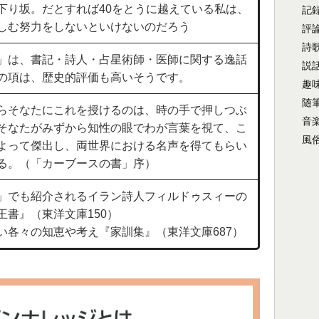
下り坂。だとすれば40をとうに越えている私は、
記
しむ努力をしないといけないのだろう
評
詩
」は、書記・詩人・占星術師・医師に関する逸話
説
の項は、歴史的評価も高いそうです。
趣
随
らそなたにこれを授けるのは、時の手で押しつぶ
音
そなたがみずから知性の眼でわが言葉を視て、こ
風
よって傑出し、両世界における名声を得てもらい
る。（「カーブースの書」序）
」でも紹介されるイラン詩人フィルドゥスィーの
王書』（東洋文庫150）
い各々の知恵や考え『家訓集』（東洋文庫687）