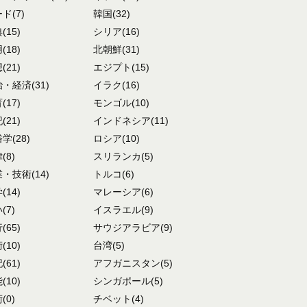
ード
(7)
韓国
(32)
典
(15)
シリア
(16)
用
(18)
北朝鮮
(31)
想
(21)
エジプト
(15)
治・経済
(31)
イラク
(16)
育
(17)
モンゴル
(10)
記
(21)
インドネシア
(11)
俗学
(28)
ロシア
(10)
律
(8)
スリランカ
(5)
業・技術
(14)
トルコ
(6)
学
(14)
マレーシア
(6)
い
(7)
イスラエル
(9)
行
(65)
サウジアラビア
(9)
術
(10)
台湾
(5)
記
(61)
アフガニスタン
(5)
能
(10)
シンガポール
(5)
術
(0)
チベット
(4)