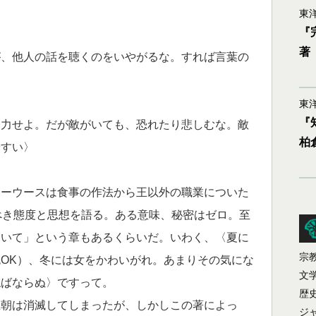
東洋
『
著
、他人の話を聴くのをいやがるな。すれば言葉の
〉
東洋
『
力せよ。だが敵がいても、恐れたり悲しむな。敵
柏
やすい〉
ーウースは食事の作法から王以外の職業についた
べき態度と思想を語る。ある意味、秘密はゼロ。至
ついて」という章もあるくらいだ。いわく、〈夏に
宗
OK）、冬には女をかわいがれ。あまりその気にな
文
ねばならぬ〉ですって。
歴
朝は消滅してしまったが、しかしこの著によっ
ジ