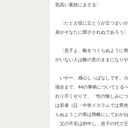
気高い素姓にまさる〉
〈たとえ役に立とうが立つまいが
扉がそなたに閉ざされぬであろう
〈息子よ、敵をつくらぬように努
がいない人は敵の意のままになり
いやー、感心しっぱなしです。カ
場合まで、44の事柄についてとる
れり尽くせりで、「性の愉しみに
は若者（註・中世イスラムでは男色
らぬようこの章は簡略にしておか
父の不安は的中し、息子の代で王