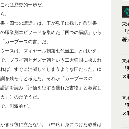
。これは歴史的一歩だ。
ら。
書・四つの講話』は、王が息子に残した教訓書
東洋
『
師の職業別エピソードを集めた「四つの講話」から
著
、「カーブースの書」だ。
ウースは、ズィヤール朝第七代当主。とはいえ、
国で、ブワイ朝とガズナ朝という二大強国に挟まれ
東洋
『
誤れば、すぐに消滅してしまうような国だった。ゆ
ス
教訓を残そうと考えた。それが「カーブースの
ツ語訳を読み「評価を絶する優れた書物」と激賞し
ニカ」）のだそうだ。
東洋
『
で、刺激的だ。
ス
かぎり役に立たない。（中略）身につけた教養は