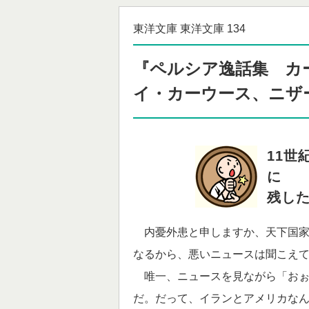
東洋文庫 東洋文庫 134
『ペルシア逸話集 カ
イ・カーウース、ニザ
11世
に
残した
内憂外患と申しますか、天下国家
なるから、悪いニュースは聞こえ
唯一、ニュースを見ながら「おぉ
だ。だって、イランとアメリカなん