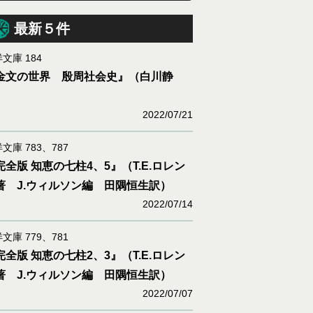
最新５件
文庫 184
金文の世界 殷周社会史』（白川静
）
2022/07/21
文庫 783、787
完全版 知恵の七柱4、5』（T.E.ロレン
著 J.ウィルソン編 田隅恒生訳）
2022/07/14
文庫 779、781
完全版 知恵の七柱2、3』（T.E.ロレン
著 J.ウィルソン編 田隅恒生訳）
2022/07/07