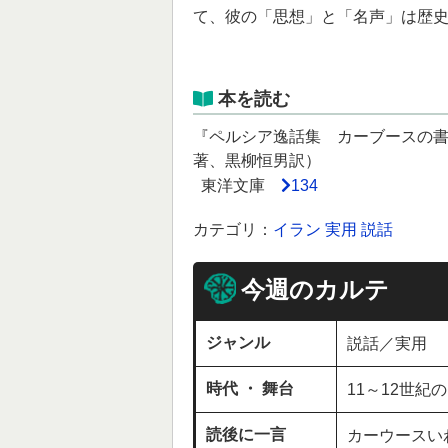
て、彼の「思想」と「名声」は歴
本を読む
『ペルシア逸話集 カーブースの
著、黒柳恒男訳）
東洋文庫
134
カテゴリ：
イラン
実用
説話
今週のカルテ
ジャンル
説話／実用
時代 ・ 舞台
11～12世紀
読後に一言
カーウースい