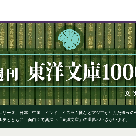
』シリーズ。日本、中国、インド、イスラム圏などアジアが生んだ珠玉
カルテとともに、面白くて奥深い「東洋文庫」の世界へいざないます。