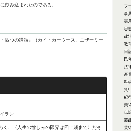
史に刻み込まれたのである。
フ
事
実
思
政
書・四つの講話』（カイ・カーウース、ニザーミー
教
日
民
法
産
科
笑
紀
美
伝
のイラン
芸
わく、〈人生の愉しみの限界は四十歳まで〉だそ
芸