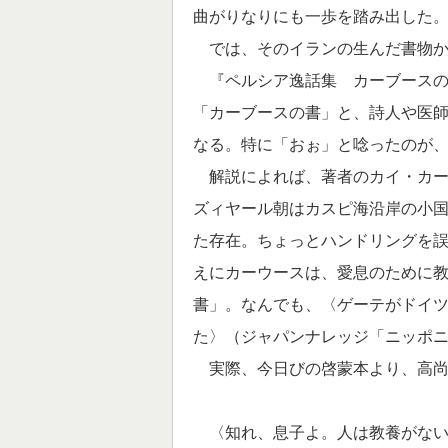
曲がりなりにも一歩を踏み出した
では、そのイランの生んだ書物か
『ペルシア逸話集 カーブースの
「カーブースの書」と、詩人や医
なる。特に「おぉ」と唸ったのが
解説によれば、著者のカイ・カー
ズィヤール朝はカスピ海沿岸の小
た存在。ちょっとハンドリングを
えにカーウースは、愛息のために
書」。なんでも、〈ゲーテがドイ
た〉（ジャパンナレッジ「ニッポ
実際、今日びの啓蒙本より、高尚
〈知れ、息子よ。人は教養がない