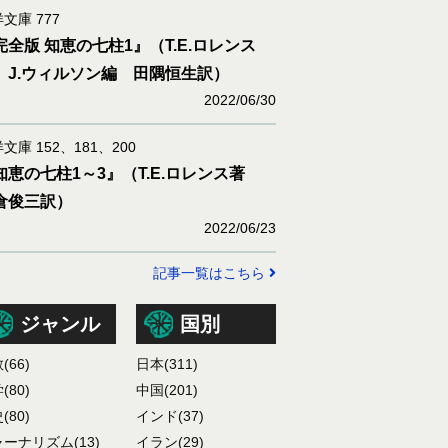
文庫 777
完全版 知恵の七柱1』（T.E.ロレンス
 J.ウィルソン編 田隅恒生訳）
2022/06/30
文庫 152、181、200
知恵の七柱1～3』（T.E.ロレンス著
倉俊三訳）
2022/06/23
記事一覧はこちら
ジャンル
国別
教
(66)
日本
(311)
学
(80)
中国
(201)
史
(80)
インド
(37)
ャーナリズム
(13)
イラン
(29)