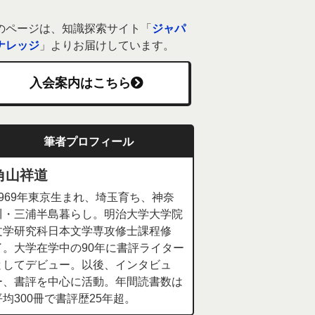
のページは、知識探索サイト「
ジャパ
ナレッジ
」よりお届けしています。
入会案内はこちら
筆者プロフィール
角山祥道
1969年東京生まれ、埼玉育ち、神奈
川・三浦半島暮らし。明治大学大学院
文学研究科日本文学専攻修士課程修
了。大学在学中の90年に書評ライター
としてデビュー。以後、インタビュ
ー、書評を中心に活動。年間読書数は
平均300冊で書評歴25年超。