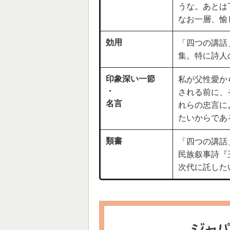
うな。あとは
なお一層、愉
効用
「四つの講話
集。特に詩人
印象深い一節
私が父性愛か
・
される前に、
名言
れらの忠言に
たいからであ
類書
「四つの講話
民族叙事詩『
次代に託した