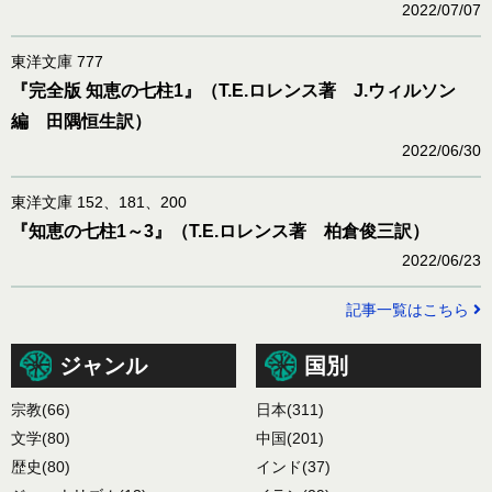
2022/07/07
東洋文庫 777
『完全版 知恵の七柱1』（T.E.ロレンス著 J.ウィルソン
編 田隅恒生訳）
2022/06/30
東洋文庫 152、181、200
『知恵の七柱1～3』（T.E.ロレンス著 柏倉俊三訳）
2022/06/23
記事一覧はこちら
ジャンル
国別
宗教
(66)
日本
(311)
文学
(80)
中国
(201)
歴史
(80)
インド
(37)