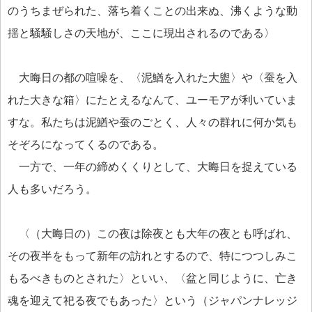
のうちまぜられた、落ち着くことの出来ぬ、沸くような動
揺と騒騒しさの天地が、ここに現出されるのである〉
大晦日の都の喧噪を、〈泥鰌を入れた大盥〉や〈蚕を入
れた大きな箱〉にたとえるなんて、ユーモアが利いていま
すな。私たちは泥鰌や蚕のごとく、人々の群れに何か気も
そぞろになってくるのである。
一方で、一年の締めくくりとして、大晦日を捉えている
人も多いだろう。
〈（大晦日の）この夜は除夜とも大年の夜とも呼ばれ、
その夜半をもって新年の訪れとするので、特につつしみこ
もるべきものとされた〉といい、〈盆と同じように、亡き
魂を迎えて祀る夜でもあった〉という（ジャパンナレッジ