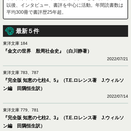
以後、インタビュー、書評を中心に活動。年間読書数は
平均300冊で書評歴25年超。
最新５件
東洋文庫 184
『金文の世界 殷周社会史』（白川静著）
2022/07/21
東洋文庫 783、787
『完全版 知恵の七柱4、5』（T.E.ロレンス著 J.ウィルソ
ン編 田隅恒生訳）
2022/07/14
東洋文庫 779、781
『完全版 知恵の七柱2、3』（T.E.ロレンス著 J.ウィルソ
ン編 田隅恒生訳）