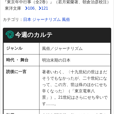
『東京年中行事（全2巻）』（若月紫蘭著、朝倉治彦校注）
東洋文庫
106
、
121
カテゴリ：
日本
ジャーナリズム
風俗
今週のカルテ
ジャンル
風俗／ジャーナリズム
時代 ・ 舞台
明治末期の日本
読後に一言
著者いわく、〈十九世紀の世はまだ
そうでもなかったが、二十世紀にな
って、この方、世は殊のほかにせち
辛くなった〉（「東京電車八
景」）。21世紀はさらにせち辛いで
す……。