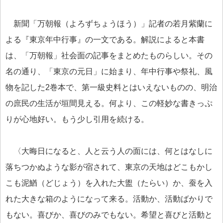
新聞「万朝報（よろずちょうほう）」記者の若月紫蘭に
よる『東京年中行事』の一文である。解説によると本書
は、「万朝報」社会面の記事をまとめたものらしい。その
名の通り、「東京の元日」に始まり、年中行事や祭礼、風
物を記した2巻本で、第一級史料とはいえないものの、明治
の庶民の生活が垣間見える。何より、この軽妙な書きっぷ
りが心地好い。もう少し引用を続ける。
〈大晦日になると、人と云う人の面には、何とはなしに
落ちつかぬような影が宿されて、東京の天地はどこもかし
こも泥鰌（どじょう）を入れた大盥（たらい）か、蚕を入
れた大きな箱のようになって来る。活動か、活動ばかりで
もない。喜びか、喜びのみでもない。希望と喜びと活動と