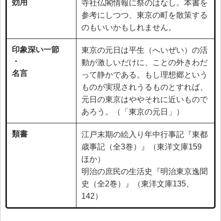
効用
寺社仏閣情報に祭のはなし。本書を
参考にしつつ、東京の町を散策する
のもいいかもしれません。
印象深い一節
東京の元日は平生（へいぜい）の活
・
動が激しいだけに、ことの外きわだ
名言
って静かである。もし理想郷という
ものが実現されうるものとすれば、
元日の東京はややそれに近いもので
あろう。（「東京の元日」）
類書
江戸末期の絵入り年中行事記『東都
歳事記（全3巻）』（東洋文庫159
ほか）
明治の庶民の生活史『明治東京逸聞
史（全2巻）』（東洋文庫135、
142）