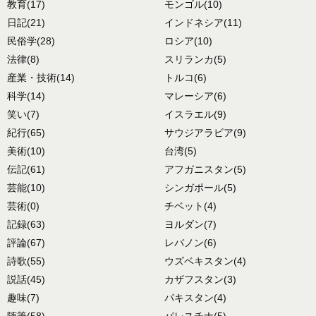
教育
(17)
モンゴル
(10)
日記
(21)
インドネシア
(11)
民俗学
(28)
ロシア
(10)
法律
(8)
スリランカ
(5)
産業・技術
(14)
トルコ
(6)
科学
(14)
マレーシア
(6)
笑い
(7)
イスラエル
(9)
紀行
(65)
サウジアラビア
(9)
美術
(10)
台湾
(5)
伝記
(61)
アフガニスタン
(5)
芸能
(10)
シンガポール
(5)
芸術
(0)
チベット
(4)
記録
(63)
ヨルダン
(7)
評論
(67)
レバノン
(6)
詩歌
(55)
ウズベキスタン
(4)
説話
(45)
カザフスタン
(3)
趣味
(7)
パキスタン
(4)
随筆
(58)
パレスチナ
(5)