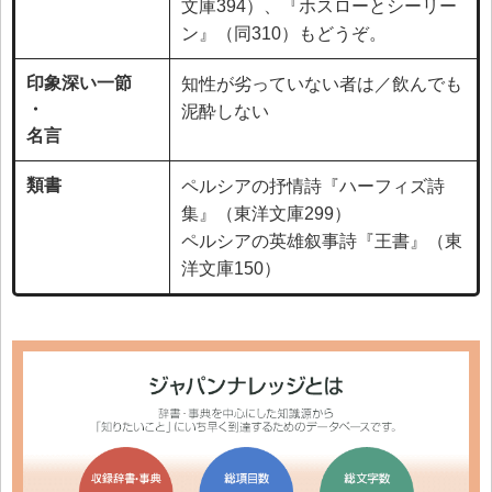
文庫394）、『ホスローとシーリー
ン』（同310）もどうぞ。
印象深い一節
知性が劣っていない者は／飲んでも
・
泥酔しない
名言
類書
ペルシアの抒情詩『ハーフィズ詩
集』（東洋文庫299）
ペルシアの英雄叙事詩『王書』（東
洋文庫150）