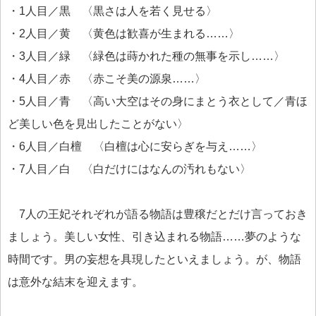
・1人目／黒 〈黒さは人を若く見せる〉
・2人目／黄 〈黄色は歓喜が生まれる……〉
・3人目／緑 〈緑色は蒔かれた種の無事を示し……〉
・4人目／赤 〈赤こそ美の源泉……〉
・5人目／青 〈高い大空はその身にまとう衣として／青ほ
ど美しい色を見出したことがない〉
・6人目／白檀 〈白檀は心に安らぎを与え……〉
・7人目／白 〈白だけにはなんの汚れもない〉
7人の王妃それぞれが語る物語は豊穣だとだけ言っておき
ましょう。美しい女性、引き込まれる物語……夢のような
時間です。男の妄想を具現したといえましょう。が、物語
は意外な結末を迎えます。