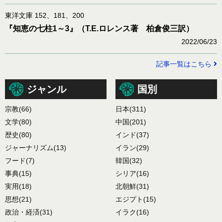
東洋文庫 152、181、200
『知恵の七柱1～3』（T.E.ロレンス著 柏倉俊三訳）
2022/06/23
記事一覧はこちら
ジャンル
国別
宗教
(66)
日本
(311)
文学
(80)
中国
(201)
歴史
(80)
インド
(37)
ジャーナリズム
(13)
イラン
(29)
フード
(7)
韓国
(32)
事典
(15)
シリア
(16)
実用
(18)
北朝鮮
(31)
思想
(21)
エジプト
(15)
政治・経済
(31)
イラク
(16)