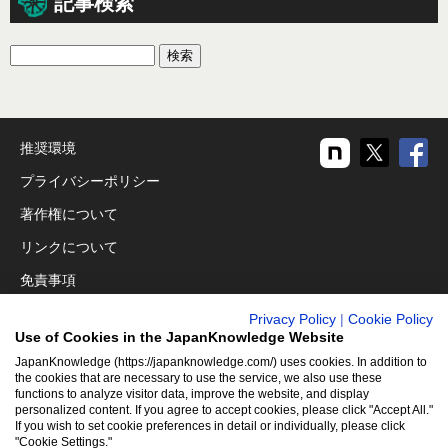
記事検索
推奨環境
プライバシーポリシー
著作権について
リンクについて
免責事項
運営会社
Privacy Policy
|
Cookie Policy
Use of Cookies in the JapanKnowledge Website
アクセシビリティ対応
JapanKnowledge (https://japanknowledge.com/) uses cookies. In addition to
クッキーポリシー
the cookies that are necessary to use the service, we also use these
functions to analyze visitor data, improve the website, and display
personalized content. If you agree to accept cookies, please click "Accept All."
Cookie設定
If you wish to set cookie preferences in detail or individually, please click
"Cookie Settings."