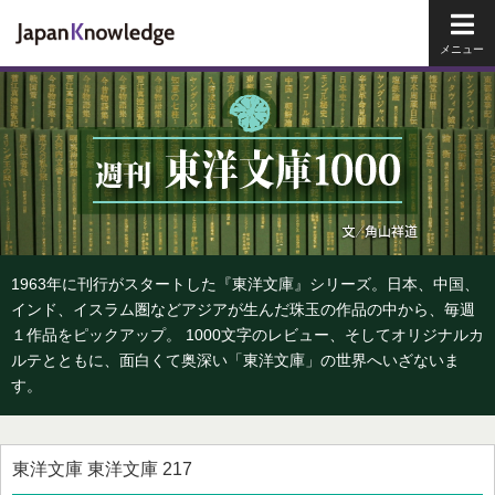
メイ
1963年に刊行がスタートした『東洋文庫』シリーズ。日本、中国、
インド、イスラム圏などアジアが生んだ珠玉の作品の中から、毎週
１作品をピックアップ。 1000文字のレビュー、そしてオリジナルカ
ルテとともに、面白くて奥深い「東洋文庫」の世界へいざないま
す。
東洋文庫 東洋文庫 217