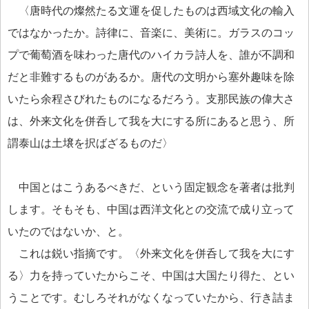
〈唐時代の燦然たる文運を促したものは西域文化の輸入
ではなかったか。詩律に、音楽に、美術に。ガラスのコッ
プで葡萄酒を味わった唐代のハイカラ詩人を、誰が不調和
だと非難するものがあるか。唐代の文明から塞外趣味を除
いたら余程さびれたものになるだろう。支那民族の偉大さ
は、外来文化を併呑して我を大にする所にあると思う、所
謂泰山は土壌を択ばざるものだ〉
中国とはこうあるべきだ、という固定観念を著者は批判
します。そもそも、中国は西洋文化との交流で成り立って
いたのではないか、と。
これは鋭い指摘です。〈外来文化を併呑して我を大にす
る〉力を持っていたからこそ、中国は大国たり得た、とい
うことです。むしろそれがなくなっていたから、行き詰ま