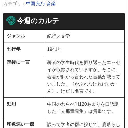
カテゴリ：
中国
紀行
音楽
今週のカルテ
ジャンル
紀行／文学
刊行年
1941年
読後に一言
著者の学生時代を振り返ったエッセ
イが収録されていますが、そこに、
著者が師から言われた言葉が載って
いました。〈かぶれなければいか
ん〉。けだし名言です。
効用
中国のわらべ唄120あまりを口語訳
した「支那童謡集」は貴重です。
印象深い一節
誤って学者の群に投じて、鹿爪らし