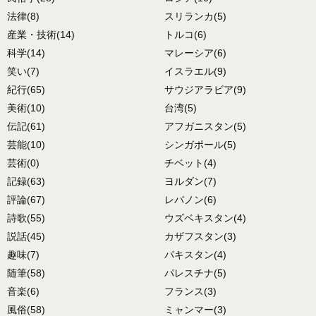
法律
(8)
スリランカ
(5)
産業・技術
(14)
トルコ
(6)
科学
(14)
マレーシア
(6)
笑い
(7)
イスラエル
(9)
紀行
(65)
サウジアラビア
(9)
美術
(10)
台湾
(5)
伝記
(61)
アフガニスタン
(5)
芸能
(10)
シンガポール
(5)
芸術
(0)
チベット
(4)
記録
(63)
ヨルダン
(7)
評論
(67)
レバノン
(6)
詩歌
(55)
ウズベキスタン
(4)
説話
(45)
カザフスタン
(3)
趣味
(7)
パキスタン
(4)
随筆
(58)
パレスチナ
(5)
音楽
(6)
フランス
(3)
風俗
(58)
ミャンマー
(3)