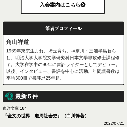
入会案内はこちら
筆者プロフィール
角山祥道
1969年東京生まれ、埼玉育ち、神奈川・三浦半島暮ら
し。明治大学大学院文学研究科日本文学専攻修士課程修
了。大学在学中の90年に書評ライターとしてデビュー。
以後、インタビュー、書評を中心に活動。年間読書数は
平均300冊で書評歴25年超。
最新５件
東洋文庫 184
『金文の世界 殷周社会史』（白川静著）
2022/07/21