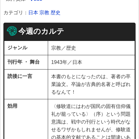
カテゴリ：
日本
宗教
歴史
今週のカルテ
ジャンル
宗教／歴史
刊行年 ・ 舞台
1943年／日本
読後に一言
本書のもとになったのは、著者の卒
業論文。卒論が古典的名著と呼ばれ
るなんて！
効用
〈修験道にはわが国民の固有信仰儀
礼が籠っている〉（序）という問題
意識は、戦中の刊行という時代がな
せるワザかもしれませんが、修験道
の基本的文献であることは間違いあ