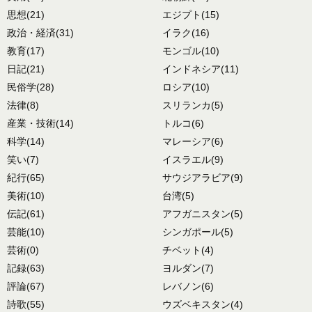
思想
(21)
エジプト
(15)
政治・経済
(31)
イラク
(16)
教育
(17)
モンゴル
(10)
日記
(21)
インドネシア
(11)
民俗学
(28)
ロシア
(10)
法律
(8)
スリランカ
(5)
産業・技術
(14)
トルコ
(6)
科学
(14)
マレーシア
(6)
笑い
(7)
イスラエル
(9)
紀行
(65)
サウジアラビア
(9)
美術
(10)
台湾
(5)
伝記
(61)
アフガニスタン
(5)
芸能
(10)
シンガポール
(5)
芸術
(0)
チベット
(4)
記録
(63)
ヨルダン
(7)
評論
(67)
レバノン
(6)
詩歌
(55)
ウズベキスタン
(4)