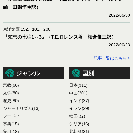
編 田隅恒生訳）
2022/06/30
東洋文庫 152、181、200
『知恵の七柱1～3』（T.E.ロレンス著 柏倉俊三訳）
2022/06/23
記事一覧はこちら
ジャンル
国別
宗教
(66)
日本
(311)
文学
(80)
中国
(201)
歴史
(80)
インド
(37)
ジャーナリズム
(13)
イラン
(29)
フード
(7)
韓国
(32)
事典
(15)
シリア
(16)
実用
(18)
北朝鮮
(31)