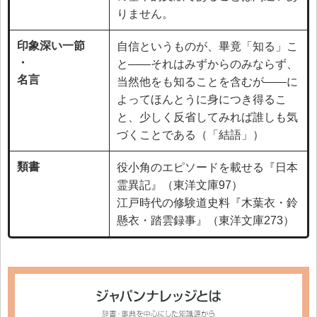
りません。
印象深い一節
自信というものが、畢竟「知る」こ
・
と――それはみずからのみならず、
名言
当然他をも知ることを含むが――に
よってほんとうに身につき得るこ
と、少しく反省してみれば誰しも気
づくことである（「結語」）
類書
役小角のエピソードを載せる『日本
霊異記』（東洋文庫97）
江戸時代の修験道史料『木葉衣・鈴
懸衣・踏雲録事』（東洋文庫273）