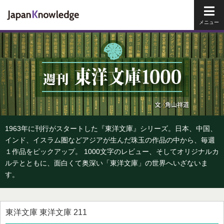
メイ
1963年に刊行がスタートした『東洋文庫』シリーズ。日本、中国、
インド、イスラム圏などアジアが生んだ珠玉の作品の中から、毎週
１作品をピックアップ。 1000文字のレビュー、そしてオリジナルカ
ルテとともに、面白くて奥深い「東洋文庫」の世界へいざないま
す。
東洋文庫 東洋文庫 211