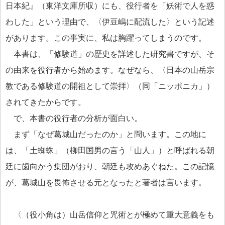
日本紀』（東洋文庫所収）にも、役行者を「妖術で人を惑
わした」という理由で、〈伊豆嶋に配流した〉という記述
があります。この事実に、私は胸躍ってしまうのです。
本書は、「修験道」の歴史を詳述した研究書ですが、そ
の由来を役行者から始めます。なぜなら、〈日本の山岳宗
教である修験道の開祖として崇拝〉（同「ニッポニカ」）
されてきたからです。
で、本書の役行者の分析が面白い。
まず「なぜ葛城山だったのか」と問います。この地に
は、「土蜘蛛」（柳田国男の言う「山人」）と呼ばれる朝
廷に歯向かう集団がおり、朝廷も攻めあぐねた。この記憶
が、葛城山を畏怖させる元となったと著者は言います。
〈（役小角は）山岳信仰と咒術とが極めて重大意義をも