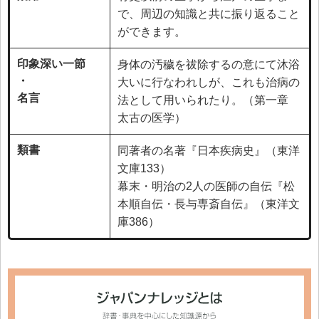
で、周辺の知識と共に振り返ること
ができます。
印象深い一節
身体の汚穢を祓除するの意にて沐浴
・
大いに行なわれしが、これも治病の
名言
法として用いられたり。（第一章
太古の医学）
類書
同著者の名著『日本疾病史』（東洋
文庫133）
幕末・明治の2人の医師の自伝『松
本順自伝・長与専斎自伝』（東洋文
庫386）