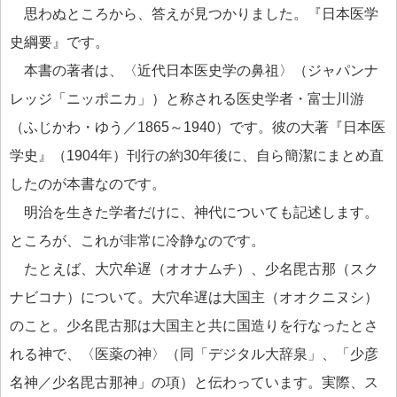
思わぬところから、答えが見つかりました。『日本医学
史綱要』です。
本書の著者は、〈近代日本医史学の鼻祖〉（ジャパンナ
レッジ「ニッポニカ」）と称される医史学者・富士川游
（ふじかわ・ゆう／1865～1940）です。彼の大著『日本医
学史』（1904年）刊行の約30年後に、自ら簡潔にまとめ直
したのが本書なのです。
明治を生きた学者だけに、神代についても記述します。
ところが、これが非常に冷静なのです。
たとえば、大穴牟遅（オオナムチ）、少名毘古那（スク
ナビコナ）について。大穴牟遅は大国主（オオクニヌシ）
のこと。少名毘古那は大国主と共に国造りを行なったとさ
れる神で、〈医薬の神〉（同「デジタル大辞泉」、「少彦
名神／少名毘古那神」の項）と伝わっています。実際、ス