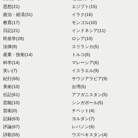
思想
(21)
エジプト
(15)
政治・経済
(31)
イラク
(16)
教育
(17)
モンゴル
(10)
日記
(21)
インドネシア
(11)
民俗学
(28)
ロシア
(10)
法律
(8)
スリランカ
(5)
産業・技術
(14)
トルコ
(6)
科学
(14)
マレーシア
(6)
笑い
(7)
イスラエル
(9)
紀行
(65)
サウジアラビア
(9)
美術
(10)
台湾
(5)
伝記
(61)
アフガニスタン
(5)
芸能
(10)
シンガポール
(5)
芸術
(0)
チベット
(4)
記録
(63)
ヨルダン
(7)
評論
(67)
レバノン
(6)
詩歌
(55)
ウズベキスタン
(4)