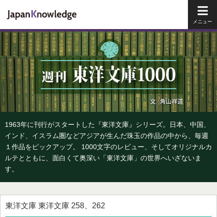
メイ
1963年に刊行がスタートした『東洋文庫』シリーズ。日本、中国、
インド、イスラム圏などアジアが生んだ珠玉の作品の中から、毎週
１作品をピックアップ。 1000文字のレビュー、そしてオリジナルカ
ルテとともに、面白くて奥深い「東洋文庫」の世界へいざないま
す。
東洋文庫 東洋文庫 258、262