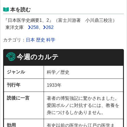
本を読む
『日本医学史綱要1、2』（富士川游著 小川鼎三校注）
東洋文庫
258
、
262
カテゴリ：
日本
歴史
科学
今週のカルテ
ジャンル
科学／歴史
刊行年
1933年
読後に一言
著者の博覧強記に驚かされました。
愛国ポルノに対抗するには、教養を
身につけるしかありません。
効用
有史以前の医学から江戸の医学ま