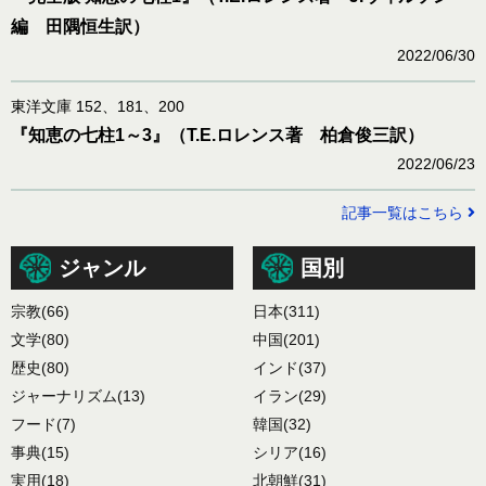
編 田隅恒生訳）
2022/06/30
東洋文庫 152、181、200
『知恵の七柱1～3』（T.E.ロレンス著 柏倉俊三訳）
2022/06/23
記事一覧はこちら
ジャンル
国別
宗教
(66)
日本
(311)
文学
(80)
中国
(201)
歴史
(80)
インド
(37)
ジャーナリズム
(13)
イラン
(29)
フード
(7)
韓国
(32)
事典
(15)
シリア
(16)
実用
(18)
北朝鮮
(31)