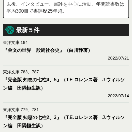
以後、インタビュー、書評を中心に活動。年間読書数は
平均300冊で書評歴25年超。
最新５件
東洋文庫 184
『金文の世界 殷周社会史』（白川静著）
2022/07/21
東洋文庫 783、787
『完全版 知恵の七柱4、5』（T.E.ロレンス著 J.ウィルソ
ン編 田隅恒生訳）
2022/07/14
東洋文庫 779、781
『完全版 知恵の七柱2、3』（T.E.ロレンス著 J.ウィルソ
ン編 田隅恒生訳）