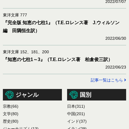
2022/07/07
東洋文庫 777
『完全版 知恵の七柱1』（T.E.ロレンス著 J.ウィルソン
編 田隅恒生訳）
2022/06/30
東洋文庫 152、181、200
『知恵の七柱1～3』（T.E.ロレンス著 柏倉俊三訳）
2022/06/23
記事一覧はこちら
ジャンル
国別
宗教
(66)
日本
(311)
文学
(80)
中国
(201)
歴史
(80)
インド
(37)
ジャーナリズム
(13)
イラン
(29)