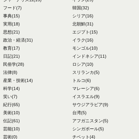
フード
(7)
韓国
(32)
事典
(15)
シリア
(16)
実用
(18)
北朝鮮
(31)
思想
(21)
エジプト
(15)
政治・経済
(31)
イラク
(16)
教育
(17)
モンゴル
(10)
日記
(21)
インドネシア
(11)
民俗学
(28)
ロシア
(10)
法律
(8)
スリランカ
(5)
産業・技術
(14)
トルコ
(6)
科学
(14)
マレーシア
(6)
笑い
(7)
イスラエル
(9)
紀行
(65)
サウジアラビア
(9)
美術
(10)
台湾
(5)
伝記
(61)
アフガニスタン
(5)
芸能
(10)
シンガポール
(5)
芸術
(0)
チベット
(4)