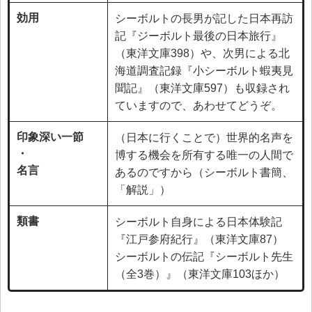
効用
シーボルトの長男が記した日本再訪
記『ジーボルト最後の日本旅行』
（東洋文庫398）や、次男による北
海道調査記録『小シーボルト蝦夷見
聞記』（東洋文庫597）も収録され
ていますので、あわせてどうぞ。
印象深い一節
（日本に行くことで）世界的名声を
・
博する機会を所有する唯一の人間で
名言
あるのですから（シーボルト書簡、
「解説」）
類書
シーボルト自身による日本体験記
『江戸参府紀行』（東洋文庫87）
シーボルトの伝記『シーボルト先生
（全3巻）』（東洋文庫103ほか）