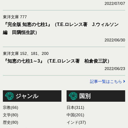
2022/07/07
東洋文庫 777
『完全版 知恵の七柱1』（T.E.ロレンス著 J.ウィルソン
編 田隅恒生訳）
2022/06/30
東洋文庫 152、181、200
『知恵の七柱1～3』（T.E.ロレンス著 柏倉俊三訳）
2022/06/23
記事一覧はこちら
ジャンル
国別
宗教
(66)
日本
(311)
文学
(80)
中国
(201)
歴史
(80)
インド
(37)