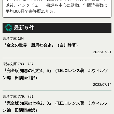
以後、インタビュー、書評を中心に活動。年間読書数は
平均300冊で書評歴25年超。
最新５件
東洋文庫 184
『金文の世界 殷周社会史』（白川静著）
2022/07/21
東洋文庫 783、787
『完全版 知恵の七柱4、5』（T.E.ロレンス著 J.ウィルソ
ン編 田隅恒生訳）
2022/07/14
東洋文庫 779、781
『完全版 知恵の七柱2、3』（T.E.ロレンス著 J.ウィルソ
ン編 田隅恒生訳）