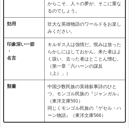
からこそ、人々の夢が、そこに重な
るのでしょう。
効用
壮大な英雄物語のワールドをお楽し
みください。
印象深い一節
キルギス人は強情だ。恨みは放った
・
らかしにはしておかん。来た者はよ
名言
く扱い、去った者はとことん憎む。
（第一章「六ハーンの謀反
（上）」）
類書
中国少数民族の英雄叙事詩のひと
つ、モンゴル民族の『ジャンガル』
（東洋文庫591）
同じくモンゴル民族の『ゲセル・ハ
ーン物語』（東洋文庫566）