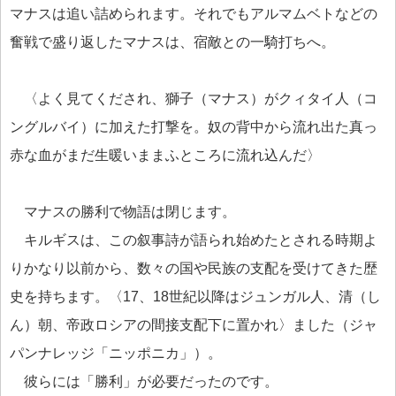
マナスは追い詰められます。それでもアルマムベトなどの
奮戦で盛り返したマナスは、宿敵との一騎打ちへ。
〈よく見てくだされ、獅子（マナス）がクィタイ人（コ
ングルバイ）に加えた打撃を。奴の背中から流れ出た真っ
赤な血がまだ生暖いままふところに流れ込んだ〉
マナスの勝利で物語は閉じます。
キルギスは、この叙事詩が語られ始めたとされる時期よ
りかなり以前から、数々の国や民族の支配を受けてきた歴
史を持ちます。〈17、18世紀以降はジュンガル人、清（し
ん）朝、帝政ロシアの間接支配下に置かれ〉ました（ジャ
パンナレッジ「ニッポニカ」）。
彼らには「勝利」が必要だったのです。