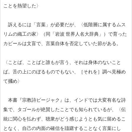
ことを熱望した〉
訴えるには「言葉」が必要だが、〈低階層に属するムス
リムの織工の家〉（同「岩波 世界人名大辞典」）で育った
カビールは文盲で、言葉自体を否定していた節がある。
〈ことば、ことばと誰もが言う、それは身体のないこと
ば。舌の上にのぼるものでもない、［それを］調べ見極め
て摑め〉
本書『宗教詩ビージャク』は、インドでは大変有名な詩
集で、タゴールが絶賛したことでも知られているが、〈伝
統に関心を払わず、聴衆がどう感じようとも気に留めるこ
となく、自己の内面の確信を躊躇することなく言葉にし