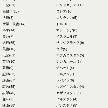
日記
(21)
インドネシア
(11)
民俗学
(28)
ロシア
(10)
法律
(8)
スリランカ
(5)
産業・技術
(14)
トルコ
(6)
科学
(14)
マレーシア
(6)
笑い
(7)
イスラエル
(9)
紀行
(65)
サウジアラビア
(9)
美術
(10)
台湾
(5)
伝記
(61)
アフガニスタン
(5)
芸能
(10)
シンガポール
(5)
芸術
(0)
チベット
(4)
記録
(63)
ヨルダン
(7)
評論
(67)
レバノン
(6)
詩歌
(55)
ウズベキスタン
(4)
説話
(45)
カザフスタン
(3)
趣味
(7)
パキスタン
(4)
随筆
(58)
パレスチナ
(5)