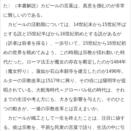
た〉（本書解説）カビールの言葉は、真意を掴むのが非常
に難しいのである。
カビールの活動期については、14世紀末から15世紀半ば
とする説と15世紀半ばから16世紀初めとする説があるが
（訳者は前者を採る）、一歩引いて、15世紀から16世紀初
めの世界を眺めてみよう。この時期は宗教が揺れ動いた時
代だった。ローマ法王が魔女の存在を断定したのが1484年
（魔女狩り）。蓮如が石山本願寺を建立したのが1496年。
ルターの宗教改革は1517年に興り、その頃には陽明学が提
唱されている。大航海時代＝グローバル化の時代は、それ
までの生活や考え方にも、大きな影響を与えた。そのひと
つの動きが、一連の宗教改革とは言えまいか。
カビールが織工として一生を終えたことは、注目に値す
る。彼は宗教を、平易な民衆の言葉で語り、生活の中に引