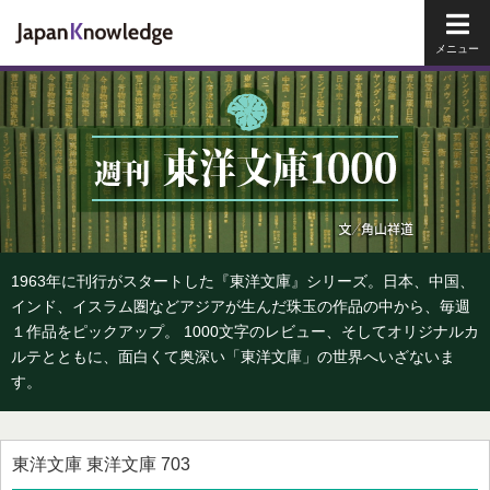
メイ
1963年に刊行がスタートした『東洋文庫』シリーズ。日本、中国、
インド、イスラム圏などアジアが生んだ珠玉の作品の中から、毎週
１作品をピックアップ。 1000文字のレビュー、そしてオリジナルカ
ルテとともに、面白くて奥深い「東洋文庫」の世界へいざないま
す。
東洋文庫 東洋文庫 703