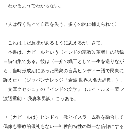
わかるようでわからない。
〈人は行く先々で自己を失う、多くの罠に捕えられて〉
これはまだ意味があるように思えるが、さて。
本書は、カビールという〈インドの宗教改革者〉の語録
＝詩句集である。彼は〈一介の織工として一生を送りなが
ら，当時形成期にあった民衆の言葉ヒンディー語で民衆に
訴えた〉（ジャパンナレッジ「岩波 世界人名大辞典」）。
「文庫クセジュ」の『インドの文学』（ルイ・ルヌー著 ／
渡辺重朗・ 我妻和男訳）こうある。
〈（カビールは）ヒンドゥー教とイスラーム教を融合して
偶像も宗教的儀礼もない一神教的特性の単一な信仰にする