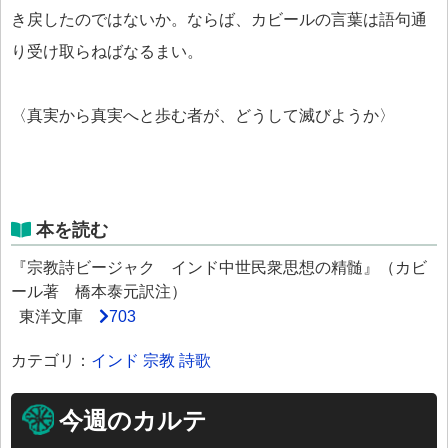
き戻したのではないか。ならば、カビールの言葉は語句通
り受け取らねばなるまい。
〈真実から真実へと歩む者が、どうして滅びようか〉
本を読む
『宗教詩ビージャク インド中世民衆思想の精髄』（カビ
ール著 橋本泰元訳注）
東洋文庫
703
カテゴリ：
インド
宗教
詩歌
今週のカルテ