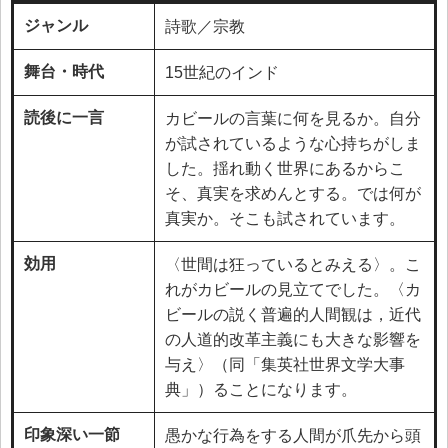
ジャンル
詩歌／宗教
舞台・時代
15世紀のインド
読後に一言
カビールの言葉に何を見るか。自分
が試されているような心持ちがしま
した。揺れ動く世界にあるからこ
そ、真実を求めんとする。では何が
真実か。そこも試されています。
効用
〈世間は狂っているとみえる〉。こ
れがカビールの見立てでした。〈カ
ビールの説く普遍的人間観は，近代
の人道的改革主義にも大きな影響を
与え〉（同「集英社世界文学大事
典」）ることになります。
印象深い一節
愚かな行為をする人間が爪先から頭