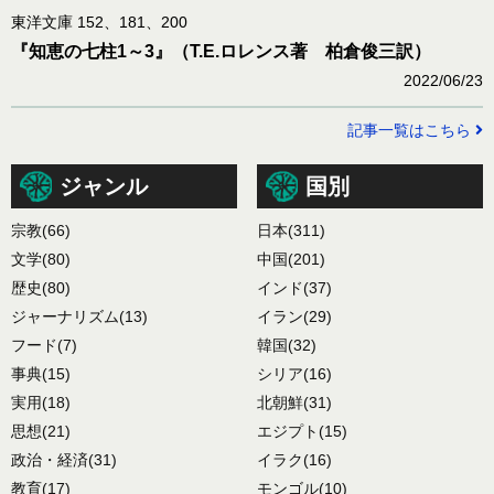
東洋文庫 152、181、200
『知恵の七柱1～3』（T.E.ロレンス著 柏倉俊三訳）
2022/06/23
記事一覧はこちら
ジャンル
国別
宗教
(66)
日本
(311)
文学
(80)
中国
(201)
歴史
(80)
インド
(37)
ジャーナリズム
(13)
イラン
(29)
フード
(7)
韓国
(32)
事典
(15)
シリア
(16)
実用
(18)
北朝鮮
(31)
思想
(21)
エジプト
(15)
政治・経済
(31)
イラク
(16)
教育
(17)
モンゴル
(10)