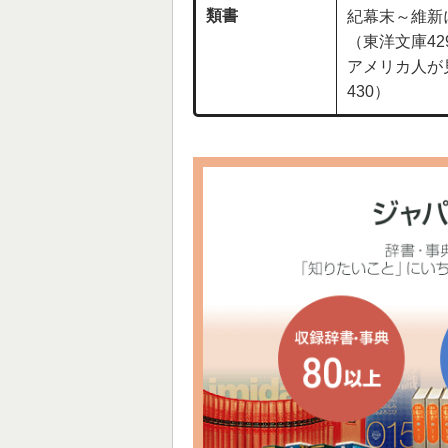
類書
紀幕末～維新
（東洋文庫42
アメリカ人が
430）