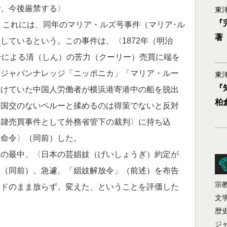
で、今後厳禁する〉
東洋
『
。これには、同年のマリア・ルズ号事件（マリア･ル
著
しているという。この事件は、〈1872年（明治
号による清（しん）の苦力（クーリー）売買に端を
（ジャパンナレッジ「ニッポニカ」「マリア・ルー
東洋
『
受けていた中国人労働者が横浜港寄港中の船を脱出
柏
。国交のないペルーと揉めるのは得策でないと反対
奴隷売買事件として外務省管下の裁判〉に持ち込
を命令〉（同前）した。
の最中、〈日本の芸娼妓（げいしょうぎ）約定が
〉（同前）、急遽、「娼妓解放令」（前述）を布告
宗
ードのまま放らず、変えた、ということを評価した
文
歴
ジ