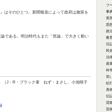
フ
事
』はそのひとつ。新聞報道によって政府は施策を
実
思
政
世論である。明治時代もまた「世論」で大きく動い
教
日
民
法
産
科
笑
』（J・R・ブラック著 ねず・まさし、小池晴子
紀
美
伝
芸
録
芸