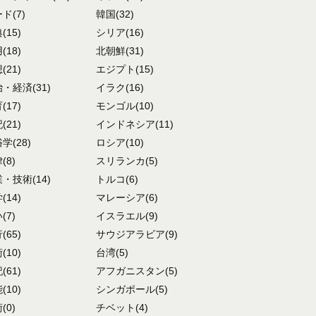
ード
(7)
韓国
(32)
典
(15)
シリア
(16)
用
(18)
北朝鮮
(31)
想
(21)
エジプト
(15)
治・経済
(31)
イラク
(16)
育
(17)
モンゴル
(10)
記
(21)
インドネシア
(11)
俗学
(28)
ロシア
(10)
律
(8)
スリランカ
(5)
業・技術
(14)
トルコ
(6)
学
(14)
マレーシア
(6)
い
(7)
イスラエル
(9)
行
(65)
サウジアラビア
(9)
術
(10)
台湾
(5)
記
(61)
アフガニスタン
(5)
能
(10)
シンガポール
(5)
術
(0)
チベット
(4)