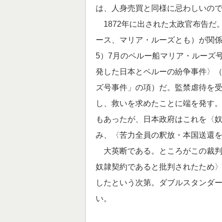
は、人身売買と同様に忌わしいの
1872年に出された太政官布告だ
ース、マリア・ルーズとも）が関係
5）7月のペルー船マリア・ルーズ
発した日本とペルーの紛争事件〉
ズ号事件」の項）だ。監禁虐待を
し、救いを求めたことに端を発す
もあったが、日本政府はこれを〈
み、〈苦力全員の釈放・本国送還
大英断である。ところがこの裁判
奴隷契約であると批判されたため
したという次第。ダブルスタンダ
い。