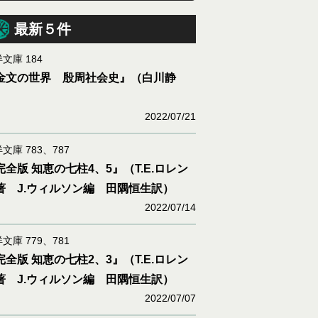
最新５件
文庫 184
金文の世界 殷周社会史』（白川静
）
2022/07/21
文庫 783、787
完全版 知恵の七柱4、5』（T.E.ロレン
著 J.ウィルソン編 田隅恒生訳）
2022/07/14
文庫 779、781
完全版 知恵の七柱2、3』（T.E.ロレン
著 J.ウィルソン編 田隅恒生訳）
2022/07/07