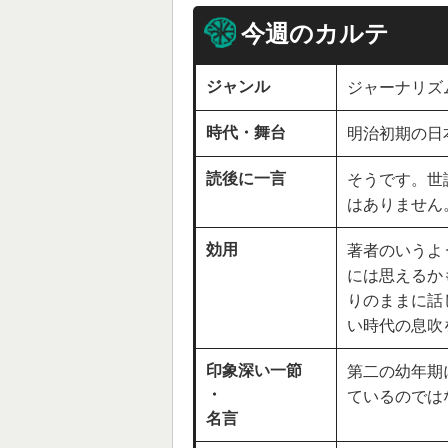
今週のカルテ
ジャンル
ジャーナリズ
時代・舞台
明治初期の日本
読後に一言
そうです。世
はありません
効用
著者のいうよ
には思えるか
りのままに話
い時代の息吹
印象深い一節
第二の幼年期
・
ているのでは
名言