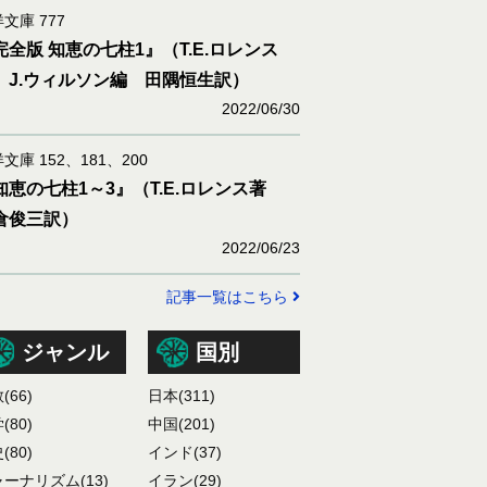
文庫 777
完全版 知恵の七柱1』（T.E.ロレンス
 J.ウィルソン編 田隅恒生訳）
2022/06/30
文庫 152、181、200
知恵の七柱1～3』（T.E.ロレンス著
倉俊三訳）
2022/06/23
記事一覧はこちら
ジャンル
国別
教
(66)
日本
(311)
学
(80)
中国
(201)
史
(80)
インド
(37)
ャーナリズム
(13)
イラン
(29)