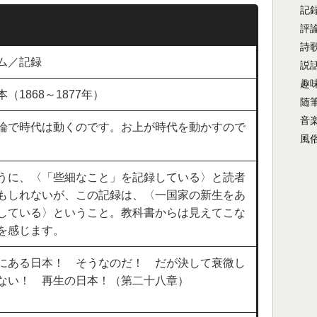
記
評
詩
ム／記録
説
趣
（1868～1877年）
随
音
論で時代は動くのです。お上が時代を動かすので
風
。
うに、〈「些細なこと」を記録している〉と読者
もしれないが、この記録は、〈一国家の新生をあ
している〉ということ。教科書からは見えてこな
を感じます。
にある日本！ そうなのだ！ だが決して衰微し
ない！ 再生の日本！（第二十八章）