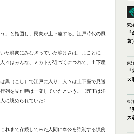
東洋
『
う」と指図し、民衆が土下座する。江戸時代の風
著
いた群衆にみなぎっていた静けさは、まことに
）人々はみんな、ミカドが近づくにつれて、土下座
東洋
『
ス
は輿（こし）で江戸に入り、人々は土下座で見送
の行列を見た時は一変していたという。〈陛下は洋
物人に眺められていた〉
東洋
『
ス
これまで存続して来た人間に奉公を強制する慣例