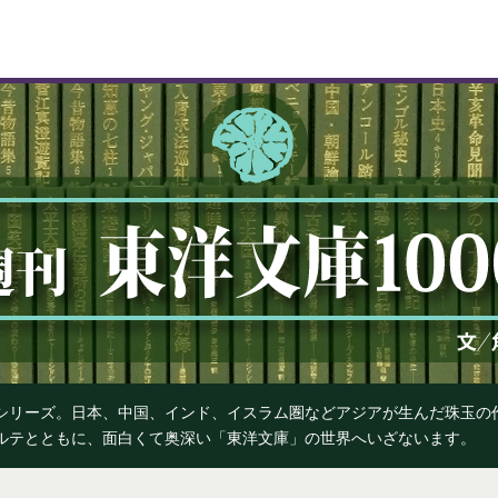
』シリーズ。日本、中国、インド、イスラム圏などアジアが生んだ珠玉
カルテとともに、面白くて奥深い「東洋文庫」の世界へいざないます。