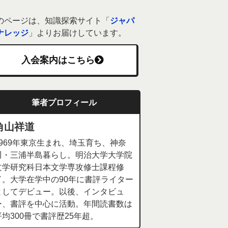
のページは、知識探索サイト「
ジャパ
ナレッジ
」よりお届けしています。
入会案内はこちら
筆者プロフィール
角山祥道
1969年東京生まれ、埼玉育ち、神奈
川・三浦半島暮らし。明治大学大学院
文学研究科日本文学専攻修士課程修
了。大学在学中の90年に書評ライター
としてデビュー。以後、インタビュ
ー、書評を中心に活動。年間読書数は
平均300冊で書評歴25年超。