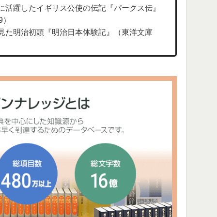
に活躍したイギリス公使の伝記『パークス伝』
9）
見た明治初頭『明治日本体験記』（東洋文庫