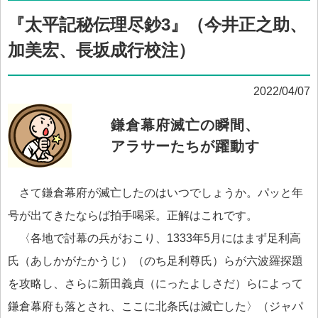
『太平記秘伝理尽鈔3』（今井正之助、
加美宏、長坂成行校注）
2022/04/07
鎌倉幕府滅亡の瞬間、
アラサーたちが躍動す
さて鎌倉幕府が滅亡したのはいつでしょうか。パッと年
号が出てきたならば拍手喝采。正解はこれです。
〈各地で討幕の兵がおこり、1333年5月にはまず足利高
氏（あしかがたかうじ）（のち足利尊氏）らが六波羅探題
を攻略し、さらに新田義貞（にったよしさだ）らによって
鎌倉幕府も落とされ、ここに北条氏は滅亡した〉（ジャパ