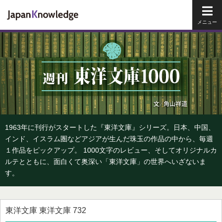
メイ
1963年に刊行がスタートした『東洋文庫』シリーズ。日本、中国、
インド、イスラム圏などアジアが生んだ珠玉の作品の中から、毎週
１作品をピックアップ。 1000文字のレビュー、そしてオリジナルカ
ルテとともに、面白くて奥深い「東洋文庫」の世界へいざないま
す。
東洋文庫 東洋文庫 732