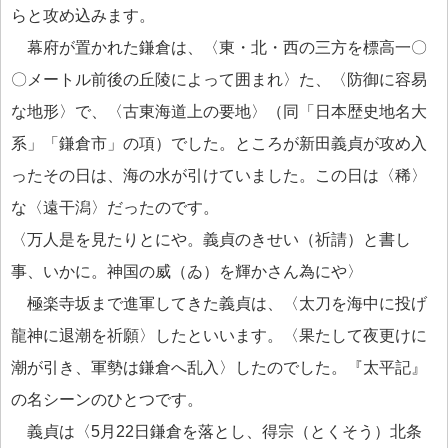
らと攻め込みます。
幕府が置かれた鎌倉は、〈東・北・西の三方を標高一〇
〇メートル前後の丘陵によって囲まれ〉た、〈防御に容易
な地形〉で、〈古東海道上の要地〉（同「日本歴史地名大
系」「鎌倉市」の項）でした。ところが新田義貞が攻め入
ったその日は、海の水が引けていました。この日は〈稀〉
な〈遠干潟〉だったのです。
〈万人是を見たりとにや。義貞のきせい（祈請）と書し
事、いかに。神国の威（ゐ）を輝かさん為にや〉
極楽寺坂まで進軍してきた義貞は、〈太刀を海中に投げ
龍神に退潮を祈願〉したといいます。〈果たして夜更けに
潮が引き、軍勢は鎌倉へ乱入〉したのでした。『太平記』
の名シーンのひとつです。
義貞は〈5月22日鎌倉を落とし、得宗（とくそう）北条