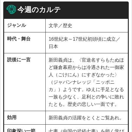
今週のカルテ
ジャンル
文学／歴史
時代・舞台
16世紀末～17世紀初頭頃に成立／
日本
読後に一言
新田義貞は、〈官途名すらもたぬほ
ど鎌倉幕府からは冷遇された一御家
人（ごけにん）にすぎなかった〉
（ジャパンナレッジ「ニッポニ
カ」）ようです。ゆえに手足となる
一族も少なく、足利との争いに敗れ
たとも。歴史の悲しい一面です。
効用
新田義貞の活躍をとくとご覧あれ。
印象深い一節
七書（中国の武経七書）を能く学び