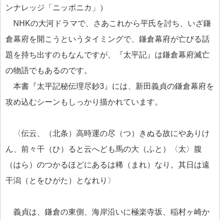
ンナレッジ「ニッポニカ」）
NHKの大河ドラマで、さあこれから平氏を討ち、いざ鎌
倉幕府を開こうというタイミングで、鎌倉幕府が亡びる話
題を持ち出すのもなんですが、『太平記』は鎌倉幕府滅亡
の物語でもあるのです。
本書『太平記秘伝理尽鈔3』には、新田義貞の鎌倉幕府を
攻め込むシーンもしっかり描かれています。
〈伝云、（北条）高時運の尽（つ）きぬる故にやありけ
ん、前々干（ひ）ると云へども馬の大（ふと）〈太〉腹
（はら）のつかるほどにあるは稀（まれ）なり。其日は遠
干潟（とをひがた）となれり〉
義貞は、鎌倉の東側、海岸沿いに極楽寺坂、稲村ヶ崎か