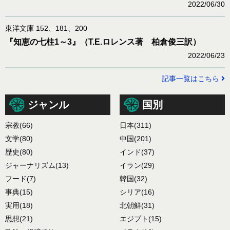
2022/06/30
東洋文庫 152、181、200
『知恵の七柱1～3』（T.E.ロレンス著 柏倉俊三訳）
2022/06/23
記事一覧はこちら
ジャンル
国別
宗教
(66)
日本
(311)
文学
(80)
中国
(201)
歴史
(80)
インド
(37)
ジャーナリズム
(13)
イラン
(29)
フード
(7)
韓国
(32)
事典
(15)
シリア
(16)
実用
(18)
北朝鮮
(31)
思想
(21)
エジプト
(15)