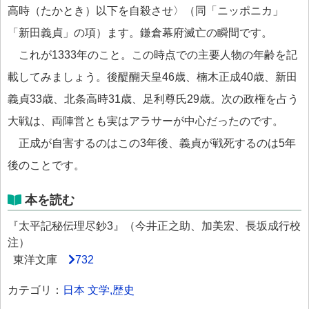
高時（たかとき）以下を自殺させ〉（同「ニッポニカ」
「新田義貞」の項）ます。鎌倉幕府滅亡の瞬間です。
これが1333年のこと。この時点での主要人物の年齢を記
載してみましょう。後醍醐天皇46歳、楠木正成40歳、新田
義貞33歳、北条高時31歳、足利尊氏29歳。次の政権を占う
大戦は、両陣営とも実はアラサーが中心だったのです。
正成が自害するのはこの3年後、義貞が戦死するのは5年
後のことです。
本を読む
『太平記秘伝理尽鈔3』（今井正之助、加美宏、長坂成行校
注）
東洋文庫
732
カテゴリ：
日本
文学,歴史