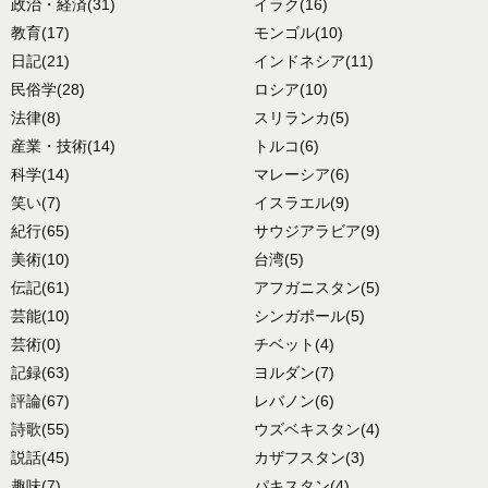
政治・経済
(31)
イラク
(16)
教育
(17)
モンゴル
(10)
日記
(21)
インドネシア
(11)
民俗学
(28)
ロシア
(10)
法律
(8)
スリランカ
(5)
産業・技術
(14)
トルコ
(6)
科学
(14)
マレーシア
(6)
笑い
(7)
イスラエル
(9)
紀行
(65)
サウジアラビア
(9)
美術
(10)
台湾
(5)
伝記
(61)
アフガニスタン
(5)
芸能
(10)
シンガポール
(5)
芸術
(0)
チベット
(4)
記録
(63)
ヨルダン
(7)
評論
(67)
レバノン
(6)
詩歌
(55)
ウズベキスタン
(4)
説話
(45)
カザフスタン
(3)
趣味
(7)
パキスタン
(4)