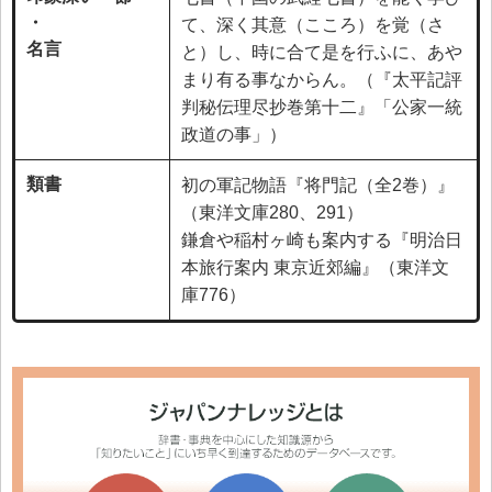
・
て、深く其意（こころ）を覚（さ
名言
と）し、時に合て是を行ふに、あや
まり有る事なからん。（『太平記評
判秘伝理尽抄巻第十二』「公家一統
政道の事」）
類書
初の軍記物語『将門記（全2巻）』
（東洋文庫280、291）
鎌倉や稲村ヶ崎も案内する『明治日
本旅行案内 東京近郊編』（東洋文
庫776）