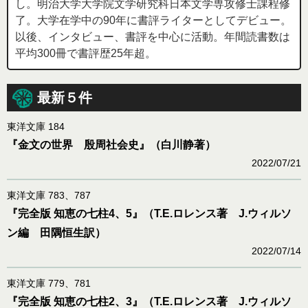
し。明治大学大学院文学研究科日本文学専攻修士課程修
了。大学在学中の90年に書評ライターとしてデビュー。
以後、インタビュー、書評を中心に活動。年間読書数は
平均300冊で書評歴25年超。
最新５件
東洋文庫 184
『金文の世界 殷周社会史』（白川静著）
2022/07/21
東洋文庫 783、787
『完全版 知恵の七柱4、5』（T.E.ロレンス著 J.ウィルソ
ン編 田隅恒生訳）
2022/07/14
東洋文庫 779、781
『完全版 知恵の七柱2、3』（T.E.ロレンス著 J.ウィルソ