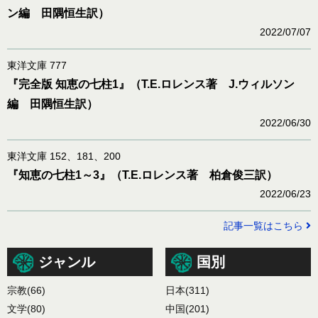
ン編 田隅恒生訳）
2022/07/07
東洋文庫 777
『完全版 知恵の七柱1』（T.E.ロレンス著 J.ウィルソン
編 田隅恒生訳）
2022/06/30
東洋文庫 152、181、200
『知恵の七柱1～3』（T.E.ロレンス著 柏倉俊三訳）
2022/06/23
記事一覧はこちら
ジャンル
国別
宗教
(66)
日本
(311)
文学
(80)
中国
(201)