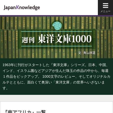
メイ
1963年に刊行がスタートした『東洋文庫』シリーズ。日本、中国、
インド、イスラム圏などアジアが生んだ珠玉の作品の中から、毎週
１作品をピックアップ。 1000文字のレビュー、そしてオリジナルカ
ルテとともに、面白くて奥深い「東洋文庫」の世界へいざないま
す。
『南アフリカ』一覧