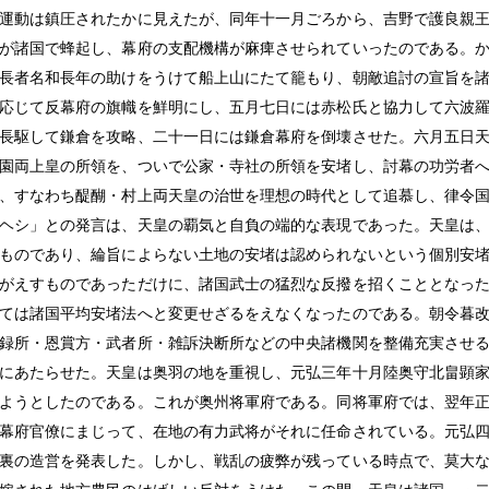
運動は鎮圧されたかに見えたが、同年十一月ごろから、吉野で護良親
が諸国で蜂起し、幕府の支配機構が麻痺させられていったのである。
長者名和長年の助けをうけて船上山にたて籠もり、朝敵追討の宣旨を
応じて反幕府の旗幟を鮮明にし、五月七日には赤松氏と協力して六波
長駆して鎌倉を攻略、二十一日には鎌倉幕府を倒壊させた。六月五日
園両上皇の所領を、ついで公家・寺社の所領を安堵し、討幕の功労者
、すなわち醍醐・村上両天皇の治世を理想の時代として追慕し、律令
ヘシ」との発言は、天皇の覇気と自負の端的な表現であった。天皇は
ものであり、綸旨によらない土地の安堵は認められないという個別安
がえすものであっただけに、諸国武士の猛烈な反撥を招くこととなっ
ては諸国平均安堵法へと変更せざるをえなくなったのである。朝令暮
録所・恩賞方・武者所・雑訴決断所などの中央諸機関を整備充実させ
にあたらせた。天皇は奥羽の地を重視し、元弘三年十月陸奥守北畠顕
ようとしたのである。これが奥州将軍府である。同将軍府では、翌年
幕府官僚にまじって、在地の有力武将がそれに任命されている。元弘
裏の造営を発表した。しかし、戦乱の疲弊が残っている時点で、莫大