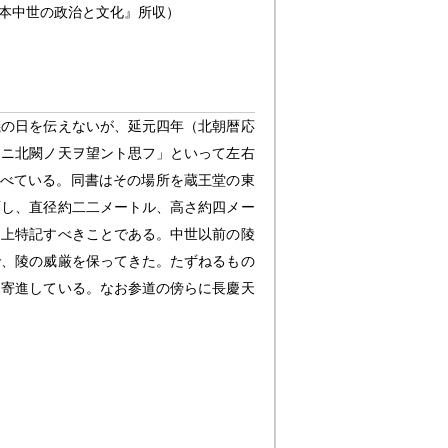
本中世の政治と文化』所収）
儀の日を伝えないが、延元四年（北朝暦応
常ニ北闕ノ天ヲ望ント思フ」といって左右
べている。同書はその場所を蔵王堂の東
面し、直径約二二メートル、高さ約四メー
遷上特記すべきことである。中世以前の陵
で、陵の威厳を保ってきた。たずねるもの
を寄進している。なお参道の傍らに長慶天