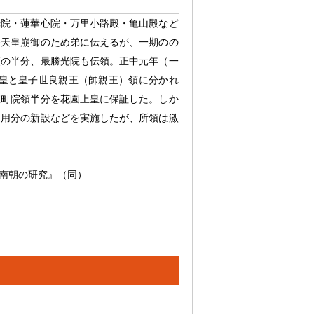
光院・蓮華心院・万里小路殿・亀山殿など
条天皇崩御のため弟に伝えるが、一期のの
領の半分、最勝光院も伝領。正中元年（一
皇と皇子世良親王（帥親王）領に分かれ
室町院領半分を花園上皇に保証した。しか
朝用分の新設などを実施したが、所領は激
南朝の研究』（同）