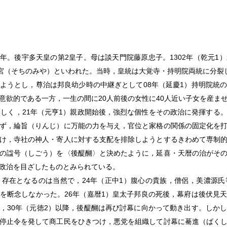
-39年。後宇多天皇の第2皇子。母は談天門院藤原忠子。1302年（乾元
帥宮（そちのみや）といわれた。当時，皇統は大覚寺・持明院両統に分裂
ようとし，尊治は邦良幼少時の中継ぎとして08年（延慶1）持明院統
意欲的である一方，一生の間に20人前後の女性に40人近い子女を産ま
著しく，21年（元亨1）親政開始後，強烈な個性をその政治に発揮する
ず，綸旨（りんじ）に万能の力を与え，官位と家格の関係の固定化を
け，寺社の神人・寄人に対する支配を排除しようとするきわめて専制
の諡号（しごう）を〈後醍醐〉と決めたように，延喜・天暦の治がそ
政治を目ざしたものとみられている。
存在となるのは当然で，24年（正中1）腹心の貴族，僧侶，美濃源
を断念しなかった。26年（嘉暦1）皇太子邦良の死後，幕府は後伏見
，30年（元徳2）以降，後醍醐は再び討幕に向かって動き出す。しか
停止令を発して商工民をひきつけ，悪党を組織して討幕に驀進（ばく