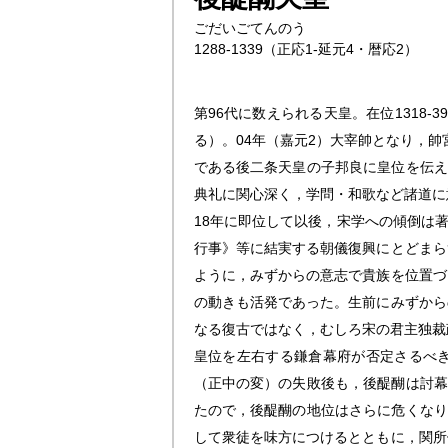
ごだいごてんのう
1288-1339（正応1-延元4・暦応2）
第96代に数えられる天皇。在位1318
る）。04年（嘉元2）大宰帥となり，
である後二条天皇の子邦良に皇位を伝え
典礼に関心深く，学問・和歌など諸道に
18年に即位して以後，宋学への傾倒は
行事》等に結実する朝儀復興にとどまら
ように，みずからの意志で貴族を位置づ
の動きも活発であった。生前にみずから
なる復古ではなく，むしろ宋の君主独裁
皇位を左右する鎌倉幕府が否定さるべき
（正中の変）の失敗後も，後醍醐は討幕
たので，後醍醐の地位はさらに危くなり
して衆徒を味方につけるとともに，関所