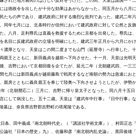
嫁された地方農民のはげしい反対をうけた。この間、天皇は諸国一・
には徳政令を出したが十分な効果はあがらなかった。同五月から八月
民たちの声であり、建武政府に対する痛烈な批判であった。建武二年
、同年七月には、北条時行が信州において建武政府に対して公然と反
た。八月、足利尊氏は直義を救援するために京都を出発した。尊氏は
を名目に反建武政府の立場を明確にした。建武三年正月から六月にか
々濃厚となり、天皇はこの間二度までも山門（延暦寺）へ行幸した。
両親王とともに、新田義貞を越前へ下向させた。十一月、天皇は光明
後、吉野において京都回復を企てたが、延元二年（北朝建武四、一三
閏七月には新田義貞が越前藤島で戦死するなど南朝の勢力は急速にお
、親房とともに義良親王を奉じて陸奥へ下向させようとしたが、伊勢
四年（北朝暦応二）三月に、吉野に帰り皇太子となった。同八月十五日
言にして病没した。五十二歳。天皇は『建武年中行事』『日中行事』
陵墓は、奈良県吉野郡吉野町の塔尾陵である。
六日条、田中義成『南北朝時代史』（『講談社学術文庫』）、村田正志
公論社『日本の歴史』九）、佐藤和彦『南北朝内乱史論』、黒田俊雄