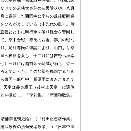
二宮の本家職・領家職を停廃し、諸国の関
にかけての若狭太良荘の農民訴状や、八月
六月に露顕した西園寺公宗らの反後醍醐運
旗をひるがえしている（中先代の乱）。時
、直義とともに時行軍を破り鎌倉を奪回し
けて、京中合戦、尊氏の西走、湊川の戦な
十月、足利尊氏の強請により、山門より京
天皇へ神器を渡し、十二月には吉野へ潜幸
三七）三月には越前金ヶ崎城が陥ち、翌三
とろえていった。この頽勢を挽回するため
から東国へ航行中、暴風雨にまきこまれて
、天皇は義良親王（後村上天皇）に譲位
などを撰述し、『李花集』『新葉和歌集』
『増補南北朝史論』（『村田正志著作集』
「建武政権の所領安堵政策」（『日本中世