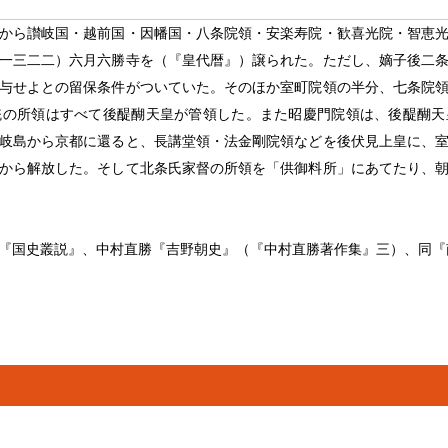
から讃岐国・越前国・因幡国・八条院領・安楽寿院・歓喜光院・智恵
一三二二）六月六勝寺を（『皇代暦』）譲られた。ただし、嫡子後二
与せよとの留保条件がついていた。そのほか室町院領の半分、七条院
統の所領はすべて後醍醐天皇が管領した。また昭慶門院領は、後醍醐天
岐島から京都に還ると、長講堂領・法金剛院領などを後伏見上皇に、
から解放した。そして北条氏家督の所領を「供御料所」にあてたり、
『国史叢説』、中村直勝『吉野朝史』（『中村直勝著作集』三）、同『