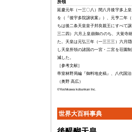
所領
延慶元年（一三〇八）閏八月後宇多上皇
を（『後宇多院譲状案』）、元亨二年（
ちは後二条天皇皇子邦良親王にすべて譲
三二四）六月上皇崩御ののち、大覚寺
た。天皇は元弘三年（一三三三）六月隠
し天皇所領の諸国の一宮・二宮を荘園制
減した。
［参考文献］
帝室林野局編『御料地史稿』、八代国治
（奥野 高広）
©Yoshikawa kobunkan Inc.
世界大百科事典
後醍醐天皇