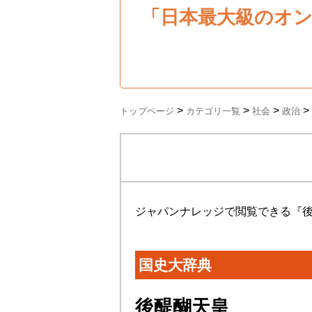
「日本最大級のオ
>
>
>
>
トップページ
カテゴリ一覧
社会
政治
ジャパンナレッジで閲覧できる『
国史大辞典
後醍醐天皇