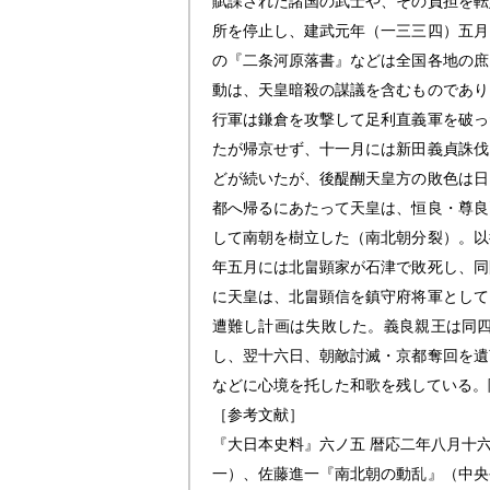
賦課された諸国の武士や、その負担を転
所を停止し、建武元年（一三三四）五月
の『二条河原落書』などは全国各地の庶
動は、天皇暗殺の謀議を含むものであり
行軍は鎌倉を攻撃して足利直義軍を破っ
たが帰京せず、十一月には新田義貞誅伐
どが続いたが、後醍醐天皇方の敗色は日
都へ帰るにあたって天皇は、恒良・尊良
して南朝を樹立した（南北朝分裂）。以
年五月には北畠顕家が石津で敗死し、同
に天皇は、北畠顕信を鎮守府将軍として
遭難し計画は失敗した。義良親王は同
し、翌十六日、朝敵討滅・京都奪回を遺
などに心境を托した和歌を残している。
［参考文献］
『大日本史料』六ノ五 暦応二年八月十
一）、佐藤進一『南北朝の動乱』（中央