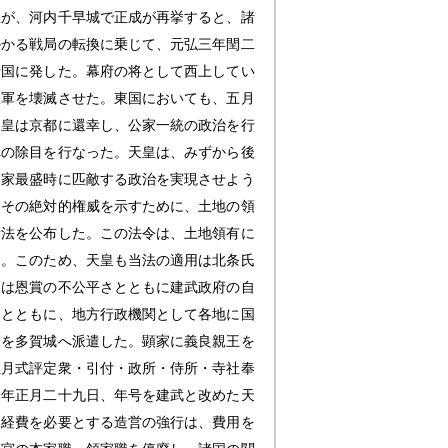
王が、河内千早城で正成が再挙すると、諸
かかる戦局の転換に乗じて、元弘三年閏二
諸国に発した。幕府の将として西上してい
羅軍を壊滅させた。東国においても、五月
天皇は京都に還幸し、公家一統の政治を行
への除目を行なった。天皇は、みずから後
国家最盛時に匹敵する政治を実現させよう
、その絶対的権威を示すために、土地の領
堵法を公布した。この法令は、土地領有に
た。このため、天皇も当法の適用は北条氏
改は恩賞の不公平さとともに建武政府の自
るとともに、地方行政機関として各地に国
家を多賀城へ派遣した。顕家に義良親王を
正月式評定衆・引付・政所・侍所・寺社奉
四年正月二十九日、年号を建武と改めた天
な経費を必要とする造営の強行は、費用を