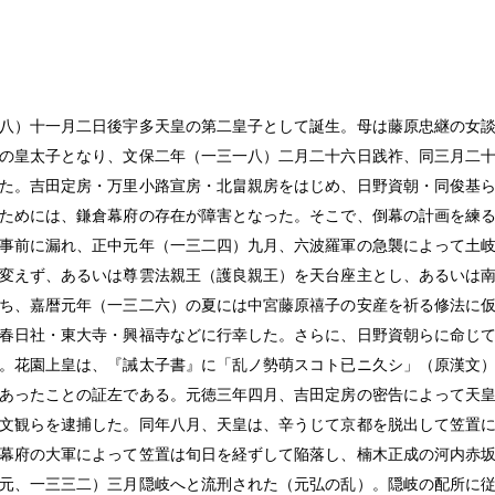
八）十一月二日後宇多天皇の第二皇子として誕生。母は藤原忠継の女
の皇太子となり、文保二年（一三一八）二月二十六日践祚、同三月二
た。吉田定房・万里小路宣房・北畠親房をはじめ、日野資朝・同俊基
ためには、鎌倉幕府の存在が障害となった。そこで、倒幕の計画を練
事前に漏れ、正中元年（一三二四）九月、六波羅軍の急襲によって土
変えず、あるいは尊雲法親王（護良親王）を天台座主とし、あるいは
ち、嘉暦元年（一三二六）の夏には中宮藤原禧子の安産を祈る修法に
春日社・東大寺・興福寺などに行幸した。さらに、日野資朝らに命じ
。花園上皇は、『誡太子書』に「乱ノ勢萌スコト已ニ久シ」（原漢文
あったことの証左である。元徳三年四月、吉田定房の密告によって天
文観らを逮捕した。同年八月、天皇は、辛うじて京都を脱出して笠置
幕府の大軍によって笠置は旬日を経ずして陥落し、楠木正成の河内赤
元、一三三二）三月隠岐へと流刑された（元弘の乱）。隠岐の配所に