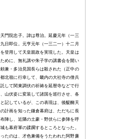
談天門院忠子。諱は尊治。延慶元年（一三
十九日即位。元亨元年（一三二一）十二月
らを登用して天皇親政を実現した。天皇は
るために、無礼講や朱子学の講書会を開い
岐頼兼・多治見国長らは殺された（正中の
南都北嶺に行幸して、畿内の大社寺の僧兵
仮託して関東調伏の祈祷を延暦寺などで行
て、山伏姿に変装して諸国を巡行させ、各
）と記しているが、この表現は、後醍醐天
皇の計画を知った鎌倉幕府は、ただちに長
に布陣し、近隣の土豪・野伏らに参陣を呼
坂城も幕府軍の蹂躙するところとなった。
従ったのは、才色兼備をうたわれた阿野廉