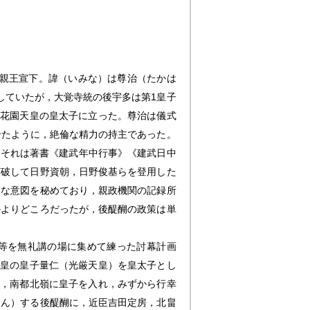
1）親王宣下。諱（いみな）は尊治（たかは
していたが，大覚寺統の後宇多は第1皇子
の花園天皇の皇太子に立った。尊治は儀式
せたように，絶倫な精力の持主であった。
。それは著書《建武年中行事》《建武日中
打破して日野資朝，日野俊基らを登用した
的な意図を秘めており，親政機関の記録所
のよりどころだったが，後醍醐の政策は単
氏等を無礼講の場に集めて練った討幕計画
天皇の皇子量仁（光厳天皇）を皇太子とし
し，南都北嶺に皇子を入れ，みずから行幸
しん）する後醍醐に，近臣吉田定房，北畠