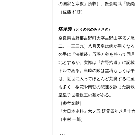
の国家と宗教』所収）、飯倉晴武「後醍
（佐藤 和彦）
塔尾陵
（とうのおのみささぎ）
奈良県吉野郡吉野町大字吉野山字塔ノ尾
二、一三三九）八月天皇は病が重くなる
の手に『法華経』五巻と剣を持って同
北とするが、実際は『吉野拾遺』に記載
トルである。当時の陵は堂塔もしくは平
は、近世に入ってほとんど荒廃するに至
も多く、桜花や南朝の悲運を詠じた詩歌
皇皇子世泰親王の墓がある。
［参考文献］
『大日本史料』六ノ五 延元四年八月十
（中村 一郎）