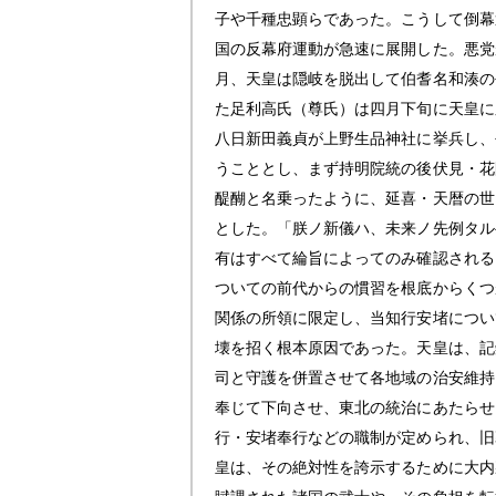
子や千種忠顕らであった。こうして倒幕
国の反幕府運動が急速に展開した。悪党
月、天皇は隠岐を脱出して伯耆名和湊の
た足利高氏（尊氏）は四月下旬に天皇に
八日新田義貞が上野生品神社に挙兵し、
うこととし、まず持明院統の後伏見・花
醍醐と名乗ったように、延喜・天暦の世
とした。「朕ノ新儀ハ、未来ノ先例タル
有はすべて綸旨によってのみ確認される
ついての前代からの慣習を根底からくつ
関係の所領に限定し、当知行安堵につい
壊を招く根本原因であった。天皇は、記
司と守護を併置させて各地域の治安維持
奉じて下向させ、東北の統治にあたらせ
行・安堵奉行などの職制が定められ、旧
皇は、その絶対性を誇示するために大内