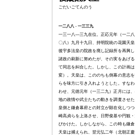
ごだいごてんのう
一二八八
-
一三三九
一三一八―三九在位。正応元年（一二八
〇八）九月十九日、持明院統の花園天皇
後宇多法皇の院政を廃し記録所を再興し
諸政の刷新に努めたが、その実をあげる
て同志を糾合した。しかし、この計画は
変）。天皇は、こののちも倒幕の意志を
らを味方に引き入れようとした。すなわ
わせ、元徳元年（一三二九）正月には、
地の政情や武士たちの動きを調査させた
皇側と鎌倉幕府との対立が顕在化しつつ
崎高貞らを上洛させ、日野俊基や円観・
びかけた。しかしながら、この時も鎌倉
天皇は捕えられ、翌元弘二年（北朝正慶