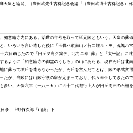
醐天皇と綸旨」（豊田武先生古稀記念会編『（豊田武博士古稀記念）日
、如意輪寺内にある。治世の年号を取って延元陵ともいう。天皇の葬
と、いろいろ言い遺した後に「玉骨ハ縦南山ノ苔ニ埋ルトモ、魂魄ハ
月十六日崩じたので「円丘ヲ高ク築テ、北向ニ奉
葬」と『太平記』に述
するように「如意輪寺の御堂のうしろ」の山にあたる。現在円丘は北
地に葬って墳丘を造らなかったが、円丘を営んだことは、陵の形式変
ったが、当陵には山陵守護の家が定まっており、代々奉仕してきたの
も多い。天保六年（一八三五）に四十二代遊行上人が円丘周囲の石柵
六日条、上野竹次郎『山陵』下