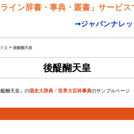
ンライン辞書・事典・叢書」サービス
➞ジャパンナレッ
>
天皇
後醍醐天皇
後醍醐天皇
後醍醐天皇』の
国史大辞典・世界大百科事典
のサンプルページ