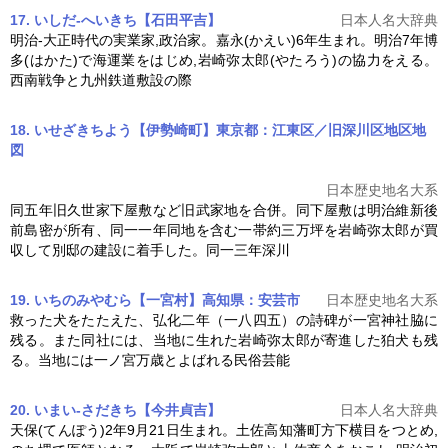
17. いしだ-へいきち【石田平吉】
日本人名大辞典
明治-大正時代の実業家,政治家。嘉永(かえい)6年生まれ。明治7年博
多(はかた)で海運業をはじめ,
岩崎弥太郎
(やたろう)の協力をえる。
西南戦争と九州鉄道敷設の際
18. いせざきちよう【伊勢崎町】東京都：江東区／旧深川区地区
地
図
日本歴史地名大系
同五年旧久世家下屋敷など旧武家地を合併。同下屋敷は明治維新後
前島密が所有、同一一年同地を含む一帯約三万坪を
岩崎弥太郎
が買
収して別邸の建設に着手した。同一三年深川
19. いちのみやむら【一宮村】高知県：安芸市
日本歴史地名大系
救った犬をたたえた、弘化二年（一八四五）の詩碑が一宮神社脇に
残る。また同社には、当地に生れた
岩崎弥太郎
が寄進した狛犬も残
る。当地には一ノ宮万歳とよばれる民俗芸能
20. いまい-さだきち【今井貞吉】
日本人名大辞典
天保(てんぽう)2年9月21日生まれ。土佐高知藩町方下横目をつとめ,