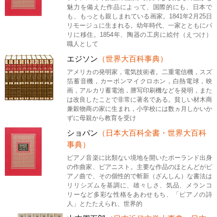
魅力を備えた作品によって、国際的にも、日本で
も、もっとも親しまれている画家。1841年2月25日
リモージュに生まれる。幼年時代、一家とともにパ
リに移住。1854年、陶器の工房に絵付（えつけ）
職人として
エジソン
（世界大百科事典）
アメリカの発明家，電気技術者。二重電信機，スズ
箔蓄音機，カーボンマイクロホン，白熱電球，映
画，アルカリ蓄電池，謄写印刷機などを発明，また
は改良したことで非常に著名である。貧しい材木商
兼穀物商の家に生まれ，小学校には数ヵ月しかいか
ずに母親から教育を受け
ショパン
（日本大百科全書・世界大百科
事典）
ピアノ音楽に比類ない境地を開いたポーランド出身
の作曲家、ピアニスト。主要な作品のほとんどがピ
アノ曲で、その個性的で斬新（ざんしん）な書法は
リリシズムを基調に、雄々しさ、気品、メランコ
リーなど多彩な性格をあわせもち、「ピアノの詩
人」とたたえられ、世界的