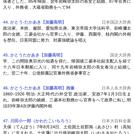
張者とした。85年帰国，翌年
岩崎弥太郎
の長女と結婚。87年官界に
入り，外務省，大蔵省勤務をへて94
44. かとう‐たかあき【加藤高明】
日本国語大辞典
政治家。本姓、服部。愛知県出身。東京帝国大学法科卒。
岩崎彌太
郎
の女婿。三菱会社から官界に入り、伊藤、西園寺、桂内閣の外相
を歴任。日英同盟に努力、対露強硬論を唱え
45. かとうたかあき【加藤高明】
国史大辞典
学、この間陸奥宗光の知遇を得た。帰国後三菱本社副支配人を経て
十八年日本郵船に入り、同十九年
岩崎弥太郎
の長女春治と結婚し
た。翌二十年、公使館書記官兼外務省参事官と
46. かとう-たかあき【加藤高明】
画像
日本人名大辞典
1860−1926 明治-大正時代の外交官,政治家。安政7年1月3日生ま
れ。
岩崎弥太郎
の娘婿。三菱本社勤務から官界をへて政界に転じ,明
治33年第4次伊藤内閣外相
47. 川田小一郎（かわたこいちろう）
日本大百科全書
天保（てんぽう）7年8月24日、土佐国土佐郡旭（あさひ）村（高知
市）に生まれる。土佐藩に出仕後
岩崎弥太郎
（いわさきやたろう）