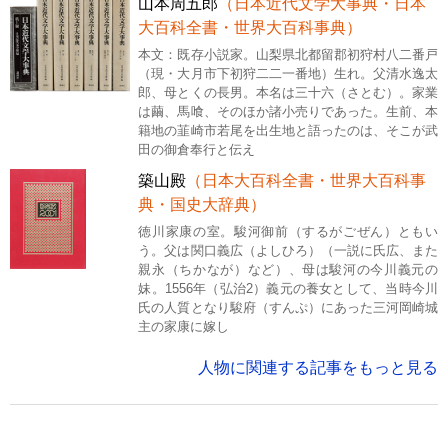
山本周五郎
（日本近代文学大事典・日本
大百科全書・世界大百科事典）
本文：既存小説家。山梨県北都留郡初狩村八二番戸
（現・大月市下初狩二二一番地）生れ。父清水逸太
郎、母とくの長男。本名は三十六（さとむ）。家業
は繭、馬喰、そのほか諸小売りであった。生前、本
籍地の韮崎市若尾を出生地と語ったのは、そこが武
田の御倉奉行と伝え
築山殿
（日本大百科全書・世界大百科事
典・国史大辞典）
徳川家康の室。駿河御前（するがごぜん）ともい
う。父は関口義広（よしひろ）（一説に氏広、また
親永（ちかなが）など）、母は駿河の今川義元の
妹。1556年（弘治2）義元の養女として、当時今川
氏の人質となり駿府（すんぷ）にあった三河岡崎城
主の家康に嫁し
人物に関連する記事をもっと見る