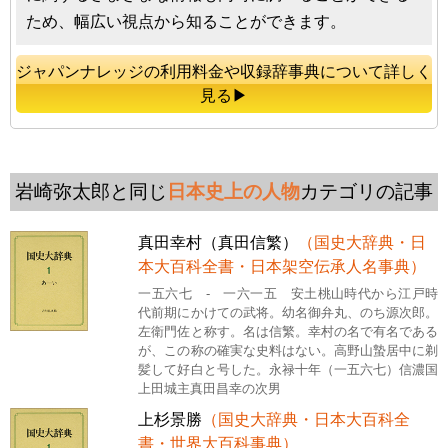
ため、幅広い視点から知ることができます。
ジャパンナレッジの利用料金や収録辞事典について詳しく
見る▶
岩崎弥太郎と同じ
日本史上の人物
カテゴリの記事
真田幸村（真田信繁）
（国史大辞典・日
本大百科全書・日本架空伝承人名事典）
一五六七 - 一六一五 安土桃山時代から江戸時
代前期にかけての武将。幼名御弁丸、のち源次郎。
左衛門佐と称す。名は信繁。幸村の名で有名である
が、この称の確実な史料はない。高野山蟄居中に剃
髪して好白と号した。永禄十年（一五六七）信濃国
上田城主真田昌幸の次男
上杉景勝
（国史大辞典・日本大百科全
書・世界大百科事典）