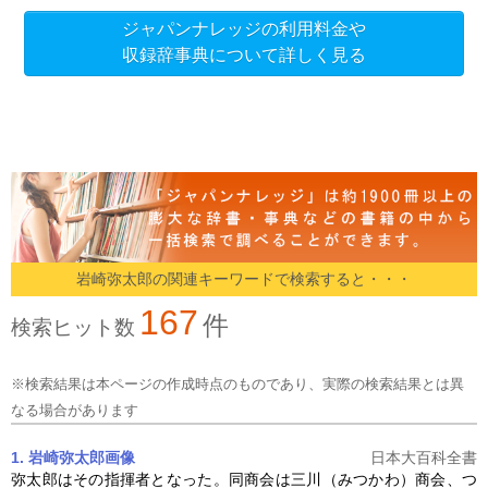
ジャパンナレッジの利用料金や
収録辞事典について詳しく見る
岩崎弥太郎の関連キーワードで検索すると・・・
167
件
検索ヒット数
※検索結果は本ページの作成時点のものであり、実際の検索結果とは異
なる場合があります
1. 岩崎弥太郎
画像
日本大百科全書
弥太郎はその指揮者となった。同商会は三川（みつかわ）商会、つ