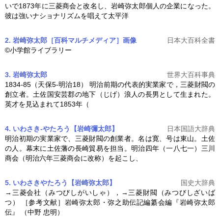
いで1873年に三菱商会と改名し、
岩崎弥太郎
個人の企業になった。
彼は強いナショナリズムを唱えて太平洋
2. 岩崎弥太郎［百科マルチメディア］
画像
日本大百科全書
©小学館ライブラリー
3. 岩崎弥太郎
世界大百科事典
1834-85（天保5-明治18） 明治前期の代表的実業家で，三菱財閥の
創立者。土佐国安芸郡の地下（じげ）浪人の長男として生まれた。
英才を見込まれて1853年（
4. いわさき‐やたろう【岩崎彌太郎】
日本国語大辞典
明治初期の実業家で、三菱財閥の創業者。名は寛、号は東山。土佐
の人。幕末に土佐藩の長崎貿易を担当。明治四年（一八七一）三川
商会（明治六年三菱商会に改称）を起こし、
5. いわさきやたろう【岩崎弥太郎】
国史大辞典
→三菱会社（みつびしがいしゃ），→三菱財閥（みつびしざいば
つ） ［参考文献］
岩崎弥太郎
・弥之助伝記編纂会編『
岩崎弥太郎
伝』 （中野 忠明）