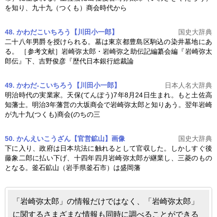
を知り、九十九（つくも）商会時代から
48. かわだこいちろう【川田小一郎】
国史大辞典
二十八年男爵を授けられる。墓は東京都豊島区駒込の染井墓地にあ
る。 ［参考文献］
岩崎弥太郎
・岩崎弥之助伝記編纂会編『
岩崎弥太
郎
伝』下、吉野俊彦『歴代日本銀行総裁論
49. かわだ-こいちろう【川田小一郎】
日本人名大辞典
明治時代の実業家。天保(てんぽう)7年8月24日生まれ。もと土佐高
知藩士。明治3年藩営の大坂商会で
岩崎弥太郎
と知りあう。翌年岩崎
が九十九(つくも)商会(のちの三
50. かんえいこうざん【官営鉱山】
画像
国史大辞典
下に入り、政府は日本坑法に触れるとして官収した。しかしすぐ後
藤象二郎に払い下げ、十四年四月
岩崎弥太郎
が継業し、三菱のもの
となる。釜石鉱山（岩手県釜石市）は盛岡藩
「岩崎弥太郎」の情報だけではなく、「岩崎弥太郎」
に関するさまざまな情報も同時に調べることができる