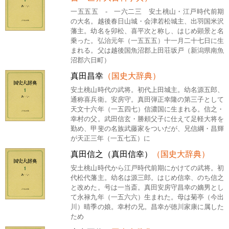
一五五五 - 一六二三 安土桃山・江戸時代前期
の大名。越後春日山城・会津若松城主、出羽国米沢
藩主。幼名を卯松、喜平次と称し、はじめ顕景と名
乗った。弘治元年（一五五五）十一月二十七日に生
まれる。父は越後国魚沼郡上田荘坂戸（新潟県南魚
沼郡六日町）
真田昌幸
（国史大辞典）
安土桃山時代の武将。初代上田城主。幼名源五郎、
通称喜兵衛。安房守。真田弾正幸隆の第三子として
天文十六年（一五四七）信濃国に生まれる。信之・
幸村の父。武田信玄・勝頼父子に仕えて足軽大将を
勤め、甲斐の名族武藤家をついだが、兄信綱・昌輝
が天正三年（一五七五）に
真田信之（真田信幸）
（国史大辞典）
安土桃山時代から江戸時代前期にかけての武将。初
代松代藩主。幼名は源三郎。はじめ信幸、のち信之
と改めた。号は一当斎。真田安房守昌幸の嫡男とし
て永禄九年（一五六六）生まれた。母は菊亭（今出
川）晴季の娘。幸村の兄。昌幸が徳川家康に属した
ため