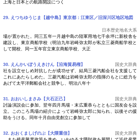
上海と日本との航路開設につく
29. えつちゆうじま【越中島】東京都：江東区／旧深川区地区
地図
日本歴史地名大系
場が置かれた。同三五年一月越中島の陸軍用地七千余坪に新校舎を
建設し、東京商船学校（明治九年
岩崎弥太郎
が私立三菱商船学校と
して開校、同一五年官立東京商船学校、大正
30. えんかいぼうえきけん【沿海貿易権】
国史大辞典
社を設立せしめ対抗したが成功せず、結局三菱汽船会社を支援して
これにあたらしめた。三菱汽船は
岩崎弥太郎
の指揮のもとに総力を
あげて太平洋郵船会社と競争し、明治八年十
31. おおいしまさみ【大石正己】
国史大辞典
討論演説会に参加。翌年四月馬場・末広重恭らとともに国友会を設
立。このころ馬場の紹介によって
岩崎弥太郎
に知られ、以後その援
助をうける。同年十月自由党創立に参加して
32. おおくましげのぶ【大隈重信】
国史大辞典
、また殖産興業政策を進め、いわゆる大隈財政を展開して近代産業