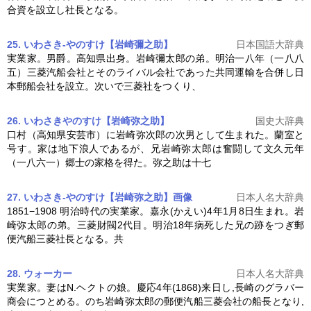
合資を設立し社長となる。
25. いわさき‐やのすけ【岩崎彌之助】
日本国語大辞典
実業家。男爵。高知県出身。
岩崎彌太郎
の弟。明治一八年（一八八
五）三菱汽船会社とそのライバル会社であった共同運輸を合併し日
本郵船会社を設立。次いで三菱社をつくり、
26. いわさきやのすけ【岩崎弥之助】
国史大辞典
口村（高知県安芸市）に岩崎弥次郎の次男として生まれた。蘭室と
号す。家は地下浪人であるが、兄
岩崎弥太郎
は奮闘して文久元年
（一八六一）郷士の家格を得た。弥之助は十七
27. いわさき-やのすけ【岩崎弥之助】
画像
日本人名大辞典
1851−1908 明治時代の実業家。嘉永(かえい)4年1月8日生まれ。
岩
崎弥太郎
の弟。三菱財閥2代目。明治18年病死した兄の跡をつぎ郵
便汽船三菱社長となる。共
28. ウォーカー
日本人名大辞典
実業家。妻はN.ヘクトの娘。慶応4年(1868)来日し,長崎のグラバー
商会につとめる。のち
岩崎弥太郎
の郵便汽船三菱会社の船長となり,