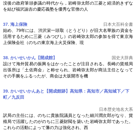
没後の政府筆頭参議の時代から，
岩崎弥太郎
の三菱と経済的きずな
を結び福沢諭吉の慶応義塾を優秀な官僚の人
37. 海上保険
日本大百科全書
始め、79年には、渋沢栄一頭取（とうどり）が旧大名華族の資金を
活用するために三菱（みつびし）の
岩崎弥太郎
の参加を得て東京海
上保険会社（のちの東京海上火災保険、現
38. かいせいかん【開成館】
国史大辞典
設けて海外貿易の振興をはかったことが注目される。長崎の貨殖局
出張所は「土佐商会」と称せられ、
岩崎弥太郎
が商法主任となって
その手腕をふるったが、商会は大坂開市を機
39. かいせいかんあと【開成館跡】高知県：高知市／高知城下／下
町／九反田
日本歴史地名大系
訳局の主任には、のちに貴族院議員となった細川潤次郎がなり、貨
殖局で活躍したのがのちに三菱財閥を築いた
岩崎弥太郎
であった。
これらの活動によって藩の力は強化され、西