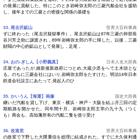
の発展に貢献した。特にこのとき
岩崎弥太郎
の三菱汽船会社を援助
し、後年までの三菱との密接な関係の基礎を
33. 尾去沢鉱山
世界大百科事典
ずに終わった（尾去沢疑獄事件）。尾去沢鉱山は87年三菱の幹部長
谷川芳之助に譲渡され，89年
岩崎弥太郎
の手に帰した。以後，三菱
財閥の中心的鉱山として発展し，足尾，
34. おの-ぎしん【小野義真】
日本人名大辞典
庄屋であったが,維新後新政府につとめ,大蔵少丞をへて土木頭とな
る。のちに三菱会社にはいり,
岩崎弥太郎
をたすけた。明治14年日本
鉄道会社設立にあたって,発起人のひ
35. かいうん【海運】
画像
国史大辞典
継いだ汽船を貸し下げ、東京・横浜・神戸・大阪を結ぶ月三回の定
期航路を開かせた。同年閏十月、
岩崎弥太郎
主宰の九十九（つく
も）商会も、高知藩所有の汽船二隻を借り受け
36. 改進党
世界大百科事典
の政変で下野した大隈重信を総理に結成された。すでに大久保利通