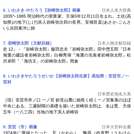
6. いわさき-やたろう【岩崎弥太郎】
画像
日本人名大辞典
1835*−1885 明治時代の実業家。天保5年12月11日生まれ。土佐(高
知県)の地下(じげ)浪人岩崎弥次郎の長男。安積艮斎(あさか-ごんさ
い),吉田東洋に師
7. 岩崎弥太郎［文献目録］
日本人物文献目録
史 12』－『
岩崎弥太郎
』飯田忠夫『
岩崎弥太郎
』田中惣五郎『日本
海運の建設者
岩崎弥太郎
』白柳秀湖『海運の先覚者
岩崎弥太郎
』松
沢卓郎『「海坊主」の
岩崎弥太郎
』岡倉
8. いわさきやたろうせいか【岩崎弥太郎生家】高知県：安芸市／一
宮村
日本歴史地名大系
［現］安芸市井ノ口 一ノ宮 妙見山麓に細長く続く一ノ宮集落のほぼ
中央にある。三菱財閥の基礎を築いた
岩崎弥太郎
は、名は寛、天保
五年（一八三四）当地の地下浪人岩崎弥
9. 安芸（市）
画像
日本大百科全書
1974年に廃線となった。瓦（かわら）、陶器（内原野（うちはら