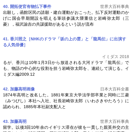
40. 開拓使官有物払下事件
世界大百科事典
出願し，函館区民の請願・建白運動がおこった。払下反対運動のか
げに国会早期開設を唱える筆頭参議大隈重信と
岩崎弥太郎
（三
菱），福沢諭吉の共謀援助があるという説が流布
41. 香川照之［NHKのドラマ「坂の上の雲」と「龍馬伝」に出演す
る人気俳優］
イミダス 2018
るが、香川は10年1月3日から放送される大河ドラマ「龍馬伝」で
も、物語の中心的な役割を担う
岩崎弥太郎
を、連続して演じる。イ
ミダス編2009.12
42. 加藤高明
画像
日本大百科全書
1874年高明と改名した。1881年東京大学法学部卒業と同時に三菱
（みつびし）本社へ入社、社長
岩崎弥太郎
（いわさきやたろう）に
認められ、1885年本社副支配人と
43. 加藤高明
世界大百科事典
留学。以後3回10年余のイギリス滞在が彼を一貫した親英外交の主