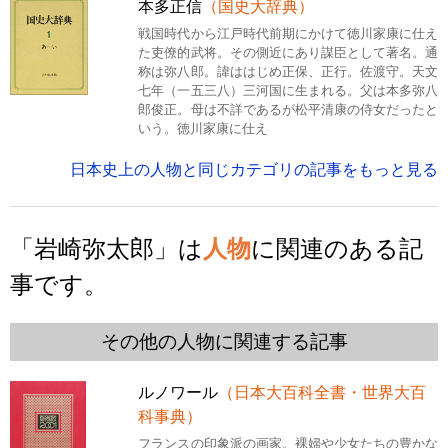
本多正信
（国史大辞典）
戦国時代から江戸時代前期にかけて徳川家康に仕え
た吏僚的武将。その側近にあり謀臣として著名。通
称は弥八郎。諱ははじめ正保、正行。佐渡守。天文
七年（一五三八）三河国に生まれる。父は本多弥八
郎俊正。母は不詳であるが松平清康の侍女だったと
いう。徳川家康に仕え
日本史上の人物と同じカテゴリの記事をもっと見る
「岩崎弥太郎」は
人物
に関連のある記
事です。
その他の人物に関連する記事
ルノワール
（日本大百科全書・世界大百
科事典）
フランスの印象派の画家。裸婦や少女たちの豊かな