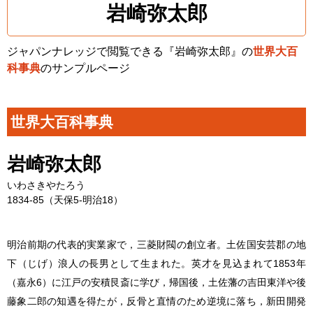
岩崎弥太郎
ジャパンナレッジで閲覧できる『岩崎弥太郎』の
世界大百
科事典
のサンプルページ
世界大百科事典
岩崎弥太郎
いわさきやたろう
1834-85（天保5-明治18）
明治前期の代表的実業家で，三菱財閥の創立者。土佐国安芸郡の地
下（じげ）浪人の長男として生まれた。英才を見込まれて1853年
（嘉永6）に江戸の安積艮斎に学び，帰国後，土佐藩の吉田東洋や後
藤象二郎の知遇を得たが，反骨と直情のため逆境に落ち，新田開発