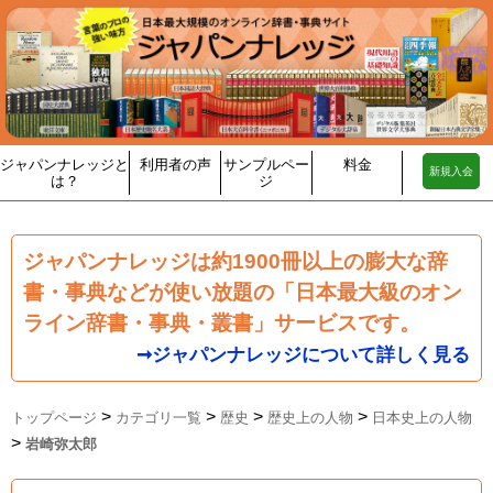
ジャパンナレッジと
利用者の声
サンプルペー
料金
新規入会
は？
ジ
ジャパンナレッジは約1900冊以上の膨大な辞
書・事典などが使い放題の「日本最大級のオン
ライン辞書・事典・叢書」サービスです。
➞ジャパンナレッジについて詳しく見る
>
>
>
>
トップページ
カテゴリ一覧
歴史
歴史上の人物
日本史上の人物
>
岩崎弥太郎