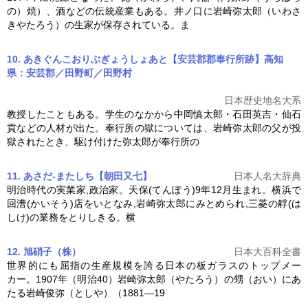
の）焼）、酒などの伝統産業もある。井ノ口に
岩崎弥太郎
（いわさ
きやたろう）の生家が保存されている。ま
10. あきぐんこおりぶぎょうしょあと【安芸郡郡奉行所跡】高知
県：安芸郡／田野町／田野村
日本歴史地名大系
教授したこともある。学生のなかから中岡慎太郎・石田英吉・仙石
貢などの人材が出た。奉行所の獄については、
岩崎弥太郎
の父が投
獄されたとき、駆け付けた弥太郎が奉行所の
11. あさだ-またしち【朝田又七】
日本人名大辞典
明治時代の実業家,政治家。天保(てんぽう)9年12月生まれ。横浜で
回漕(かいそう)店をいとなみ,
岩崎弥太郎
にみとめられ,三菱の艀(は
しけ)の業務をとりしきる。横
12. 旭硝子（株）
日本大百科全書
世界的にも屈指の生産規模を誇る日本の板ガラスのトップメー
カー。1907年（明治40）
岩崎弥太郎
（やたろう）の甥（おい）にあ
たる岩崎俊弥（としや）（1881―19