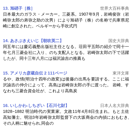
13. 旭硝子［株］
世界大百科事典
日本最大のガラス・メーカー。三菱系。1907年9月，岩崎俊弥（
岩
崎弥太郎
の弟弥之助の次男）により旭硝子（株）の名称で兵庫県尼
崎に創立された。ベルギーから手吹式円
14. あさぶきえいじ【朝吹英二】
国史大辞典
同五年には慶応義塾出版社主任となる。荘田平五郎の紹介で同十一
年七月三菱会社に入り、のち支配人となる。
岩崎弥太郎
の下で活躍
したが、同十三年八月には福沢諭吉の推薦も
15. アメリカ彦蔵自伝 2 111ページ
東洋文庫
るや、政情(明治十四年の政変)は後藤の出馬を要請する。ここに福
沢諭吉の仲介によって、高島は
岩崎弥太郎
の手に渡った。 岩崎、す
なわち三菱合資会社が、これより高島炭
16. いしかわ-しちざい【石川七財】
日本人名大辞典
1828−1882 明治時代の実業家。文政11年4月8日生まれ。もと土佐
高知藩士。明治3年
岩崎弥太郎
監督下の大坂商会の内偵におもむき,
その人柄に魅せられ,同会の