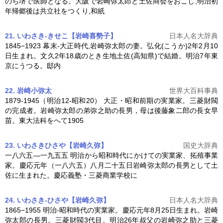
のち堺で医師となる。大阪で
岩崎弥太郎
と土佐商会をおこし,明治初
年帰郷後は共立社をつくり,和紙
21. いわさき-きせこ【岩崎喜勢子】
日本人名大辞典
1845−1923 幕末-大正時代,
岩崎弥太郎
の妻。弘化(こうか)2年2月10
日生まれ。文久2年18歳のとき生地土佐(高知県)で結婚。明治7年東
京にうつる。邸内
22. 岩崎小弥太
世界大百科事典
1879-1945（明治12-昭和20） 大正・昭和前期の実業家。三菱財閥
の完成者。
岩崎弥太郎
の弟弥之助の長男，母は後藤象二郎の長女早
苗。東大法科をへて1905
23. いわさきひさや【岩崎久弥】
国史大辞典
一八六五―一九五五 明治から昭和時代にかけての実業家、拓殖事業
家。慶応元年（一八六五）八月二十五日
岩崎弥太郎
の長男として土
佐に生まれた。慶応義塾・三菱商業学校に
24. いわさき-ひさや【岩崎久弥】
日本人名大辞典
1865−1955 明治-昭和時代の実業家。慶応元年8月25日生まれ。
岩崎
弥太郎
の長男。三菱財閥3代目。明治26年叔父の岩崎弥之助と三菱