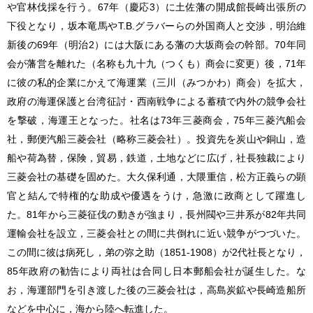
や官林伐採を行う。67年（慶応3）に土佐藩の開成館長崎出張所の
下役となり，坂本竜馬やT.B.グラバーらの外国商人と交渉，明治維
新後の69年（明治2）には大阪にある藩の大坂商会の幹部。70年同
会が藩営を離れた（名称も九十九（つくも）商会に変更）後，71年
に彼の私的企業にかえて海運業（三川（みつかわ）商会）を拡大，
政府の海運保護と台湾征討・西南戦争による蓄積で内外の競争会社
を撃破，海運王となった。社名は73年三菱商会，75年三菱汽船会
社，郵便汽船三菱会社（略称三菱会社）。投資先を炭山や銅山，造
船や荷為替，保険，貿易，鉄道，土地などに広げ，社長独裁により
三菱会社の基礎を固めた。大久保利通，大隈重信，松方正義らの顕
官と結んで特権的な助成や優遇をうけ，急激に政商として躍進し
た。81年から三菱征伐の動きが強まり，長州閥や三井系が82年共同
運輸会社を設立，三菱会社との間に共倒れに近い競争がつづいた。
この間に彼は病死し，弟の弥之助（1851-1908）が2代社長となり，
85年政府の勧告により両社は合同し日本郵船会社が誕生した。な
お，海運部門を引き渡した後の三菱会社は，高島炭鉱や長崎造船所
などを中心に，海から陸へ転進した。