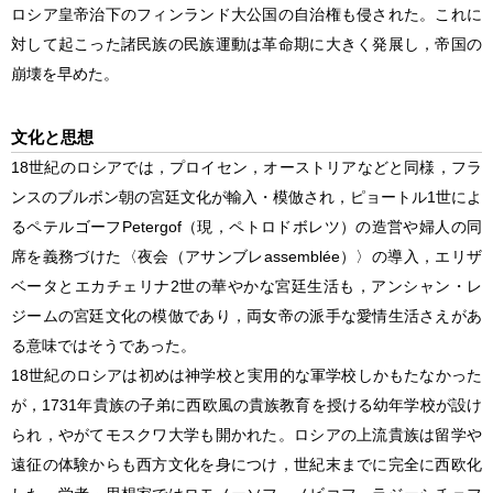
ロシア皇帝治下のフィンランド大公国の自治権も侵された。これに
対して起こった諸民族の民族運動は革命期に大きく発展し，帝国の
崩壊を早めた。
文化と思想
18世紀のロシアでは，プロイセン，オーストリアなどと同様，フラ
ンスのブルボン朝の宮廷文化が輸入・模倣され，ピョートル1世によ
るペテルゴーフPetergof（現，ペトロドボレツ）の造営や婦人の同
席を義務づけた〈夜会（アサンブレassemblée）〉の導入，エリザ
ベータとエカチェリナ2世の華やかな宮廷生活も，アンシャン・レ
ジームの宮廷文化の模倣であり，両女帝の派手な愛情生活さえがあ
る意味ではそうであった。
18世紀のロシアは初めは神学校と実用的な軍学校しかもたなかった
が，1731年貴族の子弟に西欧風の貴族教育を授ける幼年学校が設け
られ，やがてモスクワ大学も開かれた。ロシアの上流貴族は留学や
遠征の体験からも西方文化を身につけ，世紀末までに完全に西欧化