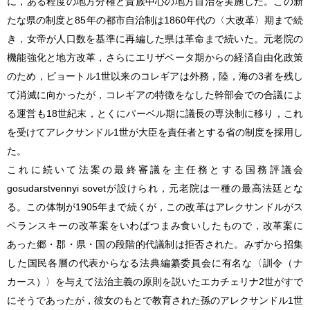
に，ある程度の地方分権と貴族中心の地方自治を実施した。この新
たな県の制度と85年の都市自治制は1860年代の〈大改革〉期まで続
き，女帝が人口数を基準に再編した県は革命まで続いた。元老院の
機能強化と地方改革，さらにエリザベータ期からの経済自由化政策
のため，ピョートル1世以来のコレギアは外務，陸，海の3者を残し
て消滅に向かったが，コレギアの特徴をなした幹部会での合議によ
る運営も18世紀末，とくにパーベル期に議長の専決制に移り，これ
を受けてアレクサンドル1世が大臣を責任者とする省の制度を採用し
た。
これに続いて法案の最終審議を主任務とする国務評議会
gosudarstvennyi sovetが設けられ，元老院は一種の最高法廷とな
る。この体制が1905年まで続くが，この改革はアレクサンドルがス
ペランスキーの改革案をいわばつまみ食いしたもので，改革案に
あった郷・郡・県・国の段階的代議制は拒否された。みずから招集
した国民各層の代表からなる法典編纂委員会に有名な〈訓令（ナ
カース）〉を与えて法治主義の原則を説いたエカチェリナ2世がすで
にそうであったが，彼女のもとで教育された孫のアレクサンドル1世