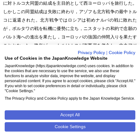
に対トルコ大同盟の結成を主目的として西ヨーロッパを旅行した。
しかしこの同盟結成は失敗に終わり，アゾフも北方戦争の最中トル
コに返還された。北方戦争ではロシアは初めナルバの戦に敗れた
が，ポルタワの戦を転機に優勢に立ち，ニスタットの和約で念願の
バルト海への進出を果たし，ヨーロッパの強国の仲間入りを果たす
こととなった。晩年ピョートルはカスピ海西岸を併合し，中央アジ
Privacy Policy
|
Cookie Policy
アや北アジアにも注意を向けるようにした。
Use of Cookies in the JapanKnowledge Website
北方戦争初期，南東ロシアにコサックや少数民族の反乱が続発し，
JapanKnowledge (https://japanknowledge.com/) uses cookies. In addition to
これがピョートルの行政改革の一誘因となった。彼の改革によって
the cookies that are necessary to use the service, we also use these
functions to analyze visitor data, improve the website, and display
中央にはボヤーレ（貴族）会議と官署の代りに元老院とコレギア
personalized content. If you agree to accept cookies, please click "Accept All."
If you wish to set cookie preferences in detail or individually, please click
（参議会）が設けられ，地方には県制がしかれ，また総主教の代り
"Cookie Settings."
に政府機関として宗務院（シノド）が置かれ，君主権が強化され
The Privacy Policy and Cookie Policy apply to the Japan Knowledge Service.
た。税制も根本的に改められて人頭税制が創始され，私有地のいっ
さいの農民，奴僕（ホロープ），浮浪人が同一の農奴身分に固定さ
Accept All
れるとともに地主に対する人身的隷属を強められた。ボチナ（世襲
Cookie Settings
地）とポメスチエは統一され，士族階級はボヤーレを吸収し，いま
や唯一の特権的貴族身分となったこの階級は，同時に，文・武官と