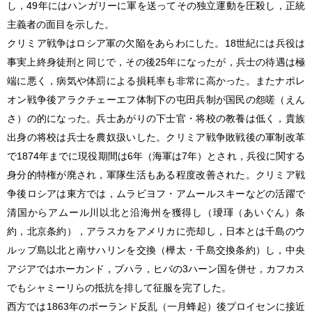
し，49年にはハンガリーに軍を送ってその独立運動を圧殺し，正統
主義者の面目を示した。
クリミア戦争はロシア軍の欠陥をあらわにした。18世紀には兵役は
事実上終身徒刑と同じで，その後25年になったが，兵士の待遇は極
端に悪く，病気や体罰による損耗率も非常に高かった。またナポレ
オン戦争後アラクチェーエフ体制下の屯田兵制が国民の怨嗟（えん
さ）の的になった。兵士あがりの下士官・将校の教養は低く，貴族
出身の将校は兵士を農奴扱いした。クリミア戦争敗戦後の軍制改革
で1874年までに現役期間は6年（海軍は7年）とされ，兵役に関する
身分的特権が廃され，軍隊生活もある程度改善された。クリミア戦
争後ロシアは東方では，ムラビヨフ・アムールスキーなどの活躍で
清国からアムール川以北と沿海州を獲得し（璦琿（あいぐん）条
約，北京条約），アラスカをアメリカに売却し，日本とは千島のウ
ルップ島以北と南サハリンを交換（樺太・千島交換条約）し，中央
アジアではホーカンド，ブハラ，ヒバの3ハーン国を併せ，カフカス
でもシャミーリらの抵抗を排して征服を完了した。
西方では1863年のポーランド反乱（一月蜂起）後プロイセンに接近