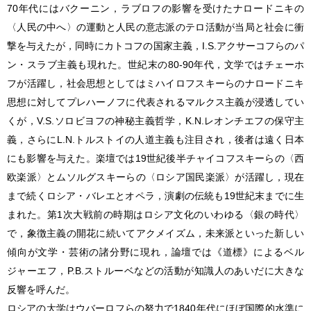
70年代にはバクーニン，ラブロフの影響を受けたナロードニキの
〈人民の中へ〉の運動と人民の意志派のテロ活動が当局と社会に衝
撃を与えたが，同時にカトコフの国家主義，I.S.アクサーコフらのパ
ン・スラブ主義も現れた。世紀末の80-90年代，文学ではチェーホ
フが活躍し，社会思想としてはミハイロフスキーらのナロードニキ
思想に対してプレハーノフに代表されるマルクス主義が浸透してい
くが，V.S.ソロビヨフの神秘主義哲学，K.N.レオンチエフの保守主
義，さらにL.N.トルストイの人道主義も注目され，後者は遠く日本
にも影響を与えた。楽壇では19世紀後半チャイコフスキーらの〈西
欧楽派〉とムソルグスキーらの〈ロシア国民楽派〉が活躍し，現在
まで続くロシア・バレエとオペラ，演劇の伝統も19世紀末までに生
まれた。第1次大戦前の時期はロシア文化のいわゆる〈銀の時代〉
で，象徴主義の開花に続いてアクメイズム，未来派といった新しい
傾向が文学・芸術の諸分野に現れ，論壇では《道標》によるベル
ジャーエフ，P.B.ストルーベなどの活動が知識人のあいだに大きな
反響を呼んだ。
ロシアの大学はウバーロフらの努力で1840年代にほぼ国際的水準に