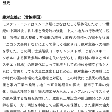
歴史
絶対主義と〈貴族帝国〉
モスクワ・ロシアはスムータ期にはなはだしく弱体化したが，17世
紀の中期以後，君主権と身分制の強化，中央・地方の行政機関，税
制，官僚組織の整備，常備軍の増強，教権の俗権への完全な従属
（ニコンの失脚）などによって著しく強化され，絶対主義への傾斜
を示した。この間，士族階級（ドボリャンストボ）はゼムスキー・
ソボルによる国政参与の機会を失いながらも，農奴制の確立とポメ
スチエ（封地）の世襲化によって地主としての地位を確立するとと
もに，官僚としても大量に進出しはじめた。絶対主義への傾斜はこ
の時代の国内市場の成立過程と対応し，この時代には農民の商品生
産と家内工業の発達，地主の直営地経営の拡大，都市手工業の分
化，商品の種類と取引額の増加がみられ，またアルハンゲリスクそ
の他を通ずる貿易も急増した。政府も工場設立や鉱山開発に外人技
師を招く一方，商法を制定して自国商人を保護し，また豪商の協力
で重要商品の内外取引を規制・独占するなど，財政・軍事上の必要