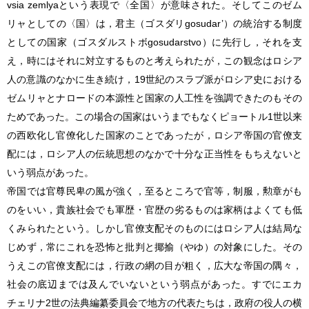
vsia zemlyaという表現で〈全国〉が意味された。そしてこのゼム
リャとしての〈国〉は，君主（ゴスダリgosudar’）の統治する制度
としての国家（ゴスダルストボgosudarstvo）に先行し，それを支
え，時にはそれに対立するものと考えられたが，この観念はロシア
人の意識のなかに生き続け，19世紀のスラブ派がロシア史における
ゼムリャとナロードの本源性と国家の人工性を強調できたのもその
ためであった。この場合の国家はいうまでもなくピョートル1世以来
の西欧化し官僚化した国家のことであったが，ロシア帝国の官僚支
配には，ロシア人の伝統思想のなかで十分な正当性をもちえないと
いう弱点があった。
帝国では官尊民卑の風が強く，至るところで官等，制服，勲章がも
のをいい，貴族社会でも軍歴・官歴の劣るものは家柄はよくても低
くみられたという。しかし官僚支配そのものにはロシア人は結局な
じめず，常にこれを恐怖と批判と揶揄（やゆ）の対象にした。その
うえこの官僚支配には，行政の網の目が粗く，広大な帝国の隅々，
社会の底辺までは及んでいないという弱点があった。すでにエカ
チェリナ2世の法典編纂委員会で地方の代表たちは，政府の役人の横