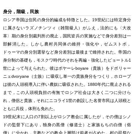
身分，階級，民族
ロシア帝国は住民の身分的編成を特徴とした。19世紀には特定身分
に属さないラズノチンツィ（雑階級人）がふえ，法的にも〈大改
革〉期の身分別裁判所の廃止，国民皆兵の実施などで身分差別は一
部解消した。しかし農村共同体の維持・強化や，ゼムストボ，
ドゥーマの身分別選挙など身分差別は最後まで維持された。帝国の
身分制の基礎も，モスクワ時代のそれを再編・強化したピョートル1
世によって与えられた。彼はボヤーレboyare（貴族）をドボリャー
ニェdvoryane（士族）に吸収し単一の貴族身分をつくり，ホロープ
は彼の人頭税導入に伴い農奴に吸収された。1880年代に廃止される
まで，この人頭税負担の有無でロシア社会は大きく二つに分けら
れ，僧侶と貴族，それにニコライ1世の創設した名誉市民は人頭税と
ともに兵役，体刑も免れた。
19世紀末に人口の7割以上がロシア教会に属したが，その僧はシノ
ドの監督下にあり，独身の黒僧（修道士）と家族もちの白僧（俗
僧）に分かれ，主教などの教会上層部は前者が占めた。村の司祭な