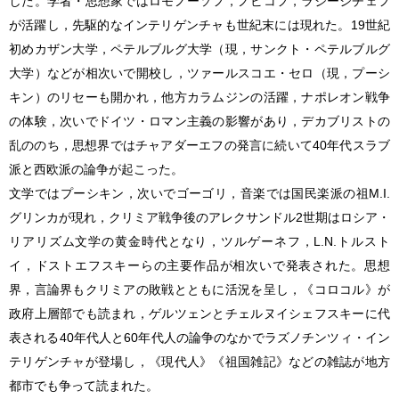
した。学者・思想家ではロモノーソフ，ノビコフ，ラジーシチェフ
が活躍し，先駆的なインテリゲンチャも世紀末には現れた。19世紀
初めカザン大学，ペテルブルグ大学（現，サンクト・ペテルブルグ
大学）などが相次いで開校し，ツァールスコエ・セロ（現，プーシ
キン）のリセーも開かれ，他方カラムジンの活躍，ナポレオン戦争
の体験，次いでドイツ・ロマン主義の影響があり，デカブリストの
乱ののち，思想界ではチャアダーエフの発言に続いて40年代スラブ
派と西欧派の論争が起こった。
文学ではプーシキン，次いでゴーゴリ，音楽では国民楽派の祖M.I.
グリンカが現れ，クリミア戦争後のアレクサンドル2世期はロシア・
リアリズム文学の黄金時代となり，ツルゲーネフ，L.N.トルスト
イ，ドストエフスキーらの主要作品が相次いで発表された。思想
界，言論界もクリミアの敗戦とともに活況を呈し，《コロコル》が
政府上層部でも読まれ，ゲルツェンとチェルヌイシェフスキーに代
表される40年代人と60年代人の論争のなかでラズノチンツィ・イン
テリゲンチャが登場し，《現代人》《祖国雑記》などの雑誌が地方
都市でも争って読まれた。