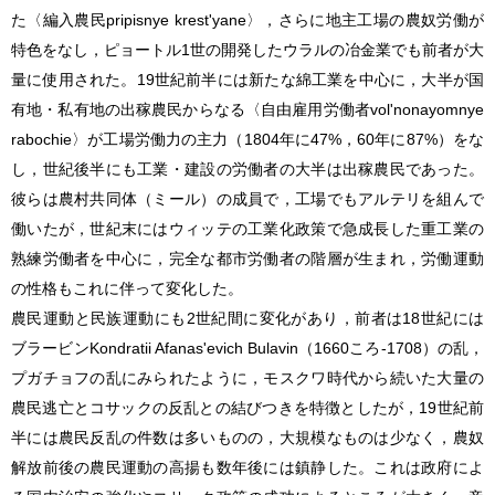
た〈編入農民pripisnye krest'yane〉，さらに地主工場の農奴労働が
特色をなし，ピョートル1世の開発したウラルの冶金業でも前者が大
量に使用された。19世紀前半には新たな綿工業を中心に，大半が国
有地・私有地の出稼農民からなる〈自由雇用労働者vol'nonayomnye
rabochie〉が工場労働力の主力（1804年に47%，60年に87%）をな
し，世紀後半にも工業・建設の労働者の大半は出稼農民であった。
彼らは農村共同体（ミール）の成員で，工場でもアルテリを組んで
働いたが，世紀末にはウィッテの工業化政策で急成長した重工業の
熟練労働者を中心に，完全な都市労働者の階層が生まれ，労働運動
の性格もこれに伴って変化した。
農民運動と民族運動にも2世紀間に変化があり，前者は18世紀には
ブラービンKondratii Afanas'evich Bulavin（1660ころ-1708）の乱，
プガチョフの乱にみられたように，モスクワ時代から続いた大量の
農民逃亡とコサックの反乱との結びつきを特徴としたが，19世紀前
半には農民反乱の件数は多いものの，大規模なものは少なく，農奴
解放前後の農民運動の高揚も数年後には鎮静した。これは政府によ