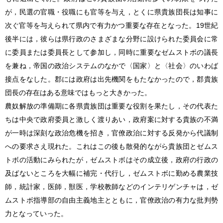
が，民選の官職・役職にも官等を与え，とくに県貴族団長は知事に
次ぐ官等を与えられて県内で有力かつ重要な存在となった。19世紀
後半には，彼らは県行政のさまざまな分野に設けられた委員会に常
に委員または委員長として参加し，同時に重要なゼムストボの議長
を兼ね，帝国の政治システムのなかで〈国家〉と〈社会〉のいわば
接点をなした。郡には政府は出先機関をもたなかったので，郡貴族
団長の存在はある意味ではもっと大きかった。
農奴解放の準備期に各県貴族団は重要な役割を果たし，その代表た
ちは中央で政府委員と激しく渡りあい，政府案に対する貴族の不満
が一時は深刻な政治危機を招き，官僚政治に対する反発から代議制
への要求さえ現れた。これはこの後も散発的ながら貴族団とゼムス
トボの活動にみられたが，ゼムストボはその成立後，政府の行政の
及ばないところを大幅に補完・代行し，ゼムストボに勤める農業技
師，統計家，医師，獣医，学校教師などのインテリゲンチャは，ゼ
ムストボ指導部の自由主義地主とともに，官僚政治の有力な批判勢
力となっていった。