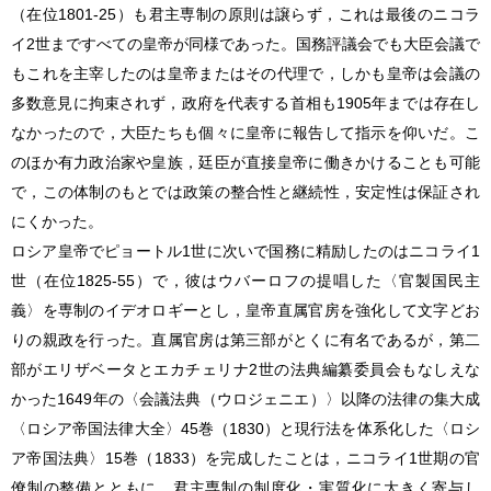
（在位1801-25）も君主専制の原則は譲らず，これは最後のニコラ
イ2世まですべての皇帝が同様であった。国務評議会でも大臣会議で
もこれを主宰したのは皇帝またはその代理で，しかも皇帝は会議の
多数意見に拘束されず，政府を代表する首相も1905年までは存在し
なかったので，大臣たちも個々に皇帝に報告して指示を仰いだ。こ
のほか有力政治家や皇族，廷臣が直接皇帝に働きかけることも可能
で，この体制のもとでは政策の整合性と継続性，安定性は保証され
にくかった。
ロシア皇帝でピョートル1世に次いで国務に精励したのはニコライ1
世（在位1825-55）で，彼はウバーロフの提唱した〈官製国民主
義〉を専制のイデオロギーとし，皇帝直属官房を強化して文字どお
りの親政を行った。直属官房は第三部がとくに有名であるが，第二
部がエリザベータとエカチェリナ2世の法典編纂委員会もなしえな
かった1649年の〈会議法典（ウロジェニエ）〉以降の法律の集大成
〈ロシア帝国法律大全〉45巻（1830）と現行法を体系化した〈ロシ
ア帝国法典〉15巻（1833）を完成したことは，ニコライ1世期の官
僚制の整備とともに，君主専制の制度化・実質化に大きく寄与し