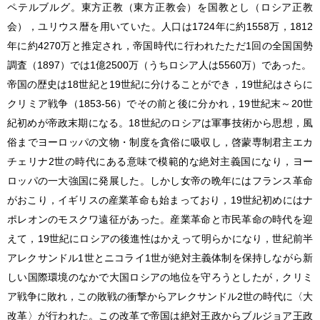
ペテルブルグ。東方正教（東方正教会）を国教とし（ロシア正教
会），ユリウス暦を用いていた。人口は1724年に約1558万，1812
年に約4270万と推定され，帝国時代に行われたただ1回の全国国勢
調査（1897）では1億2500万（うちロシア人は5560万）であった。
帝国の歴史は18世紀と19世紀に分けることができ，19世紀はさらに
クリミア戦争（1853-56）でその前と後に分かれ，19世紀末～20世
紀初めが帝政末期になる。18世紀のロシアは軍事技術から思想，風
俗までヨーロッパの文物・制度を貪俗に吸収し，啓蒙専制君主エカ
チェリナ2世の時代にある意味で模範的な絶対主義国になり，ヨー
ロッパの一大強国に発展した。しかし女帝の晩年にはフランス革命
がおこり，イギリスの産業革命も始まっており，19世紀初めにはナ
ポレオンのモスクワ遠征があった。産業革命と市民革命の時代を迎
えて，19世紀にロシアの後進性はかえって明らかになり，世紀前半
アレクサンドル1世とニコライ1世が絶対主義体制を保持しながら新
しい国際環境のなかで大国ロシアの地位を守ろうとしたが，クリミ
ア戦争に敗れ，この敗戦の衝撃からアレクサンドル2世の時代に〈大
改革〉が行われた。この改革で帝国は絶対王政からブルジョア王政