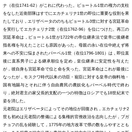
ナ（在位1741-62）がこれに代わった。ピョートル1世の権力の支柱
をなした近衛部隊はすでにエカチェリナ1世の即位に重要な役割を果
たしており，エリザベータののちもピョートル3世に対する宮廷革命
を実行してエカチェリナ2世（在位1762-96）を位につけた。再三の
宮廷革命は，ピョートル1世が1722年の帝位継承法で皇帝に後継者
指名権を与えたことにも原因があった。母親の永い在位中絶えず将
来への不安に悩まされたパーベル1世（在位1796-1801）は，即位直
後に直系男子による継承順位を定め，皇位継承に安定性を与えた
が，彼自身も宮廷革命で位と命を失った。宮廷革命はこれが最後に
なったが，モスクワ時代以来の功臣・寵臣に対する皇帝の御料地・
国有地賜与とそれに伴う自由農民の農奴化もパーベル時代で終わ
り，絶対君主の家父長的支配の一つの特徴はロシアでも18世紀末で
姿を消した。
元老院はエリザベータによってその地位が回復され，エカチェリナ2
世も初めは元老院の整備による集権的官僚政治を志向したが，プガ
チョフの乱を経験して，1775年の地方改革で県の数をふやすととも