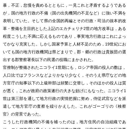
暴，不正，怠慢を責めるとともに，一見これと矛盾するようである
が，国の地方行政の不備（国の出先機関の不足など）に強い不満を
表明していた。そして県の全国的再編とその行政・司法の抜本的改
革・整備を主目的とした上記のエカチェリナ2世の地方改革は，ある
程度こうした不満に応えるものであり，事実地方行政はこれによっ
てかなり充実した。しかし国家予算と人材不足のため，19世紀にお
いても国の地方行政機関は県どまりで，郡・郷の行政は貴族団の選
出する郡警察署長以下の民選の役職にまかされた。
官僚制が整備されたニコライ1世期にも，ロシア帝国の役人の数は，
人口比ではフランスなどよりかなり少なく，そのうえ県庁などの地
方官庁の知事以下の上級幹部は頻繁に交替し，そのほかの役人は質
が悪く，これが政府の政策遂行の大きな妨げにもなった。ニコライ1
世は第三部を通して地方行政の実情把握に努め，侍従武官などを派
遣して地方官庁の査察を繰りかえした。これがゴーゴリの《検察
官》の背景であった。
こうした行政機関の不備を補ったのは，地方住民の自治組織であ