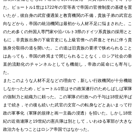
た。ピョートル1世は1722年の官等表で帝国の官僚制度の基礎を置
いたが，彼自身の武官優遇策と教育機関の不備，貴族子弟の武官志
向などから，帝国の統治機関は最初から人材不足に悩まされた。こ
のため多くの外国人専門家や沿バルト3県のドイツ系貴族の採用とと
もに，非貴族出身の下級官吏にも上級官僚への昇進とそれに伴う貴
族身分取得の道を開いた。この道は旧貴族の要求で狭められること
はあっても，帝国の終焉まで閉じられることなく，ロシア社会の垂
直的流動化のチャンネルとしても機能し，帝政の延命にも寄与し
た。
またこのような人材不足などの理由で，新しい行政機関が十分機能
しなかったため，ピョートル1世はその政策遂行のためしばしば軍隊
の強制力と組織力に頼った。この軍隊の行政への干与は18世紀半ば
まで続き，その後も続いた武官の文官への転身などとあいまって行
政の軍事化（軍隊的規律と画一主義の浸透）を招いた。しかし18世
紀の近衛連隊と19世紀の憲兵隊は別として，いわゆる軍部が大きな
政治力をもつことはロシア帝国ではなかった。