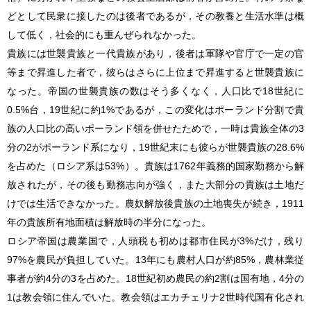
どとして民衆に接したのは後者であるが，その教養と生活水準は概
して低く，社会的にも重んぜられなかった。
貴族には世襲貴族と一代貴族があり，後者は軍隊や官庁で一定の官
等まで昇進した者で，彼らはさらに上位まで昇進すると世襲貴族に
なった。帝国の世襲貴族の数はそう多くなく，人口比で18世紀に
0.5%台，19世紀に約1%であるが，この変化はポーランド分割で貴
族の人口比の高いポーランド領を併せたためで，一時は貴族全体の3
分の2がポーランド系になり，19世紀末にも彼らが世襲貴族の28.6%
を占めた（ロシア系は53%）。貴族は1762年義務的国家勤務から解
放されたが，その後も勤務志向が強く，また大部分の貴族は土地だ
けでは生活できなかった。農奴解放後貴族の土地喪失が続き，1911
年の貴族所有地面積は解放時の半分になった。
ロシア帝国は農業国で，人頭税も初めは都市住民が3%だけ，残り
97%を農民が負担していた。13年にも農村人口が約85%，農林業従
事者が約4分の3を占めた。18世紀初め農民の約2割は国有地，4分の
1は教会領に住んでいた。教会領はエカチェリナ2世時代国有化され