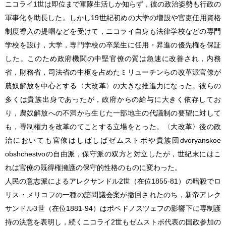
ニコライ1世は即位まで軍隊生活しか知らず，彼の政治姿勢も行政の
軍事化を助長した。しかし19世紀初めの大学の増設や官吏任用資格
制度導入の提唱などを受けて，ニコライ自身も法律学校などの専門
学校を設け，大学，専門学校の卒業生に任用・昇進の優先権を保証
した。このため政府機関の中堅官僚の質は急速に改善され，内務
省，財務省，司法省の中枢を占めたミリューチンらの改革派官僚が
農奴解放を中心とする〈大改革〉の大きな推進力になった。彼らの
多くは貴族出身であったが，政府からの給与に大きく依存してお
り，農奴解放への不満から生じた一部地主の代議制の要望に対して
も，専制権力を改革のてことする立場をとった。〈大改革〉後の政
治においても官僚はしばしばゼムストボや貴族団dvoryanskoe
obshchestvoの自由派，保守派の双方と対立したが，世紀末にはこ
れは官僚の既得権擁護の保守的性格のものに変わった。
人民の意志派によるアレクサンドル2世（在位1855-81）の暗殺でロ
リス・メリコフの一種の諮問議会案が撤回されたのち，新帝アレク
サンドル3世（在位1881-94）はポベドノスツェフの影響下に専制護
持の決意を表明し，続くニコライ2世もゼムストボ代表の国政参加の