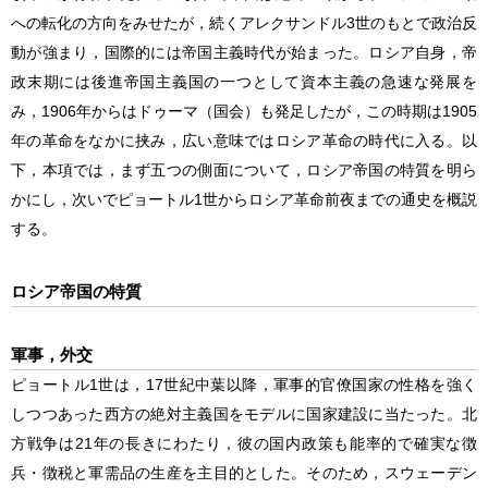
への転化の方向をみせたが，続くアレクサンドル3世のもとで政治反
動が強まり，国際的には帝国主義時代が始まった。ロシア自身，帝
政末期には後進帝国主義国の一つとして資本主義の急速な発展を
み，1906年からはドゥーマ（国会）も発足したが，この時期は1905
年の革命をなかに挟み，広い意味ではロシア革命の時代に入る。以
下，本項では，まず五つの側面について，ロシア帝国の特質を明ら
かにし，次いでピョートル1世からロシア革命前夜までの通史を概説
する。
ロシア帝国の特質
軍事，外交
ピョートル1世は，17世紀中葉以降，軍事的官僚国家の性格を強く
しつつあった西方の絶対主義国をモデルに国家建設に当たった。北
方戦争は21年の長きにわたり，彼の国内政策も能率的で確実な徴
兵・徴税と軍需品の生産を主目的とした。そのため，スウェーデン