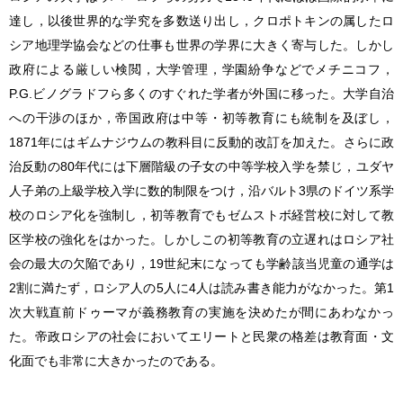
達し，以後世界的な学究を多数送り出し，クロポトキンの属したロ
シア地理学協会などの仕事も世界の学界に大きく寄与した。しかし
政府による厳しい検閲，大学管理，学園紛争などでメチニコフ，
P.G.ビノグラドフら多くのすぐれた学者が外国に移った。大学自治
への干渉のほか，帝国政府は中等・初等教育にも統制を及ぼし，
1871年にはギムナジウムの教科目に反動的改訂を加えた。さらに政
治反動の80年代には下層階級の子女の中等学校入学を禁じ，ユダヤ
人子弟の上級学校入学に数的制限をつけ，沿バルト3県のドイツ系学
校のロシア化を強制し，初等教育でもゼムストボ経営校に対して教
区学校の強化をはかった。しかしこの初等教育の立遅れはロシア社
会の最大の欠陥であり，19世紀末になっても学齢該当児童の通学は
2割に満たず，ロシア人の5人に4人は読み書き能力がなかった。第1
次大戦直前ドゥーマが義務教育の実施を決めたが間にあわなかっ
た。帝政ロシアの社会においてエリートと民衆の格差は教育面・文
化面でも非常に大きかったのである。