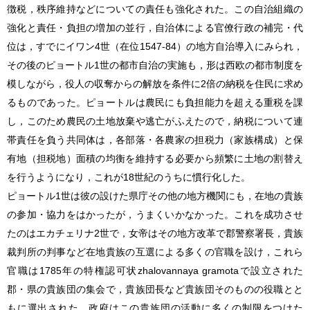
徴税，秩序維持などについての責任も強化された。この自治組織の
強化と責任・負担の増加の並行，自治体による官僚行政の補完・代
位は，すでにイワン4世（在位1547-84）の地方自治導入にみられ，
その後のピョートル1世の都市自治の実施も，形は西欧の都市制度を
模しながら，役人の収奪からの解放を条件に2倍の納税を住民に求め
るものであった。ピョートルは農民にも負担能力を超える重税を課
し，このため農民の土地放棄や逃亡がふえたので，納税について連
帯責任を負う共同体は，各部落・各農家の担税力（家族構成）と保
有地（担税地）面積の均衡を維持する必要から頻繁に土地の割替え
を行うようになり，これが18世紀のうちに慣行化した。
ピョートル1世は彼の設けた県庁その他の地方機関にも，在地の貴族
の参加・協力をはかったが，うまくいかなかった。これを成功させ
たのはエカチェリナ2世で，女帝はその地方改革で郡警察署長，貴族
裁判所の判事など在地貴族の互選による多くの官職を設け，これら
官職は1785年の特権認可状zhalovannaya gramotaで設立された
郡・県の貴族団の集会で，貴族団長など貴族団そのものの役職とと
もに選出された。政府はこの貴族団の活動に多くの制限をつけた