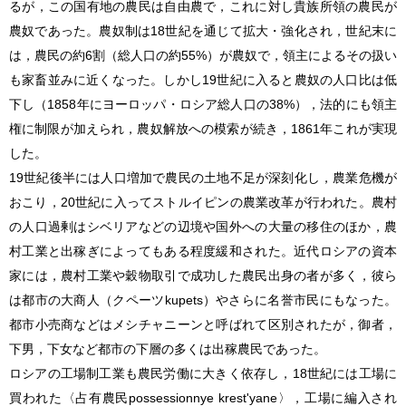
るが，この国有地の農民は自由農で，これに対し貴族所領の農民が
農奴であった。農奴制は18世紀を通じて拡大・強化され，世紀末に
は，農民の約6割（総人口の約55%）が農奴で，領主によるその扱い
も家畜並みに近くなった。しかし19世紀に入ると農奴の人口比は低
下し（1858年にヨーロッパ・ロシア総人口の38%），法的にも領主
権に制限が加えられ，農奴解放への模索が続き，1861年これが実現
した。
19世紀後半には人口増加で農民の土地不足が深刻化し，農業危機が
おこり，20世紀に入ってストルイピンの農業改革が行われた。農村
の人口過剰はシベリアなどの辺境や国外への大量の移住のほか，農
村工業と出稼ぎによってもある程度緩和された。近代ロシアの資本
家には，農村工業や穀物取引で成功した農民出身の者が多く，彼ら
は都市の大商人（クペーツkupets）やさらに名誉市民にもなった。
都市小売商などはメシチャニーンと呼ばれて区別されたが，御者，
下男，下女など都市の下層の多くは出稼農民であった。
ロシアの工場制工業も農民労働に大きく依存し，18世紀には工場に
買われた〈占有農民possessionnye krest'yane〉，工場に編入され