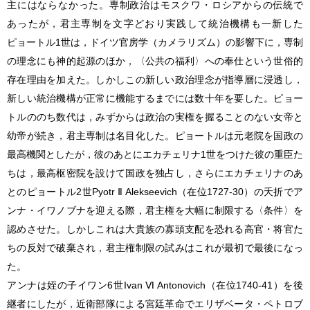
主にはならなかった。専制政治はモスクワ・ロシアからの伝統で
あったが，君主専制を文字どおり実践して統治機構も一新した
ピョートル1世は，ドイツ官房学（カメラリズム）の影響下に，専制
の理念にも神的起源のほか，〈公共の福利〉への奉仕という世俗的
存在理由を加えた。しかしこの新しい政治理念が指導層に浸透し，
新しい統治機構が正常に機能するまでには数十年を要した。ピョー
トルののち数代は，みずからは政治の実権を握ることのない女帝と
幼帝が続き，君主専制は名目化した。ピョートルは元老院を国政の
最高機関としたが，彼のあとにエカチェリナ1世をつけた彼の重臣た
ちは，最高枢密院を設けて国政を独占し，さらにエカチェリナのあ
とのピョートル2世Pyotr Ⅱ Alekseevich（在位1727-30）の夭折でア
ンナ・イワノブナを迎える際，君主権を大幅に制限する〈条件〉を
認めさせた。しかしこれは大貴族の寡頭支配を恐れる高官・将官た
ちの反対で破棄され，君主権制限の試みはこれが最初で最後になっ
た。
アンナは姪の子イワン6世Ivan Ⅵ Antonovich（在位1740-41）を後
継者にしたが，近衛部隊による宮廷革命でエリザベータ・ペトロブ