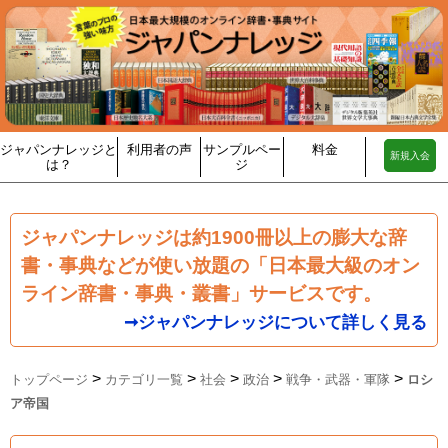
ジャパンナレッジと
利用者の声
サンプルペー
料金
新規入会
は？
ジ
ジャパンナレッジは約1900冊以上の膨大な辞
書・事典などが使い放題の「日本最大級のオン
ライン辞書・事典・叢書」サービスです。
➞ジャパンナレッジについて詳しく見る
>
>
>
>
>
トップページ
カテゴリ一覧
社会
政治
戦争・武器・軍隊
ロシ
ア帝国