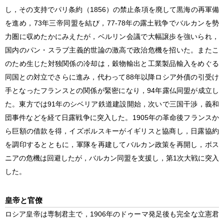
し，その支持でパリ条約（1856）の禁止条項を廃して黒海の再軍備
を進め，73年三帝同盟を結び，77-78年の露土戦争でバルカンを勢
力圏に収めたかにみえたが，ベルリン会議で大幅譲歩を強いられ，
国内のパン・スラブ主義的世論の激高で政治危機を招いた。またこ
のため生じた対独関係の冷却は，穀物輸出と工業製品輸入をめぐる
同国との対立でさらに進み，代わって88年以降ロシア外債の引受け
手となったフランスとの関係が緊密になり，94年露仏同盟が成立し
た。東方では91年のシベリア鉄道建設開始，次いで三国干渉，義和
団事件などを経て日露戦争に突入した。1905年の革命後フランスか
ら巨額の借款を得，イズボルスキーがイギリスと協商し，日露協約
を調印するとともに，軍隊を再建してバルカン政策を再開し，ボス
ニアの危機は回避したが，バルカン同盟を支援し，第1次大戦に突入
した。
皇帝と官僚
ロシア皇帝は専制君主で，1906年のドゥーマ発足後も完全な立憲君