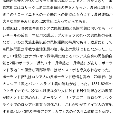
る国内治安の強化やコサック政策の成功によるところが大きく，帝
政末期にはコサックは逆に革命鎮圧の先兵となった。農民は19世紀
後半のナロードニキらの一斉蜂起への期待にも応えず，農民運動が
大きな展開をみせるのは20世紀に入ってからである。
18世紀は，多民族帝国ロシアの民族運動と民族問題においても，バ
シキールの反乱，マゼパの謀反，プガチョフの乱への異民族の参加
など，いわば民族主義以前の民族運動の時期であり，政府にとって
も民族問題は宗教や生活形態の違い以上の意味はもたなかった。し
かし19世紀にはナポレオン戦争期に始まるロシア人自身の民族的自
覚と2度のポーランド反乱（十一月蜂起と一月蜂起）があり，ポーラ
ンド系地主の優勢な西部諸県にはゼムストボも導入されなかった。
ポーランド反乱はロシア人の反ポーランド感情を高め，70年代には
大ロシア主義とパン・スラブ主義の運動が起こった。1881-82年の
ウクライナでのポグロム以後ユダヤ人に対する居住制限などの政策
が時とともに強められ，ポーランド，リトアニア，白ロシア，ウク
ライナでのロシア化政策も強化され，これがやがてドイツ人の支配
する沿バルト3県や中央アジア，カフカスのイスラム教徒にも及び，