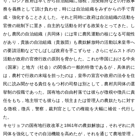
り，ロシア政府は早くから自治組織に徴税，治安維持などの行政事
務を義務として請け負わせ，時には自治組織をみずからの手で育
成・強化することさえした。それと同時に政府は自治組織の活動を
官僚の統制下に置き，自主的な活動を封ずる政策をとってきた。し
かし農民の自治組織（共同体）には常に農民運動の核になる可能性
があり，貴族の自治組織（貴族団）も農奴解放時の活動以来皇帝へ
の要請活動などでしばしば政府を手こずらせ，さらにゼムストボの
活動が政府の官僚行政の原則を脅かした。これが帝国における中央
（国家）と地方（社会）の関係の一般的特徴であるが，具体的に
は，農村で行政の末端を担ったのは，皇帝の宣言や政府の法令を住
民に読み聞かせる責任をもつ村の司祭は別として，農村共同体の選
挙制の役職であった。国有地の自由村落では彼らが徴税や徴兵に責
任をもち，地主領でも彼らは，領主または管理人の農奴たちに対す
る徴税，徴兵，警察，裁判官としての権能を大幅に補佐・代行し
た。
キセリョフの国有地行政改革と1861年の農奴解放は，それぞれに共
同体を強化してその自治機能を高めたが，それを通じて農地管理，