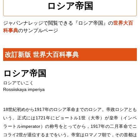
ロシア帝国
ジャパンナレッジで閲覧できる『ロシア帝国』の
世界大百
科事典
のサンプルページ
改訂新版 世界大百科事典
ロシア帝国
ロシアていこく
Rossiiskaya imperiya
18世紀初めから1917年のロシア革命までのロシア。帝政ロシアとも
いう。正式には1721年にピョートル1世（大帝）が皇帝（インペ
ラートルimperator）の称号をとってから，1917年の二月革命でニ
コライ2世が退位するまでをいう。帝室はロマノフ朝で，その首都は