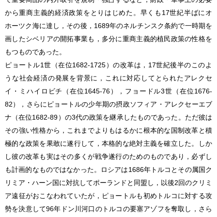
から重商主義的経済政策をとりはじめた。早くも17世紀半ばにオ
ホーツク海に達し，その後，1689年のネルチンスク条約で一時期を
画したシベリアの開拓事業も，多分に重商主義的植民政策の性格を
もつものであった。
ピョートル1世（在位1682-1725）の改革は，17世紀後半のこのよ
うな社会経済の発展を背景に，これに対応してとられたアレクセ
イ・ミハイロビチ（在位1645-76），フョードル3世（在位1676-
82），さらにピョートルの少年期の摂政ソフィア・アレクセーエブ
ナ（在位1682-89）の3代の政策を継承したものであった。ただ彼は
その強い性格から，これまでよりもはるかに根本的な国制改革と積
極的な政策を果敢に遂行して，本格的な絶対主義を確立した。しか
し彼の改革も実はその多くが戦争遂行のためのものであり，必ずし
も計画的なものではなかった。ロシアは1686年トルコとその属国ク
リミア・ハーン国に対抗してポーランドと同盟し，以後2回のクリミ
ア遠征がおこなわれていたが，ピョートルも初めトルコに対する攻
勢を決意して96年ドン川河口のトルコの要塞アゾフを奪取し，さら