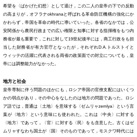
希望を〈ばかげた幻想〉として退け，この二人の皇帝の下での反動
の高まりが，オフラナokhranaと呼ばれる革命防圧機構の強化にか
かわらず，帝国を革命の時代に導いていった。各省のなかでは，公
安関係から農民行政までの広い権限と知事に対する指揮権をもつ内
務省が最も重要で，これに対して19世紀後半には，商工行政をも担
当した財務省が有力官庁となったが，それぞれD.A.トルストイと
ウィッテの活躍に代表される両省の政策面での対立についても，皇
帝には調整能力がなかった。
地方と社会
皇帝専制に伴う問題のほかにも，ロシア帝国の官僚支配にはいくつ
かの弱点があり，その中心をなしたのは地方の問題であった。ロシ
ア語では，普通は〈土地〉を意味する〈ゼムリャzemlya〉という言
葉が〈地方〉という意味にも使われた。これは〈中央〉に対する
〈地方〉であって，〈官〉に対する〈民〉をも含意した。古くはゼ
ムリャすなわち国土が〈国〉そのものであって，モスクワ時代には