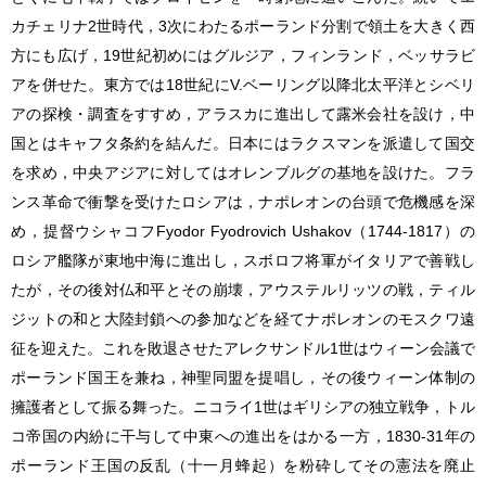
カチェリナ2世時代，3次にわたるポーランド分割で領土を大きく西
方にも広げ，19世紀初めにはグルジア，フィンランド，ベッサラビ
アを併せた。東方では18世紀にV.ベーリング以降北太平洋とシベリ
アの探検・調査をすすめ，アラスカに進出して露米会社を設け，中
国とはキャフタ条約を結んだ。日本にはラクスマンを派遣して国交
を求め，中央アジアに対してはオレンブルグの基地を設けた。フラ
ンス革命で衝撃を受けたロシアは，ナポレオンの台頭で危機感を深
め，提督ウシャコフFyodor Fyodrovich Ushakov（1744-1817）の
ロシア艦隊が東地中海に進出し，スボロフ将軍がイタリアで善戦し
たが，その後対仏和平とその崩壊，アウステルリッツの戦，ティル
ジットの和と大陸封鎖への参加などを経てナポレオンのモスクワ遠
征を迎えた。これを敗退させたアレクサンドル1世はウィーン会議で
ポーランド国王を兼ね，神聖同盟を提唱し，その後ウィーン体制の
擁護者として振る舞った。ニコライ1世はギリシアの独立戦争，トル
コ帝国の内紛に干与して中東への進出をはかる一方，1830-31年の
ポーランド王国の反乱（十一月蜂起）を粉砕してその憲法を廃止