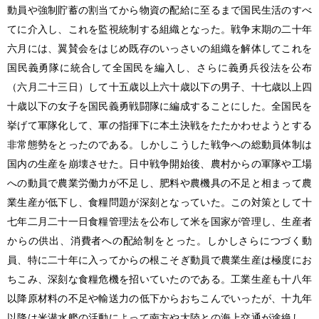
動員や強制貯蓄の割当てから物資の配給に至るまで国民生活のすべ
てに介入し、これを監視統制する組織となった。戦争末期の二十年
六月には、翼賛会をはじめ既存のいっさいの組織を解体してこれを
国民義勇隊に統合して全国民を編入し、さらに義勇兵役法を公布
（六月二十三日）して十五歳以上六十歳以下の男子、十七歳以上四
十歳以下の女子を国民義勇戦闘隊に編成することにした。全国民を
挙げて軍隊化して、軍の指揮下に本土決戦をたたかわせようとする
非常態勢をとったのである。しかしこうした戦争への総動員体制は
国内の生産を崩壊させた。日中戦争開始後、農村からの軍隊や工場
への動員で農業労働力が不足し、肥料や農機具の不足と相まって農
業生産が低下し、食糧問題が深刻となっていた。この対策として十
七年二月二十一日食糧管理法を公布して米を国家が管理し、生産者
からの供出、消費者への配給制をとった。しかしさらにつづく動
員、特に二十年に入ってからの根こそぎ動員で農業生産は極度にお
ちこみ、深刻な食糧危機を招いていたのである。工業生産も十八年
以降原材料の不足や輸送力の低下からおちこんでいったが、十九年
以降は米潜水艦の活動によって南方や大陸との海上交通が途絶し、