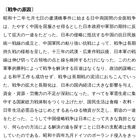
〔戦争の原因〕
昭和十二年七月七日の盧溝橋事件に始まる日中両国間の全面戦争
は、たやすく中国を屈服させ得るとした日本政府や軍部の期待に反
して拡大の一途をたどった。日本の侵略に抵抗する中国の抗日民族
統一戦線の成立と、中国軍民の粘り強い抗戦によって、戦争は長期
持久戦の様相を呈した。十三年の武漢・広東作戦以後、日本軍の戦
線は伸び切って占領地の点と線を維持するだけになった。このため
軍事的勝利によって戦争を解決する目途はなくなり、政治的謀略に
よる和平工作も成功せず、戦争は長期戦の泥沼におちこんでいっ
た。戦争の拡大と長期化は、日本の国内経済に大きな影響を与え、
資金・資源・労働力の不足が深刻になった。すべてを軍需生産に集
中する国家総力戦体制をつくり上げたが、国民生活は食糧・衣料・
日常生活必需品をはじめとするあらゆる物資が欠乏し、窮迫の一途
をたどった。こうして中国侵略戦争は日本にとって大きな負担とな
り、何らかの方法による解決の途を探すことに日本の支配者は焦慮
していたのである。昭和十四年九月ドイツのポーランド侵入をきっ