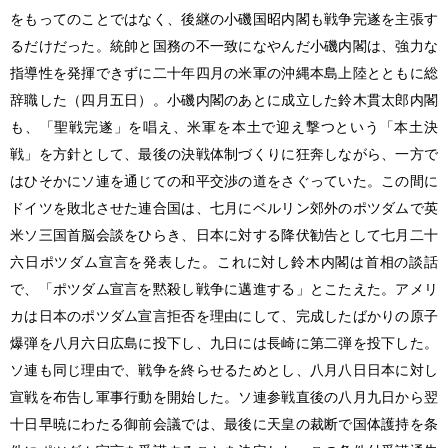
をもってのことではなく、後継の小磯国昭内閣も戦争完遂を主張す
るだけだった。統帥と国務の不一致になやんだ小磯内閣は、強力な
指導性を発揮できずに二十年四月の米軍の沖縄本島上陸とともに総
辞職した（四月五日）。小磯内閣のあとに成立した鈴木貫太郎内閣
も、「聖戦完遂」を唱え、米軍を本土で迎え撃つという「本土決
戦」を方針として、最後の決戦体制づくりに狂奔しながら、一方で
はひそかにソ連を通じての和平交渉の道をさぐっていた。この間に
ドイツを敗北させた連合国は、七月にベルリン郊外のポツダムで英
米ソ三国首脳会談をひらき、日本に対する降伏勧告として七月二十
六日ポツダム宣言を発表した。これに対し鈴木内閣は首相の談話
で、「ポツダム宣言を黙殺し戦争に邁進する」とこたえた。アメリ
カは日本のポツダム宣言拒否を理由にして、完成したばかりの原子
爆弾を八月六日広島に投下し、九日には長崎に第二弾を投下した。
ソ連も同じ理由で、戦争を終らせるためとし、八月八日日本に対し
宣戦を布告し軍事行動を開始した。ソ連参戦直後の八月九日から翌
十日早暁にわたる御前会議では、最後に天皇の裁断で国体護持を条