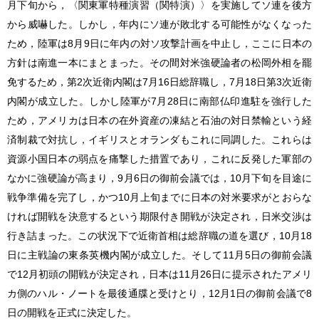
月下旬から，〈関東軍特種演習（関特演）〉を実施してソ連を後方
から威嚇した。しかし，年内にソ連が敗北する可能性がなくなった
ため，陸軍は8月9日に年内の対ソ攻撃計画を中止し，ここに日本の
方針は南進一本にまとまった。その間対米強硬論者の松岡外相を罷
免するため，第2次近衛内閣は7月16日総辞職し，7月18日第3次近衛
内閣が成立した。しかし陸軍が7月28日に南部仏印進駐を強行した
ため，アメリカは日本の在外資産の凍結と石油の対日禁輸という経
済制裁で対抗し，イギリスとオランダもこれに同調した。これらは
資源小国日本の弱点を痛撃した措置であり，これに反発した軍部の
なかに強硬論が高まり，9月6日の御前会議では，10月下旬を目途に
戦争準備を完了し，かつ10月上旬までに日本の対米要求がとおらな
ければ開戦を決意するという期限付き開戦が決定され，日米交渉は
行き詰まった。この状況下で近衛首相は総辞職の道を選び，10月18
日に主戦論の東条英機内閣が成立した。そして11月5日の御前会議
で12月初頭の開戦が決定され，日本は11月26日に提示されたアメリ
カ側のハル・ノートを最後通牒と受けとり，12月1日の御前会議で8
日の開戦を正式に決定した。