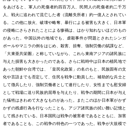
をあげると、軍人の死傷者約四百万人、民間人の死傷者約二千万
人、戦火に追われて流亡した者（流離失所者）約一億人とされてい
る。この他に放火、破壊や略奪、暴行による被害も大きく、日本軍
の侵略にさらされたことによる惨禍は、はかり知れないほどのもの
があった。中国以外の地域でも、虐殺事件が問題とされたシンガ
ポールやマニラの例をはじめ、殺害、掠奪、強制労働の賦課など、
「大東亜共栄圏」と称していながら、これら東南アジアの諸民族に
与えた損害も大きかったのである。さらに戦時中は日本の植民地で
あった朝鮮や台湾では、「皇民化政策」の名のもと、民族固有の文
化や言語までも否定して、住民を戦争に動員した。補助的な兵士と
して徴兵したり、強制労働者として連行したり、女性までも慰安婦
として戦場に送り民族的屈辱を与えたり、戦争の期間に日本が与え
た犠牲はきわめて大きなものがあった。またこのほか日本軍がかず
かずの残虐行為を行なったことも、アジア諸民族の拭い難い記憶と
して残されている。日本国民は戦争の被害者であるとともに、加害
者であることも、この戦争の特色の一つであった。戦争が大規模で