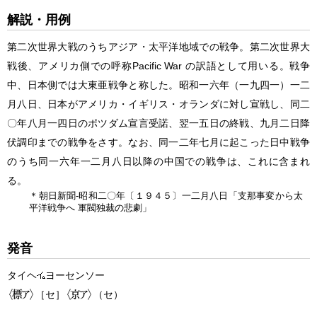
解説・用例
第二次世界大戦のうちアジア・太平洋地域での戦争。第二次世界大
戦後、アメリカ側での呼称Pacific War の訳語として用いる。戦争
中、日本側では大東亜戦争と称した。昭和一六年（一九四一）一二
月八日、日本がアメリカ・イギリス・オランダに対し宣戦し、同二
〇年八月一四日のポツダム宣言受諾、翌一五日の終戦、九月二日降
伏調印までの戦争をさす。なお、同一二年七月に起こった日中戦争
のうち同一六年一二月八日以降の中国での戦争は、これに含まれ
る。
＊朝日新聞‐昭和二〇年〔１９４５〕一二月八日「支那事変から
太
平洋戦争
へ 軍閥独裁の悲劇」
発音
タイヘ
ヨーセンソー
［セ］
（セ）