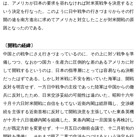
は、アメリカが日本の要求を容れなければ対米英戦争を決意すると
いう決定を行なった。このように日中戦争の行きづまりからその打
開の途を南方進出に求めてアメリカと対立したことが対米開戦の原
因となったのである。
〔開戦の経緯〕
中国との戦争にさえ行きづまっているのに、その上に対ソ戦争を準
備しつつ、なおかつ国力・生産力に圧倒的な差のあるアメリカに対
して開戦するというのは、日本の指導層にとっては容易ならぬ決断
だったはずである。しかし対米戦に不安を抱いていた海軍は、開戦
反対を明言せず、一方日中戦争の主役であった陸軍は中国からの撤
兵に反対したため、日米交渉妥結の可能性は遠のいた。昭和十六年
十月十六日対米開戦に自信をもてない近衛内閣は総辞職し、交渉継
続を主張する近衛首相に反対して開戦決意を主張していた東条英機
が十月十八日後継内閣を組織した。東条内閣は一旦国策を再検討し
たが既定方針を変更せず、十一月五日の御前会議で、十二月初旬の
開戦を準備し、それまで甲乙二案で交渉をつづけるという決定を行