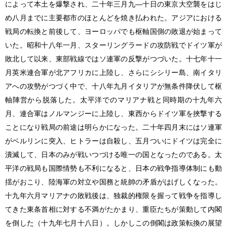
によって本土を爆撃され、二十年三月九―十日の東京大空襲をはじ
め八月までに主要都市のほとんどを焼き払われた。アジアにおける
戦局の転換と前後して、ヨーロッパでも枢軸国側の敗退が始まって
いた。昭和十八年一月、スターリングラードの攻防戦でドイツ軍が
敗北して以来、東部戦線ではソ連軍の反撃がつづいた。十七年十一
月英米連合軍が北アフリカに上陸し、さらにシシリー島、南イタリ
アへの攻勢がつづく中で、十八年九月イタリアが無条件降伏して枢
軸陣営から脱落した。太平洋でのマリアナ戦と同時期の十九年六
月、連合軍はノルマンジーに上陸し、東西からドイツ軍を挾撃する
ことになり戦局の前途は明らかになった。二十年四月末にはソ連軍
がベルリンに突入、ヒトラーは自殺し、五月ついにドイツは完全に
潰滅して、日本のみが戦いつづける唯一の国となったのである。太
平洋の戦局も国際情勢も不利になると、日本の戦争指導体制にも動
揺がおこり、陸海軍の対立や国務と統帥の矛盾がはげしくなった。
十九年六月マリアナの敗戦後は、独裁的権限を握って戦争を指導し
てきた東条首相に対する不満がたかまり、重臣たちが策動して内閣
を倒した（十九年七月十八日）。しかしこの倒閣は政策転換の展望