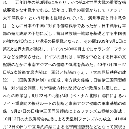
れ，十五年戦争の第3段階にあたり，かつ第2次世界大戦の重要な構
成要素をなす戦争である。近年は，戦争の実質からして〈アジア・
太平洋戦争
〉という呼称も提唱されている。満州事変と日中戦争
は，ともに日本の中国に対する侵略戦争であったが，日中戦争は軍
部の短期終結の予想に反し，抗日民族統一戦線を基礎とする中国側
の強力な抵抗により泥沼の長期戦となった。その間1939年9月1日に
第2次世界大戦が勃発し，ドイツは40年6月までにオランダ，フラン
スなどを降伏させた。ドイツの勝利は，軍部を中心とする日本の支
配層のなかに東南アジアへの侵略の気運を高めた。40年7月26～27
日第2次近衛文麿内閣は，軍部と協議のうえ，〈大東亜新秩序の建
設〉，〈国防国家体制〉の完成，南方武力侵略，日独伊三国同盟締
結，対ソ国交調整，対米強硬方針の堅持などの政策を決定した。こ
れらの政策は，9月22日の北部仏印（ベトナム北部）進駐によるハ
ノイ～重慶間の援蔣ルートの切断と東南アジア侵略の軍事基地の確
保，9月27日の日独伊三国同盟締結によるファシズム枢軸の形成，
10月12日の大政翼賛会結成による天皇制ファシズムの成立，41年4
月13日の日ソ中立条約締結による北守南進態勢などとなって実現さ