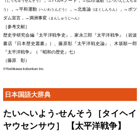
，→ハル=ノート，→仏印進駐
（にっちゅうせんそう）
（ふついんしんちゅ
，→平和運動
，→北進論
，→ポツ
う）
（へいわうんどう）
（ほくしんろん）
ダム宣言，→満洲事変
（まんしゅうじへん）
［参考文献］
歴史学研究会編『
太平洋戦争
史』、家永三郎『
太平洋戦争
』（岩波
書店『日本歴史叢書』）、藤原彰『太平洋戦史論』、木坂順一郎
『
太平洋戦争
』（『昭和の歴史』七）
（藤原 彰）
©Yoshikawa kobunkan Inc.
日本国語大辞典
たいへいよう‐せんそう［タイヘイ
ヤウセンサウ］ 【
太平洋戦争
】