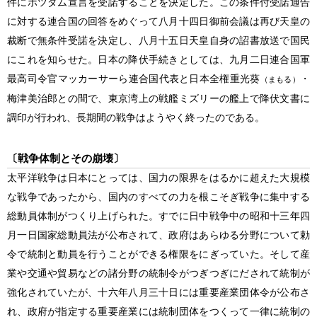
件にポツダム宣言を受諾することを決定した。この条件付受諾通告
に対する連合国の回答をめぐって八月十四日御前会議は再び天皇の
裁断で無条件受諾を決定し、八月十五日天皇自身の詔書放送で国民
にこれを知らせた。日本の降伏手続きとしては、九月二日連合国軍
最高司令官マッカーサーら連合国代表と日本全権重光葵
・
（まもる）
梅津美治郎との間で、東京湾上の戦艦ミズリーの艦上で降伏文書に
調印が行われ、長期間の戦争はようやく終ったのである。
〔戦争体制とその崩壊〕
太平洋戦争
は日本にとっては、国力の限界をはるかに超えた大規模
な戦争であったから、国内のすべての力を根こそぎ戦争に集中する
総動員体制がつくり上げられた。すでに日中戦争中の昭和十三年四
月一日国家総動員法が公布されて、政府はあらゆる分野について勅
令で統制と動員を行うことができる権限をにぎっていた。そして産
業や交通や貿易などの諸分野の統制令がつぎつぎにだされて統制が
強化されていたが、十六年八月三十日には重要産業団体令が公布さ
れ、政府が指定する重要産業には統制団体をつくって一律に統制の