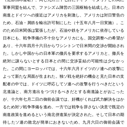
軍事同盟を結んで、ファシズム陣営の三国枢軸を結成した。日本の
南進とドイツへの接近はアメリカを刺激し、アメリカは対日警告の
ため、石油・屑鉄を輸出許可制にした（十五年八月一日実施）。こ
のため日米関係は緊張したが、石油や鉄をアメリカに依存している
日本にも、戦争準備の不十分なアメリカにも、国交調整への希望が
あり、十六年四月十六日からワシントンで日米間の交渉が開始され
た。しかし中国からの日本軍の撤兵を要求するアメリカと、撤兵を
絶対に譲らないとする日本との間に交渉妥結の可能性は少なかっ
た。この間にヨーロッパでは、十六年六月ドイツのソ連への攻撃に
よって新たな局面が生まれた。独ソ戦を絶好の機会と見た日本の支
配者の中では、ドイツに呼応してソ連への攻撃を行うべきだという
北進論と、南方進出をつづけるべきだとする南進論とがおこった
が、十六年七月二日の御前会議では、好機がくれば武力解決をはか
るため対ソ戦争準備を進め、一方では戦争を辞さない決意で既定の
南進政策を進めるという南北併進策が決定された。そして日本の期
待したソ連の敗北が簡単におきないため、九月六日の御前会議で