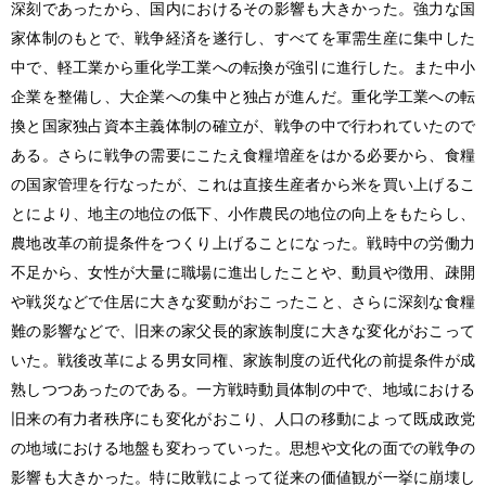
深刻であったから、国内におけるその影響も大きかった。強力な国
家体制のもとで、戦争経済を遂行し、すべてを軍需生産に集中した
中で、軽工業から重化学工業への転換が強引に進行した。また中小
企業を整備し、大企業への集中と独占が進んだ。重化学工業への転
換と国家独占資本主義体制の確立が、戦争の中で行われていたので
ある。さらに戦争の需要にこたえ食糧増産をはかる必要から、食糧
の国家管理を行なったが、これは直接生産者から米を買い上げるこ
とにより、地主の地位の低下、小作農民の地位の向上をもたらし、
農地改革の前提条件をつくり上げることになった。戦時中の労働力
不足から、女性が大量に職場に進出したことや、動員や徴用、疎開
や戦災などで住居に大きな変動がおこったこと、さらに深刻な食糧
難の影響などで、旧来の家父長的家族制度に大きな変化がおこって
いた。戦後改革による男女同権、家族制度の近代化の前提条件が成
熟しつつあったのである。一方戦時動員体制の中で、地域における
旧来の有力者秩序にも変化がおこり、人口の移動によって既成政党
の地域における地盤も変わっていった。思想や文化の面での戦争の
影響も大きかった。特に敗戦によって従来の価値観が一挙に崩壊し