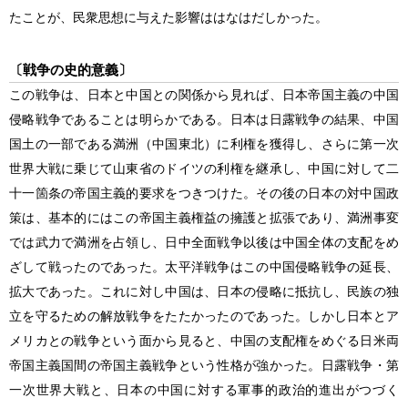
たことが、民衆思想に与えた影響ははなはだしかった。
〔戦争の史的意義〕
この戦争は、日本と中国との関係から見れば、日本帝国主義の中国
侵略戦争であることは明らかである。日本は日露戦争の結果、中国
国土の一部である満洲（中国東北）に利権を獲得し、さらに第一次
世界大戦に乗じて山東省のドイツの利権を継承し、中国に対して二
十一箇条の帝国主義的要求をつきつけた。その後の日本の対中国政
策は、基本的にはこの帝国主義権益の擁護と拡張であり、満洲事変
では武力で満洲を占領し、日中全面戦争以後は中国全体の支配をめ
ざして戦ったのであった。
太平洋戦争
はこの中国侵略戦争の延長、
拡大であった。これに対し中国は、日本の侵略に抵抗し、民族の独
立を守るための解放戦争をたたかったのであった。しかし日本とア
メリカとの戦争という面から見ると、中国の支配権をめぐる日米両
帝国主義国間の帝国主義戦争という性格が強かった。日露戦争・第
一次世界大戦と、日本の中国に対する軍事的政治的進出がつづく