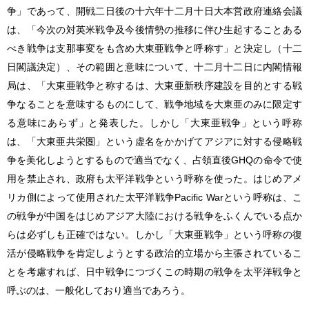
争」であって、開戦二日後の十六年十二月十日大本営政府連絡会議
は、「今次の対英米戦争及今後情勢の推移に伴ひ生起することある
べき戦争は支那事変をも含め大東亜戦争と呼称す」と決定し（十二
日閣議決定）、その範囲と意味について、十二月十二日に内閣情報
局は、「大東亜戦争と称するは、大東亜新秩序建設を目的とする戦
争なることを意味するものにして、戦争地域を大東亜のみに限定す
る意味にあらず」と発表した。しかし「大東亜戦争」という呼称
は、「大東亜共栄圏」という虚名をかかげてアジアに対する侵略戦
争を美化しようとするもので適当でなく、占領直後GHQの命令で使
用を禁止され、政府も
太平洋戦争
という呼称を使った。はじめアメ
リカ側によって使用された
太平洋戦争
Pacific Warという呼称は、こ
の戦争が中国をはじめアジア大陸における戦争をふくんでいる点か
らは必ずしも正確ではない。しかし「大東亜戦争」という呼称の復
活が侵略戦争を肯定しようとする政治的立場から主張されているこ
とを考慮すれば、日中戦争につづくこの時期の戦争を
太平洋戦争
と
呼ぶのは、一般化しており適当であろう。