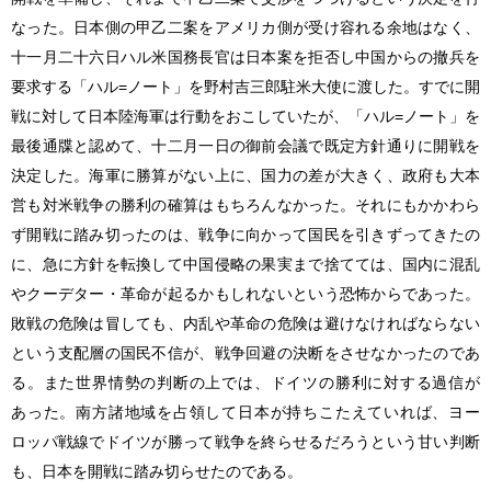
なった。日本側の甲乙二案をアメリカ側が受け容れる余地はなく、
十一月二十六日ハル米国務長官は日本案を拒否し中国からの撤兵を
要求する「ハル=ノート」を野村吉三郎駐米大使に渡した。すでに開
戦に対して日本陸海軍は行動をおこしていたが、「ハル=ノート」を
最後通牒と認めて、十二月一日の御前会議で既定方針通りに開戦を
決定した。海軍に勝算がない上に、国力の差が大きく、政府も大本
営も対米戦争の勝利の確算はもちろんなかった。それにもかかわら
ず開戦に踏み切ったのは、戦争に向かって国民を引きずってきたの
に、急に方針を転換して中国侵略の果実まで捨てては、国内に混乱
やクーデター・革命が起るかもしれないという恐怖からであった。
敗戦の危険は冒しても、内乱や革命の危険は避けなければならない
という支配層の国民不信が、戦争回避の決断をさせなかったのであ
る。また世界情勢の判断の上では、ドイツの勝利に対する過信が
あった。南方諸地域を占領して日本が持ちこたえていれば、ヨー
ロッパ戦線でドイツが勝って戦争を終らせるだろうという甘い判断
も、日本を開戦に踏み切らせたのである。