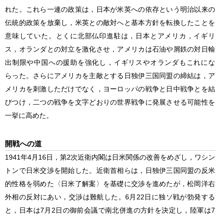
れた。これら一連の政策は，日本が米英への依存という明治以来の
伝統的政策を放棄し，米英との敵対へと基本方針を転換したことを
意味していた。とくに北部仏印進駐は，日本とアメリカ，イギリ
ス，オランダとの対立を激化させ，アメリカは石油や屑鉄の対日輸
出制限や中国への援助を強化し，イギリスやオランダもこれにな
らった。さらにアメリカを主敵とする日独伊三国同盟の締結は，ア
メリカを刺激しただけでなく，ヨーロッパの戦争と日中戦争とを結
びつけ，二つの戦争を文字どおりの世界戦争に発展させる可能性を
一挙に高めた。
開戦への道
1941年4月16日，第2次近衛内閣は日米関係の改善をめざし，ワシン
トンで日米交渉を開始した。近衛首相らは，日独伊三国同盟の反米
的性格を弱めた〈日米了解案〉を基礎に交渉を進めたが，松岡洋右
外相の反対にあい，交渉は難航した。6月22日に独ソ戦が勃発する
と，日本は7月2日の御前会議で南北併進の方針を決定し，陸軍は7