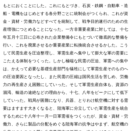
もとにおくことにした。これにもとづき、石炭・鉄鋼・自動車・造
船・電機をはじめとする各分野ごとに統制会がつくられ、これが資
金・資材・労働力などすべてを統制して、戦争目的遂行のための生
産増強につとめることになった。一方非重要産業に対しては、十七
年五月十三日に公布された企業整備令にもとづいて徹底的な整備を
行い、これを廃業させるか重要産業に転換統合させるかした。こう
して民需生産を圧迫整理し、軍需生産へ集中して膨大な軍の需要に
こたえる体制をつくった。しかし極端な民需の圧迫、軍需への集中
は、かえって必要な基礎生産部門を犠牲にして軍需生産そのものへ
の圧迫要因となったし、また民需の圧縮は国民生活を苦しめ、労働
力の再生産さえ困難にしていった。そして軍需生産自体も、資源の
涸渇、輸送の途絶などの理由から、十七、八年をピークにして低下
していった。戦局が困難になり、兵器、とりわけ航空機に対する需
要はますます大きくなると、陸海軍に分立していた軍需生産を統合
するために十八年十一月一日軍需省をつくったが、資金・資材・労
働力、さらに製品の分配をめぐる陸海軍の抗争はやまず、航空機の