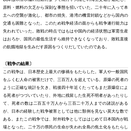
原料・燃料の欠乏から深刻な事態を招いていた。二十年に入って本
土への空襲が激化し、都市の焼失、港湾の機雷封鎖などから国内の
交通も困難となった。このため戦争経済の面からも戦争遂行能力は
失われていった。敗戦の時点ではもはや国内の経済状態は軍需生産
はおろか、国民の最低生活すら維持できなくなっており、敗戦直後
の飢餓地獄を生みだす原因をつくりだしていたのである。
〔戦争の結果〕
この戦争は、日本歴史上最大の惨禍をもたらした。軍人や一般国民
をふくむ人命の被害だけで、三百万人を超えている。原爆の死者の
ように正確な統計を欠き、戦後四十年近くたってもまだ原爆症によ
る死者がつづいていたり、外地に残留した生死不明者があったりし
て、死者の数は二百五十万人から三百二十万人までの諸説がある
が、日本の経験した戦争被害としては他に類例を見ない莫大な数で
ある。またこの戦争では、対外戦争としてははじめて日本国内が戦
場となった。二十万の県民の生命が失われ全島の焦土化をもたらし