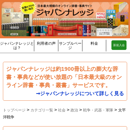
ジャパンナレッジと
利用者の声
サンプルペー
料金
新規入会
は？
ジ
ジャパンナレッジは約1900冊以上の膨大な辞
書・事典などが使い放題の「日本最大級のオン
ライン辞書・事典・叢書」サービスです。
➞ジャパンナレッジについて詳しく見る
>
>
>
>
>
トップページ
カテゴリ一覧
社会
政治
戦争・武器・軍隊
太平
洋戦争