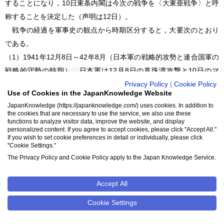
することになり，10日東条内閣は今次の戦争を〈大東亜戦争〉と呼
称することを決定した（声明は12日）。
戦争の経過を軍事史の観点から時期区分すると，大要次のとおり
である。
（1）1941年12月8日～42年8月（日本軍の戦略的攻勢と連合国軍の
戦略的守勢の時期） 日本軍は12月8日の真珠湾攻撃と10日のマ
レー沖海戦によって米英の戦艦群に大打撃をあたえ，東南アジアの
Privacy Policy
|
Cookie Policy
Use of Cookies in the JapanKnowledge Website
各地を急襲して太平洋の制海権と制空権を掌握した。そして42年1
JapanKnowledge (https://japanknowledge.com/) uses cookies. In addition to
月2日マニラ，2月15日シンガポール，3月8日ラングーンを占領し，
the cookies that are necessary to use the service, we also use these
functions to analyze visitor data, improve the website, and display
3月9日ジャワ島のオランダ軍を降伏させるなど，日本軍は開戦後約
personalized content. If you agree to accept cookies, please click "Accept All."
半年のあいだに東はギルバート諸島とソロモン諸島から西はビルマ
If you wish to set cookie preferences in detail or individually, please click
"Cookie Settings."
（現，ミャンマー）にいたる広大な地域を占領した。一方，連合艦
The Privacy Policy and Cookie Policy apply to the Japan Knowledge Service.
隊は5月7～8日の珊瑚海海戦では優勢勝ちを収めたが，6月5日の
ミッドウェー海戦で4隻の主力空母を撃沈され，太平洋正面の制海権
Accept All
と制空権を失った。
Cookie Settings
（2）1942年8月～43年2月（連合国軍の反撃と日本軍の戦略的持久
の時期） 8月7日連合国軍がガダルカナル島へ上陸し，以後約半年