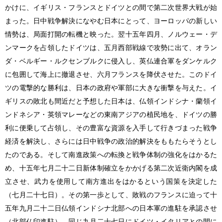
かけに、イギリス・フランスとドイツとの間で第二次世界大戦が始
まった。日中戦争解決になやむ日本にとって、ヨーロッパの新しい
情勢は、局面打開の転機と映った。翌十五年四月、ノルウェー・デ
ンマークを占領したドイツは、五月西部戦線で攻勢に出て、オラン
ダ・ベルギー・ルクセンブルクに侵入し、英仏連合軍をダンケルク
に包囲して海上に撤退させ、六月フランスを降伏させた。このドイ
ツの電撃的な勝利は、日本の政府や軍部に大きな衝撃を与えた。イ
ギリスの敗北も間近だと予想した日本は、仏領インドシナ・蘭領イ
ンドネシア・英領マレーなどの東南アジアの植民地を、ドイツの勝
利に便乗して占領し、その豊富な資源を入手して行きづまった戦争
経済を解決し、さらには日中戦争の政治的解決をももたらそうとし
たのである。そして南進政策への転換と戦争体制の強化をはかるた
め、十五年七月二十二日新体制確立をかかげる第二次近衛内閣を成
立させ、武力を使用して南方進出をはかるという国策を決定した
（七月二十七日）。その第一歩として、敗戦のフランスに迫って十
五年九月二十二日仏領インドシナ北部への日本軍の進駐を承認させ
（北部仏印進駐）、同じ九月二十七日にドイツ・イタリアとの間に