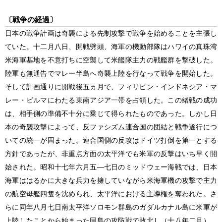
〔戦争の経過〕
日本の戦争計画は奇襲による先制攻撃で戦争を始めることを主張し
ていた。十二月八日、開戦劈頭、海軍の機動部隊はハワイの真珠湾
米海軍基地を不意打ちに空襲して米艦隊主力の戦艦群を撃破した。
陸軍も無通告でマレー半島へ奇襲上陸を行なって戦争を開始した。
そして計画通りに開戦後五ヵ月で、フィリピン・インドネシア・マ
レー・ビルマにわたる東南アジア一帯を占領した。この緒戦の成功
は、相手側の準備不十分に乗じて得られたものであった。しかし日
本の奇襲攻撃によって、反ファシズム連合国の団結と戦争遂行につ
いての統一が固まった。連合国側の反攻はドイツ打倒を第一とする
方針であったが、非重点方面の太平洋でも米軍の反撃はいち早く開
始された。昭和十七年六月五―七日のミッドウェー海戦では、日本
海軍ははるかに大きな兵力を擁していながら米海軍機の攻撃で主力
の航空母艦四隻を沈められ、太平洋における主導権を奪われた。さ
らに同年八月七日南太平洋ソロモン群島のガダルカナル島に米軍が
上陸したことから始まった同島の攻防戦で敗北し（十八年二月）、