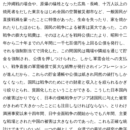
た沖縄戦の場合や、原爆の犠牲となった広島・長崎、十万人以上の
焼死者をだした東京をはじめ全国の空襲被災都市など、一般国民が
直接戦禍を蒙ったことに特徴があった。生命を失ったり、家を焼か
れたりしたほかにも、国民の戦争による被害は莫大であった。この
戦争の膨大な戦費は、そのほとんどを戦時公債にたより、昭和十二
年から二十年までの八年間に一千七百億円を上回る公債を発行し、
それを強制割当てで消化した。この間国民は職場や隣組を通じて貯
金を強制され、公債を押しつけられた。しかし軍需会社への支払
い、戦争直後の軍需補償で莫大な紙幣が発行されインフレーション
が進んだから、これらの貯金通帳や公債は紙きれ同然の値打ちしか
なくなった。国民は戦争のためにその財産と収入とを絞られるかぎ
り絞りとられ、貧困化したということができる。こうした日本国内
の被害ばかりでなく、日本の侵略戦争がアジア諸国民に与えた被害
がきわめて大きかったことにも注目しなければならない。とりわけ
満洲事変以来十四年間、日中全面戦争の開始からでも八年間、主要
な戦場とされた中国の被害は大きなものであった。これも正確な統
計はできていないが、一つの例として、台湾での最近の研究の数字