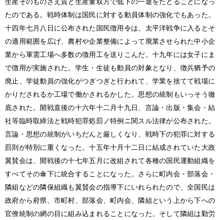
生産そのものさえ質と生産量双方で低下の一途をたどることになっ
たのである。戦時体制は国民に対する動員体制の強化でもあった。
十四年七月八日に公布された国民徴用令は、
太平洋戦争
に入るとそ
の適用範囲を広げ、農村や企業整備によって廃業させられた中小企
業から軍需工場へ多数の徴用工を送りこんだ。十九年には女子にま
で徴用が実施された。学生・生徒も動員の対象となり、徴兵猶予の
廃止、学徒動員の強化がつぎつぎと行われて、学業を捨てて戦場に
かりだされるか工場で働かされるかした。思想の統制もいっそう徹
底された。開戦直後の十六年十二月十九日、言論・出版・集会・結
社等臨時取締法と戦時犯罪処罰ノ特例ニ関スル法律が公布された。
言論・思想の統制がいちだんと厳しくなり、戦時下の犯罪に対する
罰則が特別に重くなった。十五年十月十二日に結成されていた大政
翼賛会は、開戦後の十七年五月に改組されて各種の国民運動組織を
すべてその傘下に統合することになった。さらに町内会・部落会・
隣組などの隣保組織も翼賛会の指導下にいれられたので、全国民は
政府から府県、市町村、部落会、町内会、隣組という上から下への
官僚統制の網の目に組み込まれることになった。そして隣組は勤労