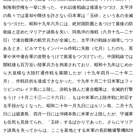
制海制空権を一挙に失った。それ以後戦線は後退をつづけ、太平洋
の島々では退却や降伏を許さない日本軍は「玉砕」という名の全滅
をつづけた。昭和十九年六月には、絶対国防圏と名づけて最後の防
衛線と定めたマリアナ諸島を失い、同島沖の海戦（六月十九―二十
日）で連合艦隊の航空兵力が全滅した。太平洋の戦線が崩壊しつつ
あるとき、ビルマでもインパール作戦に失敗（七月）したのち、英
軍や米中連合軍の攻勢をうけて敗退をつづけていた。中国戦線では
開戦後も百万近い陸軍兵力を拘束されており、昭和十九年はじめか
ら大規模な大陸打通作戦を展開したが（十九年四月―二十年二
月）、作戦目的を達成できなかった。十九年十月二十日米軍はフィ
リピンのレイテ島に上陸し、決戦を挑んだ連合艦隊は、全滅的打撃
をうけ（十月二十三―二十六日）、もはや米軍の上陸作戦に対応す
る手段がなくなった。昭和二十年一月九日にはルソン島、二月十九
日には硫黄島、四月一日には沖縄本島に米軍が上陸したが、守備軍
も住民も見捨てられ、「玉砕」するばかりであった。さらにマリア
ナ諸島を失ってからは、ここを基地とする米軍の長距離爆撃機B29