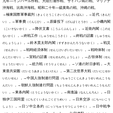
九年―インパール作戦、大陸打通作戦、サイパン島の戦、マリアナ
沖海戦、比島沖海戦。昭和二十年―硫黄島の戦、沖縄の戦。
→極東国際軍事裁判
，→近代
（きょくとうこくさいぐんじさいばん）
（きんだ
，→軍事費
，→原爆投下
，→小磯内閣
い）
（ぐんじひ）
（げんばくとうか）
，→降伏文書
，→近衛内閣
（こいそないかく）
（こうふくぶんしょ）
（このえ
，→終戦工作
，→終戦の詔書
ないかく）
（しゅうせんこうさく）
（しゅうせん
，→鈴木貫太郎内閣
，→戦災
のしょうしょ）
（すずきかんたろうないかく）
，→戦時経済体制
，→戦時体制
（せんさい）
（せんじけいざいたいせい）
（せ
，→宣戦の詔書
，→占領体制
んじたいせい）
（せんせんのしょうしょ）
（せん
，→総力戦
，→ソ連の対日参戦，→大
りょうたいせい）
（そうりょくせん）
東亜共栄圏
，→第二次世界大戦
（だいとうあきょうえいけん）
（だいにじせか
，→中国人強制連行問題
いたいせん）
（ちゅうごくじんきょうせいれんこうも
，→朝鮮人強制連行問題
んだい）
（ちょうせんじんきょうせいれんこうもんだ
，→東条内閣
，→南進論
，→日
い）
（とうじょうないかく）
（なんしんろん）
独伊三国同盟
，→日米交渉
（にちどくいさんごくどうめい）
（にちべいこう
，→日ソ中立条約
，→日中戦争
しょう）
（にっソちゅうりつじょうやく）