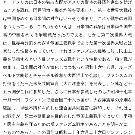
と、アメリカは日本の独占支配がアメリカ資本の経済的進出を妨げ
ることを恐れ、門戸開放・機会均等を要求した。第一次世界大戦後
は中国をめぐる日米間の対立はいっそう深まり、これが戦争の遠因
をつくっている。この点からいえば、日米間の戦争は日米両帝国主
義の中国をめぐる争覇戦だったのである。しかし第二次世界大戦
は、世界再分割をめざす帝国主義戦争であった第一次世界大戦とは
異なった性格をもっていた。それはファシズムの侵略に対し民主主
義を防衛するという反ファシズム戦争という性格である。独ソ戦が
始まり、日米間の対立が激化しつつあった昭和十六年八月、ルーズ
ベルト大統領とチャーチル首相が大西洋上で会談し、ファシズムの
打倒をうたった米英共同宣言（大西洋憲章）を発表し、ソ連など十
五ヵ国がこれに参加した。さらに日本が参戦したのちの昭和十七年
一月一日、ワシントンで連合国二十六ヵ国が、大西洋憲章の原則を
確認し、単独不講和を約した連合国共同宣言に調印した。それはこ
の戦争が、領土や賠償金を目的とした帝国主義戦争ではなく、平和
と民主主義を守るための反ファシズム戦争であることを明らかにし
たものであった。この原則は昭和二十年六月二十六日サンフランシ