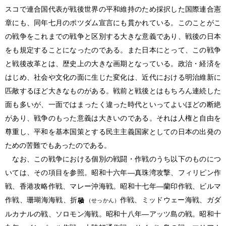
スコで連合国代表が戦後世界の平和維持のため採択した国際連合憲
章にも、同年七月のポツダム宣言にも貫かれている。このことがこ
の戦争をこれまでの戦争と区別する大きな意義であり、戦後の日本
をも規定することになったのである。また日本にとって、この戦争
と戦後改革とは、歴史上の大きな画期となっている。政治・経済を
はじめ、社会や文化の面に生じた変化は、近代における明治維新に
匹敵するほど大きなものがある。戦前と戦後とはもちろん連続した
面も多いが、一面ではまったく違った時代といってよいほどの断絶
があり、戦争のもった意義は大きいのである。それは人権と自由を
尊重し、平和を基本国策とする民主主義国家としての日本の出発の
ための苦難でもあったのである。
なお、この戦争における個別の戦闘・作戦のうち以下のものにつ
いては、その項目を参照。昭和十六年―真珠湾攻撃、フィリピン作
戦、香港攻略作戦、マレー沖海戦。昭和十七年―蘭印作戦、ビルマ
作戦、珊瑚海海戦、折
作戦、ミッドウェー海戦、ガダ
（せっかん）
ルカナルの戦、ソロモン海戦。昭和十八年―アッツ島の戦。昭和十