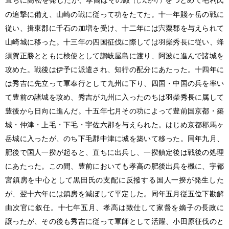
（しんがり）
の追撃に備え、山崎の戦に従って功をたてた。十一年賤ヶ岳の戦に
従い、揖東郡に千石の加増を受け、十二年には宍粟郡を与えられて
山崎城に移った。十三年の四国征伐に際しては羽柴秀長に従い、蜂
須賀正勝とともに検使として讃岐屋島に渡り、阿波に進んで諸城を
攻めた。戦後は伊予に派遣され、知行の配分にあたった。十四年に
は秀吉に先立って軍奉行として九州に下り、四国・中国の兵を率い
て豊前の諸城を攻め、秀吉が九州に入ったのちは羽柴秀長に属して
豊後から日向に進んだ。十五年七月その功によって豊前国京都・築
城・仲津・上毛・下毛・宇佐六郡を与えられた。はじめ京都郡馬ヶ
岳城に入ったが、のち下毛郡中津に城を築いて移った。同年九月、
肥後で国人一揆が起ると、直ちに出兵し、一揆鎮定後は戦後の処理
にあたった。この間、豊前においても孝高の肥後出兵を機に、宇都
宮鎮房を中心として黒田氏の支配に反撥する国人一揆が発生した
が、翌十六年には鎮房を滅ぼして平定した。同年五月従五位下勘解
由次官に叙任。十七年五月、孝高は致仕して家督を嫡子の長政に
譲ったが、その後も秀吉に従って軍師として活躍、小田原征伐のと