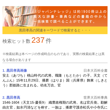
黒田孝高の関連キーワードで検索すると・・・
237
件
検索ヒット数
※検索結果は本ページの作成時点のものであり、実際の検索結果とは異
なる場合があります
1. 黒田孝高
画像
日本大百科全書
安土（あづち）桃山時代の武将。職隆（もとたか）の子。天文（て
んぶん）15年11月29日、播磨（はりま）国（兵庫県）飾東（しきと
う）郡姫路に生まれる。幼名万吉。官
2. 黒田孝高
世界大百科事典
1546-1604（天文15-慶長9） 織豊政権期の武将。名は官兵衛。勘解
由次官，如水円清などを称す。一族は，播磨守護赤松氏や小寺氏に