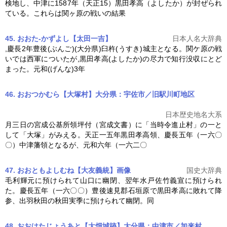
検地し、中津に1587年（天正15）
黒田孝高
（よしたか）が封ぜられ
ている。これらは関ヶ原の戦いの結果
45. おおた-かずよし【太田一吉】
日本人名大辞典
,慶長2年豊後(ぶんご)(大分県)臼杵(うすき)城主となる。関ケ原の戦
いでは西軍についたが,
黒田孝高
(よしたか)の尽力で知行没収にとど
まった。元和(げんな)3年
46. おおつかむら【大塚村】大分県：宇佐市／旧駅川町地区
日本歴史地名大系
月三日の宮成公基所領坪付（宮成文書）に「当時令進止村」の一と
して「大塚」がみえる。天正一五年
黒田孝高
領、慶長五年（一六〇
〇）中津藩領となるが、元和六年（一六二〇
47. おおともよしむね【大友義統】
画像
国史大辞典
毛利輝元に預けられて山口に幽閉、翌年水戸佐竹義宣に預けられ
た。慶長五年（一六〇〇）豊後速見郡石垣原で
黒田孝高
に敗れて降
参、出羽秋田の秋田実季に預けられて幽閉。同
48. おおはたじょうあと【大畑城跡】大分県：中津市／加来村