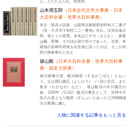
人」とたたえられ、世界的
山本周五郎
（日本近代文学大事典・日本
大百科全書・世界大百科事典）
本文：既存小説家。山梨県北都留郡初狩村八二番戸
（現・大月市下初狩二二一番地）生れ。父清水逸太
郎、母とくの長男。本名は三十六（さとむ）。家業
は繭、馬喰、そのほか諸小売りであった。生前、本
籍地の韮崎市若尾を出生地と語ったのは、そこが武
田の御倉奉行と伝え
築山殿
（日本大百科全書・世界大百科事
典・国史大辞典）
徳川家康の室。駿河御前（するがごぜん）ともい
う。父は関口義広（よしひろ）（一説に氏広、また
親永（ちかなが）など）、母は駿河の今川義元の
妹。1556年（弘治2）義元の養女として、当時今川
氏の人質となり駿府（すんぷ）にあった三河岡崎城
主の家康に嫁し
人物に関連する記事をもっと見る