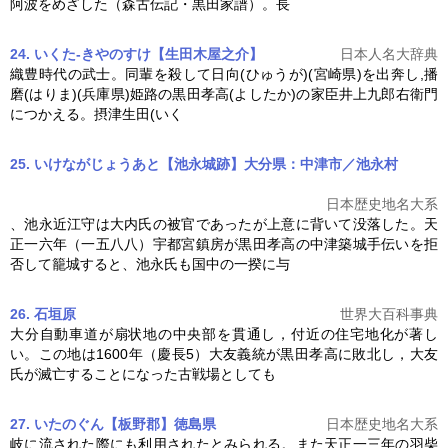
阿波をめざした（森古伝記・黒田家譜）。長
24. いくた-きやのすけ【生田木屋之介】
日本人名大辞典
織豊時代の武士。同輩を殺して日向(ひゅうが)(宮崎県)を出奔し,播
磨(はりま)(兵庫県)姫路の
黒田孝高
(よしたか)の家臣井上九郎右衛門
につかえる。摂津生田(いく
25. いけながじょうあと【池永城跡】大分県：中津市／池永村
日本歴史地名大系
、池永近江守は大内氏の被官であったが上意に背いて没落した。天
正一六年（一五八八）宇都宮鎮房が
黒田孝高
の中津築城手伝いを拒
否して籠城すると、池永氏も国中の一揆に与
26. 石垣原
世界大百科事典
大分自動車道が扇状地の中央部を貫通し，付近の住宅地化が著し
い。この地は1600年（慶長5）大友義統が
黒田孝高
に敗北し，大友
氏が滅亡することになった古戦場としても
27. いたのぐん【板野郡】徳島県
日本歴史地名大系
岐に流された際にも利用されたとみられる。また天正一三年の羽柴