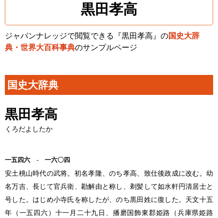
黒田孝高
ジャパンナレッジで閲覧できる『黒田孝高』の
国史大辞
典・世界大百科事典
のサンプルページ
国史大辞典
黒田孝高
くろだよしたか
一五四六
-
一六〇四
安土桃山時代の武将。初名孝隆、のち孝高、致仕後政成に改む。幼
名万吉、長じて官兵衛、勘解由と称し、剃髪して如水軒円清居士と
号した。はじめ小寺氏を称したが、のち黒田姓に復した。天文十五
年（一五四六）十一月二十九日、播磨国飾東郡姫路（兵庫県姫路