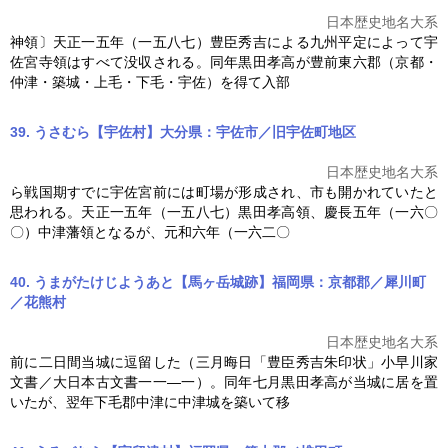
日本歴史地名大系
神領〕天正一五年（一五八七）豊臣秀吉による九州平定によって宇
佐宮寺領はすべて没収される。同年
黒田孝高
が豊前東六郡（京都・
仲津・築城・上毛・下毛・宇佐）を得て入部
39. うさむら【宇佐村】大分県：宇佐市／旧宇佐町地区
日本歴史地名大系
ら戦国期すでに宇佐宮前には町場が形成され、市も開かれていたと
思われる。天正一五年（一五八七）
黒田孝高
領、慶長五年（一六〇
〇）中津藩領となるが、元和六年（一六二〇
40. うまがたけじようあと【馬ヶ岳城跡】福岡県：京都郡／犀川町
／花熊村
日本歴史地名大系
前に二日間当城に逗留した（三月晦日「豊臣秀吉朱印状」小早川家
文書／大日本古文書一一―一）。同年七月
黒田孝高
が当城に居を置
いたが、翌年下毛郡中津に中津城を築いて移