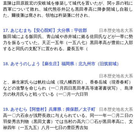
直陳は田原親宏の安岐城を修築して城代を置いたが、関ヶ原の戦に
西軍について敗れ、城代熊谷外記も
黒田孝高
に降参開城し自殺し
た。爾後藩は廃され、領地は杵築藩に付され、
17. あじむまち【安心院町】大分県：宇佐郡
日本歴史地名大系
飯田城による飯田氏、青山城や赤井城に拠る佐田氏などが一帯に勢
力を振るっていた。天正一五年（一五八七）
黒田孝高
が豊前に入部
すると同氏の支配下に置かれる。慶長五年（
18. あそうのしよう【麻生庄】福岡県：北九州市（旧筑前域）
日本歴史地名大系
と、麻生家氏らは帆柱山城（現八幡西区）、香春岳城（現香春町）
などの攻撃を命じられ（一〇月四日
黒田孝高
等連署書状写）、島津
方の秋月氏らと戦っている（一〇月一六日羽
19. あそむら【阿曾村】兵庫県：揖保郡／太子町
日本歴史地名大系
高一〇六石余が浅野長政に与えられている。同一一年一〇月二日の
羽柴秀吉判物（黒田文書）では当村の高六〇〇石が
黒田孝高
に、文
禄四年（一五九五）八月一七日の豊臣秀吉知