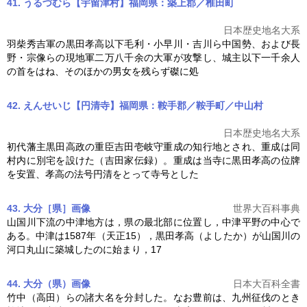
41. うるづむら【宇留津村】福岡県：築上郡／椎田町
日本歴史地名大系
羽柴秀吉軍の
黒田孝高
以下毛利・小早川・吉川ら中国勢、および長
野・宗像らの現地軍二万八千余の大軍が攻撃し、城主以下一千余人
の首をはね、そのほかの男女を残らず磔に処
42. えんせいじ【円清寺】福岡県：鞍手郡／鞍手町／中山村
日本歴史地名大系
初代藩主黒田高政の重臣吉田壱岐守重成の知行地とされ、重成は同
村内に別宅を設けた（吉田家伝録）。重成は当寺に
黒田孝高
の位牌
を安置、孝高の法号円清をとって寺号とした
43. 大分［県］
画像
世界大百科事典
山国川下流の中津地方は，県の最北部に位置し，中津平野の中心で
ある。中津は1587年（天正15），
黒田孝高
（よしたか）が山国川の
河口丸山に築城したのに始まり，17
44. 大分（県）
画像
日本大百科全書
竹中（高田）らの諸大名を分封した。なお豊前は、九州征伐のとき