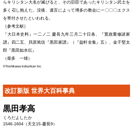
らキリシタン大名が滅びると、その旧臣であったキリシタン武士を
多く召し抱えた。没後、遺言によって博多の教会に一〇〇〇エクス
を寄付させたといわれる。
［参考文献］
『大日本史料』一二ノ二 慶長九年三月二十日条、『寛政重修諸家
譜』四二五、貝原篤信『黒田家譜』（『益軒全集』五）、金子堅太
郎『黒田如水伝』
（柴多 一雄）
©Yoshikawa kobunkan Inc.
改訂新版 世界大百科事典
黒田孝高
くろだよしたか
1546-1604（天文15-慶長9）