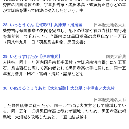
秀吉の四国進攻の際、宇喜多秀家・
黒田孝高
・蜂須賀正勝などの軍
が大坂峠を通って阿波に侵入したという。中
28. いっとうぐん【揖東郡】兵庫県：播磨国
日本歴史地名大系
柴秀吉は領国播磨の支配を完成し、配下の諸将や有力寺社に知行地
を相前後して宛行った。当郡内には
黒田孝高
の岩見庄など一万石
（同八年九月一日「羽柴秀吉判物」黒田文書）
29. いとうすけたか【伊東祐兵】
国史大辞典
人扶持、同十一年河内国丹南郡半田村（大阪府南河内郡）にて五百
石、秀吉西征に際して案内者として
黒田孝高
の手に属した。同十五
年五月曾井・臼杵・宮崎・清武・諸県などを
30. いぬまるじょうあと【犬丸城跡】大分県：中津市／犬丸村
日本歴史地名大系
した野仲鎮兼に従ったが、同一〇年には大友方として籠城してい
る。同一五年一〇月
黒田孝高
に従わず籠城したため、
黒田孝高
は福
島城・大畑城を攻略したあと、「直に結城越中