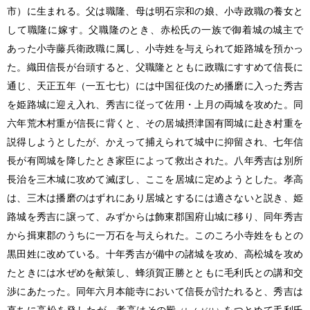
市）に生まれる。父は職隆、母は明石宗和の娘、小寺政職の養女と
して職隆に嫁す。父職隆のとき、赤松氏の一族で御着城の城主で
あった小寺藤兵衛政職に属し、小寺姓を与えられて姫路城を預かっ
た。織田信長が台頭すると、父職隆とともに政職にすすめて信長に
通じ、天正五年（一五七七）には中国征伐のため播磨に入った秀吉
を姫路城に迎え入れ、秀吉に従って佐用・上月の両城を攻めた。同
六年荒木村重が信長に背くと、その居城摂津国有岡城に赴き村重を
説得しようとしたが、かえって捕えられて城中に抑留され、七年信
長が有岡城を降したとき家臣によって救出された。八年秀吉は別所
長治を三木城に攻めて滅ぼし、ここを居城に定めようとした。孝高
は、三木は播磨のはずれにあり居城とするには適さないと説き、姫
路城を秀吉に譲って、みずからは飾東郡国府山城に移り、同年秀吉
から揖東郡のうちに一万石を与えられた。このころ小寺姓をもとの
黒田姓に改めている。十年秀吉が備中の諸城を攻め、高松城を攻め
たときには水ぜめを献策し、蜂須賀正勝とともに毛利氏との講和交
渉にあたった。同年六月本能寺において信長が討たれると、秀吉は
直ちに高松を発したが、孝高はその殿
をつとめて毛利氏