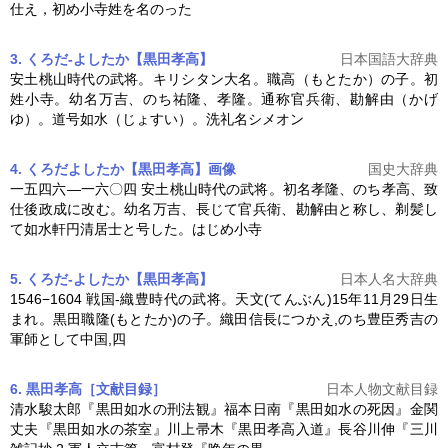
仕え，初め小寺姓を名のった
3. くろだ‐よしたか【黒田孝高】
日本国語大辞典
安土桃山時代の武将。キリシタン大名。職高（もとたか）の子。初
姓小寺。幼名万吉、のち祐隆、孝隆。通称官兵衛、勘解由（かげ
ゆ）。道号如水（じょすい）。洗礼名シメオン
4. くろだよしたか【黒田孝高】
画像
国史大辞典
一五四六―一六〇四 安土桃山時代の武将。初名孝隆、のち孝高、致
仕後政成に改む。幼名万吉、長じて官兵衛、勘解由と称し、剃髪し
て如水軒円清居士と号した。はじめ小寺
5. くろだ-よしたか【黒田孝高】
日本人名大辞典
1546−1604 戦国-織豊時代の武将。天文(てんぶん)15年11月29日生
まれ。黒田職隆(もとたか)の子。織田信長につかえ,のち豊臣秀吉の
軍師として中国,四
6. 黒田孝高［文献目録］
日本人物文献目録
清水駿太郎『黒田如水の刑法観』福本日南『黒田如水の死因』金関
丈夫『黒田如水の茶室』川上帚木『
黒田孝高
入道』長谷川伸『三川