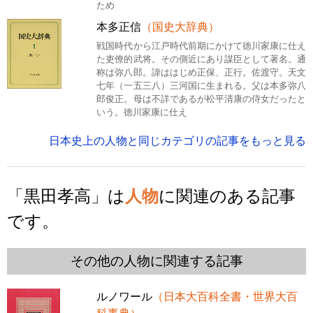
ため
本多正信
（国史大辞典）
戦国時代から江戸時代前期にかけて徳川家康に仕え
た吏僚的武将。その側近にあり謀臣として著名。通
称は弥八郎。諱ははじめ正保、正行。佐渡守。天文
七年（一五三八）三河国に生まれる。父は本多弥八
郎俊正。母は不詳であるが松平清康の侍女だったと
いう。徳川家康に仕え
日本史上の人物と同じカテゴリの記事をもっと見る
「黒田孝高」は
人物
に関連のある記事
です。
その他の人物に関連する記事
ルノワール
（日本大百科全書・世界大百