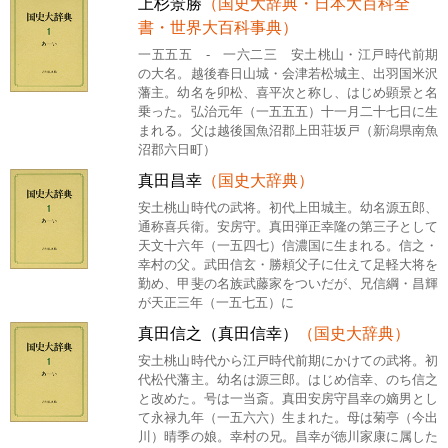
上杉景勝
（国史大辞典・日本大百科全
書・世界大百科事典）
一五五五 - 一六二三 安土桃山・江戸時代前期
の大名。越後春日山城・会津若松城主、出羽国米沢
藩主。幼名を卯松、喜平次と称し、はじめ顕景と名
乗った。弘治元年（一五五五）十一月二十七日に生
まれる。父は越後国魚沼郡上田荘坂戸（新潟県南魚
沼郡六日町）
真田昌幸
（国史大辞典）
安土桃山時代の武将。初代上田城主。幼名源五郎、
通称喜兵衛。安房守。真田弾正幸隆の第三子として
天文十六年（一五四七）信濃国に生まれる。信之・
幸村の父。武田信玄・勝頼父子に仕えて足軽大将を
勤め、甲斐の名族武藤家をついだが、兄信綱・昌輝
が天正三年（一五七五）に
真田信之（真田信幸）
（国史大辞典）
安土桃山時代から江戸時代前期にかけての武将。初
代松代藩主。幼名は源三郎。はじめ信幸、のち信之
と改めた。号は一当斎。真田安房守昌幸の嫡男とし
て永禄九年（一五六六）生まれた。母は菊亭（今出
川）晴季の娘。幸村の兄。昌幸が徳川家康に属した