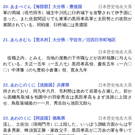
20. あまべぐん【海部郡】大分県：豊後国
日本歴史地名大系
軍の岡城（現竹田市）城主中川氏に臼杵城下を攻撃されて伊予国に
去った。また佐賀関辺りでも東軍の
黒田孝高
軍と太田勢との攻防が
展開されている。同戦後、臼杵城には美濃国
21. あらきむら【荒木村】大分県：宇佐市／旧四日市町地区
日本歴史地名大系
役職之内」とみえ、当地の屋敷の下作職などが吉村哉勝に与えら
れている。天正一五年（一五八七）
黒田孝高
領、慶長五年（一六〇
〇）中津藩（のち豊前小倉藩）領、寛永九年
22. あわじのくに【淡路国】兵庫県
日本歴史地名大系
持されており、同九年六月、毛利勢は改めて岩屋を占拠した。折か
ら因幡鳥取城を包囲中の羽柴秀吉は
黒田孝高
をまず淡路に上陸さ
せ、鳥取落城後の一一月、秀吉自ら池田元助ら
23. あわのくに【阿波国】徳島県
日本歴史地名大系
流し、土佐泊（現鳴門市）に上陸した。いっぽう讃岐方面からは宇
喜多秀家、蜂須賀正勝・家政父子、
黒田孝高
が二万余の軍を率いて