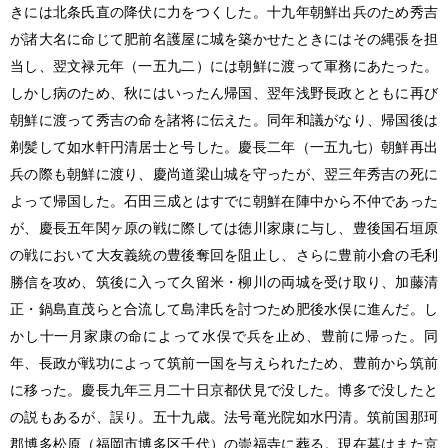
きには北条氏直の降伏に力をつくした。十九年朝鮮出兵のため秀吉
が諸大名に命じて肥前名護屋に城を築かせたときにはその縄張を担
当し、翌文禄元年（一五九二）には朝鮮に渡って軍務にあたった。
しかし病のため、秋にはいったん帰国、翌年浅野長政とともに再び
朝鮮に渡って秀吉の命を諸将に伝えた。同年和議がなり、帰国後は
剃髪して如水軒円清居士と号した。慶長二年（一五九七）朝鮮再出
兵の際も朝鮮に渡り、慶尚道梁山城を守ったが、翌三年秀吉の死に
よって帰国した。石田三成とはすでに朝鮮在陣中から不仲であった
が、慶長五年関ヶ原の戦に際しては徳川家康に与し、豊後国石垣原
の戦において大友義統の豊後奪回を阻止し、さらに豊前小倉の毛利
勝信を攻め、筑後に入って久留米・柳川の両城を受け取り、加藤清
正・鍋島直茂らと合流して島津氏を討つため肥後水俣に進んだ。し
かし十一月家康の命によって水俣で兵を止め、豊前に帰った。同
年、長政が戦功によって筑前一国を与えられたため、豊前から筑前
に移った。慶長九年三月二十日京都伏見で没した。博多で没したと
の説もあるが、誤り。五十九歳。法号竜光院如水円清。筑前国那珂
郡博多松原（福岡市博多区千代）の崇福寺に葬る。現在墓はまた京