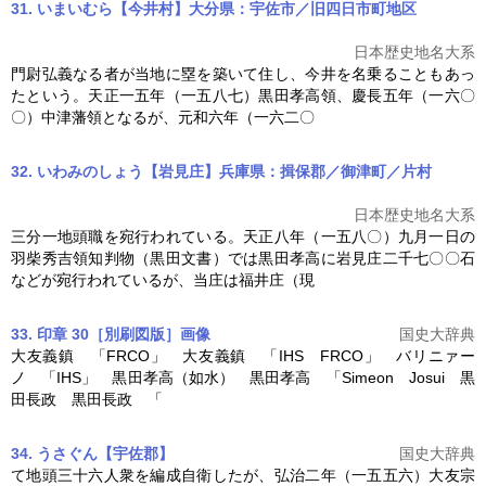
31. いまいむら【今井村】大分県：宇佐市／旧四日市町地区
日本歴史地名大系
門尉弘義なる者が当地に塁を築いて住し、今井を名乗ることもあっ
たという。天正一五年（一五八七）
黒田孝高
領、慶長五年（一六〇
〇）中津藩領となるが、元和六年（一六二〇
32. いわみのしょう【岩見庄】兵庫県：揖保郡／御津町／片村
日本歴史地名大系
三分一地頭職を宛行われている。天正八年（一五八〇）九月一日の
羽柴秀吉領知判物（黒田文書）では
黒田孝高
に岩見庄二千七〇〇石
などが宛行われているが、当庄は福井庄（現
33. 印章 30［別刷図版］
画像
国史大辞典
大友義鎮 「FRCO」 大友義鎮 「IHS FRCO」 バリニァー
ノ 「IHS」
黒田孝高
（如水）
黒田孝高
「Simeon Josui 黒
田長政 黒田長政 「
34. うさぐん【宇佐郡】
国史大辞典
て地頭三十六人衆を編成自衛したが、弘治二年（一五五六）大友宗