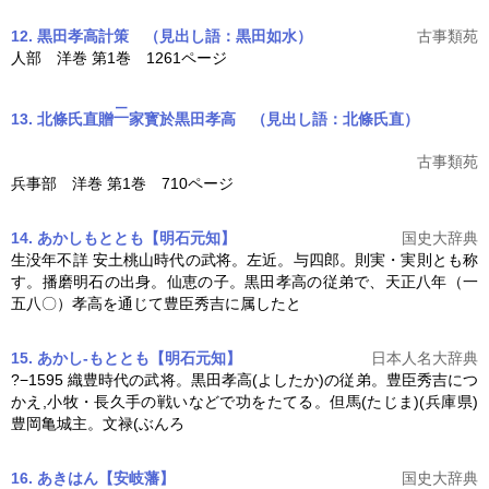
12. 黒田孝高計策
（見出し語：黒田如水）
古事類苑
人部 洋巻 第1巻 1261ページ
二
13. 北條氏直贈
家寳於黒田孝高
（見出し語：北條氏直）
古事類苑
兵事部 洋巻 第1巻 710ページ
14. あかしもととも【明石元知】
国史大辞典
生没年不詳 安土桃山時代の武将。左近。与四郎。則実・実則とも称
す。播磨明石の出身。仙恵の子。
黒田孝高
の従弟で、天正八年（一
五八〇）孝高を通じて豊臣秀吉に属したと
15. あかし-もととも【明石元知】
日本人名大辞典
?−1595 織豊時代の武将。
黒田孝高
(よしたか)の従弟。豊臣秀吉につ
かえ,小牧・長久手の戦いなどで功をたてる。但馬(たじま)(兵庫県)
豊岡亀城主。文禄(ぶんろ
16. あきはん【安岐藩】
国史大辞典