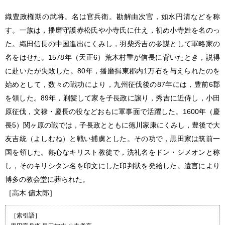
織豊政権期の武将。名は官兵衛。勘解由次官，如水円清などを称
す。一族は，播磨守護赤松氏や小寺氏に仕え，初め小寺姓を名のっ
た。織田信長の中国進出にくみし，羽柴秀吉の参謀として軍略家の
名をはせた。1578年（天正6）荒木村重が信長に背いたとき，説得
に赴いたが失敗した。80年，播磨揖東郡内1万石を与えられたのを
始めとして，数々の戦功により，九州征伐後の87年には，豊前6郡
を領した。89年，剃髪して家を子長政に譲り，秀吉に近侍し，小田
原征伐，文禄・慶長の役などおもに軍事面で活躍した。1600年（慶
長5）関ヶ原の戦では，子長政とともに徳川家康にくみし，豊後で大
友吉統（よしむね）と戦い捕虜とした。その功で，黒田家は筑前一
国を領した。熱心なキリスト教徒で，洗礼名をドン・シメオンと称
し，そのキリシタン名を印文にした印判状を発給した。遺言により
博多の教会堂に葬られた。
［高木 傭太郎］
［索引語］