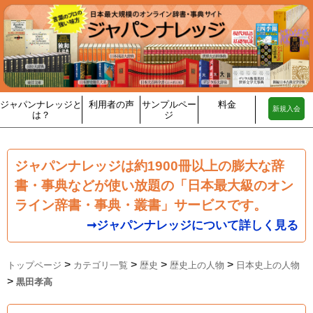
ジャパンナレッジと
利用者の声
サンプルペー
料金
新規入会
は？
ジ
ジャパンナレッジは約1900冊以上の膨大な辞
書・事典などが使い放題の「日本最大級のオン
ライン辞書・事典・叢書」サービスです。
➞ジャパンナレッジについて詳しく見る
>
>
>
>
トップページ
カテゴリ一覧
歴史
歴史上の人物
日本史上の人物
>
黒田孝高