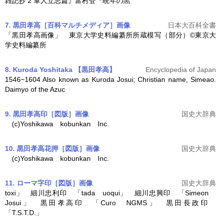
雑記抄 2 軍人立志篇』富村登『晩年の黒
7. 黒田孝高［百科マルチメディア］
画像
日本大百科全書
「
黒田孝高
画像」 東京大学史料編纂所所蔵模写（部分）©東京大
学史料編纂所
8. Kuroda Yoshitaka 【黒田孝高】
Encyclopedia of Japan
1546−1604 Also known as Kuroda Josui; Christian name, Simeao.
Daimyo of the Azuc
9. 黒田孝高印［図版］
画像
国史大辞典
(c)Yoshikawa kobunkan Inc.
10. 黒田孝高花押［図版］
画像
国史大辞典
(c)Yoshikawa kobunkan Inc.
11. ローマ字印［図版］
画像
国史大辞典
toxi」 細川忠利印 「tada uoqui」 細川忠興印 「Simeon
Josui」
黒田孝高
印 「Curo NGMS」 黒田長政印
「T.S.T.D.」