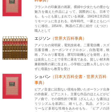
科事典）
フランスの印象派の画家。裸婦や少女たちの豊かな
魅力を備えた作品によって、国際的にも、日本で
も、もっとも親しまれている画家。1841年2月25日
リモージュに生まれる。幼年時代、一家とともにパ
リに移住。1854年、陶器の工房に絵付（えつけ）
職人として
エジソン
（世界大百科事典）
アメリカの発明家，電気技術者。二重電信機，スズ
箔蓄音機，カーボンマイクロホン，白熱電球，映
画，アルカリ蓄電池，謄写印刷機などを発明，また
は改良したことで非常に著名である。貧しい材木商
兼穀物商の家に生まれ，小学校には数ヵ月しかいか
ずに母親から教育を受け
ショパン
（日本大百科全書・世界大百科
事典）
ピアノ音楽に比類ない境地を開いたポーランド出身
の作曲家、ピアニスト。主要な作品のほとんどがピ
アノ曲で、その個性的で斬新（ざんしん）な書法は
リリシズムを基調に、雄々しさ、気品、メランコ
リーなど多彩な性格をあわせもち、「ピアノの詩