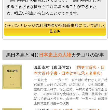
するさまざまな情報も同時に調べることができるた
め、幅広い視点から知ることができます。
ジャパンナレッジの利用料金や収録辞事典について詳しく
見る▶
黒田孝高と同じ
日本史上の人物
カテゴリの記事
真田幸村（真田信繁）
（国史大辞典・日
本大百科全書・日本架空伝承人名事典）
一五六七 - 一六一五 安土桃山時代から江戸時
代前期にかけての武将。幼名御弁丸、のち源次郎。
左衛門佐と称す。名は信繁。幸村の名で有名である
が、この称の確実な史料はない。高野山蟄居中に剃
髪して好白と号した。永禄十年（一五六七）信濃国
上田城主真田昌幸の次男