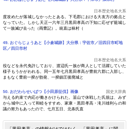
日本歴史地名大系
度攻めたが落城しなかったとある。下毛郡における大友方の拠点と
なっていた。しかし天正一六年三月
黒田孝高
の下知に応ぜず籠城し
て一族滅び去った（両豊記）。統直は秣村（
49. おぐらじょうあと【小倉城跡】大分県：宇佐市／旧四日市町地
区／四日市村
日本歴史地名大系
役などを永代免許しており、渡辺氏一族が商人として活躍していた
様子もうかがわれる。同一五年七月
黒田孝高
が豊前六郡に入部し、
まもなく豊前一揆が勃発、一揆鎮圧後廃城と
50. おだわらせいばつ【小田原征伐】
画像
国史大辞典
与える約束で内応が働きかけられた。韮山で休戦した氏規は、みず
から城中に入って和睦をすすめ、家康・
黒田孝高
・滝川雄利らの和
議の努力もあったので、七月五日、北条氏直
「黒田孝高」の情報だけではなく、「黒田孝高」に関