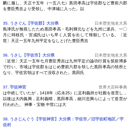
麟に服し、天正十五年（一五八七）
黒田孝高
は宇佐郡など豊前六郡
を豊臣秀吉より受領し、中津城に入った。以
35. うさぐん【宇佐郡】大分県
日本歴史地名大系
島津氏が無視したため
黒田孝高
・毛利輝元などを九州に派兵、一〇
月に時枝氏・宮成氏はいち早く人質を出して帰順している。〔近
世〕天正一五年九州平定をなしとげた豊臣秀吉
36. うさし【宇佐市】大分県
日本歴史地名大系
〔近世〕天正一五年七月豊臣秀吉は九州平定の論功行賞を筑前博多
で行い、市域は宇佐郡をはじめ豊前六郡を領した
黒田孝高
の領所と
なり、宇佐宮領はすべて没収された。黒田氏
37. 宇佐神宮
世界大百科事典
は中絶していたが，1418年（応永25）に足利義持が社殿を造営し，
以後は大内義興，足利義晴，
黒田孝高
，細川忠興らによって造営が
行われた。 神事・宝物 中世には大
38. うさじんぐう【宇佐神宮】大分県：宇佐市／旧宇佐町地区／宇
佐村