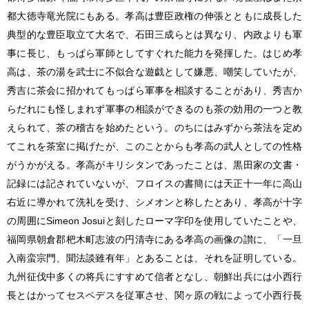
都大徳寺竜光院にもある。孝高は豊臣政権の伸張とともに成長した
典型的な豊臣取立て大名で、石田三成らとは異なり、内政よりも軍
事に長じ、もっぱら軍師としてすぐれた能力を発揮した。はじめ孝
高は、茶の湯を武士に不似合な遊戯として嫌悪、嘲笑していたが、
秀吉に茶会に招かれてもっぱら軍事を相談することがあり、秀吉か
らだれにも怪しまれず軍事の相談ができるのも茶の効用の一つと教
えられて、茶の稽古を始めたという。のちにはみずから茶法を定め
てこれを茶室に掲げたが、このことからも孝高の武人としての性格
がうかがえる。孝高がキリシタンであったことは、黒田家の文書・
記録には記されていないが、フロイスの書簡には天正十一年に高山
右近に導かれて洗礼を受け、シメオンと称したとあり、孝高が十字
の周囲にSimeon Josuiと刻したローマ字印を使用していたことや、
福岡県朝倉郡杷木町志波の円清寺にある孝高の画像の讃に、「一旦
入南蛮宗門、聞法談雖有年」とあることは、それを証明している。
九州征伐中多くの将兵にすすめて信者となし、朝鮮出兵には小西行
長とはかってセスペデスを従軍させ、関ヶ原の戦によって小西行長