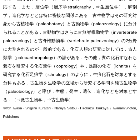
応する．また，層位学（層序学stratigraphy，
⇒生層位学
），解剖
学，進化学などとは特に密接な関係にある．
古生物学
はその研究対
象から古植物学（paleobotany）と古動物学（paleozoology）に分け
られることがある．古動物学はさらに古無脊椎動物学（invertebrate
paleozoology）と古脊椎動物学（vertebrate paleozoology）の2分野
に大別されるのが一般的である．化石人類の研究に対しては，古人
類学（paleoanthropology）の語がある．その他，糞の化石すなわち
糞石を研究する化石糞学（coprology）や，足跡の化石（ichnite）を
研究する化石足痕学（ichnology）のように，
生痕化石
を対象とする
分科もある．古生物を生物学の立場から研究する学問を純
古生物学
（paleobiology）と呼び，生態，発生，遺伝，進化などを対象とす
る．（
⇒微
古生物学
，
⇒古生態学
）
©Yoh Iwasa･Shigeru Kuratani･Naruya Saitou･Hirokazu Tsukaya / IwanamiShoten,
Publishers