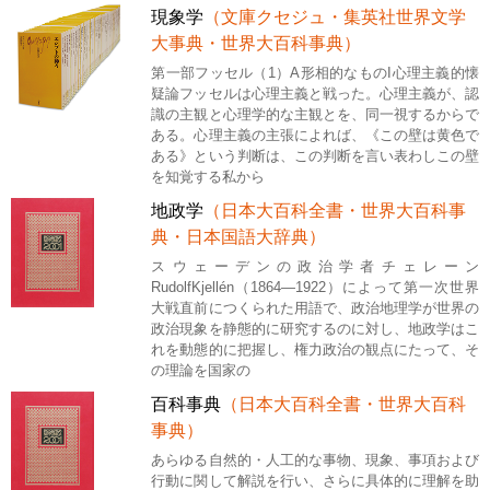
現象学
（文庫クセジュ・集英社世界文学
大事典・世界大百科事典）
第一部フッセル（1）A形相的なものI心理主義的懐
疑論フッセルは心理主義と戦った。心理主義が、認
識の主観と心理学的な主観とを、同一視するからで
ある。心理主義の主張によれば、《この壁は黄色で
ある》という判断は、この判断を言い表わしこの壁
を知覚する私から
地政学
（日本大百科全書・世界大百科事
典・日本国語大辞典）
スウェーデンの政治学者チェレーン
RudolfKjellén（1864―1922）によって第一次世界
大戦直前につくられた用語で、政治地理学が世界の
政治現象を静態的に研究するのに対し、地政学はこ
れを動態的に把握し、権力政治の観点にたって、そ
の理論を国家の
百科事典
（日本大百科全書・世界大百科
事典）
あらゆる自然的・人工的な事物、現象、事項および
行動に関して解説を行い、さらに具体的に理解を助