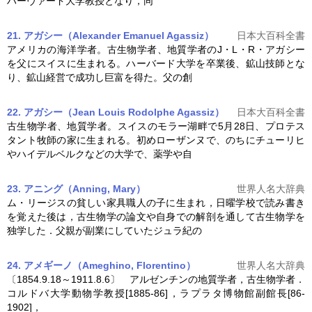
ハーヴァード大学教授となり，同
21. アガシー（Alexander Emanuel Agassiz）
日本大百科全書
アメリカの海洋学者。
古生物学
者、地質学者のJ・L・R・アガシー
を父にスイスに生まれる。ハーバード大学を卒業後、鉱山技師とな
り、鉱山経営で成功し巨富を得た。父の創
22. アガシー（Jean Louis Rodolphe Agassiz）
日本大百科全書
古生物学
者、地質学者。スイスのモラー湖畔で5月28日、プロテス
タント牧師の家に生まれる。初めローザンヌで、のちにチューリヒ
やハイデルベルクなどの大学で、薬学や自
23. アニング（Anning, Mary）
世界人名大辞典
ム・リージスの貧しい家具職人の子に生まれ，日曜学校で読み書き
を覚えた後は，
古生物学
の論文や自身での解剖を通して
古生物学
を
独学した．父親が副業にしていたジュラ紀の
24. アメギーノ（Ameghino, Florentino）
世界人名大辞典
〔1854.9.18～1911.8.6〕 アルゼンチンの地質学者，
古生物学
者．
コルドバ大学動物学教授[1885-86]，ラプラタ博物館副館長[86-
1902]，