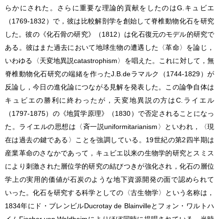
らかにされた。さらに重要な理論的貢献をしたのはG.キュビエ
（1769-1832）で，彼は比較解剖学を創始して脊椎動物化石を研究
した。彼の《化石骨の研究》（1812）は化石復元のモデル的研究で
ある。彼はまた過去において地球生物の遭遇した〈革命〉を論じ，
いわゆる〈天変地異説catastrophism〉を唱えた。これに対して，無
脊椎動物化石研究の端緒を作ったJ.B.deラマルク（1744-1829）が
反論し，今日の進化論につながる見解を発表した。この論争自体は
キュビエの勝利に終わったが，天変地異説の方はC.ライエル
（1797-1875）の《地質学原理》（1830）で否定されることになっ
た。ライエルの思想は〈斉一説uniformitarianism〉といわれ，〈現
在は過去の鍵である〉ことを強調している。19世紀の第2四半期は
産業革命のさなかであって，キュビエ以来の生物学的研究とスミス
により刺激された層位学的研究の結びつきが強化され，化石の層位
学上の実用的価値が石炭のような地下資源開発の面で認められて
いった。化石を研究する科学としての〈
古生物学
〉という名称は，
1834年にド・ブレンビルDucrotay de Blainvilleとフォン・ワルトハ
イムFischer von Waldheimによりほぼ同時に提唱されている。当時