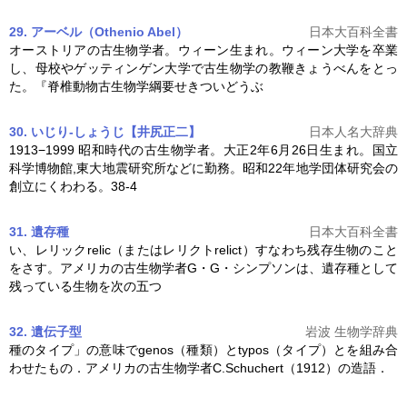
29. アーベル（Othenio Abel）
日本大百科全書
オーストリアの
古生物学
者。ウィーン生まれ。ウィーン大学を卒業
し、母校やゲッティンゲン大学で
古生物学
の教鞭きょうべんをとっ
た。『脊椎動物
古生物学
綱要せきついどうぶ
30. いじり-しょうじ【井尻正二】
日本人名大辞典
1913−1999 昭和時代の
古生物学
者。大正2年6月26日生まれ。国立
科学博物館,東大地震研究所などに勤務。昭和22年地学団体研究会の
創立にくわわる。38-4
31. 遺存種
日本大百科全書
い、レリックrelic（またはレリクトrelict）すなわち残存生物のこと
をさす。アメリカの
古生物学
者G・G・シンプソンは、遺存種として
残っている生物を次の五つ
32. 遺伝子型
岩波 生物学辞典
種のタイプ」の意味でgenos（種類）とtypos（タイプ）とを組み合
わせたもの．アメリカの
古生物学
者C.Schuchert（1912）の造語．