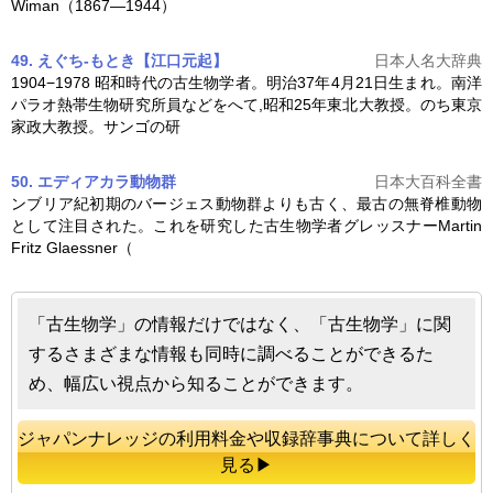
Wiman（1867―1944）
49. えぐち-もとき【江口元起】
日本人名大辞典
1904−1978 昭和時代の
古生物学
者。明治37年4月21日生まれ。南洋
パラオ熱帯生物研究所員などをへて,昭和25年東北大教授。のち東京
家政大教授。サンゴの研
50. エディアカラ動物群
日本大百科全書
ンブリア紀初期のバージェス動物群よりも古く、最古の無脊椎動物
として注目された。これを研究した
古生物学
者グレッスナーMartin
Fritz Glaessner（
「古生物学」の情報だけではなく、「古生物学」に関
するさまざまな情報も同時に調べることができるた
め、幅広い視点から知ることができます。
ジャパンナレッジの利用料金や収録辞事典について詳しく
見る▶