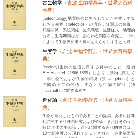
古生物学
（岩波 生物学辞典・世界大百科
事典）
[paleontology]地質時代に生存していた生物，すな
わち古生物（paleobios）の構造，分類上の位置，
類縁関係，系統関係，生息環境，生活様式，地理的
分布，生存期間など，あらゆる問題を考究し，それ
によって生物界変遷の様式を明らかにすると同時
生態学
（岩波 生物学辞典・世界大百科事
典）
[ecology]生物の生活に関する科学のこと．最初
E.H.Haeckel（1866,1869）により，動物に関して
「非生物的および生物的環境（独 Umgebung）と
の間の全ての関係，すなわち生物の家計（独
Haushalt）に関する科学
進化論
（岩波 生物学辞典・世界大百科事
典）
生物が進化したものであることの提唱，あるいは進
化に関する諸種の研究および議論，またはそのうち
特に進化の要因論．進化に関する近代的観念は，
18世紀中葉より現れているとされる．進化要因論