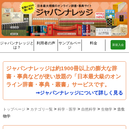
ジャパンナレッジと
利用者の声
サンプルペー
料金
新規入会
は？
ジ
ジャパンナレッジは約1900冊以上の膨大な辞
書・事典などが使い放題の「日本最大級のオン
ライン辞書・事典・叢書」サービスです。
➞ジャパンナレッジについて詳しく見る
>
>
>
>
>
トップページ
カテゴリ一覧
科学・医学
自然科学
生物学
古生
物学