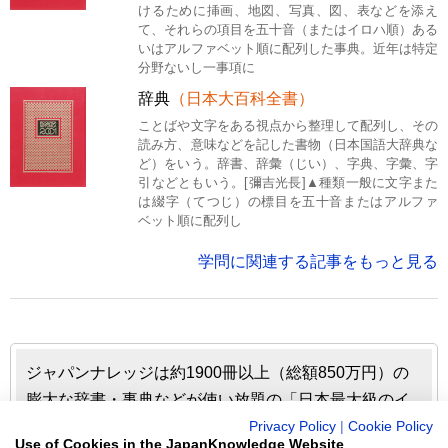
けるために挿画、地図、写真、図、表などを添え
て、それらの項目を五十音（またはイロハ順）ある
いはアルファベット順に配列した事典。近年は特定
分野ないし一事項に
辞典
（日本大百科全書）
ことばや文字をある視点から整理して配列し、その
読み方、意味などを記した書物（日本国語大辞典な
ど）をいう。辞書、辞彙（じい）、字典、字彙、字
引などともいう。[彌吉光長]▲種類一般に文字また
は綴字（てつじ）の標目を五十音またはアルファ
ベット順に配列し
学問に関連する記事をもっと見る
ジャパンナレッジは約1900冊以上（総額850万円）の
膨大な辞書・事典などが使い放題の「日本最大級のイ
ンターネット辞書・事典・叢書サイト」です。日本国
Privacy Policy
|
Cookie Policy
Use of Cookies in the JapanKnowledge Website