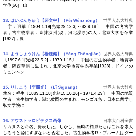
学位[50]．山
13.
はい
ぶんちゅう
【裴文中】（Péi Wénzhōng）
世界人名大辞典
字：明華〔1904.1.19[光緒29.12.3]～82.9.18〕 中国の考古学
者，
古生物学
者．直隷灤州(現，河北灤県)の人．北京大学を卒業
[1927]，農
14.
よう
しょうけん
【楊鍾健】（Yáng Zhōngjiàn）
世界人名大辞典
〔1897.6.1[光緒23.5.2]～1979.1.15〕 中国の
古生物学
者，地質学
者．陝西華県に生まれ，北京大学地質学系卒業[1923]．ドイツの
ミュンヘン
15.
り
しこう
【李四光】（Lǐ Sìguāng）
世界人名大辞典
幼名：福生〔1889.11.18[光緒15.10.26]～1971.4.29〕 中国の地質
学者，
古生物学
者．湖北黄岡の生まれ．モンゴル族．日本に留学し
弘文学院に
16. アウストラロピテクス
画像
日本大百科全書
リカヌスと命名、発表した。しかし、当時の権威たちはこれを素人
しろうと論にすぎないと否定した。
古生物学
者R・ブルームはダー