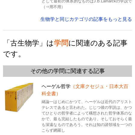
として最初の体系的なものはJ.B.Lamarckの学説で
（⇒用不用）
生物学と同じカテゴリの記事をもっと見る
「古生物学」は
学問
に関連のある記事
です。
その他の学問に関連する記事
ヘーゲル哲学
（文庫クセジュ・日本大百
科全書）
緒論一はじめにかつて、ヘーゲルは近代のアリスト
テレスであると言われた。じじつ彼の学説は、かつ
てひとりの哲学者によって構想された哲学体系のな
かで、最も完結したものであり、そしておそらく最
も深遠なものであろう。それは知の諸領域を一つの
こらず網羅し