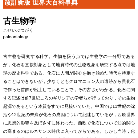
改訂新版 世界大百科事典
古生物学
こせいぶつがく
paleontology
古生物を研究する科学。生物を扱う点では生物学の一分野である
が，化石を直接対象として地質時代の生物現象を研究する点では地
球の歴史科学である。化石に人間が関心を抱き始めた時代を特定す
ることはできないが，少なくともクロマニョン人の遺跡から貝化石
で作った首飾が出土していることで，その古さがわかる。化石に関
する記述は前7世紀ころのギリシアの学者らが行っており，その生物
起源であるという本質をすでに見抜いていた。中国では11世紀の沈
括や12世紀の朱熹が化石の成因について記述しているが，西欧世界
に思想的影響を及ぼさずに終わった。西欧で化石について知的関心
の高まるのはルネサンス時代に入ってからである。しかし当時，化