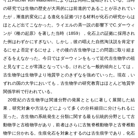
の研究では生物の歴史が大局的には前進的であることが示されてい
たが，漸進的変化による進化を証拠づける材料が化石の研究からは
ほとんど出てこなかった。ライエルの斉一説の影響下でC.ダーウィ
ンが《種の起原》を著した当時（1859），化石上の証拠に採用され
た例はわずかにすぎない。しかし，彼の唱えた自然淘汰説を肯定す
るにせよ否定するにせよ，その後の
古生物学
はこの問題に取り組ま
ざるをえなかった。今日ではダーウィンをもって近代
古生物学
の祖
と見なすことが常識となっている。けれども一般的傾向としては，
古生物学
は生物学より地質学とのきずなを強めていった。現在，い
ずれの国の大学においても，
古生物学
の研究教育はほとんど地質学
関係学科で行われている。
20世紀の
古生物学
は関連分野の発展とともに著しく展開した結
果，研究対象や方法などによって多くの分科細目に分けられるに
至った。古生物の系統発生と分類に関する最も伝統的分野として古
動物学と古植物学があり，前者はさらに古無脊椎動物学と古脊椎動
物学に分かれる。生痕化石を対象とするのは古生痕学であり，化石