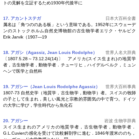
トの見解を立証するため1930年代後半に
17. アカントステガ
日本大百科全書
属名は「角つののある板」という意味である。1952年にスウェーデ
ンのストックホルム自然史博物館の
古生物学
者エリク・ヤルビク
Erik Jarvik（1907―19
18. アガシ（Agassiz, Jean Louis Rodolphe）
世界人名大辞典
〔1807.5.28～73.12.24(14)〕 アメリカ(スイス生まれ)の地質学
者，
古生物学
者，動物学者．チューリヒ，ハイデルベルク，ミュン
ヘンで医学と自然科
19. アガシー（Jean Louis Rodolphe Agassiz）
世界大百科事典
1807-73 自然史学（地質学，
古生物学
，動物学）者。スイスの牧師
の子として生まれ，美しい風光と宗教的雰囲気の中で育つ。ドイツ
の大学に学び，学生時代から魚化石
20. アガシー
岩波 生物学辞典
スイス生まれのアメリカの地質学者，
古生物学
者，動物学者．
G.L.Cuvierの感化を受けて比較解剖学に進む．1846年渡米ののち，