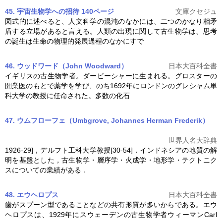
45. 宇宙生物学への招待 140ページ
文庫クセジュ
図式的に述べると、人文科学の混沌のなかには、二つのかなり相矛
盾する立場があると言える。人類の出現に関して
古生物学
は、思考
の誕生は生命の物理的発展過程のなかにすで
46. ウッドワード（John Woodward）
日本大百科全書
イギリスの
古生物学
者。ダービーシャーに生まれる。グロスターの
開業医のもとで薬学を学び、のち1692年にロンドンのグレシャム単
科大学の教授に任命された。多数の化石
47. ウムフローフェ（Umbgrove, Johannes Herman Frederik）
世界人名大辞典
1926-29]，デルフト工科大学教授[30-54]．インドネシアの地質の解
明を基盤とした，
古生物学
・層序学・火成学・地形学・テクトニク
スについての業績がある．
48. エウヘロプス
日本大百科全書
歯がスプーン型であることなどの共有形質が多いからである。エウ
ヘロプスは、1929年にスウェーデンの
古生物学
者ウィーマンCarl