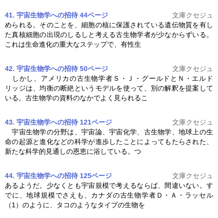
41. 宇宙生物学への招待 44ページ
文庫クセジュ
められる。そのことを、細胞の核に保護されている遺伝物質を有し
た真核細胞の出現のしるしと考える
古生物学
者が少なからずいる。
これは生命進化の重大なステップで、有性生
42. 宇宙生物学への招待 50ページ
文庫クセジュ
しかし、アメリカの
古生物学
者Ｓ・Ｊ・グールドとＮ・エルド
リッジは、均衡の断絶というモデルを使って、別の解釈を提案して
いる。
古生物学
の資料のなかでよく見られるこ
43. 宇宙生物学への招待 121ページ
文庫クセジュ
宇宙生物学の分野は、宇宙論、宇宙化学、
古生物学
、地球上の生
命の起源と進化などの科学が進歩したことによってもたらされた、
新たな科学的見通しの恩恵に浴している。つ
44. 宇宙生物学への招待 125ページ
文庫クセジュ
あるようだ。少なくとも宇宙規模で考えるならば、間違いない。す
でに、地球規模でさえも、カナダの
古生物学
者Ｄ・Ａ・ラッセル
（1）のように、タコのようなタイプの生物を