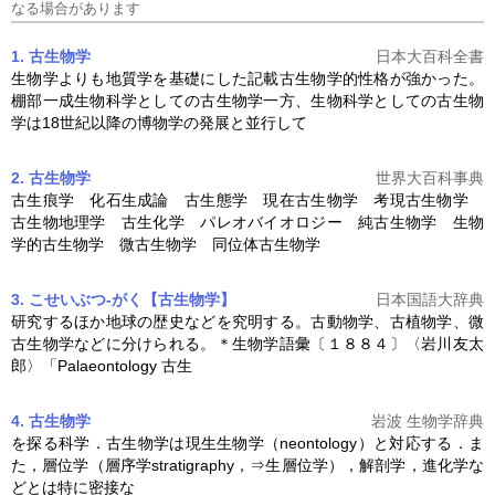
なる場合があります
1. 古生物学
日本大百科全書
生物学よりも地質学を基礎にした記載
古生物学
的性格が強かった。
棚部一成生物科学としての
古生物学
一方、生物科学としての
古生物
学
は18世紀以降の博物学の発展と並行して
2. 古生物学
世界大百科事典
古生痕学 化石生成論 古生態学 現在
古生物学
考現
古生物学
古生物地理学 古生化学 パレオバイオロジー 純
古生物学
生物
学的
古生物学
微
古生物学
同位体
古生物学
3. こせいぶつ‐がく【古生物学】
日本国語大辞典
研究するほか地球の歴史などを究明する。古動物学、古植物学、微
古生物学
などに分けられる。＊生物学語彙〔１８８４〕〈岩川友太
郎〉「Palaeontology 古生
4. 古生物学
岩波 生物学辞典
を探る科学．
古生物学
は現生生物学（neontology）と対応する．ま
た，層位学（層序学stratigraphy，⇒生層位学），解剖学，進化学な
どとは特に密接な