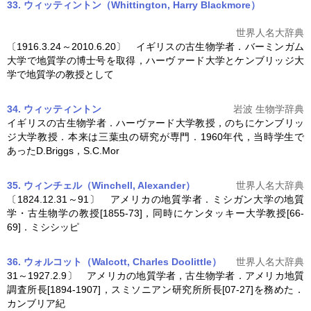
33. ウィッティントン（Whittington, Harry Blackmore）
世界人名大辞典
〔1916.3.24～2010.6.20〕 イギリスの
古生物学
者．バーミンガム
大学で地質学の博士号を取得，ハーヴァード大学とケンブリッジ大
学で地質学の教授として
34. ウィッティントン
岩波 生物学辞典
イギリスの
古生物学
者．ハーヴァード大学教授，のちにケンブリッ
ジ大学教授．本来は三葉虫の研究が専門．1960年代，当時学生で
あったD.Briggs，S.C.Mor
35. ウィンチェル（Winchell, Alexander）
世界人名大辞典
〔1824.12.31～91〕 アメリカの地質学者．ミシガン大学の地質
学・
古生物学
の教授[1855-73]，同時にケンタッキー大学教授[66-
69]．ミシシッピ
36. ウォルコット（Walcott, Charles Doolittle）
世界人名大辞典
31～1927.2.9〕 アメリカの地質学者，
古生物学
者．アメリカ地質
調査所長[1894-1907]，スミソニアン研究所所長[07-27]を務めた．
カンブリア紀