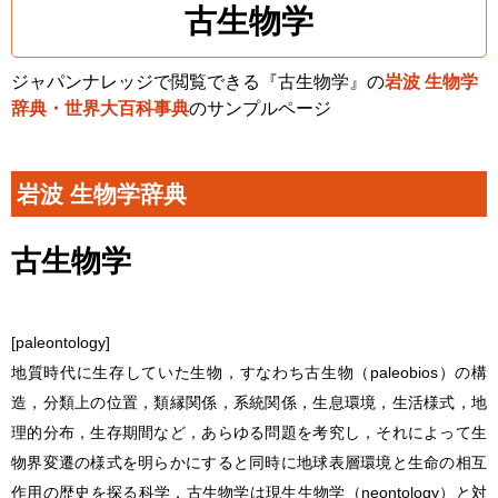
古生物学
ジャパンナレッジで閲覧できる『古生物学』の
岩波 生物学
辞典・世界大百科事典
のサンプルページ
岩波 生物学辞典
古生物学
[paleontology]
地質時代
に生存していた生物，すなわち古生物（paleobios）の構
造，分類上の位置，類縁関係，系統関係，生息環境，生活様式，地
理的分布，生存期間など，あらゆる問題を考究し，それによって生
物界変遷の様式を明らかにすると同時に地球表層環境と生命の相互
作用の歴史を探る科学．
古生物学
は現生生物学（neontology）と対