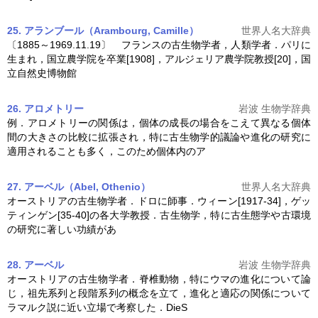
25. アランブール（Arambourg, Camille）
世界人名大辞典
〔1885～1969.11.19〕 フランスの
古生物学
者，人類学者．パリに
生まれ，国立農学院を卒業[1908]，アルジェリア農学院教授[20]，国
立自然史博物館
26. アロメトリー
岩波 生物学辞典
例．アロメトリーの関係は，個体の成長の場合をこえて異なる個体
間の大きさの比較に拡張され，特に
古生物学
的議論や進化の研究に
適用されることも多く，このため個体内のア
27. アーベル（Abel, Othenio）
世界人名大辞典
オーストリアの
古生物学
者．ドロに師事．ウィーン[1917-34]，ゲッ
ティンゲン[35-40]の各大学教授．
古生物学
，特に古生態学や古環境
の研究に著しい功績があ
28. アーベル
岩波 生物学辞典
オーストリアの
古生物学
者．脊椎動物，特にウマの進化について論
じ，祖先系列と段階系列の概念を立て，進化と適応の関係について
ラマルク説に近い立場で考察した．DieS