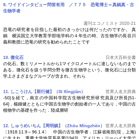
9. ワイドインタビュー問答有用 ／７７５ 恐竜博士＝真鍋真・古
生物学者
週刊エコノミスト 2020-21
恐竜の研究者を目指した最初のきっかけは何だったのですか。 真
鍋 横浜国立大学教育学部地学科の４年生の時、
古生物学
の長谷川
義和教授に恐竜の研究を勧められたことです
10. 微化石
日本大百科全書
の化石。数ミリメートルから1マイクロメートルに達しないものまで
ある。微化石を扱う学問分野を微
古生物学
という。微化石には分類
学上さまざまなグループが含まれ、それら
11.
し
こうけん
【斯行健】（Sī Xíngjiàn）
世界人名大辞典
-50]を経て，南京の中国科学院古生物研究所研究員及び所長[51-
64]．楊鍾健とともに中国
古生物学
の創始者の一人であり，中国の古
植物学の基礎を作った．陸成層研
12.
しゅう
めいちん
【周明鎮】（Zhōu Míngzhèn）
世界人名大辞典
〔1918.11.9～96.1.4〕 中国の
古生物学
者．江蘇省南部(現，上海)
に生まれ，重慶大学地質系卒業[1943]．アメリカ・リーハイ大学で