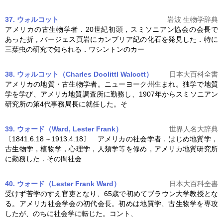
37. ウォルコット
岩波 生物学辞典
アメリカの
古生物学
者．20世紀初頭，スミソニアン協会の会長で
あった折，バージェス頁岩にカンブリア紀の化石を発見した．特に
三葉虫の研究で知られる．ワシントンのカー
38. ウォルコット（Charles Doolittl Walcott）
日本大百科全書
アメリカの地質・
古生物学
者。ニューヨーク州生まれ。独学で地質
学を学び、アメリカ地質調査所に勤務し、1907年からスミソニアン
研究所の第4代事務局長に就任した。そ
39. ウォード（Ward, Lester Frank）
世界人名大辞典
〔1841.6.18～1913.4.18〕 アメリカの社会学者．はじめ地質学，
古生物学
，植物学，心理学，人類学等を修め，アメリカ地質研究所
に勤務した．その間社会
40. ウォード（Lester Frank Ward）
日本大百科全書
受けず苦学のすえ官吏となり、65歳で初めてブラウン大学教授とな
る。アメリカ社会学会の初代会長。初めは地質学、
古生物学
を専攻
したが、のちに社会学に転じた。コント、