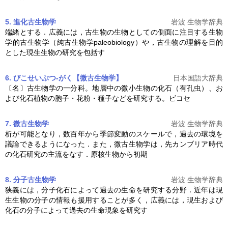
5. 進化古生物学
岩波 生物学辞典
端緒とする．広義には，古生物の生物としての側面に注目する生物
学的
古生物学
（純
古生物学
paleobiology）や，古生物の理解を目的
とした現生生物の研究を包括す
6. びこせいぶつ‐がく【微古生物学】
日本国語大辞典
〔名〕
古生物学
の一分科。地層中の微小生物の化石（有孔虫）、お
よび化石植物の胞子・花粉・種子などを研究する。ビコセ
7. 微古生物学
岩波 生物学辞典
析が可能となり，数百年から季節変動のスケールで，過去の環境を
議論できるようになった．また，微
古生物学
は，先カンブリア時代
の化石研究の主流をなす．原核生物から初期
8. 分子古生物学
岩波 生物学辞典
狭義には，分子化石によって過去の生命を研究する分野．近年は現
生生物の分子の情報も援用することが多く，広義には，現生および
化石の分子によって過去の生命現象を研究す