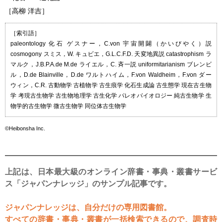
［高柳 洋吉］
［索引語］
paleontology 化石 ゲスナー，C.von 宇宙開闢（かいびやく）説
cosmogony スミス，W. キュビエ，G.L.C.F.D. 天変地異説 catastrophism ラ
マルク，J.B.P.A.de M.de ライエル，C. 斉一説 uniformitarianism ブレンビ
ル，D.de Blainville，D.de ワルトハイム，F.von Waldheim，F.von ダー
ウィン，C.R. 古動物学 古植物学 古生痕学 化石生成論 古生態学 現在
古生物
学
考現
古生物学
古生物地理学 古生化学 パレオバイオロジー 純
古生物学
生
物学的
古生物学
微
古生物学
同位体
古生物学
©Heibonsha Inc.
上記は、日本最大級のオンライン辞書・事典・叢書サービ
ス「ジャパンナレッジ」のサンプル記事です。
ジャパンナレッジは、自分だけの専用図書館。
すべての辞書・事典・叢書が一括検索できるので、調査時