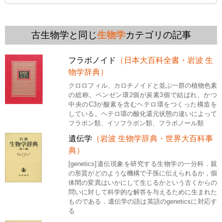
古生物学と同じ
生物学
カテゴリの記事
フラボノイド
（日本大百科全書・岩波 生
物学辞典）
クロロフィル、カロチノイドと並ぶ一群の植物色素
の総称。ベンゼン環2個が炭素3個で結ばれ、かつ
中央のC3が酸素を含むヘテロ環をつくった構造を
している。ヘテロ環の酸化還元状態の違いによって
フラボン類、イソフラボン類、フラボノール類
遺伝学
（岩波 生物学辞典・世界大百科事
典）
[genetics]遺伝現象を研究する生物学の一分科．親
の形質がどのような機構で子孫に伝えられるか，個
体間の変異はいかにして生じるかという古くからの
問いに対して科学的な解答を与えるために生まれた
ものである．遺伝学の語は英語のgeneticsに対応す
る