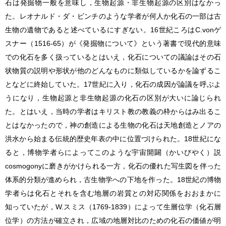
石は発掘物一般を意味し，生物起源・非生物起源の区別はなかっ
た。レオナルド・ダ・ビンチのような学者が何人か化石の一部は古
生物の遺物であると述べているにすぎない。16世紀ころはC.vonゲ
スナー（1516-65）が《発掘物について》という著書で現代的意味
での化石を多く扱っているとはいえ，化石についての議論はその石
状物質の説明や形状が他のどんなものに類似しているかを論ずるこ
となどに終始していた。17世紀に入り，化石の成因が論議を呼ぶよ
うになり，生物起源と非生物起源の化石の区別が大いに論じられ
た。とはいえ，当時の学者はキリスト教の教義の枠からはみ出るこ
とはなかったので，神の創造による生物の化石は天地創造とノアの
洪水から始まる伝統的歴史年表の中に位置づけられた。18世紀にな
ると，博物学者らによってこのような宇宙開闢（かいびやく）説
cosmogonyに磨きがかけられる一方，化石の優れた写生図を伴った
体系的分類が進められ，
古生物学
への下地を作った。18世紀の博物
学者らは化石とそれを含む地層の岩質との対応関係をおおまかに
知っていたが，W.スミス（1769-1839）によって生層位学（化石層
位学）の方法が確立され，広域の地層対比のための化石の価値が明