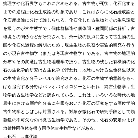
病理学や化石糞学もこれに含められる。古生物が死後，化石化する
までの過程は化石生成論の対象であり，これはさらに化石続成論と
化石産出論に分けて論じられる。化石化した古生物とその生息環境
を扱うのが古生態学で，個体群構造や個体間・種間関係の解析，古
環境との関係などが研究される。斉一説の観点に立って古生物の生
態や化石化過程の解明のため，現生生物の観察や実験的研究を行う
のが現在
古生物学
（または考現
古生物学
）である。古生物の地理的
分布やその変遷は古生物地理学で扱う。古生物の残した有機物の化
石の生化学的研究は古生化学で行われ，地球における生命発生以来
の生物進化が分子レベルで追究される。化石の生物学的意義をもっ
ぱら追究する分野はパレオバイオロジーといわれ，純
古生物学
，生
物学的
古生物学
などと訳されている。これは，いろいろな時代の地
層中における層位的分布に主眼をおいた化石の研究をする層位学的
古生物学
としばしば対置される。対象が微化石で研究手段として顕
微鏡の不可欠なのは微
古生物学
である。その他，化石の安定および
放射性同位体を扱う同位体
古生物学
などがある。
→化石 →進化論