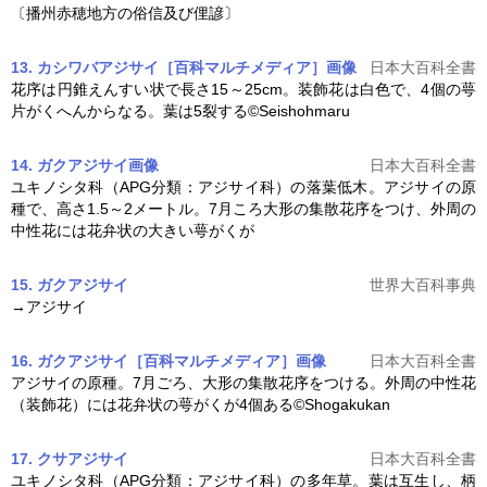
〔播州赤穂地方の俗信及び俚諺〕
13. カシワバアジサイ［百科マルチメディア］
画像
日本大百科全書
花序は円錐えんすい状で長さ15～25cm。装飾花は白色で、4個の萼
片がくへんからなる。葉は5裂する©Seishohmaru
14. ガクアジサイ
画像
日本大百科全書
ユキノシタ科（APG分類：
アジサイ
科）の落葉低木。
アジサイ
の原
種で、高さ1.5～2メートル。7月ころ大形の集散花序をつけ、外周の
中性花には花弁状の大きい萼がくが
15. ガクアジサイ
世界大百科事典
→
アジサイ
16. ガクアジサイ［百科マルチメディア］
画像
日本大百科全書
アジサイ
の原種。7月ごろ、大形の集散花序をつける。外周の中性花
（装飾花）には花弁状の萼がくが4個ある©Shogakukan
17. クサアジサイ
日本大百科全書
ユキノシタ科（APG分類：
アジサイ
科）の多年草。葉は互生し、柄