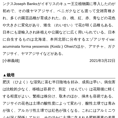
ンクスJoseph Banksがイギリスのキュー王立植物園に導入したのが
初めで、その後ヤマアジサイ、ベニガクなども渡って交雑育種さ
れ、多くの園芸品種が育成された。白、桃、紅、赤、青などの花色
や大きさに変化があり、矮生 （わいせい）で花が咲く品種もある。
日本にも逆輸入され鉢植えや公園などに広く用いられている。日本
に自生するものは北海道、本州北部に分布するエゾアジサイvar.
acuminata
forma
yesoensis
(Koidz.) Ohwiのほか、アマチャ、ガク
アジサイ、ヤマアジサイなどがある。
[小林義雄]
2021年3月22日
▲
栽培
肥沃 （ひよく）な湿気に富む半日陰地を好み、成長は早い。病虫害
は比較的少なく、移植は容易で、剪定 （せんてい）は花期後に軽く
する程度がよい。繁殖は株分け、取木のほか、挿木も容易である。
アジサイの花色は土壌の酸性度によって変わり、酸性土壌では青み
が強く、アルカリ性土壌では紅色が強くなる。これにはアルミニウ
ムが深く関係しており、そのほかに土壌に含まれる肥料要素の差異