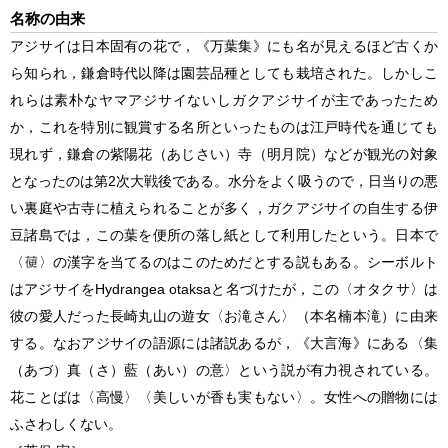
名称の由来
アジサイは日本固有の花で，《万葉集》にも名が見えるほど古くか
ら知られ，鎌倉時代以降は園芸品種としても栽培された。しかしこ
れらは素朴なヤマアジサイないしガクアジサイが主であったため
か，これを特別に観賞する名所といったものは江戸時代を通じても
現れず，鎌倉の紫陽花（あじさい）寺（明月院）などが観光の対象
となったのは第2次大戦後である。水分をよく吸うので，日当りの悪
い裏庭や古寺に植えられることが多く，ガクアジサイの自生する伊
豆諸島では，この葉を便所の落し紙として利用したという。日本で
〈
〉の漢字を当てるのはこのためだとする説もある。シーボルト
はアジサイを
Hydrangea
otaksa
と名づけたが，この〈オタクサ〉は
彼の愛人だった長崎丸山の遊女〈お滝さん〉（本名楠本滝）に由来
する。なおアジサイの語源には諸説あるが，《大言海》にある〈集
（あづ）真（さ）藍（あい）の意〉という説が有力視されている。
花ことばは〈高慢〉〈美しいが香も実もない〉。女性への贈物には
ふさわしくない。