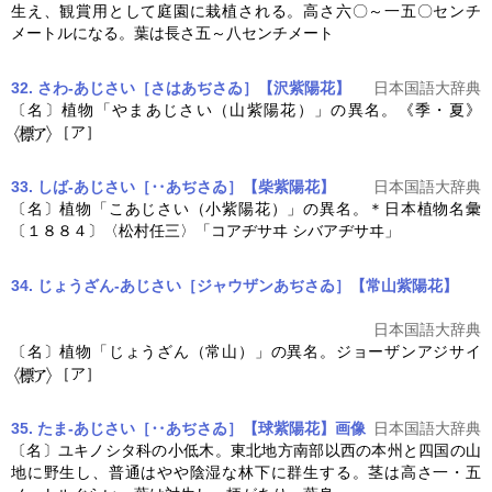
生え、観賞用として庭園に栽植される。高さ六〇～一五〇センチ
メートルになる。葉は長さ五～八センチメート
32. さわ‐あじさい［さはあぢさゐ］【沢紫陽花】
日本国語大辞典
〔名〕植物「やまあじさい（山紫陽花）」の異名。《季・夏》
［ア］
33. しば‐あじさい［‥あぢさゐ］【柴紫陽花】
日本国語大辞典
〔名〕植物「こあじさい（小紫陽花）」の異名。＊日本植物名彙
〔１８８４〕〈松村任三〉「コアヂサヰ シバアヂサヰ」
34. じょうざん‐あじさい［ジャウザンあぢさゐ］【常山紫陽花】
日本国語大辞典
〔名〕植物「じょうざん（常山）」の異名。ジョーザン
アジサイ
［ア］
35. たま‐あじさい［‥あぢさゐ］【球紫陽花】
画像
日本国語大辞典
〔名〕ユキノシタ科の小低木。東北地方南部以西の本州と四国の山
地に野生し、普通はやや陰湿な林下に群生する。茎は高さ一・五