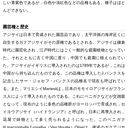
しい青紫色であるが，白色や淡紅色などの品種もある。種子はほと
んどできない。
園芸種と歴史
アジサイは日本で育成された園芸品であり，太平洋側の海岸近くに
自生するガクアジサイがその原種であるとされる。アジサイは鎌倉
時代に園芸化され，江戸時代にはごく一般的な庭園植物となってい
た。それとともに古く中国に渡り，中国でも庭園に植えられてい
た。アジサイがイギリスに導入されたのは1789年であるが，これは
中国から持ち込んだものである。この品種は導入したJ.バンクスを
記念したサー・ジョセフ・バンクスの品種名で現在も呼ばれてい
る。また，マリエシイMariesiiは，日本のモモイロアジサイがフラン
ス人によって導入されたものである。これにベニガクなどが交雑親
となって，現在のように多色の品種群がヨーロッパで育成され，セ
イヨウアジサイ（ハイドランジア）と呼ばれ，日本に再導入され，
花屋で鉢物として多く売られるようになった。このベニガク
H.macrophylla
f.
rosalba
（Van Houtte）Ohwiは，後述のガクアジサ