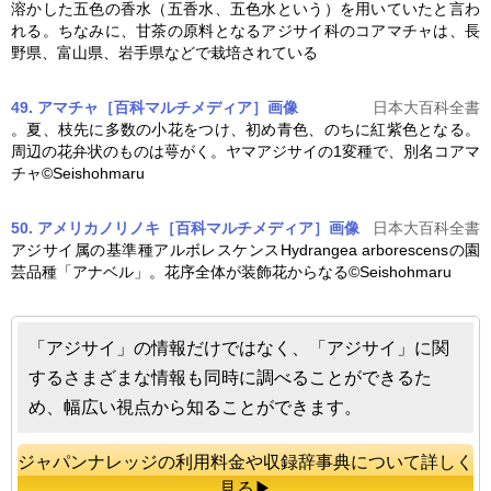
溶かした五色の香水（五香水、五色水という）を用いていたと言わ
れる。ちなみに、甘茶の原料となる
アジサイ
科のコアマチャは、長
野県、富山県、岩手県などで栽培されている
49. アマチャ［百科マルチメディア］
画像
日本大百科全書
。夏、枝先に多数の小花をつけ、初め青色、のちに紅紫色となる。
周辺の花弁状のものは萼がく。ヤマ
アジサイ
の1変種で、別名コアマ
チャ©Seishohmaru
50. アメリカノリノキ［百科マルチメディア］
画像
日本大百科全書
アジサイ
属の基準種アルボレスケンスHydrangea arborescensの園
芸品種「アナベル」。花序全体が装飾花からなる©Seishohmaru
「アジサイ」の情報だけではなく、「アジサイ」に関
するさまざまな情報も同時に調べることができるた
め、幅広い視点から知ることができます。
ジャパンナレッジの利用料金や収録辞事典について詳しく
見る▶