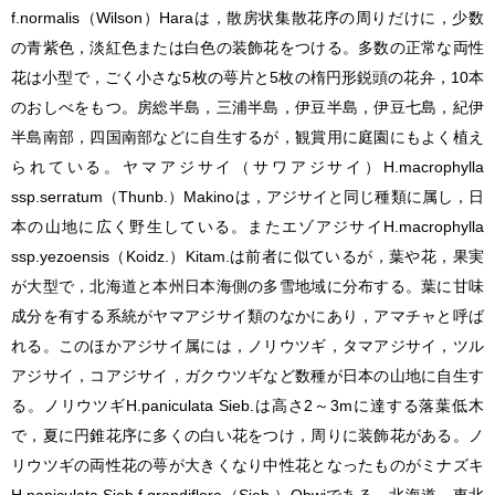
f.
normalis
（Wilson）Haraは，散房状集散花序の周りだけに，少数
の青紫色，淡紅色または白色の装飾花をつける。多数の正常な両性
花は小型で，ごく小さな5枚の萼片と5枚の楕円形鋭頭の花弁，10本
のおしべをもつ。房総半島，三浦半島，伊豆半島，伊豆七島，紀伊
半島南部，四国南部などに自生するが，観賞用に庭園にもよく植え
られている。ヤマアジサイ（サワアジサイ）
H.macrophylla
ssp.
serratum
（Thunb.）Makinoは，アジサイと同じ種類に属し，日
本の山地に広く野生している。またエゾアジサイ
H.macrophylla
ssp.
yezoensis
（Koidz.）Kitam.は前者に似ているが，葉や花，果実
が大型で，北海道と本州日本海側の多雪地域に分布する。葉に甘味
成分を有する系統がヤマアジサイ類のなかにあり，アマチャと呼ば
れる。このほかアジサイ属には，ノリウツギ，タマアジサイ，ツル
アジサイ，コアジサイ，ガクウツギなど数種が日本の山地に自生す
る。ノリウツギ
H.paniculata
Sieb.は高さ2～3mに達する落葉低木
で，夏に円錐花序に多くの白い花をつけ，周りに装飾花がある。ノ
リウツギの両性花の萼が大きくなり中性花となったものがミナズキ