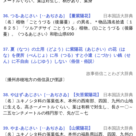
メートルぐらい。葉は対生し、柄があり、葉身
36. つる‐あじさい［‥あぢさゐ］【蔓紫陽花】
日本国語大辞典
〔名〕植物「ごとうづる（後藤蔓）」の異名。＊物品識名拾遺〔１
８２５〕「ツルアヂサイ ごとうつる」植物。(1)ごとうづる（後藤
蔓）。《つるあじさい》和歌山県690
37. 夏（なつ）の土用（どよう）に紫陽花（あじさい）の花（は
な）を便所（べんじょ）に吊（つる）すと小遣（こづか）い銭（せ
ん）に不自由（ふじゆう）しない〈俗信・俗説〉
故事俗信ことわざ大辞典
〔播州赤穂地方の俗信及び俚諺〕
38. やはず‐あじさい［‥あぢさゐ］【矢筈紫陽花】
日本国語大辞典
〔名〕ユキノシタ科の落葉低木。本州の西南部、四国、九州の山地
に生える。高さ一メートルぐらい。葉は有柄で対生し、長さ一〇～
二五センチメートルの楕円形で、先が三～七
39. やま‐あじさい［‥あぢさゐ］【山紫陽花】
日本国語大辞典
〔名〕ユキノシタ科の落葉低木。本州の福島県以西、四国、九州の