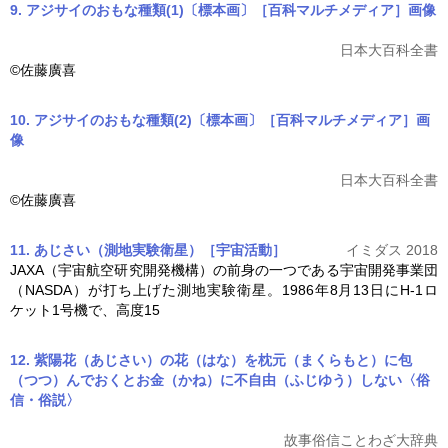
9. アジサイのおもな種類(1)〔標本画〕［百科マルチメディア］
画像
日本大百科全書
©佐藤廣喜
10. アジサイのおもな種類(2)〔標本画〕［百科マルチメディア］
画
像
日本大百科全書
©佐藤廣喜
11. あじさい（測地実験衛星）［宇宙活動］
イミダス 2018
JAXA（宇宙航空研究開発機構）の前身の一つである宇宙開発事業団
（NASDA）が打ち上げた測地実験衛星。1986年8月13日にH-1ロ
ケット1号機で、高度15
12. 紫陽花（あじさい）の花（はな）を枕元（まくらもと）に包
（つつ）んでおくとお金（かね）に不自由（ふじゆう）しない〈俗
信・俗説〉
故事俗信ことわざ大辞典