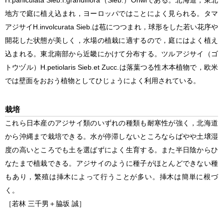
H.
paniculata
Sieb.f.
grandiflora
（Sieb.）Ohwiである。北海道，東北
地方で庭に植え込まれ，ヨーロッパではことによく見られる。タマ
アジサイ
H.involcurata
Sieb.は苞につつまれ，球形をした若い花序や
開花した状態が美しく，水場の植栽に適するので，庭にはよく植え
込まれる。東北南部から近畿にかけて分布する。ツルアジサイ（ゴ
トウヅル）
H.petiolaris
Sieb.et Zucc.は落葉つる性木本植物で，欧米
では壁面をおおう植物としてひじょうによく利用されている。
栽培
これら日本産のアジサイ類のいずれの種類も耐寒性が強く，北海道
から沖縄まで栽培できる。水が停滞しないところならばやや土壌湿
度の高いところでも土を選ばずによく生育する。また半日陰からひ
なたまで植栽できる。アジサイのように種子がほとんどできない種
もあり，繁殖は挿木によって行うことが多い。挿木は簡単に根づ
く。
［若林 三千男＋脇坂 誠］