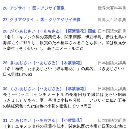
26. アジサイ ： 図－アジサイ
画像
世界大百科事典
27. クサアジサイ ： 図－クサアジサイ
画像
世界大百科事典
28. がく‐あじさい［‥あぢさゐ］【額紫陽花】
画像
日本国語大辞典
〔名〕ユキノシタ科の落葉低木。関東南部、伊豆半島、伊豆七島の
海岸近くに野生し、観賞のため植栽されることも多い。茎は根元か
ら叢生（そうせい）し、高さ二メートルに達
29. き‐あじさい［‥あぢさゐ］【木紫陽花】
日本国語大辞典
〔名〕植物「たまあじさい（球紫陽花）」の異名。《きあじさい》
日光男体山†063
30. くさ‐あじさい［‥あぢさゐ］【草紫陽花】
日本国語大辞典
長さ一〇～二〇センチメートルの長楕円形で縁にはあらい鋸歯
（きょし）がある。夏、茎頂に小枝を分岐し、
アジサイ
に似た五弁
の淡紅紫色または白色の小花を密集してつけ周囲
31. こ‐あじさい［‥あぢさゐ］【小紫陽花】
日本国語大辞典
〔名〕ユキノシタ科の落葉小低木。関東以西の本州と四国の山地に