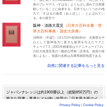
座のプレヤデス（すばる）よりも少し遅れて日周運
動していることに由来する。日本でもいくつかの地
方で「すばるの後星（あとぼし）」とよばれてい
る。冬の夜空で
阪神・淡路大震災
（日本大百科全書・世
界大百科事典・国史大辞典）
1995年（平成7）1月17日午前5時46分、兵庫県を中
心として阪神地方に甚大な被害を与えたマグニ
チュード7.3（2001年精査前はマグニチュード7.2）
の巨大地震災害の一般的な呼称（災害名。政府の発
表による）。地震の名称は兵庫県南部地震である
自然に関連する記事をもっと見る
ジャパンナレッジは約1900冊以上（総額850万円）の
膨大な辞書・事典などが使い放題の「日本最大級のイ
ンターネット辞書・事典・叢書サイト」です。日本国
Privacy Policy
|
Cookie Policy