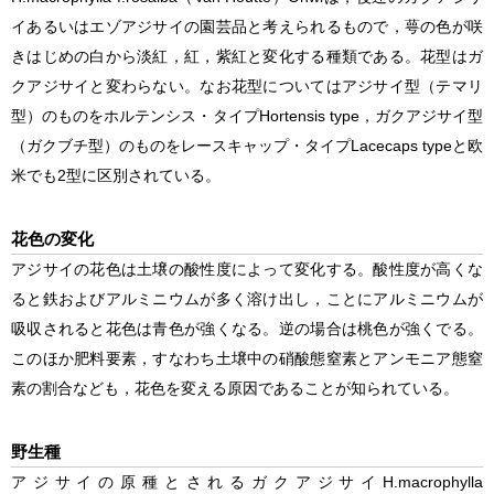
イあるいはエゾアジサイの園芸品と考えられるもので，萼の色が咲
きはじめの白から淡紅，紅，紫紅と変化する種類である。花型はガ
クアジサイと変わらない。なお花型についてはアジサイ型（テマリ
型）のものをホルテンシス・タイプHortensis type，ガクアジサイ型
（ガクブチ型）のものをレースキャップ・タイプLacecaps typeと欧
米でも2型に区別されている。
花色の変化
アジサイの花色は土壌の酸性度によって変化する。酸性度が高くな
ると鉄およびアルミニウムが多く溶け出し，ことにアルミニウムが
吸収されると花色は青色が強くなる。逆の場合は桃色が強くでる。
このほか肥料要素，すなわち土壌中の硝酸態窒素とアンモニア態窒
素の割合なども，花色を変える原因であることが知られている。
野生種
アジサイの原種とされるガクアジサイ
H.macrophylla