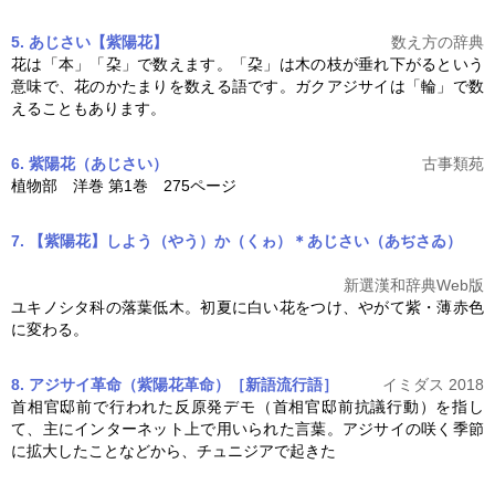
5. あじさい【紫陽花】
数え方の辞典
花は「本」「朶」で数えます。「朶」は木の枝が垂れ下がるという
意味で、花のかたまりを数える語です。ガク
アジサイ
は「輪」で数
えることもあります。
6. 紫陽花
（あじさい）
古事類苑
植物部 洋巻 第1巻 275ページ
7. 【紫陽花】しよう（やう）か（くゎ）＊あじさい（あぢさゐ）
新選漢和辞典Web版
ユキノシタ科の落葉低木。初夏に白い花をつけ、やがて紫・薄赤色
に変わる。
8. アジサイ革命（紫陽花革命）［新語流行語］
イミダス 2018
首相官邸前で行われた反原発デモ（首相官邸前抗議行動）を指し
て、主にインターネット上で用いられた言葉。
アジサイ
の咲く季節
に拡大したことなどから、チュニジアで起きた