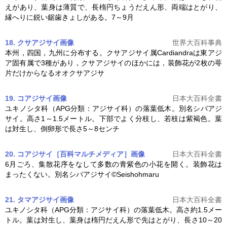
えがあり、葉身は薄質で、長楕円ちょうだえん形、両端はとがり、
縁へりに鋭い鋸歯きょしがある。7～9月
18. クサアジサイ
画像
世界大百科事典
本州，四国，九州に分布する。クサ
アジサイ
属Cardiandraは東アジ
ア固有属で3種があり，クサ
アジサイ
のほかには，装飾花が2枚の萼
片だけからなるオオクサアジサ
19. コアジサイ
画像
日本大百科全書
ユキノシタ科（APG分類：
アジサイ
科）の落葉低木。別名シバ
アジ
サイ
。高さ1～1.5メートル。下部でよく分枝し、若枝は紫褐色。葉
は対生し、倒卵形で長さ5～8センチ
20. コアジサイ［百科マルチメディア］
画像
日本大百科全書
6月ごろ、集散花序をなして多数の青紫色の小花を開く。装飾花は
まったくない。別名シバ
アジサイ
©Seishohmaru
21. タマアジサイ
画像
日本大百科全書
ユキノシタ科（APG分類：
アジサイ
科）の落葉低木。高さ約1.5メー
トル。葉は対生し、葉身は楕円だえん形で先はとがり、長さ10～20