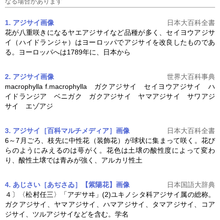
なる場合があります
1. アジサイ
画像
日本大百科全書
花が八重咲きになるヤエ
アジサイ
など品種が多く、セイヨウ
アジサ
イ
（ハイドランジャ）はヨーロッパで
アジサイ
を改良したものであ
る。ヨーロッパへは1789年に、日本から
2. アジサイ
画像
世界大百科事典
macrophylla f.macrophylla ガク
アジサイ
セイヨウ
アジサイ
ハ
イドランジア ベニガク ガク
アジサイ
ヤマ
アジサイ
サワ
アジ
サイ
エゾアジ
3. アジサイ［百科マルチメディア］
画像
日本大百科全書
6～7月ごろ、枝先に中性花（装飾花）が球状に集まって咲く。花び
らのようにみえるのは萼がく。花色は土壌の酸性度によって変わ
り、酸性土壌では青みが強く、アルカリ性土
4. あじさい［あぢさゐ］【紫陽花】
画像
日本国語大辞典
４〕〈松村任三〉「アヂサヰ」(2)ユキノシタ科
アジサイ
属の総称。
ガク
アジサイ
、ヤマ
アジサイ
、ハマ
アジサイ
、タマ
アジサイ
、コ
ア
ジサイ
、ツル
アジサイ
などを含む。学名