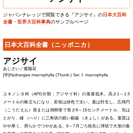
ジャパンナレッジで閲覧できる『アジサイ』の
日本大百科
全書・世界大百科事典
のサンプルページ
日本大百科全書（ニッポニカ）
アジサイ
あじさい／紫陽花
[学]
Hydrangea macrophylla
(Thunb.) Ser. f.
macrophylla
ユキノシタ科（APG分類：アジサイ科）の落葉低木。高さ1～1.5
メートルの株立ちになり、若枝は緑色で太い。葉は対生し、広楕円
（こうだえん）形または倒卵形で長さ8～15センチメートル、先は
とがり、縁 （へり）に三角状の鋭い鋸歯 （きょし）がある。葉質は
やや厚く、滑らかでつやがある。6～7月ごろ枝先に球状で大形の集