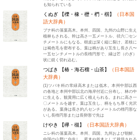
も知られている
くぬぎ 【櫟・橡・櫪・椚・椢】
（日本国
語大辞典）
ブナ科の落葉高木。本州、四国、九州の山野に生え
植林もされる。幹は高さ一五メートル、径六〇セン
チメートルにもなる。樹皮は深く縦に裂け、若枝に
は褐色毛を密布する。葉は柄があり互生し長さ八〜
一五センチメートルの長楕円形で、縁は芒（のぎ）
状に鋭く切れ込む。
つばき 【椿・海石榴・山茶】
（日本国語
大辞典）
(1)ツバキ科の常緑高木または低木。本州中部以西
の各地と本州中部以北の海岸付近に分布し、林の中
に生える。観賞用に広く植えられる。まれに高さ一
〇メートルを越す。葉は互生し、柄をもち厚く光沢
がある。葉身は長さ約八センチメートルの楕円形な
いし長楕円形または長卵形で先は
けやき 【欅・槻】
（日本国語大辞典）
ニレ科の落葉高木。本州、四国、九州および朝鮮、
中国の山野に自生し、庭木や並木として栽培される