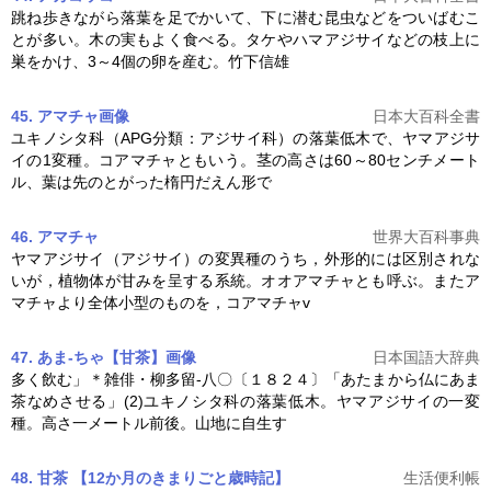
跳ね歩きながら落葉を足でかいて、下に潜む昆虫などをついばむこ
とが多い。木の実もよく食べる。タケやハマ
アジサイ
などの枝上に
巣をかけ、3～4個の卵を産む。竹下信雄
45. アマチャ
画像
日本大百科全書
ユキノシタ科（APG分類：
アジサイ
科）の落葉低木で、ヤマ
アジサ
イ
の1変種。コアマチャともいう。茎の高さは60～80センチメート
ル、葉は先のとがった楕円だえん形で
46. アマチャ
世界大百科事典
ヤマ
アジサイ
（
アジサイ
）の変異種のうち，外形的には区別されな
いが，植物体が甘みを呈する系統。オオアマチャとも呼ぶ。またア
マチャより全体小型のものを，コアマチャv
47. あま‐ちゃ【甘茶】
画像
日本国語大辞典
多く飲む」＊雑俳・柳多留‐八〇〔１８２４〕「あたまから仏にあま
茶なめさせる」(2)ユキノシタ科の落葉低木。ヤマ
アジサイ
の一変
種。高さ一メートル前後。山地に自生す
48. 甘茶 【12か月のきまりごと歳時記】
生活便利帳