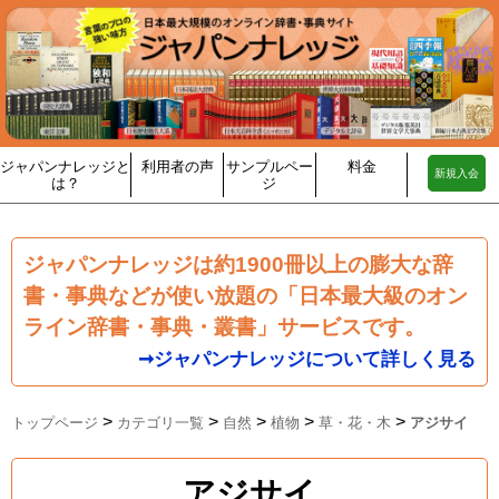
ジャパンナレッジと
利用者の声
サンプルペー
料金
新規入会
は？
ジ
ジャパンナレッジは約1900冊以上の膨大な辞
書・事典などが使い放題の「日本最大級のオン
ライン辞書・事典・叢書」サービスです。
➞ジャパンナレッジについて詳しく見る
>
>
>
>
>
トップページ
カテゴリ一覧
自然
植物
草・花・木
アジサイ
アジサイ