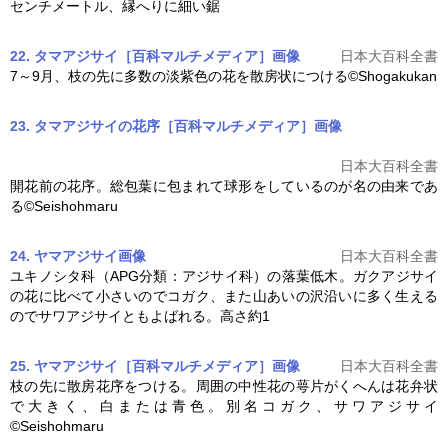
センチメートル、縁へりに細い鋸
22. タマアジサイ［百科マルチメディア］
画像
日本大百科全書
7～9月、枝の先に多数の淡紫色の花を散房状につける©Shogakukan
23. タマアジサイの花序［百科マルチメディア］
画像
日本大百科全書
開花前の花序。総包葉に包まれて球形をしているのが名の由来であ
る©Seishohmaru
24. ヤマアジサイ
画像
日本大百科全書
ユキノシタ科（APG分類：
アジサイ
科）の落葉低木。ガク
アジサイ
の花に比べて小さいのでコガク、また山あいの沢沿いに多く生える
のでサワ
アジサイ
ともよばれる。高さ約1
25. ヤマアジサイ［百科マルチメディア］
画像
日本大百科全書
枝の先に散房花序をつける。周囲の中性花の萼片がくへんは花弁状
で大きく、白または青色。別名コガク、サワ
アジサイ
©Seishohmaru