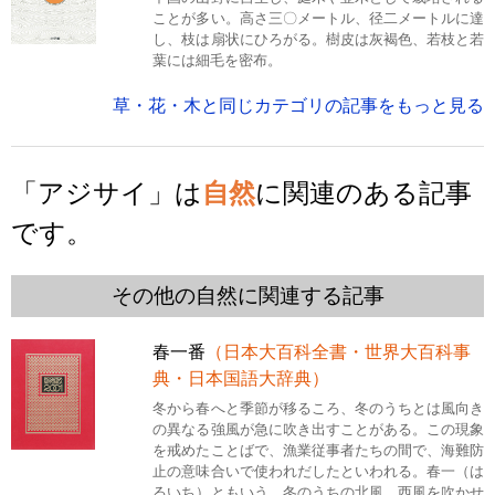
ことが多い。高さ三〇メートル、径二メートルに達
し、枝は扇状にひろがる。樹皮は灰褐色、若枝と若
葉には細毛を密布。
草・花・木と同じカテゴリの記事をもっと見る
「アジサイ」は
自然
に関連のある記事
です。
その他の自然に関連する記事
春一番
（日本大百科全書・世界大百科事
典・日本国語大辞典）
冬から春へと季節が移るころ、冬のうちとは風向き
の異なる強風が急に吹き出すことがある。この現象
を戒めたことばで、漁業従事者たちの間で、海難防
止の意味合いで使われだしたといわれる。春一（は
るいち）ともいう。冬のうちの北風、西風を吹かせ