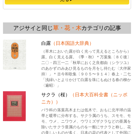
アジサイと同じ
草・花・木
カテゴリの記事
白露
（日本国語大辞典）
（草木においた露が白く光って見えるところから）
露。白く見える露。《季・秋》＊万葉集〔８Ｃ後〕
二〇・四三一二「秋草におく之良都由（シラツユ）
のあかずのみあひ見るものを月をし待たむ〈大伴家
持〉」＊古今和歌集〔９０５〜９１４〕春上・二七
「浅緑いとよりかけて白露を珠にもぬける春の柳か
〈遍昭〉」
サクラ（桜）
（日本大百科全書（ニッポ
ニカ））
バラ科の落葉高木または低木で、おもに北半球の温
帯と暖帯に分布する。サクラ属のうち、スモモ、モ
モ、ウメ、ニワウメ、ウワミズザクラなどの亜属を
除いたサクラ亜属のものを一般にサクラと称し、花
の美しいものが多く、日本の花の代表として外国に