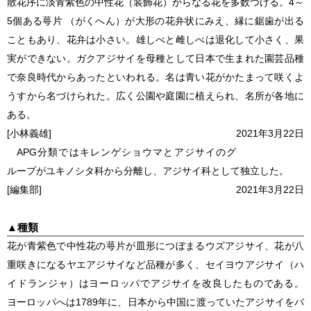
散花序に淡青紫色の中性花（装飾花）からなる花を多数つける。4～
5個ある萼片 （がくへん）が大形の花弁状にみえ、縁に鋸歯が出る
こともあり、花弁は小さい。雄しべと雌しべは退化して小さく、果
実ができない。ガクアジサイを母種として日本で生まれた園芸品種
で奈良時代からあったといわれる。名は青い花がかたまって咲くよ
うすから名づけられた。広く公園や庭園に植えられ、名所が各地に
ある。
[小林義雄]
2021年3月22日
APG分類ではキレンゲショウマとアジサイのグ
ループがユキノシタ科から分離し、アジサイ科として独立した。
[編集部]
2021年3月22日
▲
種類
花が青紫色で中性花の萼片が皿形につぼまるウズアジサイ、花が八
重咲きになるヤエアジサイなど品種が多く、セイヨウアジサイ（ハ
イドランジャ）はヨーロッパでアジサイを改良したものである。
ヨーロッパへは1789年に、日本から中国に渡っていたアジサイをバ