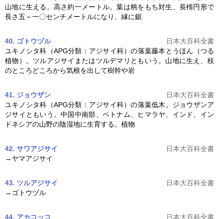
山地に生える。高さ約一メートル。葉は柄をもち対生、長楕円形で
長さ五～一〇センチメートルになり、縁に鋸
40. ゴトウヅル
日本大百科全書
ユキノシタ科（APG分類：
アジサイ
科）の落葉藤本とうほん（つる
植物）。ツル
アジサイ
またはツルデマリともいう。山地に生え、枝
のところどころから気根を出して樹幹や岩
41. ジョウザン
日本大百科全書
ユキノシタ科（APG分類：
アジサイ
科）の落葉低木。ジョウザン
ア
ジサイ
ともいう。中国中南部、ベトナム、ヒマラヤ、インド、イン
ドネシアの山野の陰湿地に生育する。植物
42. サワアジサイ
日本大百科全書
→ヤマ
アジサイ
43. ツルアジサイ
日本大百科全書
→ゴトウヅル
44. アカコッコ
日本大百科全書