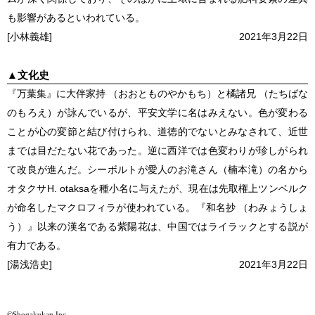
も影響があるといわれている。
[小林義雄]
2021年3月22日
▲
文化史
『万葉集』に大伴家持 （おおとものやかもち）と橘諸兄 （たちばな
のもろえ）が詠んでいるが、平安文学に名はみえない。色が変わる
ことが心の変節と結び付けられ、道徳的でないとみなされて、近世
までは目だたない花であった。逆に西洋では色変わりが珍しがられ
て改良が進んだ。シーボルトが愛人のお滝さん（楠本滝）の名から
オタクサ
H. otaksa
を種小名に与えたが、現在は先取権上ツンベルク
が命名したマクロフィラが使われている。『和名抄 （わみょうしょ
う）』以来の漢名である紫陽花は、中国ではライラックとする説が
有力である。
[湯浅浩史]
2021年3月22日
©Shogakukan Inc.