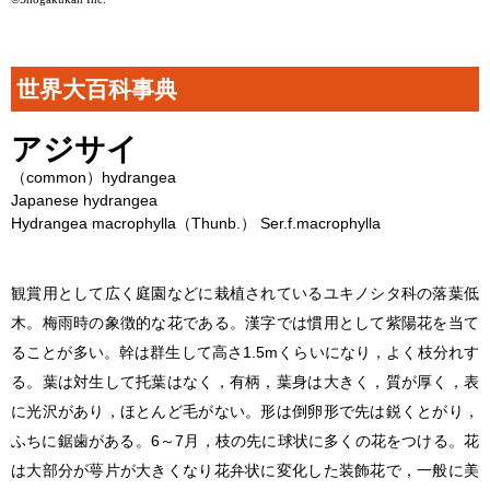
世界大百科事典
アジサイ
（common）hydrangea
Japanese hydrangea
Hydrangea macrophylla
（Thunb.） Ser.f.
macrophylla
観賞用として広く庭園などに栽植されているユキノシタ科の落葉低
木。梅雨時の象徴的な花である。漢字では慣用として紫陽花を当て
ることが多い。幹は群生して高さ1.5mくらいになり，よく枝分れす
る。葉は対生して托葉はなく，有柄，葉身は大きく，質が厚く，表
に光沢があり，ほとんど毛がない。形は倒卵形で先は鋭くとがり，
ふちに鋸歯がある。6～7月，枝の先に球状に多くの花をつける。花
は大部分が萼片が大きくなり花弁状に変化した装飾花で，一般に美