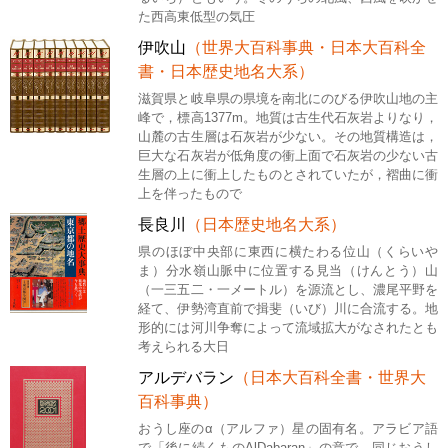
た西高東低型の気圧
伊吹山
（世界大百科事典・日本大百科全
書・日本歴史地名大系）
滋賀県と岐阜県の県境を南北にのびる伊吹山地の主
峰で，標高1377m。地質は古生代石灰岩よりなり，
山麓の古生層は石灰岩が少ない。その地質構造は，
巨大な石灰岩が低角度の衝上面で石灰岩の少ない古
生層の上に衝上したものとされていたが，褶曲に衝
上を伴ったもので
長良川
（日本歴史地名大系）
県のほぼ中央部に東西に横たわる位山（くらいや
ま）分水嶺山脈中に位置する見当（けんとう）山
（一三五二・一メートル）を源流とし、濃尾平野を
経て、伊勢湾直前で揖斐（いび）川に合流する。地
形的には河川争奪によって流域拡大がなされたとも
考えられる大日
アルデバラン
（日本大百科全書・世界大
百科事典）
おうし座のα（アルファ）星の固有名。アラビア語
で「後に続くものAlDabaran」の意で、同じおうし