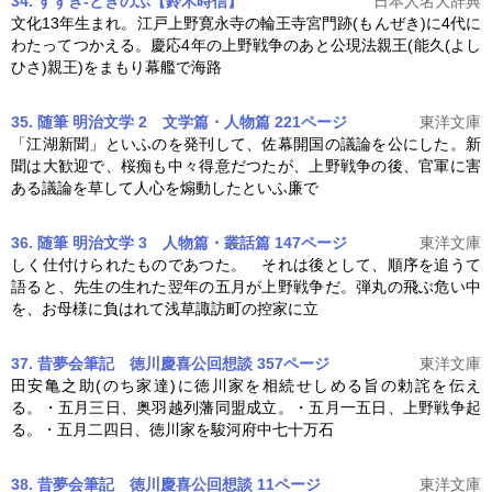
34. すずき-ときのぶ【鈴木時信】
日本人名大辞典
文化13年生まれ。江戸上野寛永寺の輪王寺宮門跡(もんぜき)に4代に
わたってつかえる。慶応4年の
上野戦争
のあと公現法親王(能久(よし
ひさ)親王)をまもり幕艦で海路
35. 随筆 明治文学 2 文学篇・人物篇 221ページ
東洋文庫
「江湖新聞」といふのを発刊して、佐幕開国の議論を公にした。新
聞は大歓迎で、桜痴も中々得意だつたが、
上野戦争
の後、官軍に害
ある議論を草して人心を煽動したといふ廉で
36. 随筆 明治文学 3 人物篇・叢話篇 147ページ
東洋文庫
しく仕付けられたものであつた。 それは後として、順序を追うて
語ると、先生の生れた翌年の五月が
上野戦争
だ。弾丸の飛ぶ危い中
を、お母様に負はれて浅草諏訪町の控家に立
37. 昔夢会筆記 徳川慶喜公回想談 357ページ
東洋文庫
田安亀之助(のち家達)に徳川家を相続せしめる旨の勅詫を伝え
る。・五月三日、奥羽越列藩同盟成立。・五月一五日、
上野戦争
起
る。・五月二四日、徳川家を駿河府中七十万石
38. 昔夢会筆記 徳川慶喜公回想談 11ページ
東洋文庫