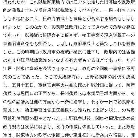
行われたが、これ以後関東地方では江戸を脱走した旧幕臣や反政府
的諸藩脱走士らが反政府的抵抗戦をくりひろげた。一揆・打ちこわ
しも各地におこり、反政府的武士と農民とが合流する場合もしばし
ばあった。このなかで、彰義隊は政府にとってきわめて危険な存在
であった。彰義隊は解隊命令に服さず、輪王寺宮公現入道親王への
京都召還命令をも拒否し、しばしば政府軍兵士と衝突しこれを殺傷
した。この時期には政府軍の権威は極度に低下し、政府内では困難
のあまり江戸城放棄論をとなえる有力者もでるほどであった。だが
江戸・関東に皇威を浸透させることは、政府の全国統一事業に不可
欠のことであった。そこで大総督府は、上野彰義隊の討伐を決意
し、五月十五日、軍務官判事大村益次郎の作戦計画に従って、薩摩
藩兵らは黒門口の正面から、長州藩兵らは本郷団子坂方面から、そ
の他の諸藩兵は他の方面から一斉に進撃し、わずか一日で彰義隊を
撃滅した。輪王寺宮は覚王院義観らに護られて上野を脱し、のち奥
羽越列藩同盟の盟主となった。上野戦争以後、関東や周辺地帯の反
政府勢力は次第に弱まり、政府の権威は恢復していった。また政府
軍は、関東地方の秩序の恢復に伴い東北征討に新兵力を増強し、陣