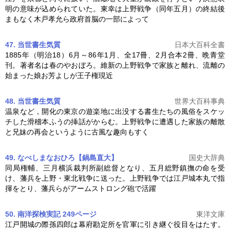
明の意味が込められていた。東幸は
上野戦争
（同年五月）の終結後
まもなく木戸孝允ら政府首脳の一部によって
47. 当世書生気質
日本大百科全書
1885年（明治18）6月～86年1月、全17冊、2月合本2冊、晩青堂
刊。著者名は春のやおぼろ。維新の
上野戦争
で家族と離れ、流離の
始まった娘お芳よしが王子権現近
48. 当世書生気質
世界大百科事典
温泉など，開化の東京の遊楽地に出没する書生たちの風俗をスケッ
チした滑稽本ふうの挿話がからむ。
上野戦争
に遭遇した家族の離散
と兄妹の再会というように古風な趣向もすく
49. なべしまなおひろ【鍋島直大】
国史大辞典
同局権輔、三月横浜裁判所副総督となり、五月総野鎮撫の命を受
け、藩兵を上野・東北戦争に送った。
上野戦争
では江戸城本丸で指
揮をとり、藩兵らがアームストロング砲で活躍
50. 南洋探検実記 249ページ
東洋文庫
江戸開城の際孫四郎は幕府勘定所を官軍に引き継ぐ役目をはたす。