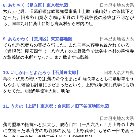
8. あだちく【足立区】東京都
地図
日本歴史地名大系
六八）七月、旧幕府領は武蔵知県事桑山圭助（桑山効）の管轄下と
なった。旧東叡山寛永寺領は五月の
上野戦争
後の経緯は不明なが
ら、同年九月に桑山に対し鹿浜村から村内の組
9. あらかわく【荒川区】東京都
地図
日本歴史地名大系
てられ刑死者らの菩提を弔った。また同年火葬寺も置かれている。
〔近現代〕慶応四年（一八六八）の
上野戦争
では谷中本村の善性寺
が彰義隊の屯所となった。また敗走する彰義
10. いしかわ-とよたろう【石川豊太郎】
日本人名大辞典
鳥羽・伏見の戦いでは,藩の命令をまたず,薩長軍とともに幕府軍をう
ちやぶり,藩論も討幕にさだまったという。
上野戦争
,東北戦争にも功
をたてた。明治5年陸軍大尉。明治
11. うえの【上野】東京都：台東区／旧下谷区地区
地図
日本歴史地名大系
藩同盟軍の抵抗へと拡大し、慶応四年（一八六八）四月上野の山内
に立籠った幕府方の彰義隊の反乱（
上野戦争
）もその一部であっ
た。五月一五日、総勢二千人足らずの同隊員は