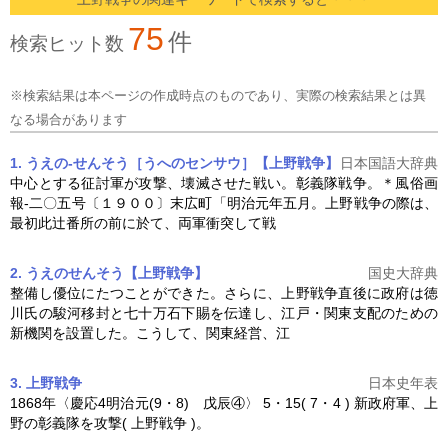
75
件
検索ヒット数
※検索結果は本ページの作成時点のものであり、実際の検索結果とは異
なる場合があります
1. うえの‐せんそう［うへのセンサウ］【上野戦争】
日本国語大辞典
中心とする征討軍が攻撃、壊滅させた戦い。彰義隊戦争。＊風俗画
報‐二〇五号〔１９００〕末広町「明治元年五月。
上野戦争
の際は、
最初此辻番所の前に於て、両軍衝突して戦
2. うえのせんそう【上野戦争】
国史大辞典
整備し優位にたつことができた。さらに、
上野戦争
直後に政府は徳
川氏の駿河移封と七十万石下賜を伝達し、江戸・関東支配のための
新機関を設置した。こうして、関東経営、江
3. 上野戦争
日本史年表
1868年〈慶応4明治元(9・8) 戊辰④〉 5・15( 7・4 ) 新政府軍、上
野の彰義隊を攻撃(
上野戦争
)。