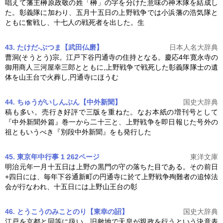
唱えて藩主榊原政敬の姓「榊」の字を分けた意味の神木隊を結成し
た。彰義隊に加わり、五月十五日の
上野戦争
では小浜藩の浩気隊と
ともに奮戦し、十七人の戦死者を出した。生
43. たけだ-ぶつま【武田仏磨】
日本人名大辞典
曹洞(そうとう)宗。江戸下谷円通寺の住持となる。慶応4年寛永寺の
御用商人三河屋幸三郎とともに,
上野戦争
で戦死した彰義隊隊士の遺
体を山王台で火葬し,円通寺にほうむ
44. ちゅうがいしんぶん【中外新聞】
国史大辞典
稿も多い。売行き好評で三版を重ねた。なお本紙の増刊号として
『中外新聞外篇』巻一から二十三と、
上野戦争
を即日報じた号外の
祖ともいうべき『別段中外新聞』をも発行した
45. 東京年中行事 1 262ページ
東洋文庫
明治元年一月十五日は上野の黒門の守の落ちた目である。その前日
+四日には、毎年下谷通新町の円通寺に於て
上野戦争
殉難者の追悼法
会が行なわれ、十五日には上野山王台の彰
46. とうこうのみことのり【東幸の詔】
国史大辞典
江戸を京都と同等に扱い、旧敵地で天皇が親政を行うという決意表