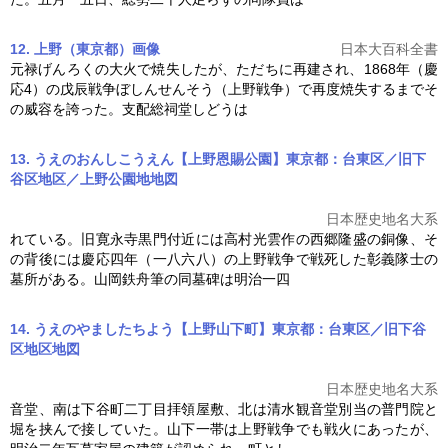
12. 上野（東京都）
画像
日本大百科全書
元禄げんろくの大火で焼失したが、ただちに再建され、1868年（慶
応4）の戊辰戦争ぼしんせんそう（
上野戦争
）で再度焼失するまでそ
の威容を誇った。支配総祠堂しどうは
13. うえのおんしこうえん【上野恩賜公園】東京都：台東区／旧下
谷区地区／上野公園地
地図
日本歴史地名大系
れている。旧寛永寺黒門付近には高村光雲作の西郷隆盛の銅像、そ
の背後には慶応四年（一八六八）の
上野戦争
で戦死した彰義隊士の
墓所がある。山岡鉄舟筆の同墓碑は明治一四
14. うえのやましたちよう【上野山下町】東京都：台東区／旧下谷
区地区
地図
日本歴史地名大系
音堂、南は下谷町二丁目拝領屋敷、北は清水観音堂別当の普門院と
堀を挟んで接していた。山下一帯は
上野戦争
でも戦火にあったが、