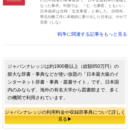
の日中両軍の軍事衝突で、日中全面戦争の発端と
なった事件。中国では、「七・七事変」ともいい、
日本政府は当時「北支事変」と称した。1935年、
華北分離工作に本格的に乗り出した日本は、やがて
支那（しな）
戦争に関連する記事をもっと見る
ジャパンナレッジは約1900冊以上（総額850万円）の
膨大な辞書・事典などが使い放題の「日本最大級のイ
ンターネット辞書・事典・叢書サイト」です。日本国
内のみならず、海外の有名大学から図書館まで、多く
の機関で利用されています。
ジャパンナレッジの利用料金や収録辞事典について詳しく
見る▶