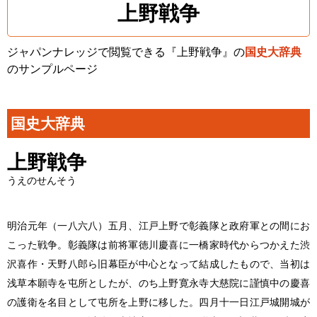
上野戦争
ジャパンナレッジで閲覧できる『上野戦争』の
国史大辞典
のサンプルページ
国史大辞典
上野戦争
うえのせんそう
明治元年（一八六八）五月、江戸上野で彰義隊と政府軍との間にお
こった戦争。彰義隊は前将軍徳川慶喜に一橋家時代からつかえた渋
沢喜作・天野八郎ら旧幕臣が中心となって結成したもので、当初は
浅草本願寺を屯所としたが、のち上野寛永寺大慈院に謹慎中の慶喜
の護衛を名目として屯所を上野に移した。四月十一日江戸城開城が