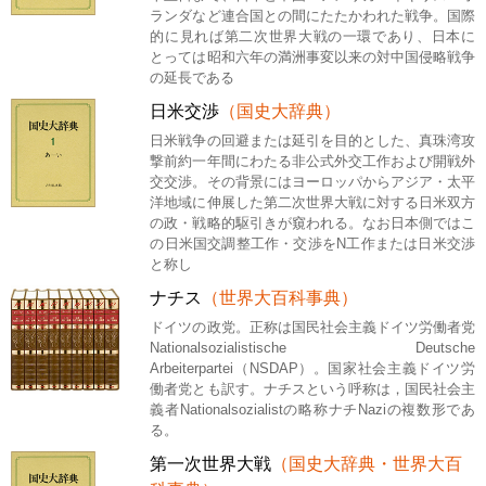
ランダなど連合国との間にたたかわれた戦争。国際
的に見れば第二次世界大戦の一環であり、日本に
とっては昭和六年の満洲事変以来の対中国侵略戦争
の延長である
日米交渉
（国史大辞典）
日米戦争の回避または延引を目的とした、真珠湾攻
撃前約一年間にわたる非公式外交工作および開戦外
交交渉。その背景にはヨーロッパからアジア・太平
洋地域に伸展した第二次世界大戦に対する日米双方
の政・戦略的駆引きが窺われる。なお日本側ではこ
の日米国交調整工作・交渉をN工作または日米交渉
と称し
ナチス
（世界大百科事典）
ドイツの政党。正称は国民社会主義ドイツ労働者党
Nationalsozialistische Deutsche
Arbeiterpartei（NSDAP）。国家社会主義ドイツ労
働者党とも訳す。ナチスという呼称は，国民社会主
義者Nationalsozialistの略称ナチNaziの複数形であ
る。
第一次世界大戦
（国史大辞典・世界大百