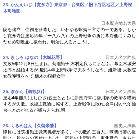
23. かんえいじ【寛永寺】東京都：台東区／旧下谷区地区／上野桜
木町
地図
日本歴史地名大系
院を建立、住僧を派遣した。いわゆる蝦夷三官寺の一である。しか
し寛永寺は慶応四年（一八六八）の
上野戦争
の折に幕府側にくみし
たため朝敵並に扱われ、明治に入るとこうし
24. きしろ-はなの【木城花野】
日本人名大辞典
文政5年12月8日生まれ。菊池袖子,木村定良らにまなぶ。幕臣木城安
太郎と結婚するが,慶応4年
上野戦争
で夫をうしなう。維新後,大教院
女教導職をへて,栃木の模範女学
25. ぎかん【義観(3)】
日本人名大辞典
慶応4年能久(よしひさ)親王とともに新政府軍に徳川家の救済を嘆願
するが失敗。以後主戦論に転ずる。
上野戦争
に敗れ,会津(あいづ),仙
台へとのがれるが捕らえられ,明
26. くるめはん【久留米藩】
国史大辞典
隊員には筑後勤王党関係者が多く、その数約三百人。隊費は藩の援
助と一般からの寄付によった。同年の
上野戦争
、東北戦争、さらに