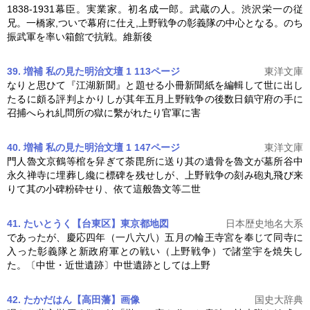
1838-1931幕臣。実業家。初名成一郎。武蔵の人。渋沢栄一の従
兄。一橋家,ついで幕府に仕え,
上野戦争
の彰義隊の中心となる。のち
振武軍を率い箱館で抗戦。維新後
39. 増補 私の見た明治文壇 1 113ページ
東洋文庫
なりと思ひて『江湖新聞』と題せる小冊新聞紙を編輯して世に出し
たるに頗る評判よかりしが其年五月
上野戦争
の後数日鎮守府の手に
召捕へられ糺問所の獄に繫がれたり官軍に害
40. 増補 私の見た明治文壇 1 147ページ
東洋文庫
門人魯文京鶴等棺を舁ぎて荼毘所に送り其の遺骨を魯文が墓所谷中
永久禅寺に埋葬し纔に標碑を残せしが、
上野戦争
の刻み砲丸飛び来
りて其の小碑粉砕せり、依て這般魯文等二世
41. たいとうく【台東区】東京都
地図
日本歴史地名大系
であったが、慶応四年（一八六八）五月の輪王寺宮を奉じて同寺に
入った彰義隊と新政府軍との戦い（
上野戦争
）で諸堂宇を焼失し
た。〔中世・近世遺跡〕中世遺跡としては上野
42. たかだはん【高田藩】
画像
国史大辞典