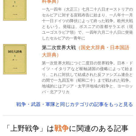
科事典）
一九一四年（大正三）七月二十八日オーストリアの
セルビアに対する宣戦布告に始まり、一八年十一月
十一日ドイツの降伏によって終った戦争。欧州大戦
ともいう。発端は、ボスニアの首都サラエボ（現
ユーゴスラビア領）で、一四年六月二十八日に突発
したセルビアの一青年に
第二次世界大戦
（国史大辞典・日本国語
大辞典）
第一次世界大戦につぐ二度目の世界戦争。日本・ド
イツ・イタリアなど枢軸諸国の侵略によって始ま
り、これに対抗して結成された反ファシズム連合と
の間で一九四五年（昭和二十）まで戦われた戦争。
地域的にはアジア・太平洋地域の戦争と、ヨーロッ
パ・北アフリカ
戦争・武器・軍隊と同じカテゴリの記事をもっと見る
「上野戦争」は
戦争
に関連のある記事