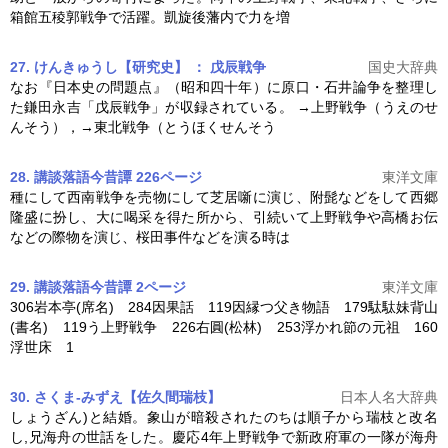
箱館五稜郭戦争で活躍。凱旋後藩内で力を増
27. けんきゅうし【研究史】 ： 戊辰戦争
国史大辞典
なお『日本史の問題点』（昭和四十年）に原口・石井論争を整理し
た鎌田永吉「戊辰戦争」が収録されている。 →
上野戦争
（うえのせ
んそう），→東北戦争（とうほくせんそう
28. 講談落語今昔譚 226ページ
東洋文庫
種にして西南戦争を売物にして芝居噺に演じ、附髭などをして西郷
隆盛に扮し、大に喝采を得た所から、引続いて
上野戦争
や高橋お伝
などの際物を演じ、桜田事件などを演る時は
29. 講談落語今昔譚 2ページ
東洋文庫
306岩本亭(席名) 284因果話 119因縁つ父き物語 179駄駄妹背山
(書名) 119う
上野戦争
226右圓(松林) 253浮かれ節の元祖 160
浮世床 1
30. さくま-みずえ【佐久間瑞枝】
日本人名大辞典
しょうざん)と結婚。象山が暗殺されたのちは順子から瑞枝と改名
し,兄海舟の世話をした。慶応4年
上野戦争
で新政府軍の一隊が海舟