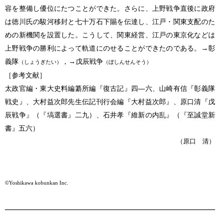
容を整備し優位にたつことができた。さらに、上野戦争直後に政府
は徳川氏の駿河移封と七十万石下賜を伝達し、江戸・関東支配のた
めの新機関を設置した。こうして、関東経営、江戸の東京化などは
上野戦争の勝利によって軌道にのせることができたのである。→彰
義隊
，→戊辰戦争
（しょうぎたい）
（ぼしんせんそう）
［参考文献］
太政官編・東大史料編纂所編『復古記』四―六、山崎有信『彰義隊
戦史』、大村益次郎先生伝記刊行会編『大村益次郎』、原口清『戊
辰戦争』（『塙選書』二九）、石井孝『維新の内乱』（『至誠堂新
書』五六）
（原口 清）
©Yoshikawa kobunkan Inc.