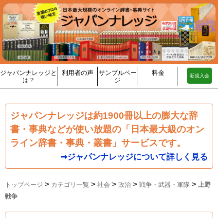
ジャパンナレッジと
利用者の声
サンプルペー
料金
新規入会
は？
ジ
ジャパンナレッジは約1900冊以上の膨大な辞
書・事典などが使い放題の「日本最大級のオン
ライン辞書・事典・叢書」サービスです。
➞ジャパンナレッジについて詳しく見る
>
>
>
>
>
トップページ
カテゴリ一覧
社会
政治
戦争・武器・軍隊
上野
戦争