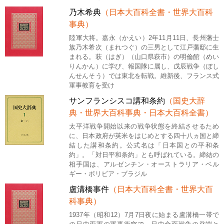
乃木希典
（日本大百科全書・世界大百科
事典）
陸軍大将。嘉永（かえい）2年11月11日、長州藩士
族乃木希次（まれつぐ）の三男として江戸藩邸に生
まれる。萩（はぎ）（山口県萩市）の明倫館（めい
りんかん）に学び、報国隊に属し、戊辰戦争（ぼし
んせんそう）では東北を転戦。維新後、フランス式
軍事教育を受け
サンフランシスコ講和条約
（国史大辞
典・世界大百科事典・日本大百科全書）
太平洋戦争開始以来の戦争状態を終結させるため
に、日本政府が英米をはじめとする四十八ヵ国と締
結した講和条約。公式名は「日本国との平和条
約」。「対日平和条約」とも呼ばれている。締結の
相手国は、アルゼンチン・オーストラリア・ベル
ギー・ボリビア・ブラジル
盧溝橋事件
（日本大百科全書・世界大百
科事典）
1937年（昭和12）7月7日夜に始まる盧溝橋一帯で