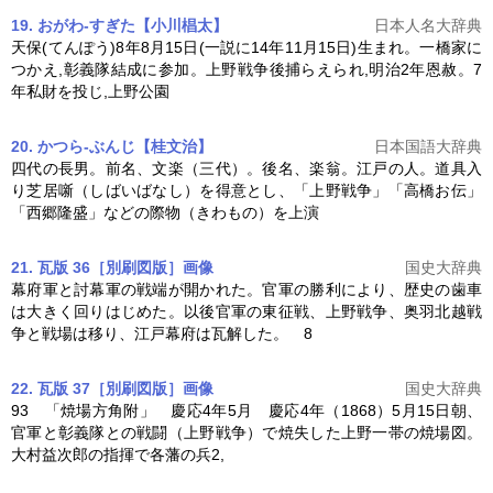
19. おがわ-すぎた【小川椙太】
日本人名大辞典
天保(てんぽう)8年8月15日(一説に14年11月15日)生まれ。一橋家に
つかえ,彰義隊結成に参加。
上野戦争
後捕らえられ,明治2年恩赦。7
年私財を投じ,上野公園
20. かつら‐ぶんじ【桂文治】
日本国語大辞典
四代の長男。前名、文楽（三代）。後名、楽翁。江戸の人。道具入
り芝居噺（しばいばなし）を得意とし、「
上野戦争
」「高橋お伝」
「西郷隆盛」などの際物（きわもの）を上演
21. 瓦版 36［別刷図版］
画像
国史大辞典
幕府軍と討幕軍の戦端が開かれた。官軍の勝利により、歴史の歯車
は大きく回りはじめた。以後官軍の東征戦、
上野戦争
、奥羽北越戦
争と戦場は移り、江戸幕府は瓦解した。 8
22. 瓦版 37［別刷図版］
画像
国史大辞典
93 「焼場方角附」 慶応4年5月 慶応4年（1868）5月15日朝、
官軍と彰義隊との戦闘（
上野戦争
）で焼失した上野一帯の焼場図。
大村益次郎の指揮で各藩の兵2,