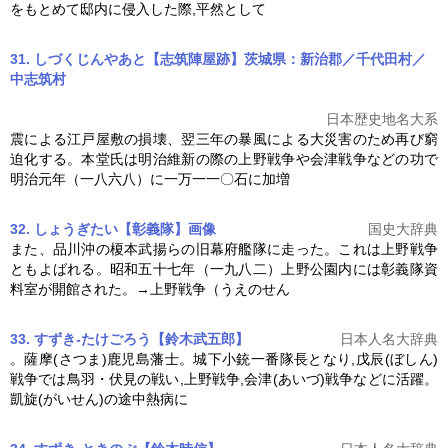
をもとめて邸内に侵入した際,平然として
31. しづくじんやあと【志筑陣屋跡】茨城県：新治郡／千代田村／
中志筑村
日本歴史地名大系
震による江戸屋敷の損壊、翌三年の暴風による大災害のため再び窮
迫化する。本堂氏は明治維新の際の
上野戦争
や会津戦争などの功で
明治元年（一八六八）に一万一一〇石に加増
32. しょうぎたい【彰義隊】
画像
国史大辞典
また、品川沖の榎本武揚らの旧幕府艦隊に走った。これは
上野戦争
ともよばれる。昭和五十七年（一九八二）上野公園内には彰義隊資
料室が開館された。→
上野戦争
（うえのせん
33. すずき-たけごろう【鈴木武五郎】
日本人名大辞典
。薩摩(さつま)鹿児島藩士。城下小銃一番隊長となり,戊辰(ぼしん)
戦争では鳥羽・伏見の戦い,
上野戦争
,会津(あいづ)戦争などに活躍。
凱旋(がいせん)の途中熱病に