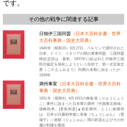
です。
その他の戦争に関連する記事
日独伊三国同盟
（日本大百科全書・世界
大百科事典・国史大辞典）
1940年（昭和15）9月27日、ベルリンで調印された
日本、ドイツ、イタリアの間の軍事同盟。三国同盟
締結交渉は、最初、1937年に結ばれた日独伊三国
防共協定を強化しようという目的で、第一次近衛文
麿（このえふみまろ）内閣の末期に始まったが、
1939年
満州事変
（日本大百科全書・世界大百科
事典・国史大辞典）
1931年（昭和6）9月18日の柳条湖（りゅうじょう
こ）事件に始まった日本軍の満州（中国東北地域）
侵略戦争。[君島和彦]▲前史満州、とくに南満州
は、日本が日露戦争後に長春（ちょうしゅん）（寛
城子）―旅順（りょじゅん）間の鉄道およびその付
属の利権を獲得