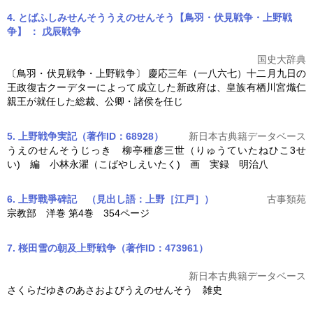
4. とばふしみせんそううえのせんそう【鳥羽・伏見戦争・上野戦
争】 ： 戊辰戦争
国史大辞典
〔鳥羽・伏見戦争・
上野戦争
〕 慶応三年（一八六七）十二月九日の
王政復古クーデターによって成立した新政府は、皇族有栖川宮熾仁
親王が就任した総裁、公卿・諸侯を任じ
5. 上野戦争実記（著作ID：68928）
新日本古典籍データベース
うえのせんそうじっき 柳亭種彦三世（りゅうていたねひこ3せ
い) 編 小林永濯（こばやしえいたく) 画 実録 明治八
6. 上野戰爭碑記
（見出し語：上野［江戸］）
古事類苑
宗教部 洋巻 第4巻 354ページ
7. 桜田雪の朝及上野戦争（著作ID：473961）
新日本古典籍データベース
さくらだゆきのあさおよびうえのせんそう 雑史