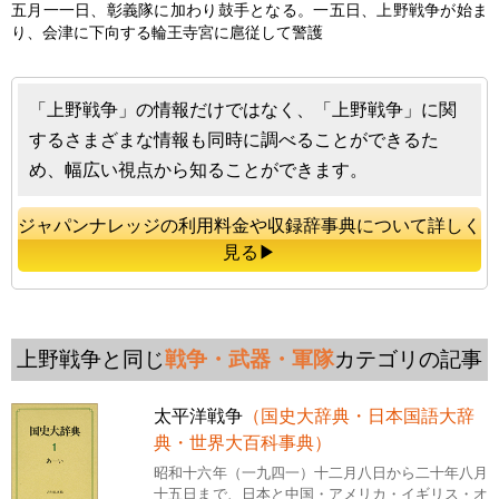
五月一一日、彰義隊に加わり鼓手となる。一五日、
上野戦争
が始ま
り、会津に下向する輪王寺宮に扈従して警護
「上野戦争」の情報だけではなく、「上野戦争」に関
するさまざまな情報も同時に調べることができるた
め、幅広い視点から知ることができます。
ジャパンナレッジの利用料金や収録辞事典について詳しく
見る▶
上野戦争と同じ
戦争・武器・軍隊
カテゴリの記事
太平洋戦争
（国史大辞典・日本国語大辞
典・世界大百科事典）
昭和十六年（一九四一）十二月八日から二十年八月
十五日まで、日本と中国・アメリカ・イギリス・オ