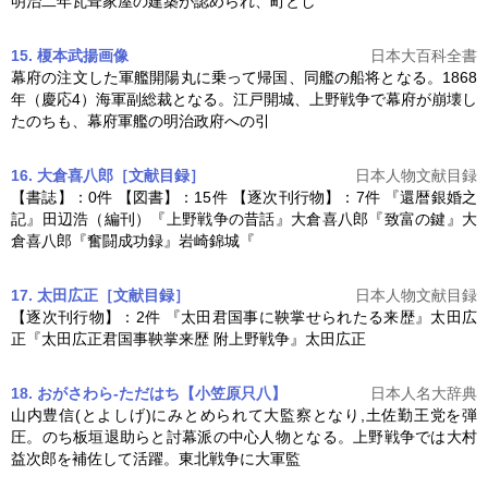
明治二年瓦葺家屋の建築が認められ、町とし
15. 榎本武揚
画像
日本大百科全書
幕府の注文した軍艦開陽丸に乗って帰国、同艦の船将となる。1868
年（慶応4）海軍副総裁となる。江戸開城、
上野戦争
で幕府が崩壊し
たのちも、幕府軍艦の明治政府への引
16. 大倉喜八郎［文献目録］
日本人物文献目録
【書誌】：0件 【図書】：15件 【逐次刊行物】：7件 『還暦銀婚之
記』田辺浩（編刊）『
上野戦争
の昔話』大倉喜八郎『致富の鍵』大
倉喜八郎『奮闘成功録』岩崎錦城『
17. 太田広正［文献目録］
日本人物文献目録
【逐次刊行物】：2件 『太田君国事に鞅掌せられたる来歴』太田広
正『太田広正君国事鞅掌来歴 附
上野戦争
』太田広正
18. おがさわら-ただはち【小笠原只八】
日本人名大辞典
山内豊信(とよしげ)にみとめられて大監察となり,土佐勤王党を弾
圧。のち板垣退助らと討幕派の中心人物となる。
上野戦争
では大村
益次郎を補佐して活躍。東北戦争に大軍監