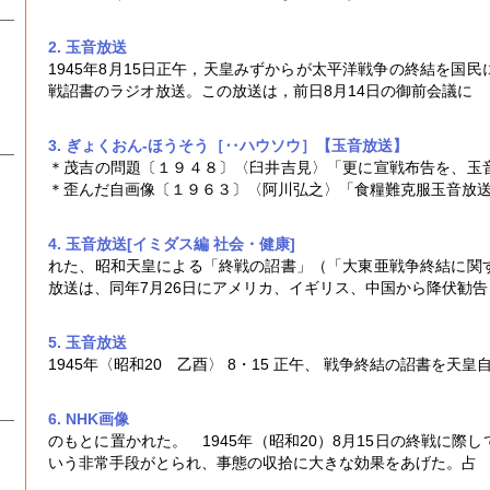
2. 玉音放送
1945年8月15日正午，天皇みずからが太平洋戦争の終結を国
戦詔書のラジオ放送。この放送は，前日8月14日の御前会議に
3. ぎょくおん‐ほうそう［‥ハウソウ］【玉音放送】
＊茂吉の問題〔１９４８〕〈臼井吉見〉「更に宣戦布告を、
玉
＊歪んだ自画像〔１９６３〕〈阿川弘之〉「食糧難克服
玉音放
4. 玉音放送[イミダス編 社会・健康]
れた、昭和天皇による「終戦の詔書」（「大東亜戦争終結に関
放送
は、同年7月26日にアメリカ、イギリス、中国から降伏勧告
5. 玉音放送
1945年〈昭和20 乙酉〉 8・15 正午、 戦争終結の詔書を天皇
6. NHK
画像
のもとに置かれた。 1945年（昭和20）8月15日の終戦に際
いう非常手段がとられ、事態の収拾に大きな効果をあげた。占