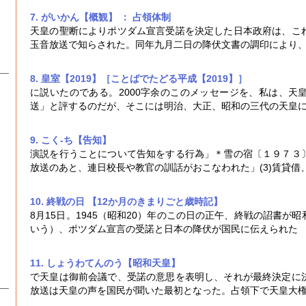
7. がいかん【概観】 ： 占領体制
天皇の聖断によりポツダム宣言受諾を決定した日本政府は、こ
玉音放送
で知らされた。同年九月二日の降伏文書の調印により
8. 皇室【2019】［ことばでたどる平成【2019】］
に説いたのである。2000字余のこのメッセージを、私は、天
送
」と評するのだが、そこには明治、大正、昭和の三代の天皇
9. こく‐ち【告知】
演説を行うことについて告知をする行為」＊雪の宿〔１９７３
放送
のあと、連日校長や教官の訓話がおこなわれた」(3)賃貸借
10. 終戦の日 【12か月のきまりごと歳時記】
8月15日。1945（昭和20）年のこの日の正午、終戦の詔書が
いう）、ポツダム宣言の受諾と日本の降伏が国民に伝えられた
11. しょうわてんのう【昭和天皇】
で天皇は御前会議で、受諾の意思を表明し、それが最終決定に
放送
は天皇の声を国民が聞いた最初となった。占領下で天皇大