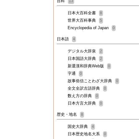
百科
13
日本大百科全書
8
世界大百科事典
5
Encyclopedia of Japan
0
日本語
4
デジタル大辞泉
2
日本国語大辞典
2
新選漢和辞典Web版
0
字通
0
故事俗信ことわざ大辞典
0
全文全訳古語辞典
0
数え方の辞典
0
日本方言大辞典
0
歴史・地名
8
国史大辞典
4
日本歴史地名大系
0