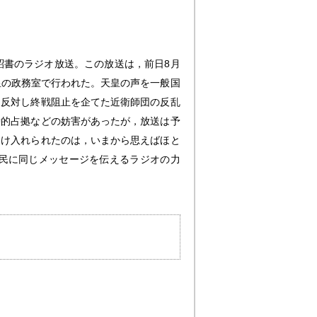
詔書のラジオ放送。この放送は，前日8月
皇の政務室で行われた。天皇の声を一般国
に反対し終戦阻止を企てた近衛師団の反乱
時的占拠などの妨害があったが，放送は予
受け入れられたのは，いまから思えばほと
民に同じメッセージを伝えるラジオの力