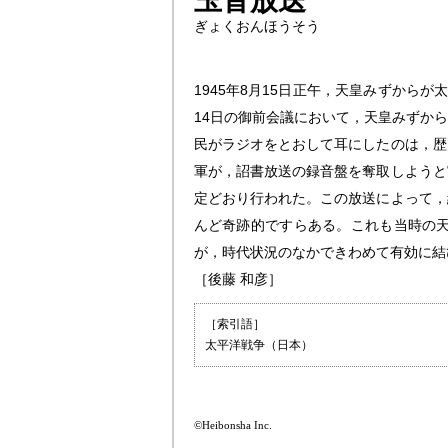
玉音放送
ぎょくおんほうそう
1945年8月15日正午，天皇みずか
14日の御前会議において，天皇みずか
民がラジオをとおして耳にしたのは，歴
軍が，詔書放送の録音盤を奪取しようと
定どおり行われた。この放送によって，
んど奇跡的ですらある。これも当時の
が，時代状況のなかできわめて有効に結
［後藤 和彦］
［索引語］
太平洋戦争（日本）
©Heibonsha Inc.