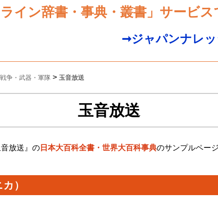
ンライン辞書・事典・叢書」サービス
➞ジャパンナレッ
>
戦争・武器・軍隊
玉音放送
玉音放送
玉音放送』の
日本大百科全書・世界大百科事典
のサンプルペー
ニカ）