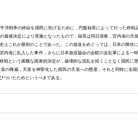
らが太平洋戦争の終結を国民に告げるために，円盤録音によって行った終戦
らの最後決定により実施となったもので，録音は同日深夜，宮内省の天
史上これが最初のことであった。この放送をめぐっては，日本の降伏
宮内省に乱入した事件，さらに日本放送協会の会館の反乱軍による一
終戦という困難な国家的決定が，破壊的な混乱を招くことなく国民に
天皇の権威，天皇を神聖化した国民の天皇への態度，それと同時に全国
びついたためというべきである。