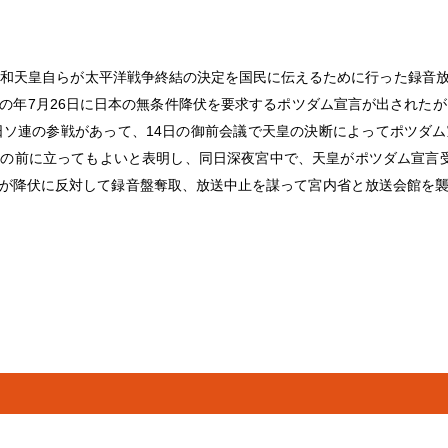
ら、昭和天皇自らが太平洋戦争終結の決定を国民に伝えるために行った録
の年7月26日に日本の無条件降伏を要求するポツダム宣言が出されたが
日ソ連の参戦があって、14日の御前会議で天皇の決断によってポツダ
の前に立ってもよいと表明し、同日深夜宮中で、天皇がポツダム宣言
が降伏に反対して録音盤奪取、放送中止を謀って宮内省と放送会館を