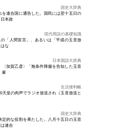
国史大辞典
れを連合国に通告した。国民には翌十五日の
、日本政
現代用語の基礎知識
皇の「人間宣言」、あるいは「平成の
玉音放
にはな
日本国語大辞典
〕〈加賀乙彦〉「無条件降服を告知した
玉音
、雇
生活便利帳
昭和天皇の肉声でラジオ放送され（
玉音放送
と
国史大辞典
決定的な役割を果たした。八月十五日の
玉音
権は連合