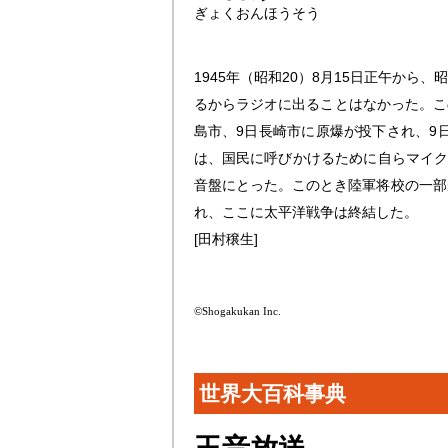
ぎょくおんほうそう
1945年（昭和20）8月15日正午か
るからラジオに出ることはなかった。こ
島市、9日長崎市に原爆が投下され、9
は、国民に呼びかけるために自らマイク
音盤にとった。このとき陸軍将校の一部
れ、ここに太平洋戦争は終結した。
[田村穣生]
©Shogakukan Inc.
世界大百科事典