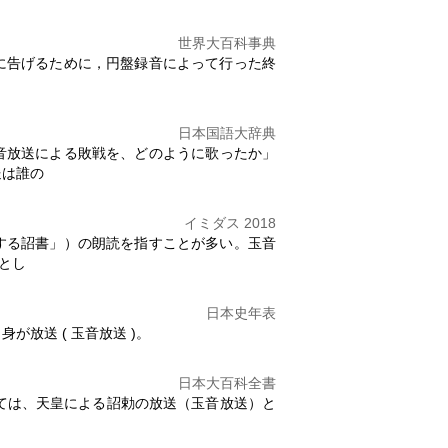
世界大百科事典
民に告げるために，円盤録音によって行った終
日本国語大辞典
音放送
による敗戦を、どのように歌ったか」
送
は誰の
イミダス 2018
する詔書」）の朗読を指すことが多い。
玉音
とし
日本史年表
自身が放送 (
玉音放送
)。
日本大百科全書
しては、天皇による詔勅の放送（
玉音放送
）と