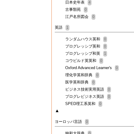
日本史年表
4
古事類苑
0
江戸名所図会
0
英語
1
ランダムハウス英和
0
プログレッシブ英和
0
プログレッシブ和英
1
コウビルド英英和
0
Oxford Advanced Learner's
0
理化学英和辞典
0
医学英和辞典
0
ビジネス技術実用英語
0
プログレビジネス英語
0
SPED理工系英和
0
▲
ヨーロッパ言語
0
独和大辞典
0