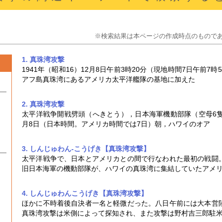
※検索結果は本ページの作成時点のもので
1. 真珠湾攻撃
1941年（昭和16）12月8日午前3時20分（現地時間7日午前
アフ島真珠湾にあるアメリカ太平洋艦隊の基地に加えた
2. 真珠湾攻撃
太平洋戦争開戦劈頭（へきとう），日本海軍機動部隊（空母6隻基
月8日（日本時間。アメリカ時間では7日）朝，ハワイのオア
3. しんじゅわん‐こうげき【真珠湾攻撃】
太平洋戦争で、日本とアメリカとの間で行なわれた最初の戦闘
旧日本海軍の機動部隊が、ハワイの真珠湾に集結していたアメ
4. しんじゅわんこうげき【真珠湾攻撃】
ほかに不時着後自決者一名と軽微だった。八日午前には大本営
真珠湾攻撃
は米側によって探知され、また攻撃は野村吉三郎駐