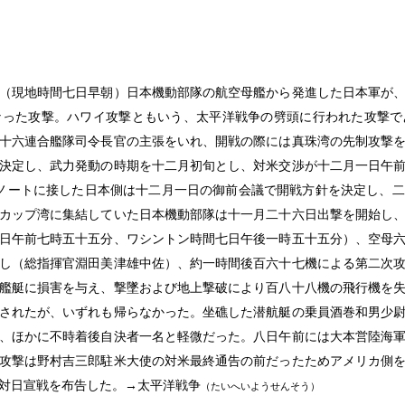
（現地時間七日早朝）日本機動部隊の航空母艦から発進した日本軍が
なった攻撃。ハワイ攻撃ともいう、太平洋戦争の劈頭に行われた攻撃で
十六連合艦隊司令長官の主張をいれ、開戦の際には真珠湾の先制攻撃
決定し、武力発動の時期を十二月初旬とし、対米交渉が十二月一日午
ノートに接した日本側は十二月一日の御前会議で開戦方針を決定し、
カップ湾に集結していた日本機動部隊は十一月二十六日出撃を開始し
日午前七時五十五分、ワシントン時間七日午後一時五十五分）、空母
し（総指揮官淵田美津雄中佐）、約一時間後百六十七機による第二次
艦艇に損害を与え、撃墜および地上撃破により百八十八機の飛行機を
されたが、いずれも帰らなかった。坐礁した潜航艇の乗員酒巻和男少
、ほかに不時着後自決者一名と軽微だった。八日午前には大本営陸海
攻撃は野村吉三郎駐米大使の対米最終通告の前だったためアメリカ側
対日宣戦を布告した。→太平洋戦争
（たいへいようせんそう）