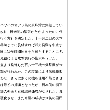
、ハワイのオアフ島の真珠湾に集結してい
ある。日米間の緊張がたかまったのに伴
を行う方針を決定した。十一月二日の大本
前零時までに妥結すれば武力発動を中止す
二日には作戦開始日を八日とすることに允
、允裁による攻撃実行の指示をうけた。十
六隻より発進した百八十三機の爆撃機が米
攻撃が行われた。この攻撃により米戦艦四
失わせ、さらに多くの機を使用不能とさせ
尉は最初の捕虜となったが、日本側の損害
軍部の発表と宣戦詔勅発布がなされた。真
を硬化させ、また奇襲の成功は米英の国民