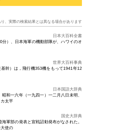
あり、実際の検索結果とは異なる場合があります
日本大百科全書
7時50分）、日本海軍の機動部隊が、ハワイのオ
世界大百科事典
幹）は，飛行機353機をもって1941年12
日本国語大辞典
。昭和一六年（一九四一）一二月八日未明、
リカ太平
国史大辞典
陸海軍部の発表と宣戦詔勅発布がなされた。
米大使の