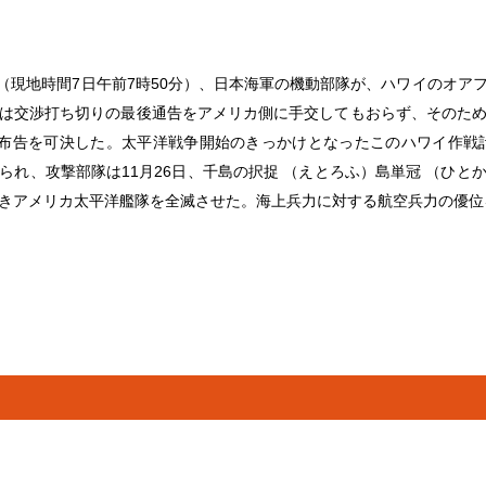
時20分（現地時間7日午前7時50分）、日本海軍の機動部隊が、ハワイのオ
は交渉打ち切りの最後通告をアメリカ側に手交してもおらず、そのた
布告を可決した。太平洋戦争開始のきっかけとなったこのハワイ作戦計
られ、攻撃部隊は11月26日、千島の択捉 （えとろふ）島単冠 （ひと
きアメリカ太平洋艦隊を全滅させた。海上兵力に対する航空兵力の優位