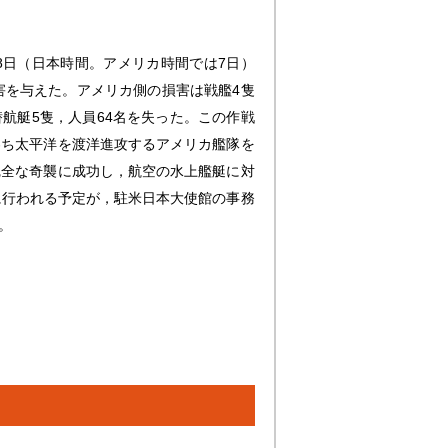
月8日（日本時間。アメリカ時間では7日）
害を与えた。アメリカ側の損害は戦艦4隻
航艇5隻，人員64名を失った。この作戦
わち太平洋を渡洋進攻するアメリカ艦隊を
完全な奇襲に成功し，航空の水上艦艇に対
に行われる予定が，駐米日本大使館の事務
。