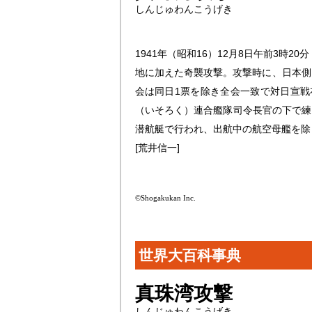
しんじゅわんこうげき
1941年（昭和16）12月8日午前3
地に加えた奇襲攻撃。攻撃時に、日本側
会は同日1票を除き全会一致で対日宣戦
（いそろく）連合艦隊司令長官の下で練
潜航艇で行われ、出航中の航空母艦を除
[荒井信一]
©Shogakukan Inc.
世界大百科事典
真珠湾攻撃
しんじゅわんこうげき