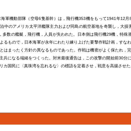
軍機動部隊（空母6隻基幹）は，飛行機353機をもって1941年12
泊中のアメリカ太平洋艦隊主力および同島の航空基地を奇襲し，大損
，多数の艦艇，飛行機，人員が失われた。日本側は飛行機29機，特殊潜
よるもので，日本海軍が永年にわたり練り上げた要撃作戦計画，すな
とはまったく方針の異なるものであった。作戦は機密がよく保たれ，
主兵になる端緒をつくった。対米最後通告は，この攻撃の開始前30分
リカ国民に〈真珠湾を忘れるな〉の標語を定着させ，戦意を高揚させた