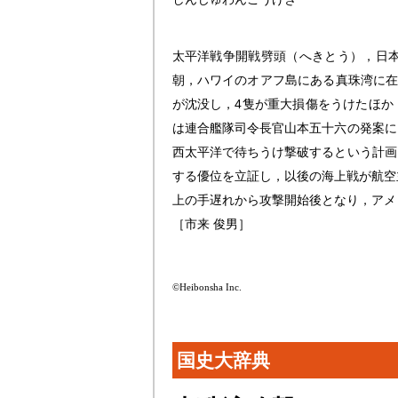
太平洋戦争開戦劈頭（へきとう），日本海
朝，ハワイのオアフ島にある真珠湾に在
が沈没し，4隻が重大損傷をうけたほか
は連合艦隊司令長官山本五十六の発案に
西太平洋で待ちうけ撃破するという計画
する優位を立証し，以後の海上戦が航空
上の手遅れから攻撃開始後となり，アメ
［市来 俊男］
©Heibonsha Inc.
国史大辞典