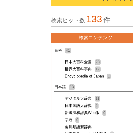
133
件
検索ヒット数
検索コンテンツ
百科
41
日本大百科全書
23
世界大百科事典
17
Encyclopedia of Japan
1
日本語
13
デジタル大辞泉
11
日本国語大辞典
2
新選漢和辞典Web版
0
字通
0
角川類語新辞典