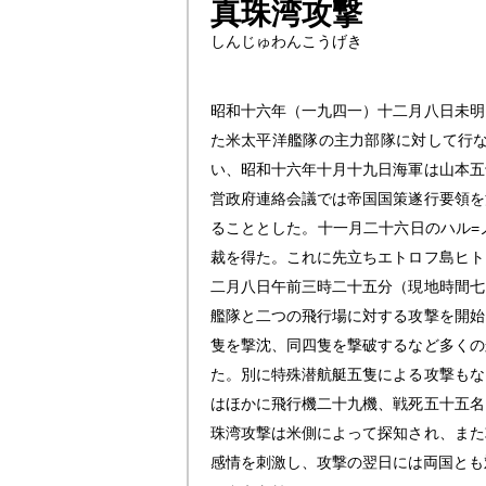
真珠湾攻撃
しんじゅわんこうげき
昭和十六年（一九四一）十二月八日未明
た米太平洋艦隊の主力部隊に対して行
い、昭和十六年十月十九日海軍は山本五
営政府連絡会議では帝国国策遂行要領を
ることとした。十一月二十六日のハル=
裁を得た。これに先立ちエトロフ島ヒト
二月八日午前三時二十五分（現地時間七
艦隊と二つの飛行場に対する攻撃を開始
隻を撃沈、同四隻を撃破するなど多くの
た。別に特殊潜航艇五隻による攻撃もな
はほかに飛行機二十九機、戦死五十五名
珠湾攻撃は米側によって探知され、また
感情を刺激し、攻撃の翌日には両国とも