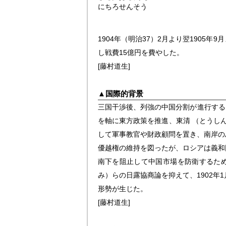
にちろせんそう
1904年（明治37）2月より翌190
し戦費15億円を費やした。
[藤村道生]
▲
国際的背景
三国干渉後、列強の中国分割が進行する
を軸に東方政策を推進、東清 （とうし
して軍事教官や財政顧問を置き、南岸の
優越権の維持を図ったが、ロシアは義和
南下を阻止して中国市場を防衛するため
み）らの日露協商論を抑えて、1902
形勢が生じた。
[藤村道生]