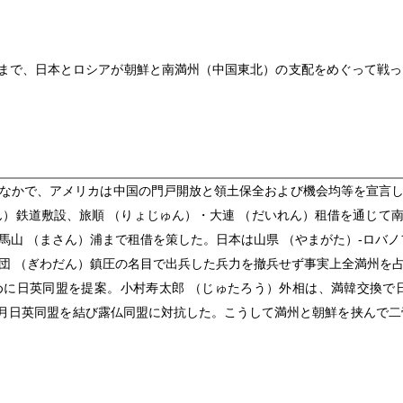
5年9月まで、日本とロシアが朝鮮と南満州（中国東北）の支配をめぐって戦
なかで、アメリカは中国の門戸開放と領土保全および機会均等を宣言
ん）鉄道敷設、旅順 （りょじゅん）・大連 （だいれん）租借を通じて
馬山 （まさん）浦まで租借を策した。日本は山県 （やまがた）‐ロバノ
団 （ぎわだん）鎮圧の名目で出兵した兵力を撤兵せず事実上全満州を
に日英同盟を提案。小村寿太郎 （じゅたろう）外相は、満韓交換で
年1月日英同盟を結び露仏同盟に対抗した。こうして満州と朝鮮を挟んで二