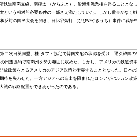
清鉄道南満支線、南樺太 （からふと）、沿海州漁業権を得ることとな
太という相対的必要条件の一部さえ満たしていた。しかし償金がなく
講和反対の国民大会を開き、日比谷焼打 （ひびややきうち）事件に戦争
第二次日英同盟、桂‐タフト協定で韓国支配の承認を受け、逐次韓国の主
翌年の日露協約で南満州を勢力範囲に収めた。しかし、アメリカの鉄道資
開放政策をとるアメリカのアジア政策と衝突することとなった。日本の
期待を失わせた。一方アジアへの進出を阻まれたロシアがバルカン政
大戦の戦略配置ができあがったのである。