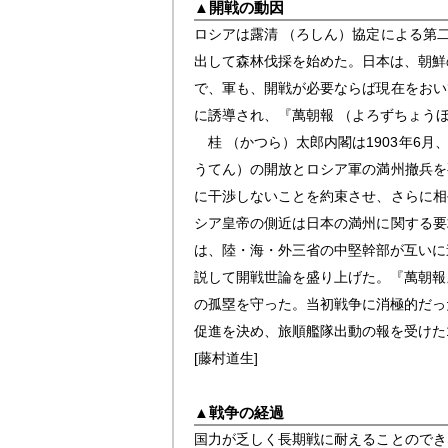
▲
開戦の動因
ロシアは露清 （ろしん）協定による第二
出して森林伐採を始めた。日本は、朝鮮
で、軍も、開戦が必要ならば現在をおい
に誘導され、『萬朝報 （よろずちょう
桂 （かつら）太郎内閣は1903年6
うてん）の開放とロシア軍の満州撤兵を
に干渉しないことを約束させ、さらに相
シア皇帝の側近は日本の満州に関する要
は、陸・海・外三省の中堅幹部が互いに
説して開戦世論を盛り上げた。『萬朝報
の孤塁を守った。当初戦争に消極的だっ
促進を決め、旅順艦隊出動の報を受けた1
[藤村道生]
▲
戦争の経過
国力が乏しく長期戦に耐えることのでき