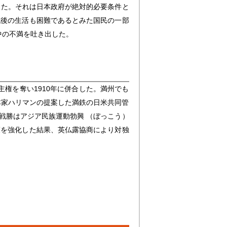
った。それは日本政府が絶対的必要条件と
戦後の生活も困難であるとみた国民の一部
中の不満を吐き出した。
権を奪い1910年に併合した。満州でも
本家ハリマンの提案した満鉄の日米共同管
戦勝はアジア民族運動勃興 （ぼっこう）
策を強化した結果、英仏露協商により対独