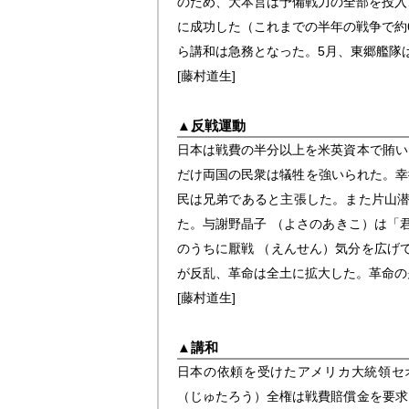
のため、大本営は予備戦力の全部を投入
に成功した（これまでの半年の戦争で約
ら講和は急務となった。5月、東郷艦隊
[藤村道生]
▲
反戦運動
日本は戦費の半分以上を米英資本で賄い
だけ両国の民衆は犠牲を強いられた。幸
民は兄弟であると主張した。また片山潜
た。与謝野晶子 （よさのあきこ）は「
のうちに厭戦 （えんせん）気分を広げ
が反乱、革命は全土に拡大した。革命の
[藤村道生]
▲
講和
日本の依頼を受けたアメリカ大統領セ
（じゅたろう）全権は戦費賠償金を要求