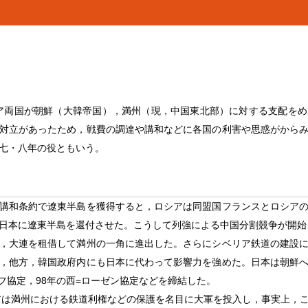
本とロシア両国が朝鮮（大韓帝国），満州（現，中国東北部）に対する支配
対立があったため，戦費の調達や講和などに各国の利害や思惑がから
七・八年の役ともいう。
講和条約で遼東半島を獲得すると，ロシアは同盟国フランスとロシア
日本に遼東半島を還付させた。こうして列強による中国分割競争が開始さ
，大連を租借して満州の一角に進出した。さらにシベリア鉄道の建設
，他方，韓国政府内にも日本に代わって影響力を強めた。日本は朝鮮
ノフ協定，98年の西=ローゼン協定などを締結した。
アは満州における鉄道利権などの保護を名目に大軍を投入し，事実上，