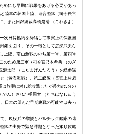
ためにも早期に戦果をあげる必要があっ
戦と陸軍の韓国上陸、連合艦隊（司令長官
に、また日銀総裁高橋是清 （これきよ）
第一次日韓協約を締結して事実上の保護国
の封鎖を図り、その一環として広瀬武夫ら
島に上陸、南山激戦ののち第一軍、第四軍
囲のため第三軍（司令官乃木希典 （のぎ
玉源太郎 （こだまげんたろう）を総参謀
させ（黄海海戦）、第二艦隊（長官上村彦
軍は旅順に対し総攻撃したが兵力の3分の
んでん）された橘周太 （たちばなしゅう
し、日本の望んだ早期終戦の可能性は去っ
て、現役兵の増援とバルチック艦隊の遠
ク艦隊の出発で緊急課題となった旅順攻略