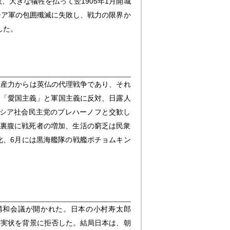
大きな犠牲を払って翌1905年1月開城
シア軍の包囲殲滅に失敗し、戦力の限界か
した。
生産力からは英仏の代理戦争であり、それ
て「愛国主義」と軍国主義に反対、日露人
ロシア社会民主党のプレハーノフと交歓し
と裏腹に戦死者の増加、生活の窮乏は民衆
化、6月には黒海艦隊の戦艦ポチョムキン
講和会議が開かれた。日本の小村寿太郎
の実状を背景に拒否した。結局日本は、朝