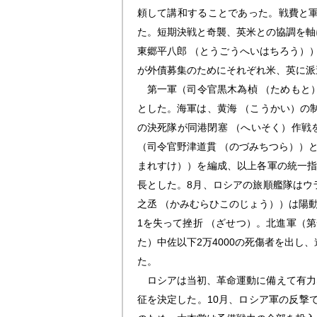
頼して講和することであった。戦費と
た。短期決戦と奇襲、英米との協調を軸
東郷平八郎 （とうごうへいはちろう）
が外債募集のためにそれぞれ米、英に派
第一軍（司令官黒木為楨 （ためもと）
とした。海軍は、黄海 （こうかい）の
の決死隊が同港閉塞 （へいそく）作戦
（司令官野津道貫 （のづみちつら））
まれすけ））を編成、以上各軍の統一指
長とした。8月、ロシアの旅順艦隊はウ
之丞 （かみむらひこのじょう））は陽
1を失って挫折 （ざせつ）。北進軍（
た）中佐以下2万4000の死傷者を出
た。
ロシアは当初、革命運動に備えて有力
征を決定した。10月、ロシア軍の反撃