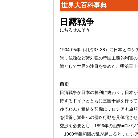
世界大百科事典
日露戦争
にちろせんそう
1904-05年（明治37-38）に日
米，仏独など諸列強の帝国主義的利害の
戦として世界の注目を集めた。明治三十
前史
日清戦争が日本の勝利に終わり，日本が
待するドイツとともに三国干渉を行って
ゆうわん）租借を契機に，ロシアも旅順
を獲得し満州への侵略行動を具体化させ
交渉を必要とし，1896年の山県=ロバ
1900年義和団の乱が起こると，ロシ