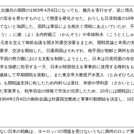
次撤兵の期限の1903年4月8日になっても、撤兵を実行せず、逆に増
の安全を脅かすものとして態度を硬化させた。おりしも日清戦後の10
てないと強調した。国民は軍拡による相次ぐ増税にあえいでいたが、
ほう）』に拠 （よ）る内村鑑三 （かんぞう）や幸徳秋水 （こうとくし
月、元老を交えて御前会議を開き対露交渉案をまとめ、開戦世論と米英の支
要求、交渉を開始した。日露両国はそれぞれ、相手国が朝鮮と満州を
手国の勢力圏における支配を制限しようとした。日本は日英同盟の存
求を強硬に拒否する一方、日本が韓国領土を軍事的に使用する権利を
連絡して早期開戦を策動し、また東京帝大教授戸水寛人 （とみずひろ
』も開戦論支持に転じたため内村らは退社、幸徳や堺利彦 （さかいと
た実業界も、戦争切迫の情報で市況が沈滞したため、10月には開戦説に
904年2月4日の御前会議は対露国交断絶と軍事行動開始を決定し、1
ない日本の戦略は、ヨーロッパの増援を受けないうちに満州のロシア