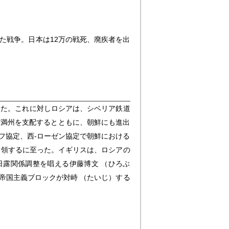
った戦争。日本は12万の戦死、廃疾者を出
した。これに対しロシアは、シベリア鉄道
南満州を支配するとともに、朝鮮にも進出
フ協定、西‐ローゼン協定で朝鮮における
占領するに至った。イギリスは、ロシアの
日露関係調整を唱える伊藤博文 （ひろぶ
帝国主義ブロックが対峙 （たいじ）する