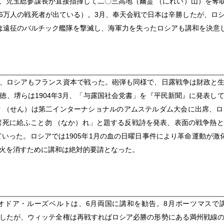
、児玉総参謀長が直接指揮して二〇三高地（爾霊 （にれい）山）を奪取、
6万人の戦死者が出ている）。3月、奉天会戦で日本は辛勝したが、ロ
は遠征のバルチック艦隊を撃滅し、海軍力を失ったロシアも講和を決意
、ロシアもフランス資本で戦った。砲弾も同様で、日露戦争は財政と
徳、堺らは1904年3月、「与露国社会党書」を『平民新聞』に発表し
 （せん）は第二インターナショナルのアムステルダム大会に出席、
君死に給ふこと勿 （なか）れ」と題する反戦詩を発表、表面の戦争熱
ていった。ロシアでは1905年1月の血の日曜日事件により革命運動が激
火を消すために講和は絶対的要請となった。
オドア・ルーズベルトは、6月両国に講和を勧告。8月ポーツマスで
したが、ウィッテ全権は再戦すればロシア必勝の形勢にある満州戦線