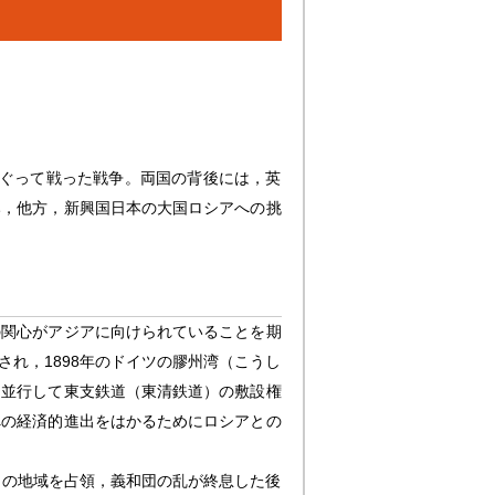
をめぐって戦った戦争。両国の背後には，英
み，他方，新興国日本の大国ロシアへの挑
の関心がアジアに向けられていることを期
れ，1898年のドイツの膠州湾（こうし
に並行して東支鉄道（東清鉄道）の敷設権
への経済的進出をはかるためにロシアとの
この地域を占領，義和団の乱が終息した後