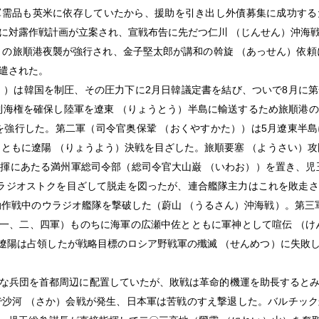
軍需品も英米に依存していたから、援助を引き出し外債募集に成功する
に対露作戦計画が立案され、宣戦布告に先だつ仁川 （じんせん）沖海
）の旅順港夜襲が強行され、金子堅太郎が講和の斡旋 （あっせん）依頼
遣された。
）は韓国を制圧、その圧力下に2月日韓議定書を結び、ついで8月に
制海権を確保し陸軍を遼東 （りょうとう）半島に輸送するため旅順港
を強行した。第二軍（司令官奥保鞏 （おくやすかた））は5月遼東半
とともに遼陽 （りょうよう）決戦を目ざした。旅順要塞 （ようさい）攻
揮にあたる満州軍総司令部（総司令官大山巌 （いわお））を置き、児
ラジオストクを目ざして脱走を図ったが、連合艦隊主力はこれを敗走
動作戦中のウラジオ艦隊を撃破した（蔚山 （うるさん）沖海戦）。第三
第一、二、四軍）ものちに海軍の広瀬中佐とともに軍神として喧伝 （け
し、遼陽は占領したが戦略目標のロシア野戦軍の殲滅 （せんめつ）に失敗
な兵団を首都周辺に配置していたが、敗戦は革命的機運を助長するとみ
で沙河 （さか）会戦が発生、日本軍は苦戦のすえ撃退した。バルチッ