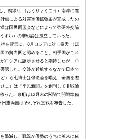
兵し、鴨緑江 （おうりょくこう）南岸に進
年計画による対露軍備拡張案が完成したの
不満は国民同盟会などによって強硬外交論
ゅうすい）の非戦論は孤立していった。
持を背景に、8月ロシアに対し奉天 （ほ
自国の勢力圏と認めること、相手国がこれ
在がロシアに譲歩させると期待したが、ロ
も否認した。交渉が難航するなかで日本で
んど）ら七博士は強硬論を唱え、全国を遊
しひこ）は『平民新聞』を創刊して非戦論
移った。政府は12月末の閣議で開戦準備
0日日露両国はそれぞれ宣戦を布告した。
軍を撃滅し、戦況が優勢のうちに英米に依