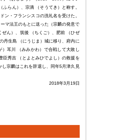
 （ふらん）、宗滴 （そうてき）と称す。
てドン・フランシスコの洗礼名を受けた。
ローマ法王のもとに送った（宗麟の発意で
くぜん）、筑後 （ちくご）、肥前 （ひぜ
）の丹生島 （にうじま）城に移り、府内に
うが）耳川 （みみかわ）で合戦して大敗し
豊臣秀吉 （とよとみひでよし）の救援を
かし宗麟はこれを辞退し、同年5月津久見
2018年3月19日