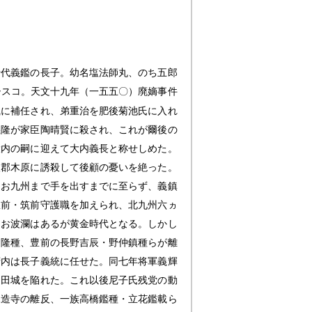
十代義鑑の長子。幼名塩法師丸、のち五郎
シスコ。天文十九年（一五五〇）廃嫡事件
職に補任され、弟重治を肥後菊池氏に入れ
義隆が家臣陶晴賢に殺され、これが爾後の
大内の嗣に迎えて大内義長と称せしめた。
入郡木原に誘殺して後顧の憂いを絶った。
なお九州まで手を出すまでに至らず、義鎮
豊前・筑前守護職を加えられ、北九州六ヵ
なお波瀾はあるが黄金時代となる。しかし
田隆種、豊前の長野吉辰・野仲鎮種らが離
府内は長子義統に任せた。同七年将軍義輝
富田城を陥れた。これ以後尼子氏残党の動
竜造寺の離反、一族高橋鑑種・立花鑑載ら