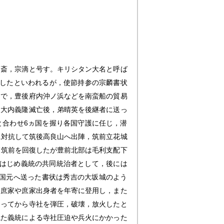
円斎，宗滴と号す。キリシタン大名と呼ば
遣したといわれるが，使節持参の宗麟書状
的で，豊後府内沖ノ浜などを南蛮船の貿易
。大内義隆滅亡後，弟晴英を後継者に送っ
と合わせ6ヵ国を握り各国守護に任じ，潜
に対抗して筑後高良山へ出陣，筑前立花城
て筑前を回復したが豊前北部は毛利支配下
帰。はじめ義統の共同統治者として，後には
き国元へ送った書状は秀吉の大坂城のよう
力庶家や庶家出身者を年寄に登用し，また
なってから寺社を弾圧，破壊，放火したと
ねた義統による寺社圧迫や兵火にかかった