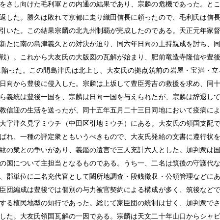
をさし向けた毛利軍との内通の結果であり、宗麟の危機であった。と
返した。勝久は敗れて京都に走り織田信長に頼ったので、毛利氏は信
引いた。この結果宗麟の北九州制覇が完成したのである。天正元年家
新たに南の島津義久との対決が迫り、同六年日向の土持親成を討ち、
戦）。これから大友氏の大版図の瓦解が始まり、肥前竜造寺隆信や豊
に陥った。この間島津氏は北上し、大友氏の拠点筑前の岩屋・宝満・立
日向から豊後に侵入した。宗麟は上坂して豊臣秀吉の救援を求め、同
ら義統は豊後一国を、宗麟は日向一国を与えられたが、宗麟は辞退し
教信迎の生活を送ったが、同十五年五月二十三日同地において疫病に
大字津久見字ミウチ（中田区引地ミウチ）にある。大友氏の領国支配
ばれ、一種の評定衆ともいうべきもので、大友氏発給の文書に遵行状
紋の衆との争いがあり、義鑑の遺言で三人充計六人とした。加判衆は
の国について主担当となるものである。うち一、二名は筑後の守護代
、郡単位に二名充代官として闕所地調査・段銭徴収・公領管理などに
臣団編成は豊後では個別の与力被官契約による構成が多く、筑後など
する植民地型の知行であった。総じて家臣団の統制は甘く、加判衆で
した。大友氏領国瓦解の一因である。宗麟は天文二十年山口からシャ