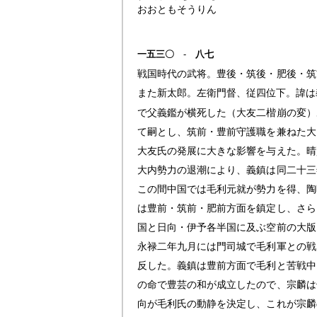
おおともそうりん
一五三〇
-
八七
戦国時代の武将。豊後・筑後・肥後・筑
また新太郎。左衛門督、従四位下。諱は
で父義鑑が横死した（大友二楷崩の変）
て嗣とし、筑前・豊前守護職を兼ねた大
大友氏の発展に大きな影響を与えた。晴
大内勢力の退潮により、義鎮は同二十三
この間中国では毛利元就が勢力を得、陶
は豊前・筑前・肥前方面を鎮定し、さら
国と日向・伊予各半国に及ぶ空前の大版
永禄二年九月には門司城で毛利軍との戦
反した。義鎮は豊前方面で毛利と苦戦中
の命で豊芸の和が成立したので、宗麟は
向が毛利氏の動静を決定し、これが宗麟