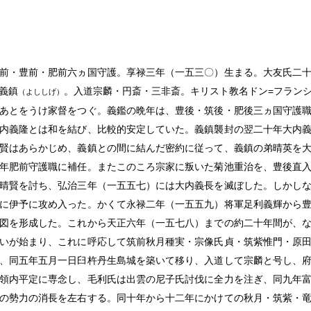
前・豊前・肥前六ヵ国守護。享禄三年（一五三〇）生まる。大友氏二
義鎮
。入道宗麟・円斎・三非斎。キリスト教名ドン=フラン
（よししげ）
あとをうけ家督をつぐ。義鑑の晩年は、豊後・筑後・肥後三ヵ国守護
内義隆とは和を結び、比較的安定していた。義鎮襲封の翌二十年大内
賢はあらかじめ、義鎮との間に結んだ密約に従って、義鎮の弟晴英を
年肥前守護職に補任。またこのころ宗家に叛いた菊池重治を、豊後直
晴賢を討ち、弘治三年（一五五七）には大内義長を滅ぼした。しかし
に伊予に攻め入った。かくて永禄二年（一五五九）将軍足利義輝から
図を形成した。これから天正六年（一五七八）までの約二十年間が、
いが始まり、これに呼応して筑前秋月種実・宗像氏貞・筑紫惟門・原
、同五年五月一日臼杵丹生島城を築いて移り、入道して宗麟と号し、
領内平定に専念し、毛利氏は出雲の尼子氏討伐に全力を注ぎ、同九年
の勢力の消長を左右する。同十年から十二年にかけての秋月・筑紫・