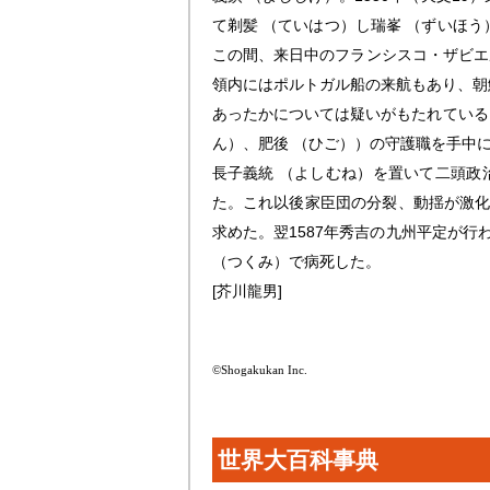
て剃髪 （ていはつ）し瑞峯 （ずいほう
この間、来日中のフランシスコ・ザビエ
領内にはポルトガル船の来航もあり、朝
あったかについては疑いがもたれている）
ん）、肥後 （ひご））の守護職を手中に
長子義統 （よしむね）を置いて二頭政治
た。これ以後家臣団の分裂、動揺が激化
求めた。翌1587年秀吉の九州平定が
（つくみ）で病死した。
[芥川龍男]
©Shogakukan Inc.
世界大百科事典