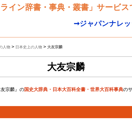
ンライン辞書・事典・叢書」サービス
➞ジャパンナレッ
>
>
の人物
日本史上の人物
大友宗麟
大友宗麟
大友宗麟』の
国史大辞典・日本大百科全書・世界大百科事典
の