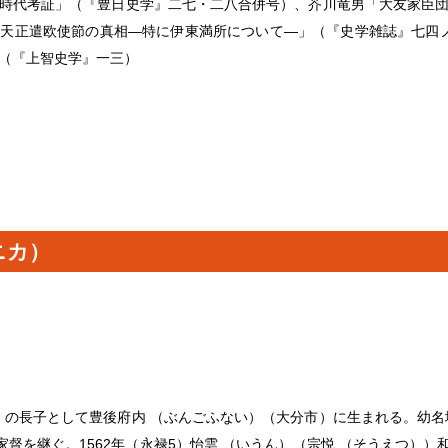
時代考証」（『豊日史学』二七・二八合併号）、芥川竜男「大友家臣
天正遣欧使節の真相―特に伊東満所について―」（『史学雑誌』七四
（『上智史学』一三）
ニカ）
き）の長子として豊後府内 （ぶんごふない）（大分市）に生まれる。幼名
家督を継ぐ。1562年（永禄5）怡雲 （いうん）（宗悦 （そうえつ））和