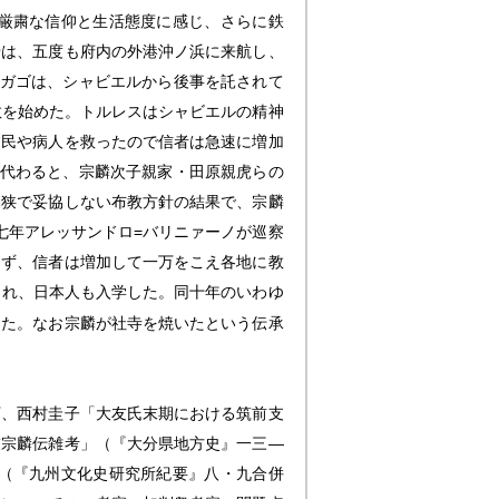
厳粛な信仰と生活態度に感じ、さらに鉄
船は、五度も府内の外港沖ノ浜に来航し、
。ガゴは、シャビエルから後事を託されて
教を始めた。トルレスはシャビエルの精神
貧民や病人を救ったので信者は急速に増加
が代わると、宗麟次子親家・田原親虎らの
偏狭で妥協しない布教方針の結果で、宗麟
七年アレッサンドロ=バリニァーノが巡察
らず、信者は増加して一万をこえ各地に教
され、日本人も入学した。同十年のいわゆ
った。なお宗麟が社寺を焼いたという伝承
下、西村圭子「大友氏末期における筑前支
友宗麟伝雑考」（『大分県地方史』一三―
（『九州文化史研究所紀要』八・九合併