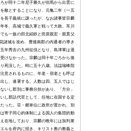
ころが同十二年尼子勝久が但馬から出雲に
長を敵とすることになり、元亀二年（一五
督を長子義統に譲ったが、なお諸事皆宗麟
同年冬、高城で義久軍と戦って大敗、耳川
後でも一族の田北紹鉄と田原親宏・親貫父
花諸城を攻め、豊後南郡の内通者の導き
十五年秀吉の九州征伐となり、島津軍は退
て受けなかった。宗麟は同十年ごろから後
より死没した。時に五十八歳。法諡瑞峰院
で注意されるものに、年老・宿老とも呼ば
を出し、連署する。人数は四、五人ではじ
国ないし郡別に事務分担があり、「方分」
ないし郡詰代官として、任地に在国する定
あたった。荘・郷単位に政所が置かれ、別
では寄子同心的体制による国人の集団的動
さえ在地しており、宗麟の晩年には加判衆
ビエルを府内に招き、キリスト教の教義と