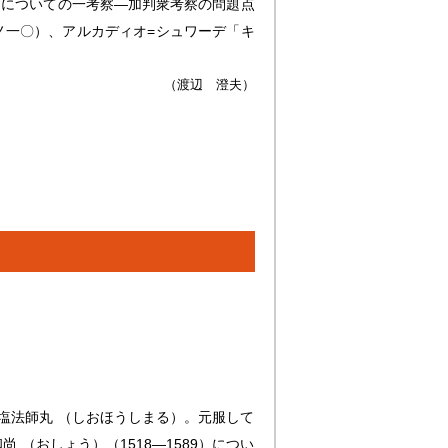
団についての一考察―加判衆考察の問題点
ノ一〇）、アルカディオ=シュワーデ「キ
（渡辺 澄夫）
塩法師丸 （しおほうしまる）。元服して
尚 （おしょう）（1518―1589）につい