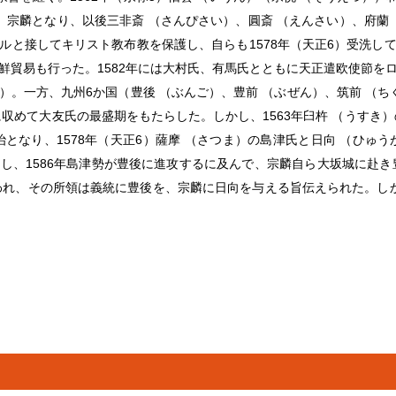
）宗麟となり、以後三非斎 （さんぴさい）、圓斎 （えんさい）、府蘭
ルと接してキリスト教布教を保護し、自らも1578年（天正6）受洗し
鮮貿易も行った。1582年には大村氏、有馬氏とともに天正遣欧使節を
。一方、九州6か国（豊後 （ぶんご）、豊前 （ぶぜん）、筑前 （ち
収めて大友氏の最盛期をもたらした。しかし、1563年臼杵 （うすき
となり、1578年（天正6）薩摩 （さつま）の島津氏と日向 （ひゅ
し、1586年島津勢が豊後に進攻するに及んで、宗麟自ら大坂城に赴き
行われ、その所領は義統に豊後を、宗麟に日向を与える旨伝えられた。し