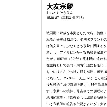
大友宗麟
おおともそうりん
1530-87（享禄3-天正15）
戦国期に豊後を本拠とした大名。義鑑（
れるが受洗は隠居後。受洗名フランシス
は偽文書で，少なくとも宗麟に関するか
港とし，フィリピン等へ貿易船を派遣す
たが，1557年（弘治3）毛利氏に追
在主権として長門・周防守護にも任じ，
を中にはさんでの総力戦を指揮，同年1
に残った。75-76年（天正3-4）こ
後見役的立場で義統を助け，86年島津
す，宗麟への接待，秀吉やその側近のよ
地域的軍事・行政権をもつ城督を新征服
いう宣教師の報告や伝説が多いが，大名