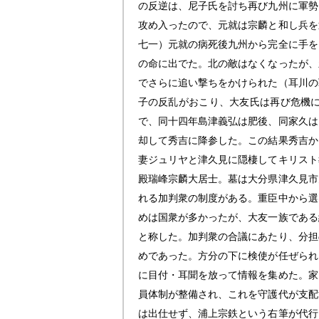
の反逆は、尼子氏を討ち再び九州に軍勢
攻め入ったので、元就は宗麟と和し兵を
七一）元就の病死後九州から完全に手を
の命に出でた。北の敵はなくなったが、
でさらに追い撃ちをかけられた（耳川の
子の反乱がおこり、大友氏は再び危機
で、同十四年島津義弘は肥後、同家久は
却して秀吉に降参した。この結果秀吉か
妻ジュリヤと津久見に隠棲してキリスト
殿瑞峰宗麟大居士。墓は大分県津久見市
れる加判衆の制度がある。重臣中から選
めは国衆が多かったが、大友一族である
と称した。加判衆の合議にあたり、分担
めであった。方分の下に検使が任ぜられ
に目付・耳聞を放って情報を集めた。家
員体制が整備され、これを守護代が支配
は出仕せず、浦上宗鉄という右筆が代行