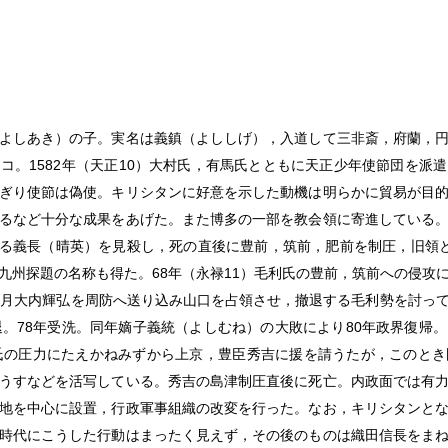
よしあき）の子。実名は義鎮（よししげ），入道して三非斎，府蘭，
コ。1582年（天正10）大村氏，有馬氏とともに天正少年使節団を派
ぎり使節は偽使。キリシタンに好意を示した動機は明らかに貿易が目
るなど十分な成果をあげた。また博多の一部を教会領に寄進している
われる義長（晴英）を見殺し，死の直後に豊前，筑前，肥前を制圧，旧領
九州探題の名称も得た。68年（永禄11）毛利氏の豊前，筑前への侵攻
0月大内輝弘を周防へ送り込み山口を占領させ，撤退する毛利勢を討っ
ろ引退。78年受洗。同年嫡子義統（よしむね）の大敗により80年政界復
氏の圧力にたえかねみずから上京，豊臣秀吉に援を請うたが，このと
うすなどを活写している。秀吉の島津制圧直後に死亡。内政面では有
地を中心に設置，行政軍事組織の改変を行った。なお，キリシタンと
時代にこうした行動はまったく見えず，その後のものは織田信長をま