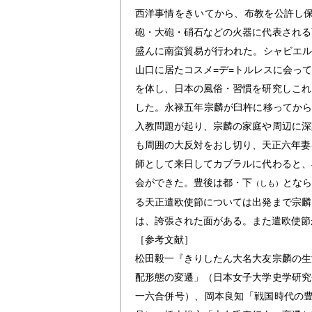
西洋事情をきいてから、布教を公許し
砲・大砲・硝石などの火器に代表される
盛んに南蛮貿易が行われた。シャビエル
山口に居たコスメ=デ=トルレスに会っ
を体し、日本の風俗・習慣を研究しこれ
した。永禄五年宗麟が臼杵に移ってから
入教問題が起り、宗麟の家庭や周辺に深
も周囲の大反対をおし切り、天正六年妻
師として来日してカブラルに代わると、
会ができた。豊後は都・下
とな
（しも）
る天正遣欧使節については出発まで宗麟
は、誇張された面がある。また遣欧使節
［参考文献］
松田毅一『きりしたん大名大友宗麟の生
配形態の変遷」（日本女子大学史学研究
一六合併号）、岡本良知「戦国時代の