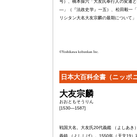
号）、橋本操六「大友氏奉行人の変遷と
―」（『法政史学』一五）、松田毅一「
リシタン大名大友宗麟の最期について」
©Yoshikawa kobunkan Inc.
日本大百科全書（ニッポ
大友宗麟
おおともそうりん
[1530―1587]
戦国大名。大友氏20代義鑑 （よしあ
義鎮 （よししげ）。1550年（天文19）