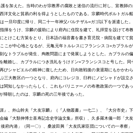
保護を加えた。当時のわが宗教界の腐敗と迷信の流行に対し、宣教師の
西洋文化と貿易の利を得ようとしたものである。宗麟時代ポルトガル
は一旦印度に帰り、同二十一年神父バルテザル=ガゴ以下を派遣した
て指揮をうけ、宗麟の援助により府内に住院を建て、礼拝堂を設けて布
にとけこむ方策をとり、日本語の福音書を書き育児院・病院を建てて
ここが中心地となるが、元亀元年トルレスにフランシスコ=カブラル
刻なトラブルが発生、殉教問題にまで発展しようとした。カブラルの
を離婚し、カブラルにつき洗礼をうけドン=フランシスコと号した。同
再びシャビエルの精神に復したため、日向敗戦後の衰退期にもかかわ
らぶ三大教区の一つとなり、府内にコレジヨ、臼杵にノビシャドが設立
は関知しなかったらしく、これもバリニァーノの布教政策の一つであ
が帰朝したのは、宗麟の死の三年後であった。
涯』、外山幹夫『大友宗麟』（『人物叢書』一七二）、『大分市史』
会編『大類伸博士喜寿記念史学論文集』所収）、久多羅木儀一郎「大
豊後府内港」（同一〇）、桑波田興「大友氏家臣団についての一孝察」