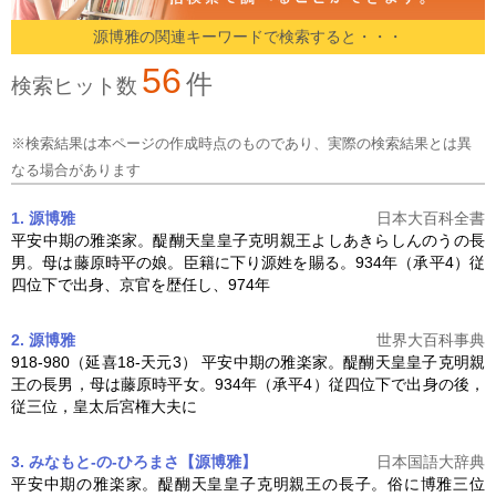
源博雅の関連キーワードで検索すると・・・
56
件
検索ヒット数
※検索結果は本ページの作成時点のものであり、実際の検索結果とは異
なる場合があります
1. 源博雅
日本大百科全書
平安中期の雅楽家。醍醐天皇皇子克明親王よしあきらしんのうの長
男。母は藤原時平の娘。臣籍に下り源姓を賜る。934年（承平4）従
四位下で出身、京官を歴任し、974年
2. 源博雅
世界大百科事典
918-980（延喜18-天元3） 平安中期の雅楽家。醍醐天皇皇子克明親
王の長男，母は藤原時平女。934年（承平4）従四位下で出身の後，
従三位，皇太后宮権大夫に
3. みなもと‐の‐ひろまさ【源博雅】
日本国語大辞典
平安中期の雅楽家。醍醐天皇皇子克明親王の長子。俗に博雅三位