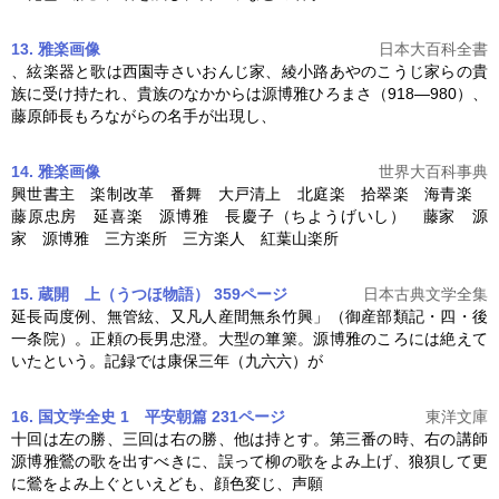
13. 雅楽
画像
日本大百科全書
、絃楽器と歌は西園寺さいおんじ家、綾小路あやのこうじ家らの貴
族に受け持たれ、貴族のなかからは
源博雅
ひろまさ（918―980）、
藤原師長もろながらの名手が出現し、
14. 雅楽
画像
世界大百科事典
興世書主 楽制改革 番舞 大戸清上 北庭楽 拾翠楽 海青楽
藤原忠房 延喜楽
源博雅
長慶子（ちようげいし） 藤家 源
家
源博雅
三方楽所 三方楽人 紅葉山楽所
15. 蔵開 上（うつほ物語） 359ページ
日本古典文学全集
延長両度例、無管絃、又凡人産間無糸竹興」（御産部類記・四・後
一条院）。正頼の長男忠澄。大型の篳篥。
源博雅
のころには絶えて
いたという。記録では康保三年（九六六）が
16. 国文学全史 1 平安朝篇 231ページ
東洋文庫
十回は左の勝、三回は右の勝、他は持とす。第三番の時、右の講師
源博雅
鶯の歌を出すべきに、誤って柳の歌をよみ上げ、狼狽して更
に鶯をよみ上ぐといえども、顔色変じ、声願