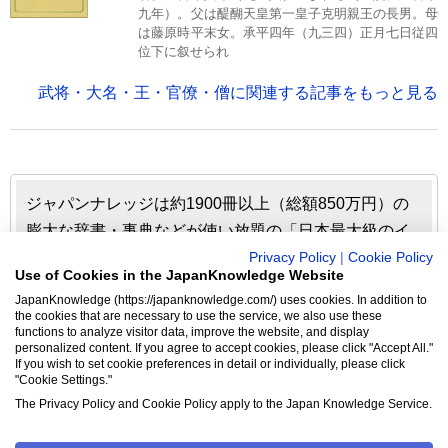
九年）。父は醍醐天皇第一皇子克明親王の長男。母
は藤原時平末女。承平四年（九三四）正月七日従四
位下に叙せられ
武将・大名・王・官僚・僧に関連する記事をもっと見る
ジャパンナレッジは約1900冊以上（総額850万円）の
膨大な辞書・事典などが使い放題の「日本最大級のイ
ンターネット辞書・事典・叢書サイト」です。日本国
Privacy Policy
|
Cookie Policy
Use of Cookies in the JapanKnowledge Website
内のみならず、海外の有名大学から図書館まで、多く
JapanKnowledge (https://japanknowledge.com/) uses cookies. In addition to
の機関で利用されています。
the cookies that are necessary to use the service, we also use these
functions to analyze visitor data, improve the website, and display
personalized content. If you agree to accept cookies, please click "Accept All."
ジャパンナレッジの利用料金や収録辞事典について詳しく
If you wish to set cookie preferences in detail or individually, please click
"Cookie Settings."
見る▶
The Privacy Policy and Cookie Policy apply to the Japan Knowledge Service.