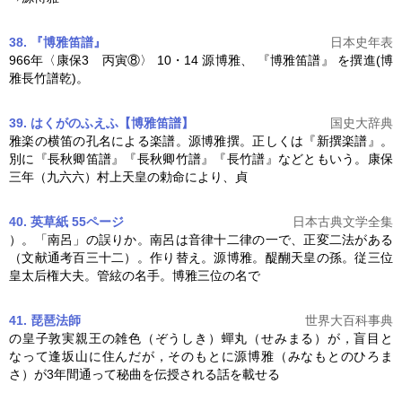
38. 『博雅笛譜』
日本史年表
966年〈康保3 丙寅⑧〉 10・14
源博雅
、 『博雅笛譜』 を撰進(博
雅長竹譜乾)。
39. はくがのふえふ【博雅笛譜】
国史大辞典
雅楽の横笛の孔名による楽譜。
源博雅
撰。正しくは『新撰楽譜』。
別に『長秋卿笛譜』『長秋卿竹譜』『長竹譜』などともいう。康保
三年（九六六）村上天皇の勅命により、貞
40. 英草紙 55ページ
日本古典文学全集
）。「南呂」の誤りか。南呂は音律十二律の一で、正変二法がある
（文献通考百三十二）。作り替え。
源博雅
。醍醐天皇の孫。従三位
皇太后権大夫。管絃の名手。博雅三位の名で
41. 琵琶法師
世界大百科事典
の皇子敦実親王の雑色（ぞうしき）蟬丸（せみまる）が，盲目と
なって逢坂山に住んだが，そのもとに
源博雅
（みなもとのひろま
さ）が3年間通って秘曲を伝授される話を載せる