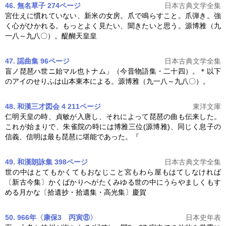
46. 無名草子 274ページ
日本古典文学全集
宮仕えに慣れていない、新米の女房。爪で鳴らすこと。爪弾き。強
く心がひかれる。もっとよく見たい、聞きたいと思う。
源博雅
（九
一八～九八〇）。醍醐天皇皇
47. 謡曲集 96ページ
日本古典文学全集
盲ノ琵琶ハ世ニ始マル也トナム」（今昔物語集・二十四）。＊以下
のアイのせりふは山本東本による。
源博雅
（九一八～九八〇）。
48. 和漢三才図会 4 211ページ
東洋文庫
仁明天皇の時、貞敏が入唐し、それによって琵琶の曲も伝来した。
これが始まりで、朱雀院の時には博雅三位(
源博雅
)、同じく息子の
信義、信明は最も琵琶に堪能であった。『
49. 和漢朗詠集 398ページ
日本古典文学全集
世の中はとてもかくてもおなじこと宮もわら屋もはてしなければ
〔新古今集〕かくばかりへがたくみゆる世の中にうらやましくもす
める月かな〔拾遺抄・拾遺集・高光集〕慶賀
50. 966年〈康保3 丙寅⑧〉
日本史年表