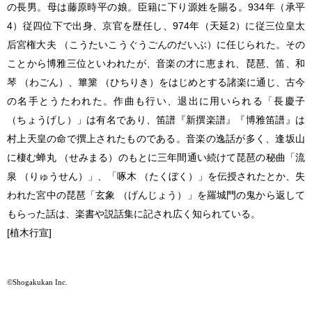
の長男。母は藤原時平の娘。臣籍に下り源姓を賜る。934年（承平
4）従四位下で出身、京官を歴任し、974年（天延2）に従三位皇太
后宮権大夫 （こうたいこうぐうごんのだいぶ）に任じられた。その
ことから博雅三位といわれたが、音楽の才に恵まれ、琵琶、笛、和
琴 （わごん）、篳篥 （ひちりき）をはじめとする諸楽に通じ、古今
の名手とうたわれた。作曲も行い、退出に用いられる「長慶子
（ちょうげし）」は有名であり、笛譜『新撰楽譜』『博雅笛譜』は
村上天皇の命で撰上されたものである。音楽の逸話が多く、逢坂山
に棲む蝉丸 （せみまる）のもとに三年間通い続けて琵琶の秘曲「流
泉 （りゅうせん）」、「啄木 （たくぼく）」を伝授されたとか、失
われた宮中の琵琶「玄象 （げんじょう）」を羅城門の鬼から返して
もらった話は、楽書や説話集に記され広く知られている。
[植木行宣]
©Shogakukan Inc.