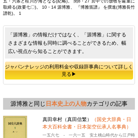
五・六条と桂川が海となる(紀略)。 閏8・27 宮中での放牧を厳重に
取締る(政要七〇)。 10・14
源博雅
、 『博雅笛譜』 を撰進(博雅長竹
譜乾)。 1
「源博雅」の情報だけではなく、「源博雅」に関する
さまざまな情報も同時に調べることができるため、幅
広い視点から知ることができます。
ジャパンナレッジの利用料金や収録辞事典について詳しく
見る▶
源博雅と同じ
日本史上の人物
カテゴリの記事
真田幸村（真田信繁）
（国史大辞典・日
本大百科全書・日本架空伝承人名事典）
一五六七 - 一六一五 安土桃山時代から江戸時