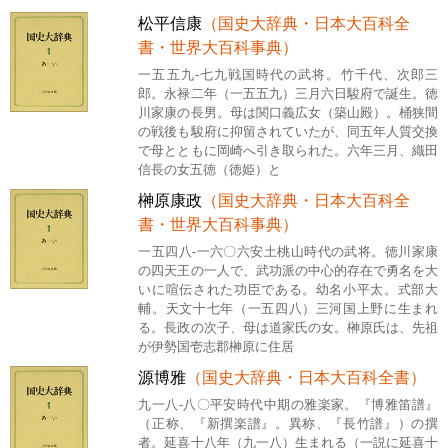
松平信康
（国史大辞典・日本大百科全
書・世界大百科事典）
一五五九-七九戦国時代の武将。竹千代、次郎三
郎。永禄二年（一五五九）三月六日駿府で誕生。徳
川家康の長男。母は関口義広女（築山殿）。桶狭間
の戦後も駿府に抑留されていたが、同五年人質交換
で母とともに岡崎へ引き取られた。六年三月、織田
信長の女五徳（徳姫）と
榊原康政
（国史大辞典・日本大百科全
書・世界大百科事典）
一五四八-一六〇六安土桃山時代の武将。徳川家康
の四天王の一人で、武功派の中心的存在で勇名を大
いに喧伝された功臣である。幼名小平太。式部大
輔。天文十七年（一五四八）三河国上野に生まれ
る。長政の次子、母は道家氏の女。榊原氏は、先祖
が伊勢国壱志郡榊原に住居
源博雅
（国史大辞典・日本大百科全書）
九一八-八〇平安時代中期の雅楽家。『博雅笛譜』
（正称、『新撰楽譜』。異称、『長竹譜』）の撰
者。延喜十八年（九一八）生まれる（一説に延喜十