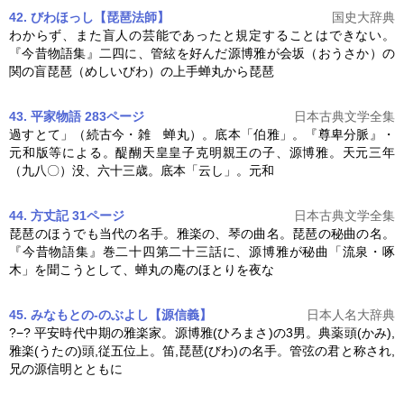
42. びわほっし【琵琶法師】
国史大辞典
わからず、また盲人の芸能であったと規定することはできない。
『今昔物語集』二四に、管絃を好んだ
源博雅
が会坂（おうさか）の
関の盲琵琶（めしいびわ）の上手蝉丸から琵琶
43. 平家物語 283ページ
日本古典文学全集
過すとて」（続古今・雑 蝉丸）。底本「伯雅」。『尊卑分脈』・
元和版等による。醍醐天皇皇子克明親王の子、
源博雅
。天元三年
（九八〇）没、六十三歳。底本「云し」。元和
44. 方丈記 31ページ
日本古典文学全集
琵琶のほうでも当代の名手。雅楽の、琴の曲名。琵琶の秘曲の名。
『今昔物語集』巻二十四第二十三話に、
源博雅
が秘曲「流泉・啄
木」を聞こうとして、蝉丸の庵のほとりを夜な
45. みなもとの-のぶよし【源信義】
日本人名大辞典
?−? 平安時代中期の雅楽家。
源博雅
(ひろまさ)の3男。典薬頭(かみ),
雅楽(うたの)頭,従五位上。笛,琵琶(びわ)の名手。管弦の君と称され,
兄の源信明とともに