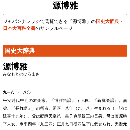
源博雅
ジャパンナレッジで閲覧できる『源博雅』の
国史大辞典・
日本大百科全書
のサンプルページ
国史大辞典
源博雅
みなもとのひろまさ
九一八
-
八〇
平安時代中期の雅楽家。『博雅笛譜』（正称、『新撰楽譜』。異
称、『長竹譜』）の撰者。延喜十八年（九一八）生まれる（一説に
延喜十九年）。父は醍醐天皇第一皇子克明親王の長男。母は藤原時
平末女。承平四年（九三四）正月七日従四位下に叙せられ、天暦元