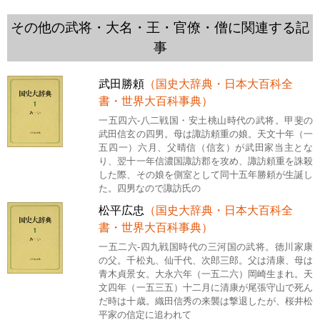
その他の武将・大名・王・官僚・僧に関連する記
事
武田勝頼
（国史大辞典・日本大百科全
書・世界大百科事典）
一五四六-八二戦国・安土桃山時代の武将。甲斐の
武田信玄の四男。母は諏訪頼重の娘。天文十年（一
五四一）六月、父晴信（信玄）が武田家当主とな
り、翌十一年信濃国諏訪郡を攻め、諏訪頼重を誅殺
した際、その娘を側室として同十五年勝頼が生誕し
た。四男なので諏訪氏の
松平広忠
（国史大辞典・日本大百科全
書・世界大百科事典）
一五二六-四九戦国時代の三河国の武将。徳川家康
の父。千松丸、仙千代、次郎三郎。父は清康、母は
青木貞景女。大永六年（一五二六）岡崎生まれ。天
文四年（一五三五）十二月に清康が尾張守山で死ん
だ時は十歳。織田信秀の来襲は撃退したが、桜井松
平家の信定に追われて