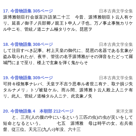
17. 今昔物語集 305ページ
日本古典文学全集
源博雅
朝臣行会坂盲許語第二十三 今昔、
源博雅
朝臣ト云人有ケ
リ。延喜ノ御子ノ兵部卿ノ親王ト申人ノ子也。万ノ事止事無カリケ
ル中ニモ、管絃ノ道ニナム極タリケル。琵琶ヲ
18. 今昔物語集 308ページ
日本古典文学全集
して注目すべき記事。村上天皇の御代に、琵琶の名器である玄象が
盗み取られたが、夜半、管弦の名手
源博雅
がその弾音をたどって羅
城門にまで至り、楼上で玄象を弾く鬼からそ
19. 今昔物語集 309ページ
日本古典文学全集
可持キ様無事ナレバ、天皇ヲ不吉ラ思奉ル者世ニ有テ、取テ損ジ失
タルナメリ」トゾ被疑ケル。而ル間、
源博雅
ト云人殿上人ニテ有
リ。此人、管絃ノ道極タル人ニテ、此玄象ノ失
20. 今昔物語集 4 本朝部 212ページ
東洋文庫
と、三月(人の腹の中にいるという三匹の虫)の虫が災いをして
短命となるという。 七五
源博雅
母は時平の女。右兵衛
督、従三位。天元三(九八○)年没、六十三