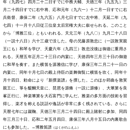
年（九四七）四月二十二日すでに中務大輔、天徳三年（九五九）三
月二十四日すでに右中将、応和元年（九六一）十二月一日すでに右
兵衛督、康保二年（九六五）八月七日すでに左中将、天延二年（九
七四）十一月十八日従三位皇太后宮権大夫に叙せられる。このこと
から「博雅三位」ともいわれる。天元三年（九八〇）九月二十八日
（一説十八日）六十三歳で没した。母の兄藤原敦忠に（一説敦実親
王にも）和琴を学び、天慶六年（九四三）敦忠没後は御遊に重用さ
れる。天暦五年正月二十三日の内宴に、天徳四年三月三十日の御遊
に和琴を奏す。また横笛を源雅信に学び、康保三年二月二十一日の
内宴に、同年十月七日の殿上侍臣の楽舞御覧に横笛を吹く。同年十
月十四日、勅命により『新撰楽譜』を撰した。このほか郢曲を敦実
親王に、箏を醍醐天皇に、琵琶を源脩（一説に源修）、大篳篥を良
峯正行に、神楽篳篥を大石富門に学んだ。雅楽の多方面の技術を習
得し、楽才を称える説話や逸話が非常に多く残されている。さらに
天暦七年には蹴鞠、天徳三年三月二十四日に殿上賭射に参加、同四
年三月三十日、応和二年五月四日、康保三年八月十五日の内裏歌合
にも参加した。→博雅笛譜
（はくがのふえふ）