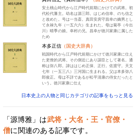
安土桃山時代から江戸時代前期にかけての武将。初
代松代藩主。幼名は源三郎。はじめ信幸、のち信之
と改めた。号は一当斎。真田安房守昌幸の嫡男とし
て永禄九年（一五六六）生まれた。母は菊亭（今出
川）晴季の娘。幸村の兄。昌幸が徳川家康に属した
ため
本多正信
（国史大辞典）
戦国時代から江戸時代前期にかけて徳川家康に仕え
た吏僚的武将。その側近にあり謀臣として著名。通
称は弥八郎。諱ははじめ正保、正行。佐渡守。天文
七年（一五三八）三河国に生まれる。父は本多弥八
郎俊正。母は不詳であるが松平清康の侍女だったと
いう。徳川家康に仕え
日本史上の人物と同じカテゴリの記事をもっと見る
「源博雅」は
武将・大名・王・官僚・
僧
に関連のある記事です。