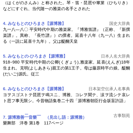
（はくがのさんみ）と称された。琴・笛・琵琶や篳篥（ひちりき）
などにすぐれ、当代随一の雅楽の名手とされた
4. みなもとのひろまさ【源博雅】
国史大辞典
九一八―八〇 平安時代中期の雅楽家。『博雅笛譜』（正称、『新撰
楽譜』。異称、『長竹譜』）の撰者。延喜十八年（九一八）生まれ
る（一説に延喜十九年）。父は醍醐天皇
5. みなもとの-ひろまさ【源博雅】
日本人名大辞典
918−980 平安時代中期の公卿(くぎょう),雅楽家。延喜(えんぎ)18年
生まれ。克明(よしあきら)親王の第1王子。母は藤原時平の娘。醍醐
(だいご)源氏。従三
6. みなもとのひろまさ【源博雅】
日本架空伝承人名事典
ヨヲスゴストテ琵琶ヲ鳴スニ、博雅、コレヲ聞テ、涙ヲ流シテ哀レ
ト思フ事无限シ。今昔物語集巻二十四「
源博雅
朝臣行会坂盲許語」
二
一
古事類苑
7. 源博雅善
音樂
（見出し語：源博雅）
樂舞部 洋巻 第1巻 117ページ