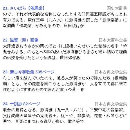
21. さいばら【催馬楽】
国史大辞典
ので、それが代表的な名称になったとする臼田甚五郎説がもっとも
有力である。康保三年（九六六）に
源博雅
の撰した『新撰楽譜』に
双調曲「催馬楽」がみえるので、臼田説はか
22. 滋賀（県）
画像
日本大百科全書
大津逢坂おうさかの関のほとりに隠棲いんせいした琵琶の名手「蝉
丸せみまる」のもとへ3年のあいだ
源博雅
ひろまさが通い詰めて秘曲
の伝授を受けたという伝説は、世阿弥ぜあ
23. 新古今和歌集 535ページ
日本古典文学全集
らしい庵を結んでいたのを、通る人が笑ったので詠んだ歌（俊頼髄
脳）とも、その琵琶を聞こうとした
源博雅
が、人を立てて都に来て
住むようにすすめたので詠んだ歌（今昔・巻
24. 十訓抄 82ページ
日本古典文学全集
歌合の規範となる。
源博雅
（九一八～八〇）。平安中期の音楽家。
父は醍醐天皇皇子の克明親王。従三位、非参議。琵琶・和琴などに
秀で、音楽にまつわる逸話が多い。歌合等で