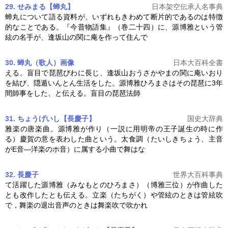
29. せみまる【蝉丸】
日本架空伝承人名事典
蝉丸について語る資料が、いずれもきわめて断片的であるのは特徴
的なことである。『今昔物語集』（巻二十四）に、
源博雅
という管
絃の名手が、逢坂山の関に庵を作って住んで
30. 蝉丸（歌人）
画像
日本大百科全書
える。盲目で琵琶びわに長じ、逢坂山おうさかやまの関に庵いおり
を結び、隠遁いんとん生活をした。
源博雅
ひろまさはその琵琶に3年
間師事をした、と伝える。盲目の琵琶法師
31. ちょうげいし【長慶子】
国史大辞典
雅楽の唐楽曲。
源博雅
が作り（一説に用明帝の王子誕生の時に作
る）慶賀の意を表わした曲という。太食調（たいしきちょう、主音
がE音―洋楽のホ音）に属する小曲で舞はな
32. 長慶子
世界大百科事典
て活躍した
源博雅
（みなもとのひろまさ）（博雅三位）が作曲した
とも改作したとも伝える。立楽（たちがく）や管絃のときは管絃吹
で，舞楽の退出音声のときは舞楽吹で吹かれ