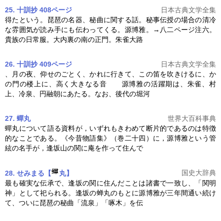
25. 十訓抄 408ページ
日本古典文学全集
得たという。琵琶の名器、秘曲に関する話。秘事伝授の場合の清冷
な雰囲気が読み手にも伝わってくる。
源博雅
。→八二ページ注六。
貴族の日常服。大内裏の南の正門。朱雀大路
26. 十訓抄 409ページ
日本古典文学全集
、月の夜、仰せのごとく、かれに行きて、この笛を吹きけるに、か
の門の楼上に、高く大きなる音
源博雅
の活躍期は、朱雀、村
上、冷泉、円融朝にあたる。なお、後代の堀河
27. 蟬丸
世界大百科事典
蟬丸について語る資料が，いずれもきわめて断片的であるのは特徴
的なことである。《今昔物語集》（巻二十四）に，
源博雅
という管
絃の名手が，逢坂山の関に庵を作って住んで
国史大辞典
28. せみまる【
丸】
最も確実な伝承で、逢坂の関に住んだことは諸書で一致し、「関明
神」として祀られる。逢坂の蝉丸のもとに
源博雅
が三年間通い続け
て、ついに琵琶の秘曲「流泉」「啄木」を伝