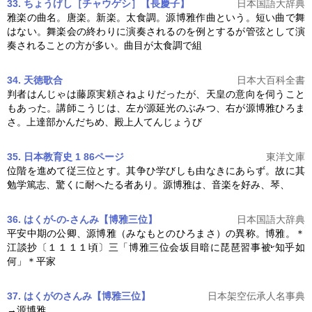
33. ちょうげし［チャウゲシ］【長慶子】
日本国語大辞典
雅楽の曲名。唐楽。新楽。太食調。
源博雅
作曲という。短い曲で舞
はない。舞楽会の終わりに演奏されるのを例とするが管弦として演
奏されることの方が多い。曲目が太食調で組
34. 天徳歌合
日本大百科全書
判者はんじゃは藤原実頼さねよりだったが、天皇の意向を伺うこと
もあった。講師こうじは、左が源延光のぶみつ、右が
源博雅
ひろま
さ。上達部かんだちめ、殿上人てんじょうび
35. 日本教育史 1 86ページ
東洋文庫
位階を進めて従三位とす。其争ひ学びしも由なきにあらず。故に其
勉学篤志、驚くに耐へたる者あり。
源博雅
は、音楽を好み、琴、
36. はくが‐の‐さんみ【博雅三位】
日本国語大辞典
平安中期の公卿、
源博雅
（みなもとのひろまさ）の異称。博雅。＊
江談抄〔１１１１頃〕三「博雅三位会坂目暗に琵琶習事被
知乎如
何」＊平家
37. はくがのさんみ【博雅三位】
日本架空伝承人名事典
→
源博雅