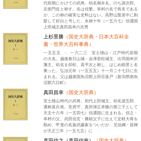
代前期にかけての武将。幼名御弁丸、のち源次郎。
左衛門佐と称す。名は信繁。幸村の名で有名である
が、この称の確実な史料はない。高野山蟄居中に剃
髪して好白と号した。永禄十年（一五六七）信濃国
上田城主真田昌幸の次男
上杉景勝
（国史大辞典・日本大百科全
書・世界大百科事典）
一五五五 - 一六二三 安土桃山・江戸時代前期
の大名。越後春日山城・会津若松城主、出羽国米沢
藩主。幼名を卯松、喜平次と称し、はじめ顕景と名
乗った。弘治元年（一五五五）十一月二十七日に生
まれる。父は越後国魚沼郡上田荘坂戸（新潟県南魚
沼郡六日町）
真田昌幸
（国史大辞典）
安土桃山時代の武将。初代上田城主。幼名源五郎、
通称喜兵衛。安房守。真田弾正幸隆の第三子として
天文十六年（一五四七）信濃国に生まれる。信之・
幸村の父。武田信玄・勝頼父子に仕えて足軽大将を
勤め、甲斐の名族武藤家をついだが、兄信綱・昌輝
が天正三年（一五七五）に
真田信之（真田信幸）
（国史大辞典）