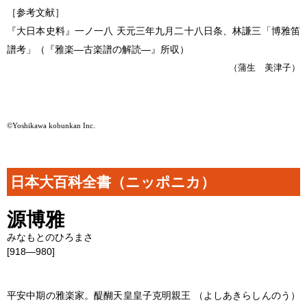
［参考文献］
『大日本史料』一ノ一八 天元三年九月二十八日条、林謙三「博雅笛
譜考」（『雅楽―古楽譜の解読―』所収）
（蒲生 美津子）
©Yoshikawa kobunkan Inc.
日本大百科全書（ニッポニカ）
源博雅
みなもとのひろまさ
[918―980]
平安中期の雅楽家。醍醐天皇皇子克明親王 （よしあきらしんのう）