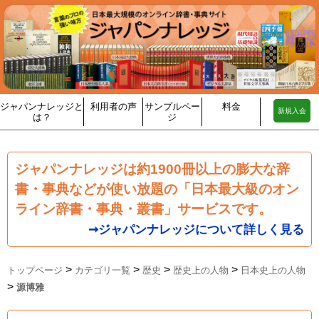
ジャパンナレッジと
利用者の声
サンプルペー
料金
新規入会
は？
ジ
ジャパンナレッジは約1900冊以上の膨大な辞
書・事典などが使い放題の「日本最大級のオン
ライン辞書・事典・叢書」サービスです。
➞ジャパンナレッジについて詳しく見る
>
>
>
>
トップページ
カテゴリ一覧
歴史
歴史上の人物
日本史上の人物
>
源博雅