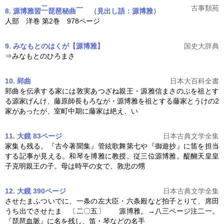
二
一
古事類苑
8. 源博雅習
琵琶秘曲
（見出し語：源博雅）
人部 洋巻 第2巻 978ページ
9. みなもとのはくが【源博雅】
国史大辞典
⇒みなもとのひろまさ
10. 郢曲
日本大百科全書
郢曲を伝承する家には敦実あつざね親王・源雅信まさのぶを祖とす
る源家げんけ、藤原師長もろなが・
源博雅
を祖とする藤家とうけの2
家があったが、室町中期に藤家は絶え、い
11. 大鏡 83ページ
日本古典文学全集
家集も残る。『古今著聞集』管絃歌舞第七や『御遊抄』に笛を担当
する記事が見える。和琴を博雅に教授。従三位
源博雅
。醍醐天皇皇
子克明親王の子。母は時平の女で、敦忠の甥
12. 大鏡 390ページ
日本古典文学全集
させたまふついでに、一条の左大臣・六条殿など拍子とりて、席田
うち出でさせたま 〔二〇五〕
源博雅
。→八三ページ注二一。
『琵琶血脈』に名を残し、笛・琴などの名手