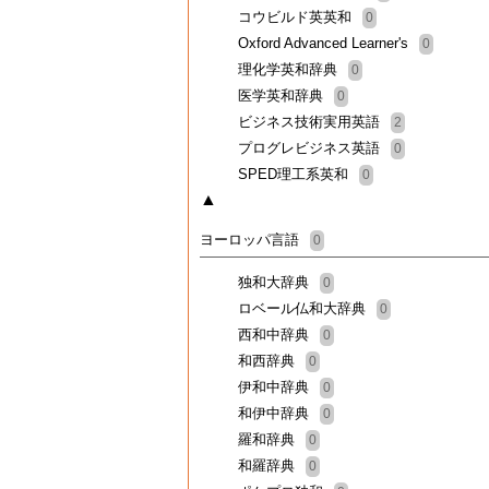
コウビルド英英和
0
Oxford Advanced Learner's
0
理化学英和辞典
0
医学英和辞典
0
ビジネス技術実用英語
2
プログレビジネス英語
0
SPED理工系英和
0
▲
ヨーロッパ言語
0
独和大辞典
0
ロベール仏和大辞典
0
西和中辞典
0
和西辞典
0
伊和中辞典
0
和伊中辞典
0
羅和辞典
0
和羅辞典
0