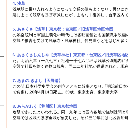
4. 浅草
浅草駅に乗り入れるようになって交通の便もよくなり，再びにぎ
襲
によって浅草もほぼ壊滅したが，まもなく復興し，台東区内
5. あさくさ【浅草】東京都：台東区／旧浅草区地区
地図
の娯楽統制と軍国主義化の時代には各映画館とも国策戦争映画
空襲
の被害を受けて浅草寺・浅草神社、仲見世などをはじめ多
6. あさくさじんじや【浅草神社】東京都：台東区／旧浅草区地
た。明治六年（一八七三）社地一千七六〇坪は浅草公園地内に
空襲
で社殿を除く建物は焼失、同二二年社地が返還された。現
7. あまの-きよし【天野清】
この間,日本科学史学会の創立とともに幹事となり,「明治前日
で負傷し,20年4月14日死去。39歳。東京出身。東京帝大卒
8. あらかわく【荒川区】東京都
地図
攻撃であったといわれる。同一九年には区内各地で強制疎開と
空襲
では区域のほぼ全域が罹災した。昭和三〇年には北区堀船