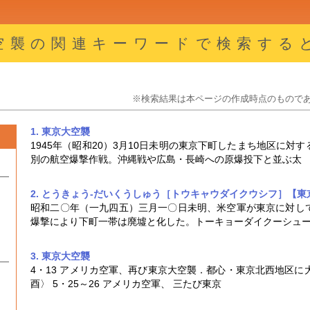
空襲の関連キーワードで検索する
※検索結果は本ページの作成時点のもので
1. 東京大空襲
1945年（昭和20）3月10日未明の東京下町したまち地区に
別の航空爆撃作戦。沖縄戦や広島・長崎への原爆投下と並ぶ太
2. とうきょう‐だいくうしゅう［トウキャウダイクウシフ］【東
昭和二〇年（一九四五）三月一〇日未明、米空軍が東京に対し
爆撃により下町一帯は廃墟と化した。トーキョーダイクーシュ
3. 東京大空襲
4・13 アメリカ空軍、再び
東京大空襲
．都心・東京北西地区に大被
酉〉 5・25～26 アメリカ空軍、 三たび東京