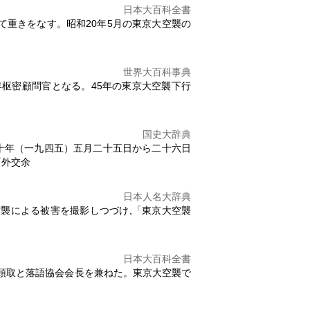
日本大百科全書
て重きをなす。昭和20年5月の
東京大空襲
の
世界大百科事典
年枢密顧問官となる。45年の
東京大空襲
下行
国史大辞典
十年（一九四五）五月二十五日から二十六日
『外交余
日本人名大辞典
空襲による被害を撮影しつづけ,「
東京大空襲
日本大百科全書
合頭取と落語協会会長を兼ねた。
東京大空襲
で