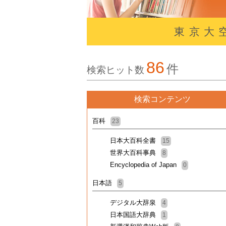
東京大
86
件
検索ヒット数
検索コンテンツ
百科
23
日本大百科全書
15
世界大百科事典
8
Encyclopedia of Japan
0
日本語
5
デジタル大辞泉
4
日本国語大辞典
1