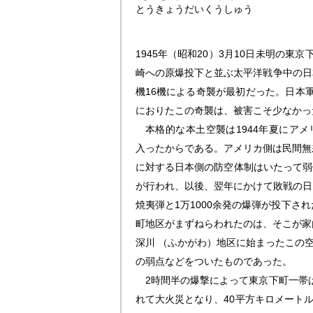
とうきょうだいくうしゅう
1945年（昭和20）3月10日未明の
崎への原爆投下と並ぶ太平洋戦争中の日本
機16機による奇襲が最初だった。日本
におりたこの奇襲は、被害こそ少なかっ
本格的な本土空襲は1944年夏にアメ
入ったからである。アメリカ側は民間無
に対する日本側の防空体制はいたって弱体
が行われ、以後、翌年にかけて敗戦の日ま
焼夷弾と1万1000余発の爆弾が投下さ
町地区がまずねらわれたのは、そこが家
深川 （ふかがわ）地区に始まったこの
の弱点などをついたものであった。
2時間半の爆撃によって東京下町一帯は廃
れて大火災となり、40平方キロメートル