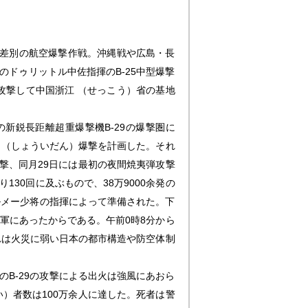
量無差別の航空爆撃作戦。沖縄戦や広島・長
のドゥリットル中佐指揮のB-25中型爆撃
攻撃して中国浙江 （せっこう）省の基地
新鋭長距離超重爆撃機B-29の爆撃圏に
 （しょういだん）爆撃を計画した。それ
爆撃、同月29日には最初の夜間焼夷弾攻撃
30回に及ぶもので、38万9000余発の
なルメー少将の指揮によって準備された。下
軍にあったからである。午前0時8分から
れは火災に弱い日本の都市構造や防空体制
のB-29の攻撃による出火は強風にあおら
い）者数は100万余人に達した。死者は警