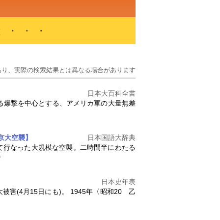
と・・・
あり、実際の検索結果とは異なる場合があります
日本大百科全書
対する爆撃を中心とする、アメリカ軍の大量無差
京大空襲】
日本国語大辞典
て行なった大規模な空襲。二時間半にわたる
ー
日本史年表
害(4月15日にも)。 1945年〈昭和20 乙