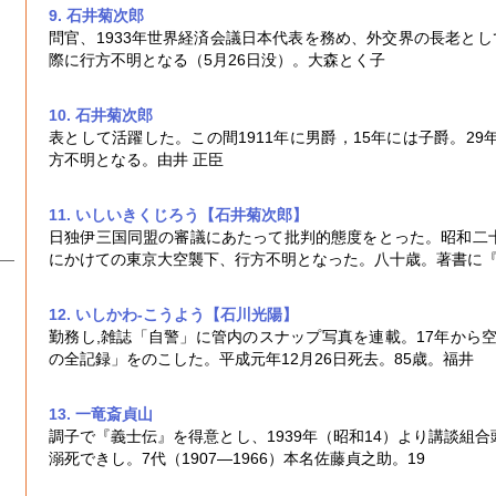
9. 石井菊次郎
問官、1933年世界経済会議日本代表を務め、外交界の長老とし
際に行方不明となる（5月26日没）。大森とく子
10. 石井菊次郎
表として活躍した。この間1911年に男爵，15年には子爵。29
方不明となる。由井 正臣
11. いしいきくじろう【石井菊次郎】
日独伊三国同盟の審議にあたって批判的態度をとった。昭和二
にかけての
東京大空襲
下、行方不明となった。八十歳。著書に
12. いしかわ-こうよう【石川光陽】
勤務し,雑誌「自警」に管内のスナップ写真を連載。17年から
の全記録」をのこした。平成元年12月26日死去。85歳。福井
13. 一竜斎貞山
調子で『義士伝』を得意とし、1939年（昭和14）より講談組
溺死できし。7代（1907―1966）本名佐藤貞之助。19