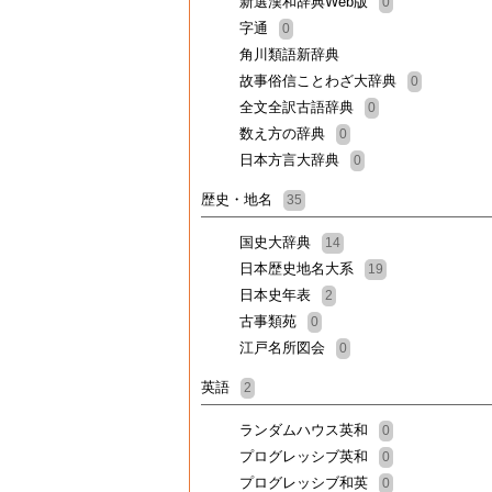
新選漢和辞典Web版
0
字通
0
角川類語新辞典
故事俗信ことわざ大辞典
0
全文全訳古語辞典
0
数え方の辞典
0
日本方言大辞典
0
歴史・地名
35
国史大辞典
14
日本歴史地名大系
19
日本史年表
2
古事類苑
0
江戸名所図会
0
英語
2
ランダムハウス英和
0
プログレッシブ英和
0
プログレッシブ和英
0