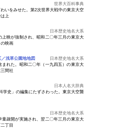
世界大百科事典
わいをみせた。第2次世界大戦中の
東京大空
では上
日本歴史地名大系
の上映が強制され、昭和二〇年三月の
東京大
くの映画
区／浅草公園地
地図
日本歴史地名大系
含まれた。昭和二〇年（一九四五）の
東京大
在三間社
日本人名大辞典
本科学史」の編集にたずさわった。
東京大空襲
日本歴史地名大系
学童疎開が実施され、翌二〇年三月の
東京大
町二丁目