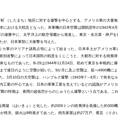
東京下町 （したまち）地区に対する爆撃を中心とする、アメリカ軍の大
における大戦災となった。米軍機の日本空襲は開戦翌年の1942年4月
軍の連勝中に、太平洋上の航空母艦から発進し、東京・名古屋・神戸を
たが、日本軍部に大衝撃を与えた。
リカ軍のマリアナ諸島占領によって始まった。日本本土がアメリカ軍の
差別攻撃によって日本国民の戦意をくじこうと、大都市に対する焼夷弾
なものであった。B-29は1944年11月24日、初めて東京を本格的に
で連日のように空襲が続いた。9か月に及ぶ空襲は、延べ4900機により1
れた。3月10日の大空襲は、ハンブルク爆撃（1943年7～8月）で有名
内工業の中心であり、日本の軍事工業を支えているとの認識がアメリカ
空襲の特徴は、夜間の超低空からのじゅうたん爆撃という点である。こ
墟 （はいきょ）と化した。約2000トンの焼夷弾を装備した約300機
が焼失、鎮火は8時過ぎであった。焼失家屋は約27万戸、罹災 （りさ