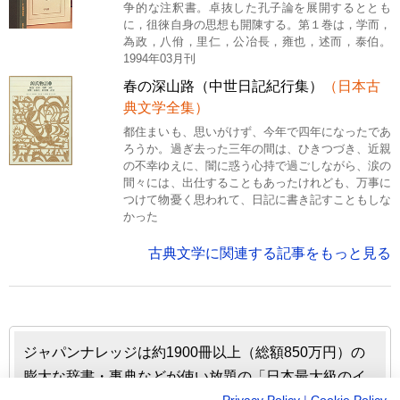
争的な注釈書。卓抜した孔子論を展開するととも
に，徂徠自身の思想も開陳する。第１巻は，学而，
為政，八佾，里仁，公冶長，雍也，述而，泰伯。
1994年03月刊
春の深山路（中世日記紀行集）
（日本古
典文学全集）
都住まいも、思いがけず、今年で四年になったであ
ろうか。過ぎ去った三年の間は、ひきつづき、近親
の不幸ゆえに、闇に惑う心持で過ごしながら、涙の
間々には、出仕することもあったけれども、万事に
つけて物憂く思われて、日記に書き記すこともしな
かった
古典文学に関連する記事をもっと見る
ジャパンナレッジは約1900冊以上（総額850万円）の
膨大な辞書・事典などが使い放題の「日本最大級のイ