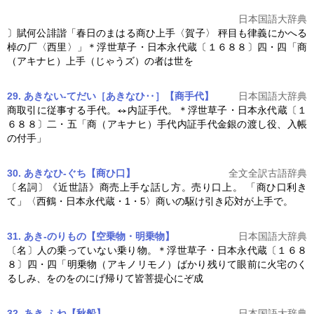
日本国語大辞典
〕賦何公誹諧「春日のまはる商ひ上手〈賀子〉 秤目も律義にかへる
棹の厂〈西里〉」＊浮世草子・
日本永代蔵
〔１６８８〕四・四「商
（アキナヒ）上手（じゃうズ）の者は世を
29. あきない‐てだい［あきなひ‥］【商手代】
日本国語大辞典
商取引に従事する手代。
内証手代。＊浮世草子・
日本永代蔵
〔１
６８８〕二・五「商（アキナヒ）手代内証手代金銀の渡し役、入帳
の付手」
30. あきなひ-ぐち【商ひ口】
全文全訳古語辞典
〔名詞〕《近世語》商売上手な話し方。売り口上。 「商ひ口利き
て」〈西鶴・
日本永代蔵
・1・5〉商いの駆け引き応対が上手で。
31. あき‐のりもの【空乗物・明乗物】
日本国語大辞典
〔名〕人の乗っていない乗り物。＊浮世草子・
日本永代蔵
〔１６８
８〕四・四「明乗物（アキノリモノ）ばかり残りて眼前に火宅のく
るしみ、をのをのにげ帰りて皆菩提心にぞ成
32. あき‐ふね【秋船】
日本国語大辞典