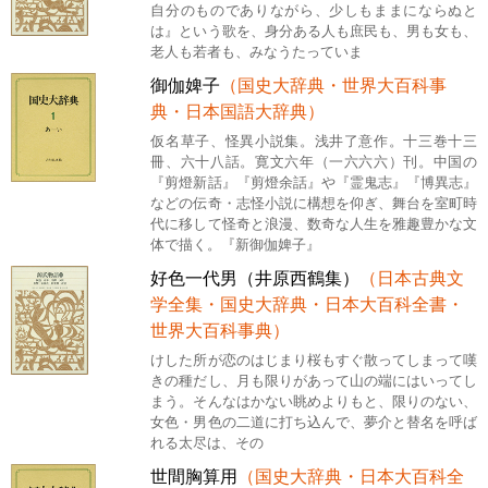
自分のものでありながら、少しもままにならぬと
は』という歌を、身分ある人も庶民も、男も女も、
老人も若者も、みなうたっていま
御伽婢子
（国史大辞典・世界大百科事
典・日本国語大辞典）
仮名草子、怪異小説集。浅井了意作。十三巻十三
冊、六十八話。寛文六年（一六六六）刊。中国の
『剪燈新話』『剪燈余話』や『霊鬼志』『博異志』
などの伝奇・志怪小説に構想を仰ぎ、舞台を室町時
代に移して怪奇と浪漫、数奇な人生を雅趣豊かな文
体で描く。『新御伽婢子』
好色一代男（井原西鶴集）
（日本古典文
学全集・国史大辞典・日本大百科全書・
世界大百科事典）
けした所が恋のはじまり桜もすぐ散ってしまって嘆
きの種だし、月も限りがあって山の端にはいってし
まう。そんなはかない眺めよりもと、限りのない、
女色・男色の二道に打ち込んで、夢介と替名を呼ば
れる太尽は、その
世間胸算用
（国史大辞典・日本大百科全