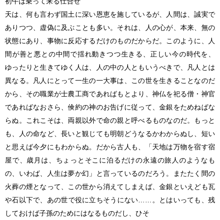
初午は乗って来る仕合せ
天は、何も言わず国土に深い恩恵を施しているが、人間は、誠実で
ありつつ、虚偽に及ぶことも多い。それは、人の心が、本来、無の
状態にあり、事物に反応するだけのものだからだ。このように、人
間が善と悪との中間で揺れ動きつつ生きる、正しい今の時代を、
ゆったりと生きてゆく人は、人の中の人ともいうべきで、凡人とは
異なる。凡人にとって一生の一大事は、この世を生きることなのだ
から、その職業が士農工商であればもとより、神仏を祀る僧・神官
であればなおさら、倹約の神のお告げに従って、金銀をためねばな
らぬ。これこそは、両親以外で命の親と呼べるものなのだ。もっと
も、人の命など、長いと観じても明朝どうなるかわからぬし、短い
と思えば今夕にもわからぬ。だから古人も、「天地は万物を宿す宿
屋で、歳月は、ちょっとそこに泊るだけの永遠の旅人のようなも
の、いわば、人生は夢か幻」と言っているのだろう。またたく間の
火葬の煙となって、この世から消えてしまえば、金銀といえども瓦
や石以下で、あの世で役に立ちそうにない……。とはいっても、残
しておけば子孫のためにはなるものだし、ひそ