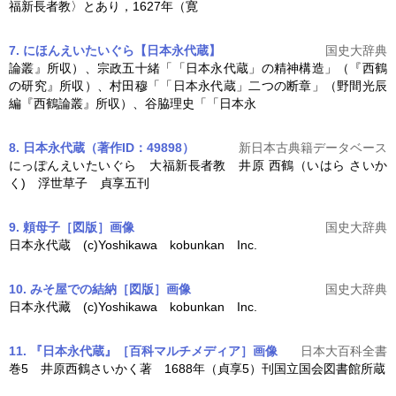
福新長者教〉とあり，1627年（寛
7. にほんえいたいぐら【日本永代蔵】
国史大辞典
論叢』所収）、宗政五十緒「「
日本永代蔵
」の精神構造」（『西鶴
の研究』所収）、村田穆「「
日本永代蔵
」二つの断章」（野間光辰
編『西鶴論叢』所収）、谷脇理史「「日本永
8. 日本永代蔵（著作ID：49898）
新日本古典籍データベース
にっぽんえいたいぐら 大福新長者教 井原 西鶴（いはら さいか
く) 浮世草子 貞享五刊
9. 頼母子［図版］
画像
国史大辞典
日本永代蔵
(c)Yoshikawa kobunkan Inc.
10. みそ屋での結納［図版］
画像
国史大辞典
日本永代藏
(c)Yoshikawa kobunkan Inc.
11. 『日本永代蔵』［百科マルチメディア］
画像
日本大百科全書
巻5 井原西鶴さいかく著 1688年（貞享5）刊国立国会図書館所蔵