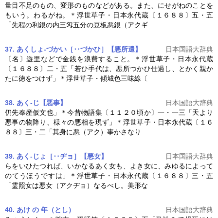
量目不足のもの、変形のものなどがある。また、にせがねのことを
もいう。わるがね。＊浮世草子・
日本永代蔵
〔１６８８〕五・五
「先程の利銀の内三匁五分の豆板悪銀（アクギ
37. あくしょ‐づかい［‥づかひ］【悪所遣】
日本国語大辞典
〔名〕遊里などで金銭を浪費すること。＊浮世草子・
日本永代蔵
〔１６８８〕二・五「若ひ手代は、悪所つかひ仕過し、とかく親か
たに徳をつけず」＊浮世草子・傾城色三味線〔
38. あく‐じ【悪事】
日本国語大辞典
仍先奉産仮文也」＊今昔物語集〔１１２０頃か〕一・一三「天より
悪事の物降り、様々の悪相を現ず」＊浮世草子・
日本永代蔵
〔１６
８８〕三・二「其身に悪（アク）事かさなり
39. あく‐じょ［‥ヂョ］【悪女】
日本国語大辞典
らをいひたつれば、いかなるあく女も、よき女に、みゆるによって
のてうほうですは」＊浮世草子・
日本永代蔵
〔１６８８〕三・五
「霊照女は悪女（アクヂョ）なるべし。美形な
40. あけ の 年（とし）
日本国語大辞典