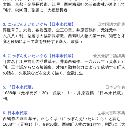
太郎、京都・金屋長兵衛、江戸・西村梅風軒の三都書林が連名して
刊行。6巻6冊。副題に「大福新長者
3. にっぽんえいたいぐら【日本永代蔵】
日本国語大辞典
浮世草子。六巻、各巻五章、全三〇章。井原西鶴作。元祿元年（一
六八八）刊。副題は大福新長者教。西鶴町人物の第一作。知恵と才
覚と倹約によって富を獲得する商人、放蕩（
4. にっぽんえいたいぐら【日本永代蔵】
全文全訳古語辞典
［書名］江戸前期の浮世草子。井原西鶴作。一六八八年（貞享五）
刊。三十話からなる短編集。才知と勤勉努力によって成功する町人
の話を、失敗談などを交えて描く。金欲に生
5. 『日本永代蔵』
日本史年表
1688年〈元禄元(9・30) 戊辰〉 1・‐ 井原西鶴 『
日本永代蔵
』
刊。
6. 日本永代蔵
世界大百科事典
西鶴作の浮世草子。正しくは〈にっぽんえいたいぐら〉と読む。
1688年（元禄1）刊。6巻30章。西鶴町人物の第1作で，副題に〈大