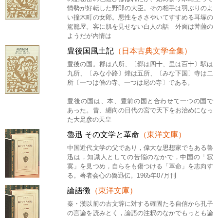
情勢が好転した野郎の大臣。その相手は羽ぶりのよ
い撞木町の女郎。悪性をささやいてすすめる耳塚の
駕籠屋。客に肌を見せない白人の話 外面は菩薩の
ようだが内情は
豊後国風土記
（日本古典文学全集）
豊後の国。郡は八所、〔郷は四十、里は百十〕駅は
九所、〔みな小路〕烽は五所、〔みな下国〕寺は二
所〔一つは僧の寺、一つは尼の寺〕である。
豊後の国は、本、豊前の国と合わせて一つの国で
あった。昔、纏向の日代の宮で天下をお治めになっ
た大足彦の天皇
魯迅 その文学と革命
（東洋文庫）
中国近代文学の父であり，偉大な思想家でもある魯
迅は，知識人としての苦悩のなかで，中国の「寂
寞」を見つめ，自らをも傷つける「革命」を志向す
る。著者会心の魯迅伝。1965年07月刊
論語徴
（東洋文庫）
秦・漢以前の古文辞に対する確固たる自信から孔子
の言論を読みとく，論語の注釈のなかでもっとも論