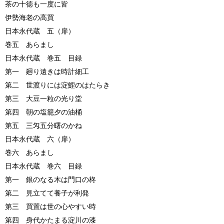
茶の十徳も一度に皆
伊勢海老の高買
日本永代蔵 五（扉）
巻五 あらまし
日本永代蔵 巻五 目録
第一 廻り遠きは時計細工
第二 世渡りには淀鯉のはたらき
第三 大豆一粒の光り堂
第四 朝の塩籠夕の油桶
第五 三匁五分曙のかね
日本永代蔵 六（扉）
巻六 あらまし
日本永代蔵 巻六 目録
第一 銀のなる木は門口の柊
第二 見立てて養子が利発
第三 買置は世の心やすい時
第四 身代かたまる淀川の漆