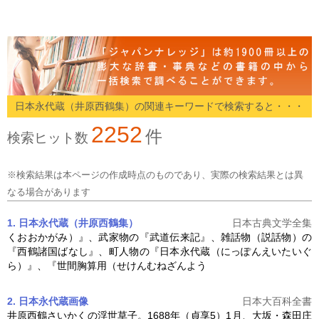
日本永代蔵（井原西鶴集）の関連キーワードで検索すると・・・
2252
件
検索ヒット数
※検索結果は本ページの作成時点のものであり、実際の検索結果とは異
なる場合があります
1. 日本永代蔵（井原西鶴集）
日本古典文学全集
くおおかがみ）』、武家物の『武道伝来記』、雑話物（説話物）の
『西鶴諸国ばなし』、町人物の『
日本永代蔵
（にっぽんえいたいぐ
ら）』、『世間胸算用（せけんむねざんよう
2. 日本永代蔵
画像
日本大百科全書
井原西鶴さいかくの浮世草子。1688年（貞享5）1月、大坂・森田庄