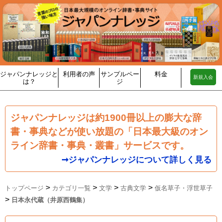
ジャパンナレッジと
利用者の声
サンプルペー
料金
新規入会
は？
ジ
ジャパンナレッジは約1900冊以上の膨大な辞
書・事典などが使い放題の「日本最大級のオン
ライン辞書・事典・叢書」サービスです。
➞ジャパンナレッジについて詳しく見る
>
>
>
>
トップページ
カテゴリ一覧
文学
古典文学
仮名草子・浮世草子
>
日本永代蔵（井原西鶴集）