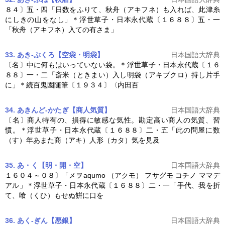
８４〕五・四「日数をふりて、秋舟（アキフネ）も入れば、此津糸
にしきの山をなし」＊浮世草子・
日本永代蔵
〔１６８８〕五・一
「秋舟（アキフネ）入ての有さま」
33. あき‐ぶくろ【空袋・明袋】
日本国語大辞典
〔名〕中に何もはいっていない袋。＊浮世草子・
日本永代蔵
〔１６
８８〕一・二「斎米（ときまい）入し明袋（アキブクロ）持し片手
に」＊続百鬼園随筆〔１９３４〕〈内田百
34. あきんど‐かたぎ【商人気質】
日本国語大辞典
〔名〕商人特有の、損得に敏感な気性。勘定高い商人の気質、習
慣。＊浮世草子・
日本永代蔵
〔１６８８〕二・五「此の問屋に数
（す）年あまた商（アキ）人形（カタ）気を見及
35. あ・く【明・開・空】
日本国語大辞典
１６０４～０８〕「メヲaqumo （アクモ） フサグモ コチノ ママデ
アル」＊浮世草子・
日本永代蔵
〔１６８８〕二・一「手代、我を折
て、喰（くひ）もせぬ餠に口を
36. あく‐ぎん【悪銀】
日本国語大辞典