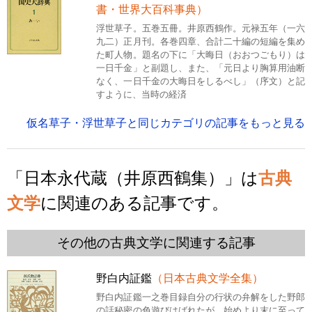
書・世界大百科事典）
浮世草子。五巻五冊。井原西鶴作。元禄五年（一六
九二）正月刊。各巻四章、合計二十編の短編を集め
た町人物。題名の下に「大晦日（おおつごもり）は
一日千金」と副題し、また、「元日より胸算用油断
なく、一日千金の大晦日をしるべし」（序文）と記
すように、当時の経済
仮名草子・浮世草子と同じカテゴリの記事をもっと見る
「日本永代蔵（井原西鶴集）」は
古典
文学
に関連のある記事です。
その他の古典文学に関連する記事
野白内証鑑
（日本古典文学全集）
野白内証鑑一之巻目録自分の行状の弁解をした野郎
の話秘密の色遊びはばれたが、始めより末に至って