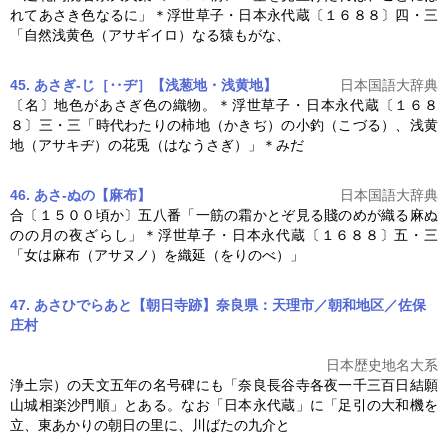
れてあさき色なるに」＊浮世草子・
日本永代蔵
〔１６８８〕四・三
「自然浅黄色（アサギイロ）なる猿もがな、
45. あさぎ‐じ［‥ヂ］【浅葱地・浅黄地】
日本国語大辞典
〔名〕地色があさぎ色の織物。＊浮世草子・
日本永代蔵
〔１６８
８〕三・三「時代わたりの柿地（かきぢ）の小釣（こづる）、浅黄
地（アサキヂ）の花兎（はなうさぎ）」＊みだ
46. あさ‐ぬの【麻布】
日本国語大辞典
合〔１５００頃か〕五八番「一筋の霜かとぞ見る賤のめが織る麻ぬ
のの月の夜ざらし」＊浮世草子・
日本永代蔵
〔１６８８〕五・三
「女は麻布（アサヌノ）を織延（をりのべ）」
47. あさひでらあと【朝日寺跡】奈良県：天理市／朝和地区／佐保
庄村
日本歴史地名大系
浄土宗）の天文五年の名号碑にも「奈良長谷寺各夜一千三百日結願
山城相楽沙門順」とある。なお「
日本永代蔵
」に「足引の大和機を
立、東あかりの朝日の里に、川ばたの九介と