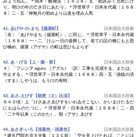
みょうねん。＊咄本・醒睡笑〔１６２８〕五「歌詠みて児死にけ
り。明けの年の亡き日にあたり」＊浮世草子・
日本永代蔵
〔１６８
８〕二・五「神無月の初めより山道を埋み人馬
41. あげや‐の‐まち【揚屋町】
日本国語大辞典
〔名〕「あげやまち（揚屋町）」に同じ。＊浮世草子・
日本永代蔵
〔１６８８〕一・二「けふ一日の遊興して、老ての話の種にもと思
ひ極め、揚屋（アゲヤ）の町は思ひもよらず
42. あ・げる【上・揚・挙】
日本国語大辞典
４〕「フシンヲ aguru （アグル）〈訳〉工事を完成する、または、
中止する」＊浮世草子・
日本永代蔵
〔１６８８〕四・五「借銭の済
（すま）しやうは、もうけの有時、
43. あさ‐えびす【朝恵（ヱ）比須】
日本国語大辞典
６４０頃〕上「けさあさゑびすをいわゐそこない、かいまけたるだ
にもはらのたつに」＊浮世草子・
日本永代蔵
〔１６８８〕二・四
「二十年以来（このかた）、朝（アサ）ゑびす
44. あさぎ‐いろ【浅葱色・浅黄色】
日本国語大辞典
＊建礼門院右京大夫集〔１３Ｃ前〕「空を見上げたれば、ことには