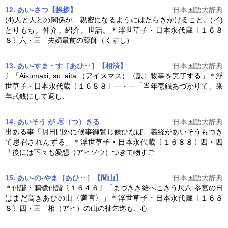
12. あい‐さつ【挨拶】
日本国語大辞典
(4)人と人との関係が、親密になるようにはたらきかけること。(イ)
とりもち。仲介。紹介。世話。＊浮世草子・
日本永代蔵
〔１６８
８〕六・三「夫婦最前の薬師（くすし）
13. あい‐すま・す［あひ‥］【相済】
日本国語大辞典
〕「Aisumaxi, su, aita （アイスマス）〈訳〉物事を完了する」＊浮
世草子・
日本永代蔵
〔１６８８〕一・一「当年壱銭あづかりて、来
年弐銭にして返し、
14. あいそう が 尽（つ）きる
日本国語大辞典
出ある事「明日門外に候事御覧じ候ひなば、義経があいそうもつき
て思召されんずる」＊浮世草子・
日本永代蔵
〔１６８８〕四・四
「後には下々も愛想（アヒソウ）つきて物すご
15. あい‐の‐やま［あひ‥］【間山】
日本国語大辞典
＊俳諧・鴉鷺俳諧〔１６４６〕「まづきき給へこきう尺八 参宮の日
はまだ高きあひの山〈満直〉」＊浮世草子・
日本永代蔵
〔１６８
８〕四・三「相（アヒ）の山の袖乞迄も、心