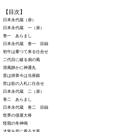
【目次】
日本永代蔵（扉）
日本永代蔵 一（扉）
巻一 あらまし
日本永代蔵 巻一 目録
初午は乗つて来る仕合せ
二代目に破る扇の風
浪風静かに神通丸
昔は掛算今は当座銀
世は欲の入札に仕合せ
日本永代蔵 二（扉）
巻二 あらまし
日本永代蔵 巻二 目録
世界の借屋大将
怪我の冬神鳴
才覚を笠に着る大黒