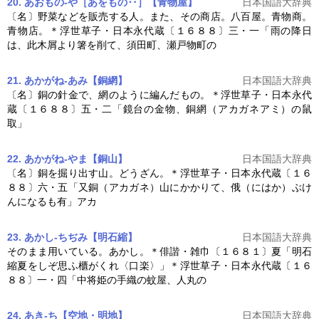
20. あおもの‐や［あをもの‥］【青物屋】
日本国語大辞典
〔名〕野菜などを販売する人。また、その商店。八百屋。青物商。
青物店。＊浮世草子・
日本永代蔵
〔１６８８〕三・一「雨の降日
は、此木屑より箸を削て、須田町、瀬戸物町の
21. あかがね‐あみ【銅網】
日本国語大辞典
〔名〕銅の針金で、網のように編んだもの。＊浮世草子・
日本永代
蔵
〔１６８８〕五・二「鏡台の金物、銅網（アカガネアミ）の鼠
取」
22. あかがね‐やま【銅山】
日本国語大辞典
〔名〕銅を掘り出す山。どうざん。＊浮世草子・
日本永代蔵
〔１６
８８〕六・五「又銅（アカガネ）山にかかりて、俄（にはか）ぶけ
んになるも有」アカ
23. あかし‐ちぢみ【明石縮】
日本国語大辞典
そのまま用いている。あかし。＊俳諧・雑巾〔１６８１〕夏「明石
縮夏をしぞ思ふ櫃がくれ〈口楽〉」＊浮世草子・
日本永代蔵
〔１６
８８〕一・四「中将姫の手織の蚊屋、人丸の
24. あき‐ち【空地・明地】
日本国語大辞典