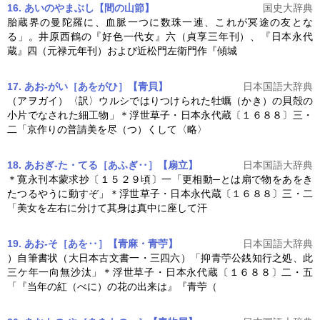
16. あいのやまぶし【間の山節】
国史大辞典
胎蔵界の曼陀羅に、血脈一つに数珠一連、これが冥途の友とな
る」。井原西鶴の『好色一代女』六（貞享三年刊）、『
日本永代
蔵
』四（元禄元年刊）および近松門左衛門作『傾城
17. あお‐がい［あをがひ］【青貝】
日本国語大辞典
（アヲガイ）〈訳〉ウルシではりつけられた牡蠣（かき）の貝殻の
小片でなされた細工物」＊浮世草子・
日本永代蔵
〔１６８８〕三・
二「京作りの普請美を尽（つ）くして〈略〉
18. あおぎ‐た・てる［あふぎ‥］【扇立】
日本国語大辞典
＊寛永刊本蒙求抄〔１５２９頃〕一「更相動─とは扇で物をあをき
たつるやうに動すぞ」＊浮世草子・
日本永代蔵
〔１６８８〕三・二
「美女を左右に分けて其身は真中に座して汗
19. あお‐そ［あを‥］【青麻・青苧】
日本国語大辞典
）自筆書状（大日本古文書一・三四六）「抑青苧公銭知行之処、此
三ケ年一向無沙汰」＊浮世草子・
日本永代蔵
〔１６８８〕二・五
「『当年の紅（べに）の花の出来は』『青苧（