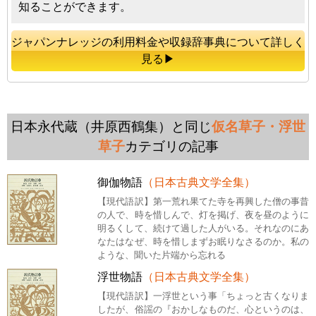
知ることができます。
ジャパンナレッジの利用料金や収録辞事典について詳しく
見る▶
日本永代蔵（井原西鶴集）と同じ
仮名草子・浮世
草子
カテゴリの記事
御伽物語
（日本古典文学全集）
【現代語訳】第一荒れ果てた寺を再興した僧の事昔
の人で、時を惜しんで、灯を掲げ、夜を昼のように
明るくして、続けて過した人がいる。それなのにあ
なたはなぜ、時を惜しまずお眠りなさるのか。私の
ような、聞いた片端から忘れる
浮世物語
（日本古典文学全集）
【現代語訳】一浮世という事「ちょっと古くなりま
したが、俗謡の『おかしなものだ、心というのは、