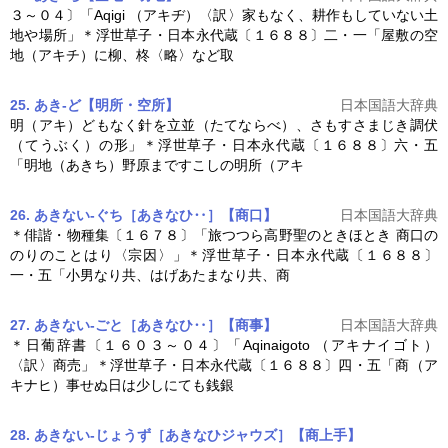
３～０４〕「Aqigi （アキヂ）〈訳〉家もなく、耕作もしていない土
地や場所」＊浮世草子・
日本永代蔵
〔１６８８〕二・一「屋敷の空
地（アキチ）に柳、柊〈略〉など取
25. あき‐ど【明所・空所】
日本国語大辞典
明（アキ）どもなく針を立並（たてならべ）、さもすさまじき調伏
（てうぶく）の形」＊浮世草子・
日本永代蔵
〔１６８８〕六・五
「明地（あきち）野原まですこしの明所（アキ
26. あきない‐ぐち［あきなひ‥］【商口】
日本国語大辞典
＊俳諧・物種集〔１６７８〕「旅つつら高野聖のときほとき 商口の
のりのことはり〈宗因〉」＊浮世草子・
日本永代蔵
〔１６８８〕
一・五「小男なり共、はげあたまなり共、商
27. あきない‐ごと［あきなひ‥］【商事】
日本国語大辞典
＊日葡辞書〔１６０３～０４〕「Aqinaigoto （アキナイゴト）
〈訳〉商売」＊浮世草子・
日本永代蔵
〔１６８８〕四・五「商（ア
キナヒ）事せぬ日は少しにても銭銀
28. あきない‐じょうず［あきなひジャウズ］【商上手】