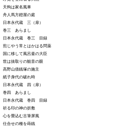
天狗は家名風車
舟人馬方鐙屋の庭
日本永代蔵 三（扉）
巻三 あらまし
日本永代蔵 巻三 目録
煎じやう常とはかはる問薬
国に移して風呂釜の大臣
世は抜取りの観音の眼
高野山借銭塚の施主
紙子身代の破れ時
日本永代蔵 四（扉）
巻四 あらまし
日本永代蔵 巻四 目録
祈る印の神の折敷
心を畳込む古筆屏風
仕合せの種を蒔銭