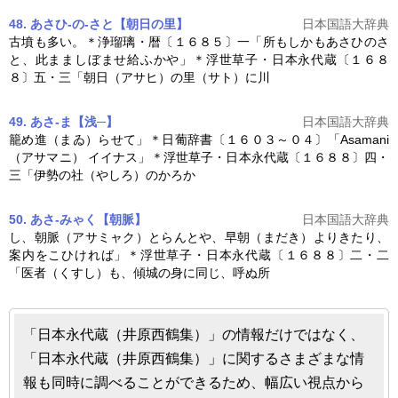
48. あさひ‐の‐さと【朝日の里】
日本国語大辞典
古墳も多い。＊浄瑠璃・暦〔１６８５〕一「所もしかもあさひのさ
と、此まましぼませ給ふかや」＊浮世草子・
日本永代蔵
〔１６８
８〕五・三「朝日（アサヒ）の里（サト）に川
49. あさ‐ま【浅─】
日本国語大辞典
籠め進（まゐ）らせて」＊日葡辞書〔１６０３～０４〕「Asamani
（アサマニ） イイナス」＊浮世草子・
日本永代蔵
〔１６８８〕四・
三「伊勢の社（やしろ）のかろか
50. あさ‐みゃく【朝脈】
日本国語大辞典
し、朝脈（アサミャク）とらんとや、早朝（まだき）よりきたり、
案内をこひければ」＊浮世草子・
日本永代蔵
〔１６８８〕二・二
「医者（くすし）も、傾城の身に同じ、呼ぬ所
「日本永代蔵（井原西鶴集）」の情報だけではなく、
「日本永代蔵（井原西鶴集）」に関するさまざまな情
報も同時に調べることができるため、幅広い視点から