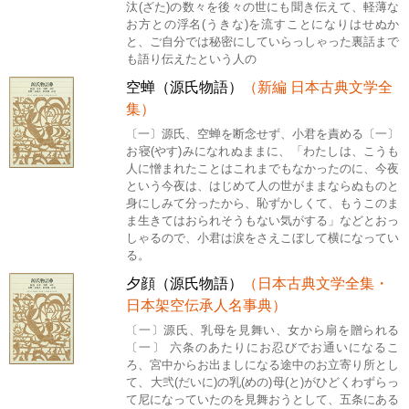
汰(ざた)の数々を後々の世にも聞き伝えて、軽薄な
お方との浮名(うきな)を流すことになりはせぬか
と、ご自分では秘密にしていらっしゃった裏話まで
も語り伝えたという人の
空蝉（源氏物語）
（新編 日本古典文学全
集）
〔一〕源氏、空蝉を断念せず、小君を責める〔一〕
お寝(やす)みになれぬままに、「わたしは、こうも
人に憎まれたことはこれまでもなかったのに、今夜
という今夜は、はじめて人の世がままならぬものと
身にしみて分ったから、恥ずかしくて、もうこのま
ま生きてはおられそうもない気がする」などとおっ
しゃるので、小君は涙をさえこぼして横になってい
る。
夕顔（源氏物語）
（日本古典文学全集・
日本架空伝承人名事典）
〔一〕源氏、乳母を見舞い、女から扇を贈られる
〔一〕 六条のあたりにお忍びでお通いになるこ
ろ、宮中からお出ましになる途中のお立寄り所とし
て、大弐(だいに)の乳(めの)母(と)がひどくわずらっ
て尼になっていたのを見舞おうとして、五条にある