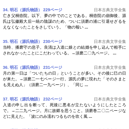
34. 明石（源氏物語） 229ページ
日本古典文学全集
亡き父桐壺院。以下、夢の中でのことである。桐壺院の崩御後、源
氏は弘徽殿大后一統の陰謀のため、ついに
須磨
の浦に引退せざるを
えなくなったことをさしていう。「物の報い
...
35. 明石（源氏物語） 230ページ
日本古典文学全集
当時、播磨守の息子。良清は入道に娘との結婚を申し込んで相手に
されなかったことにこだわっている。→
須磨
二〇九ページ。
...
36. 明石（源氏物語） 231ページ
日本古典文学全集
月の第一日は「ついたちの日」ということが多い。その後に巳の日
が来た。→
須磨
二一七ページ一行。源氏の夢に現れた「そのさまと
も見えぬ人」（
須磨
二一九ページ）、「同じ
...
37. 明石（源氏物語） 232ページ
日本古典文学全集
入道の申し出を断って、死後に悪名が立たないようにしたところ
で。→二二九ページ。月に故郷を思うこと。
須磨
巻二〇二ページな
どに見えた。「波にのみ濡れつるものを吹く風
...