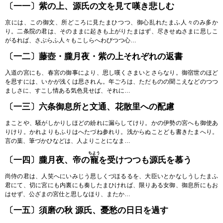
〔一一〕紫の上、源氏の文を見て嘆き悲しむ
京には、この御文、所どころに見たまひつつ、御心乱れたまふ人々のみ多か
り。二条院の君は、そのままに起きも上がりたまはず、尽きせぬさまに思しこ
がるれば、さぶらふ人々もこしらへわびつつ心…
〔一二〕藤壺・朧月夜・紫の上それぞれの返書
入道の宮にも、春宮の御事により、思し嘆くさまいとさらなり。御宿世のほど
を思すには、いかが浅くは思されん。年ごろは、ただものの聞こえなどのつつ
ましさに、すこし情ある気色見せば、それに…
〔一三〕六条御息所と文通、花散里への配慮
まことや、騒がしかりしほどの紛れに漏らしてけり。かの伊勢の宮へも御使あ
りけり。かれよりもふりはへたづね参れり。浅からぬことども書きたまへり。
言の葉、筆づかひなどは、人よりことになま…
ちよう
〔一四〕朧月夜、帝の
寵
を受けつつも源氏を慕う
尚侍の君は、人笑へにいみじう思しくづほるるを、大臣いとかなしうしたまふ
君にて、切に宮にも内裏にも奏したまひければ、限りある女御、御息所にもお
はせず、公ざまの宮仕と思しなほり、またか…
〔一五〕須磨の秋 源氏、憂愁の日日を過す