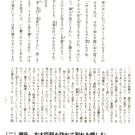
〔二〕源氏、左大臣邸を訪れて別れを惜しむ