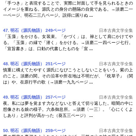
「手つき」と表現することで、実際に対面して手を見られるときの
イメージを重ねる。源氏との身分の懸隔の自覚である。→
須磨
二一
一ページ、明石二三八ページ。説得に困りぬ
...
47. 明石（源氏物語） 249ページ
日本古典文学全集
「玉藻」をかける。女装束。「かづく」は、禄として肩にかけてや
る。「玉藻」の縁で「潜く」をかける。→
須磨
二一四ページ七行。
「宣旨書き」は、口勅の代書したものを「宣
...
48. 明石（源氏物語） 251ページ
日本古典文学全集
慎重に構えてたやすく源氏になびこうとしないことをいう。紫の上
のこと。
須磨
の関。その沿革や所在地は不明だが、『枕草子』（関
は）や、在原行平の歌（→
須磨
一九九ページ
...
49. 明石（源氏物語） 257ページ
日本古典文学全集
夜。私には夢を覚ます力などないと答えて切り返した。暗闇の中に
想像される娘の様子。六条御息所。→
須磨
〔一三〕。「心にくくよ
しあり」と評判が高かった（葵五三ページ）
...
50. 明石（源氏物語） 259ページ
日本古典文学全集