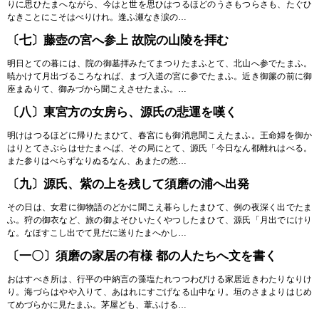
りに思ひたまへながら、今はと世を思ひはつるほどのうさもつらさも、たぐひ
なきことにこそはべりけれ。逢ふ瀬なき涙の…
〔七〕藤壺の宮へ参上 故院の山陵を拝む
明日とての暮には、院の御墓拝みたてまつりたまふとて、北山へ参でたまふ。
暁かけて月出づるころなれば、まづ入道の宮に参でたまふ。近き御簾の前に御
座まゐりて、御みづから聞こえさせたまふ。…
〔八〕東宮方の女房ら、源氏の悲運を嘆く
明けはつるほどに帰りたまひて、春宮にも御消息聞こえたまふ。王命婦を御か
はりとてさぶらはせたまへば、その局にとて、源氏「今日なん都離れはべる。
また参りはべらずなりぬるなん、あまたの愁…
〔九〕源氏、紫の上を残して須磨の浦へ出発
その日は、女君に御物語のどかに聞こえ暮らしたまひて、例の夜深く出でたま
ふ。狩の御衣など、旅の御よそひいたくやつしたまひて、源氏「月出でにけり
な。なほすこし出でて見だに送りたまへかし…
〔一〇〕須磨の家居の有様 都の人たちへ文を書く
おはすべき所は、行平の中納言の藻塩たれつつわびける家居近きわたりなりけ
り。海づらはやや入りて、あはれにすごげなる山中なり。垣のさまよりはじめ
てめづらかに見たまふ。茅屋ども、葦ふける…