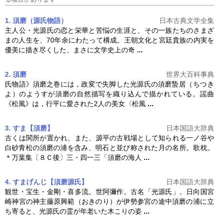
1. 須磨（源氏物語）
日本古典文学全集
主人公・光源氏の恋と栄華と苦悩の生涯と、その一族たちのさまざ
まの人生を、70年余にわたって構成。王朝文化と宮廷貴族の内実を
優美に描き尽くした、まさに文学史上の奇
...
2. 須磨
世界大百科事典
氏物語》
須磨
之巻には，政変で失脚した光源氏の
須磨
蟄居（ちつき
よ）のようすが
須磨
の自然描写を織り込んで描かれている。謡曲
《松風》は，行平に愛された2人の美女〈松風
...
3. すま【須磨】
日本国語大辞典
古くは関所が置かれ、また、源平の古戦場として知られる一ノ谷や
白砂青松の
須磨
の浦を含み、明石と並び称された月の名所。歌枕。
＊万葉集〔８Ｃ後〕三・四一三「
須磨
の海人
...
4. すまげんじ【須磨源氏】
日本国語大辞典
観世・宝生・金剛・喜多流。世阿彌作。古名「光源氏」。日向国宮
崎神宮の神主藤原興範（おきのり）が伊勢参宮の途中
須磨
の浦に立
ち寄ると、光源氏の霊が年老いた木こりの姿
...