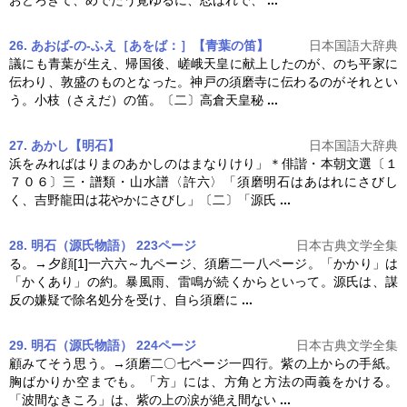
おどろきて、めでたう覚ゆるに、忍ばれで、
...
26. あおば‐の‐ふえ［あをば：］【青葉の笛】
日本国語大辞典
議にも青葉が生え、帰国後、嵯峨天皇に献上したのが、のち平家に
伝わり、敦盛のものとなった。神戸の
須磨
寺に伝わるのがそれとい
う。小枝（さえだ）の笛。〔二〕高倉天皇秘
...
27. あかし【明石】
日本国語大辞典
浜をみればはりまのあかしのはまなりけり」＊俳諧・本朝文選〔１
７０６〕三・譜類・山水譜〈許六〉「
須磨
明石はあはれにさびし
く、吉野龍田は花やかにさびし」〔二〕「源氏
...
28. 明石（源氏物語） 223ページ
日本古典文学全集
る。→夕顔[1]一六六～九ページ、
須磨
二一八ページ。「かかり」は
「かくあり」の約。暴風雨、雷鳴が続くからといって。源氏は、謀
反の嫌疑で除名処分を受け、自ら
須磨
に
...
29. 明石（源氏物語） 224ページ
日本古典文学全集
顧みてそう思う。→
須磨
二〇七ページ一四行。紫の上からの手紙。
胸ばかりか空までも。「方」には、方角と方法の両義をかける。
「波間なきころ」は、紫の上の涙が絶え間ない
...