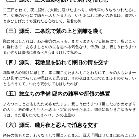
二三日かねて、夜に隠れて大殿に渡りたまへり。網代車のうちやつれたるに
て、女車のやうにて隠ろへ入りたまふも、いとあはれに夢とのみ見ゆ。御方い
とさびしげにうち荒れたる心地して、若君の御…
〔三〕源氏、二条院で紫の上と別離を嘆く
殿におはしたれば、わが御方の人々も、まどろまざりける気色にて、所どころ
に群れゐて、あさましとのみ世を思へる気色なり。侍所には、親しう仕うまつ
るかぎりは御供に参るべき心まうけして私の…
〔四〕源氏、花散里を訪れて懐旧の情を交す
花散里の心細げに思して、常に聞こえたまふもことわりにて、かの人もいま一
たび見ずはつらしとや思はんと思せば、その夜はまた出でたまふものから、い
とものうくて、いたう更かしておはしたれば…
〔五〕旅立ちの準備 邸内の雑事や所領の処置
よろづのことどもしたためさせたまふ。親しう仕うまつり世になびかぬかぎり
の人々、殿の事とり行ふべき上下定めおかせたまふ。御供に慕ひきこゆるかぎ
りは、また選り出でたまへり。 かの山里の…
〔六〕源氏、朧月夜と忍んで消息を交す
尚侍の御もとに、わりなくして聞こえたまふ。源氏「問はせたまはぬもことわ