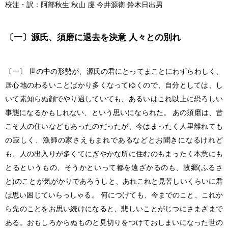
校注・訳：阿部秋生 秋山 虔 今井源衛 鈴木日出男
〔一〕源氏、須磨に退去を決意 人々との別れ
〔一〕 世の中の形勢が、源氏の君にとってまことにわずらわしく、
居心地のわるいことばかり多くなってゆくので、自分としては、し
いて素知らぬ顔でやり過していても、あるいはこれ以上に恐ろしい
事態になるかもしれない、という思いになられた。 あの須磨は、昔
こそ人の住いなどもあったのだったが、今はまったく人里離れても
の寂しく、漁師の家さえもまれであるなどとお聞きになるけれど
も、人の出入りが多くてにぎやかな所に住むのもまったく本意にも
とるというもの、そうかといって都を遠ざかるのも、故郷(ふるさ
と)のことが気がかりであろうしと、あれこれと見苦しいくらいに君
は思い困じていらっしゃる。 何につけても、今までのこと、これか
ら先のことをお思い続けになると、悲しいことがじつにさまざまで
ある。おもしろからぬものと見切りをつけておしまいになった世の