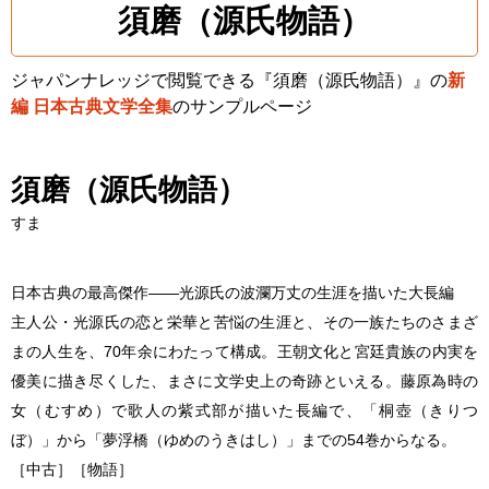
須磨（源氏物語）
ジャパンナレッジで閲覧できる『須磨（源氏物語）』の
新
編 日本古典文学全集
のサンプルページ
須磨（源氏物語）
すま
日本古典の最高傑作――光源氏の波瀾万丈の生涯を描いた大長編
主人公・光源氏の恋と栄華と苦悩の生涯と、その一族たちのさまざ
まの人生を、70年余にわたって構成。王朝文化と宮廷貴族の内実を
優美に描き尽くした、まさに文学史上の奇跡といえる。藤原為時の
女（むすめ）で歌人の紫式部が描いた長編で、「桐壺（きりつ
ぼ）」から「夢浮橋（ゆめのうきはし）」までの54巻からなる。
［中古］［物語］