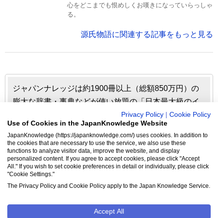
心をどこまでも恨めしくお嘆きになっていらっしゃ
る。
源氏物語に関連する記事をもっと見る
ジャパンナレッジは約1900冊以上（総額850万円）の
膨大な辞書・事典などが使い放題の「日本最大級のイ
ンターネット辞書・事典・叢書サイト」です。日本国
Privacy Policy
|
Cookie Policy
Use of Cookies in the JapanKnowledge Website
内のみならず、海外の有名大学から図書館まで、多く
JapanKnowledge (https://japanknowledge.com/) uses cookies. In addition to
の機関で利用されています。
the cookies that are necessary to use the service, we also use these
functions to analyze visitor data, improve the website, and display
personalized content. If you agree to accept cookies, please click "Accept
ジャパンナレッジの利用料金や収録辞事典について詳しく
All." If you wish to set cookie preferences in detail or individually, please click
"Cookie Settings."
見る▶
The Privacy Policy and Cookie Policy apply to the Japan Knowledge Service.
Accept All