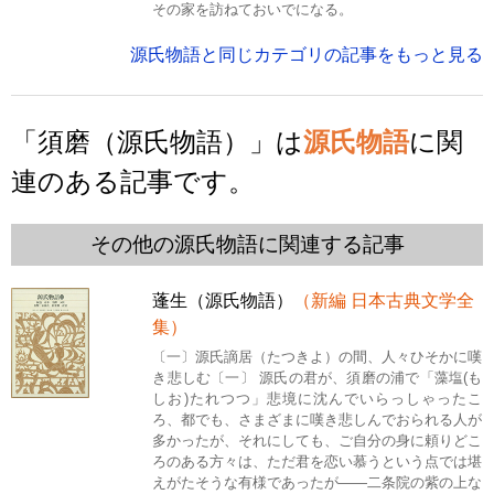
その家を訪ねておいでになる。
源氏物語と同じカテゴリの記事をもっと見る
「須磨（源氏物語）」は
源氏物語
に関
連のある記事です。
その他の源氏物語に関連する記事
蓬生（源氏物語）
（新編 日本古典文学全
集）
〔一〕源氏謫居（たつきよ）の間、人々ひそかに嘆
き悲しむ〔一〕 源氏の君が、須磨の浦で「藻塩(も
しお)たれつつ」悲境に沈んでいらっしゃったこ
ろ、都でも、さまざまに嘆き悲しんでおられる人が
多かったが、それにしても、ご自分の身に頼りどこ
ろのある方々は、ただ君を恋い慕うという点では堪
えがたそうな有様であったが――二条院の紫の上な