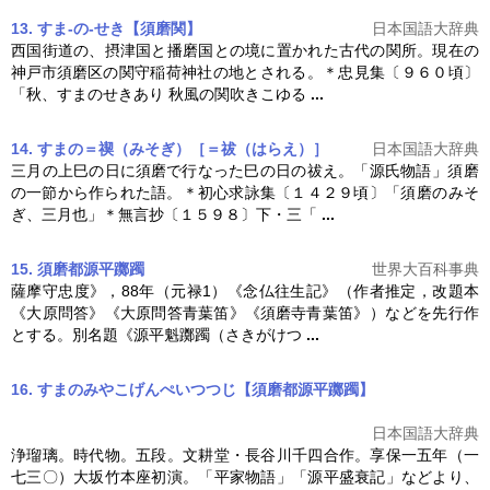
13. すま‐の‐せき【須磨関】
日本国語大辞典
西国街道の、摂津国と播磨国との境に置かれた古代の関所。現在の
神戸市
須磨
区の関守稲荷神社の地とされる。＊忠見集〔９６０頃〕
「秋、すまのせきあり 秋風の関吹きこゆる
...
14. すまの＝禊（みそぎ）［＝祓（はらえ）］
日本国語大辞典
三月の上巳の日に
須磨
で行なった巳の日の祓え。「源氏物語」
須磨
の一節から作られた語。＊初心求詠集〔１４２９頃〕「
須磨
のみそ
ぎ、三月也」＊無言抄〔１５９８〕下・三「
...
15. 須磨都源平躑躅
世界大百科事典
薩摩守忠度》，88年（元禄1）《念仏往生記》（作者推定，改題本
《大原問答》《大原問答青葉笛》《
須磨
寺青葉笛》）などを先行作
とする。別名題《源平魁躑躅（さきがけつ
...
16. すまのみやこげんぺいつつじ【須磨都源平躑躅】
日本国語大辞典
浄瑠璃。時代物。五段。文耕堂・長谷川千四合作。享保一五年（一
七三〇）大坂竹本座初演。「平家物語」「源平盛衰記」などより、