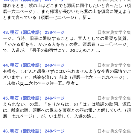
離れるとき、紫の上はどこまでも源氏に同伴したいと言ったし（
須
磨
一六二ページ）、また帰還が長びいたら紫の上を
須磨
に迎えよう
とまで言っている（
須磨
一七二ページ）。新
...
43. 明石（源氏物語） 238ページ
日本古典文学全集
ージ。当時、旧事に通暁することは、官人としての重要な資質。
「かかる所をも、かかる人をも」の意。
須磨
巻（二一〇ページ）
で、入道が、「吾子の御宿世にて、おぼえぬこと
...
44. 明石（源氏物語） 240ページ
日本古典文学全集
有様を、しぜんと想像せずにはいられませんような今宵の風情でご
ざいます」と、感涙を流して 前出（
須磨
一七六・一九九ページ）。
→末摘花[1]二六七ページ注一五。従者
...
45. 明石（源氏物語） 246ページ
日本古典文学全集
えられない、の意。「をりからは」の「は」は強調の助詞。源氏
は、離京の際、
須磨
への退去を藤壺との罪の報いと解していた（
須
磨
一七九ページ）、が、いま新しく、入道の娘
...
46. 明石（源氏物語） 248ページ
日本古典文学全集