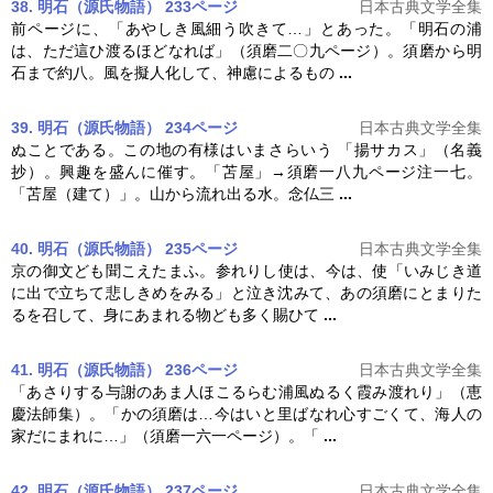
38. 明石（源氏物語） 233ページ
日本古典文学全集
前ページに、「あやしき風細う吹きて…」とあった。「明石の浦
は、ただ這ひ渡るほどなれば」（
須磨
二〇九ページ）。
須磨
から明
石まで約八。風を擬人化して、神慮によるもの
...
39. 明石（源氏物語） 234ページ
日本古典文学全集
ぬことである。この地の有様はいまさらいう 「揚サカス」（名義
抄）。興趣を盛んに催す。「苫屋」→
須磨
一八九ページ注一七。
「苫屋（建て）」。山から流れ出る水。念仏三
...
40. 明石（源氏物語） 235ページ
日本古典文学全集
京の御文ども聞こえたまふ。参れりし使は、今は、使「いみじき道
に出で立ちて悲しきめをみる」と泣き沈みて、あの
須磨
にとまりた
るを召して、身にあまれる物ども多く賜ひて
...
41. 明石（源氏物語） 236ページ
日本古典文学全集
「あさりする与謝のあま人ほこるらむ浦風ぬるく霞み渡れり」（恵
慶法師集）。「かの
須磨
は…今はいと里ばなれ心すごくて、海人の
家だにまれに…」（
須磨
一六一ページ）。「
...
42. 明石（源氏物語） 237ページ
日本古典文学全集