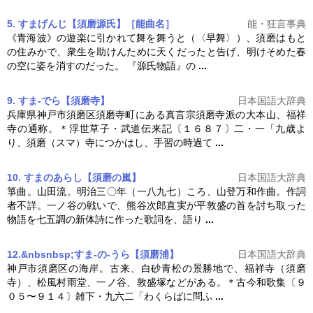
5. すまげんじ【須磨源氏】［能曲名］
能・狂言事典
《青海波》の遊楽に引かれて舞を舞うと（〈早舞〉）、
須磨
はもと
の住みかで、衆生を助けんために天くだったと告げ、明けそめた春
の空に姿を消すのだった。 『源氏物語』の
...
9. すま‐でら【須磨寺】
日本国語大辞典
兵庫県神戸市
須磨
区
須磨
寺町にある真言宗
須磨
寺派の大本山、福祥
寺の通称。＊浮世草子・武道伝来記〔１６８７〕二・一「九歳よ
り、
須磨
（スマ）寺につかはし、手習の時過て
...
10. すまのあらし【須磨の嵐】
日本国語大辞典
箏曲。山田流。明治三〇年（一八九七）ころ、山登万和作曲。作詞
者不詳。一ノ谷の戦いで、熊谷次郎直実が平敦盛の首を討ち取った
物語を七五調の新体詩に作った歌詞を、語り
...
12.&nbsnbsp;すま‐の‐うら【須磨浦】
日本国語大辞典
神戸市
須磨
区の海岸。古来、白砂青松の景勝地で、福祥寺（
須磨
寺）、松風村雨堂、一ノ谷、敦盛塚などがある。＊古今和歌集〔９
０５〜９１４〕雑下・九六二「わくらばに問ふ
...