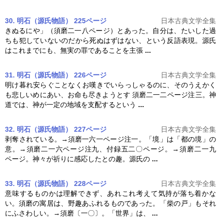
30. 明石（源氏物語） 225ページ
日本古典文学全集
きぬるにや」（
須磨
二一八ページ）とあった。自分は、たいした過
ちも犯していないのだから死ぬはずはない、という反語表現。源氏
はこれまでにも、無実の罪であることを主張
...
31. 明石（源氏物語） 226ページ
日本古典文学全集
明け暮れ安らぐことなくお嘆きでいらっしゃるのに、そのうえかく
も悲しいめにあい、お命も尽きようとす
須磨
二一二ページ注三。神
道では、神が一定の地域を支配するという
...
32. 明石（源氏物語） 227ページ
日本古典文学全集
剥奪されている。→
須磨
一六一ページ注一。「境」は「都の境」の
意。→
須磨
二一六ページ注九、付録五二〇ページ。→
須磨
二一九
ページ。神々が祈りに感応したとの趣。源氏の
...
33. 明石（源氏物語） 228ページ
日本古典文学全集
意味するものかは理解できず、あれこれ考えて気持が落ち着かな
い。
須磨
の寓居は、野趣あふれるものであった。「柴の戸」もそれ
にふさわしい。→
須磨
〔一〇〕。「世界」は、
...