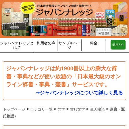
ジャパンナレッジと
利用者の声
サンプルペー
料金
新規入会
は？
ジ
ジャパンナレッジは約1900冊以上の膨大な辞
書・事典などが使い放題の「日本最大級のオン
ライン辞書・事典・叢書」サービスです。
➞ジャパンナレッジについて詳しく見る
>
>
>
>
>
トップページ
カテゴリ一覧
文学
古典文学
源氏物語
須磨（源
氏物語）