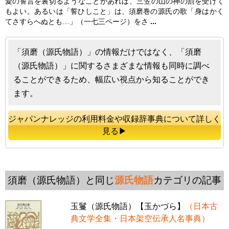
愛の誓言を裏切るようなことがあれば、三笠の山の神の罰を受けて
もよい。あるいは「誓ひしこと」は、
須磨
巻の源氏の歌「身はかく
てさすらへぬとも…」（一七三ページ）をさ
...
「須磨（源氏物語）」の情報だけではなく、「須磨
（源氏物語）」に関するさまざまな情報も同時に調べ
ることができるため、幅広い視点から知ることができ
ます。
ジャパンナレッジの利用料金や収録辞事典について詳しく
見る▶
須磨（源氏物語）と同じ
源氏物語
カテゴリの記事
玉鬘（源氏物語）【玉かづら】
（日本古
典文学全集・日本架空伝承人名事典）