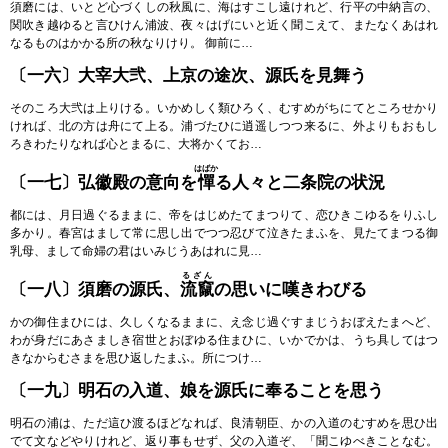
須磨には、いとど心づくしの秋風に、海はすこし遠けれど、行平の中納言の、
関吹き越ゆると言ひけん浦波、夜々はげにいと近く聞こえて、またなくあはれ
なるものはかかる所の秋なりけり。 御前に…
〔一六〕大宰大弐、上京の途次、源氏を見舞う
そのころ大弐は上りける。いかめしく類ひろく、むすめがちにてところせかり
ければ、北の方は舟にて上る。浦づたひに逍遥しつつ来るに、外よりもおもし
ろきわたりなれば心とまるに、大将かくてお…
はばか
〔一七〕弘徽殿の意向を
憚
る人々と二条院の状況
都には、月日過ぐるままに、帝をはじめたてまつりて、恋ひきこゆるをりふし
多かり。春宮はまして常に思し出でつつ忍びて泣きたまふを、見たてまつる御
乳母、まして命婦の君はいみじうあはれに見…
るざん
〔一八〕須磨の源氏、
流竄
の思いに嘆きわびる
かの御住まひには、久しくなるままに、え念じ過ぐすまじうおぼえたまへど、
わが身だにあさましき宿世とおぼゆる住まひに、いかでかは、うち具してはつ
きなからむさまを思ひ返したまふ。所につけ…
〔一九〕明石の入道、娘を源氏に奉ることを思う
明石の浦は、ただ這ひ渡るほどなれば、良清朝臣、かの入道のむすめを思ひ出
でて文などやりけれど、返り事もせず、父の入道ぞ、「聞こゆべきことなむ。