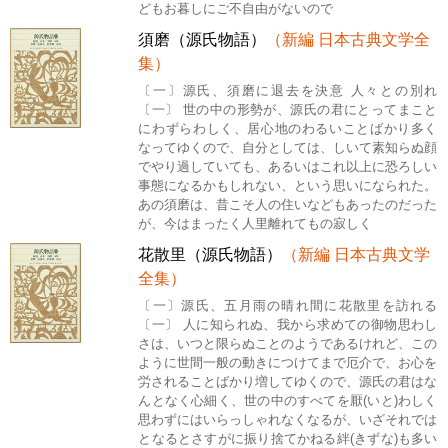
どもお暮しにご不自由がないので
須磨（源氏物語）
（新編 日本古典文学全
集）
〔一〕源氏、須磨に退去を決意 人々との別れ
〔一〕 世の中の形勢が、源氏の君にとってまこと
にわずらわしく、居心地のわるいことばかり多く
なってゆくので、自分としては、しいて素知らぬ顔
でやり過していても、あるいはこれ以上に恐ろしい
事態になるかもしれない、という思いになられた。
あの須磨は、昔こそ人の住いなどもあったのだった
が、今はまったく人里離れてもの寂しく
花散里（源氏物語）
（新編 日本古典文学
全集）
〔一〕源氏、五月雨の晴れ間に花散里を訪れる
〔一〕 人に知られぬ、我から求めての御物思わし
さは、いつと限らぬことのようであるけれど、この
ように世間一般の動きにつけてまで厄介で、お心を
労されることばかり増してゆくので、源氏の君はな
んとなく心細く、世の中のすべてを厭(いと)わしく
思わずにはいらっしゃれなくなるが、いざそれでは
となるとさすがに振り捨てかねる絆(きずな)も多い