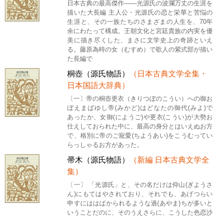
日本古典の最高傑作――光源氏の波瀾万丈の生涯を
描いた大長編 主人公・光源氏の恋と栄華と苦悩の
生涯と、その一族たちのさまざまの人生を、70年
余にわたって構成。王朝文化と宮廷貴族の内実を優
美に描き尽くした、まさに文学史上の奇跡といえ
る。藤原為時の女（むすめ）で歌人の紫式部が描い
た長編で
桐壺（源氏物語）
（日本古典文学全集・
日本国語大辞典）
〔一〕帝の桐壺更衣（きりつぼのこうい）への御お
ぼえまばゆし帝(みかど)はどなたの御代(みよ)で
あったか、女御(にようご)や更衣(こうい)が大勢お
仕えしておられた中に、最高の身分とはいえぬお方
で、格別に帝のご寵愛(ちようあい)をこうむってい
らっしゃるお方があった。
帚木（源氏物語）
（新編 日本古典文学全
集）
〔一〕 「光源氏」と、その名だけは仰山(ぎようさ
ん)にもてはやされており、それでも、あげつらい
申すにははばかられるような過(あやま)ちが多いと
いうことだのに、そのうえさらに、こうした色恋沙