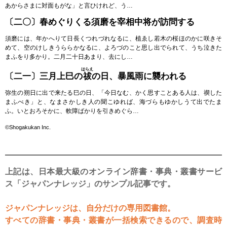
あからさまに対面もがな」と言ひけれど、う…
〔二〇〕春めぐりくる須磨を宰相中将が訪問する
須磨には、年かへりて日長くつれづれなるに、植ゑし若木の桜ほのかに咲きそ
めて、空のけしきうららかなるに、よろづのこと思し出でられて、うち泣きた
まふをり多かり。二月二十日あまり、去にし…
はらえ
〔二一〕三月上巳の
祓
の日、暴風雨に襲われる
弥生の朔日に出で来たる巳の日、「今日なむ、かく思すことある人は、禊した
まふべき」と、なまさかしき人の聞こゆれば、海づらもゆかしうて出でたま
ふ。いとおろそかに、軟障ばかりを引きめぐら…
©Shogakukan Inc.
上記は、日本最大級のオンライン辞書・事典・叢書サービ
ス「ジャパンナレッジ」のサンプル記事です。
ジャパンナレッジは、自分だけの専用図書館。
すべての辞書・事典・叢書が一括検索できるので、調査時