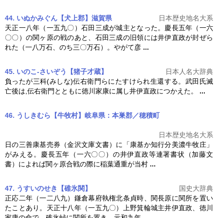
44. いぬかみぐん【犬上郡】滋賀県
日本歴史地名大系
天正一八年（一五九〇）石田三成が城主となった。慶長五年（一六
〇〇）の関ヶ原の戦のあと、石田三成の旧領には
井伊直政
が封ぜら
れた（一八万石、のち三〇万石）。やがて彦
...
45. いのこ-さいぞう【猪子才蔵】
日本人名大辞典
負ったが三科(みしな)伝右衛門らにたすけられ生還する。武田氏滅
亡後は,伝右衛門とともに徳川家康に属し
井伊直政
につかえた。
...
46. うしきむら【牛牧村】岐阜県：本巣郡／穂積町
日本歴史地名大系
日の三善康基売券（金沢文庫文書）に「康基か知行分美濃牛牧庄」
がみえる。慶長五年（一六〇〇）の
井伊直政
等連署書状（加藤文
書）によれば関ヶ原合戦の際に稲葉通重が当村
...
47. うすいのせき【碓氷関】
国史大辞典
正応二年（一二八九）鎌倉幕府執権北条貞時、関長原に関所を置い
たことあり。天正十八年（一五九〇）上野箕輪城主
井伊直政
、徳川
家康の命で、碓氷峠に関所を置き、元和九年
...