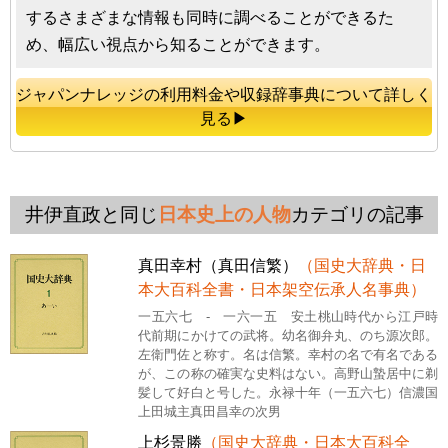
するさまざまな情報も同時に調べることができるた
め、幅広い視点から知ることができます。
ジャパンナレッジの利用料金や収録辞事典について詳しく
見る▶
井伊直政と同じ
日本史上の人物
カテゴリの記事
真田幸村（真田信繁）
（国史大辞典・日
本大百科全書・日本架空伝承人名事典）
一五六七 - 一六一五 安土桃山時代から江戸時
代前期にかけての武将。幼名御弁丸、のち源次郎。
左衛門佐と称す。名は信繁。幸村の名で有名である
が、この称の確実な史料はない。高野山蟄居中に剃
髪して好白と号した。永禄十年（一五六七）信濃国
上田城主真田昌幸の次男
上杉景勝
（国史大辞典・日本大百科全