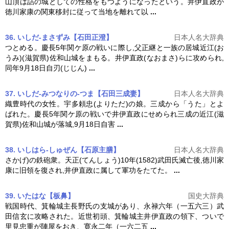
山頂は詰の城としての性格をもつようになったという。
井伊直政
が
徳川家康の関東移封に従って当地を離れて以
...
36. いしだ-まさずみ【石田正澄】
日本人名大辞典
つとめる。慶長5年関ケ原の戦いに際し,父正継と一族の居城近江(お
うみ)(滋賀県)佐和山城をまもる。
井伊直政
(なおまさ)らに攻められ,
同年9月18日自刃(じじん)
...
37. いしだ-みつなりの-つま【石田三成妻】
日本人名大辞典
織豊時代の女性。宇多頼忠(よりただ)の娘。三成から「うた」とよ
ばれた。慶長5年関ケ原の戦いで
井伊直政
にせめられ三成の近江(滋
賀県)佐和山城が落城,9月18日自害
...
38. いしはら-しゅぜん【石原主膳】
日本人名大辞典
さかげ)の鉄砲衆。天正(てんしょう)10年(1582)武田氏滅亡後,徳川家
康に旧領を復され,
井伊直政
に属して軍功をたてた。
...
39. いたはな【板鼻】
国史大辞典
戦国時代、箕輪城主長野氏の支城があり、永禄六年（一五六三）武
田信玄に攻略された。近世初頭、箕輪城主
井伊直政
の領下、ついで
里見忠重が陣屋をおき、寛永二年（一六二五
...