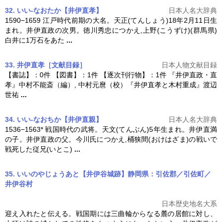
32. いい-なおたか【井伊直孝】
日本人名大辞典
1590−1659 江戸時代前期の大名。天正(てんしょう)18年2月11日生
まれ。
井伊直政
の次男。徳川秀忠につかえ,上野(こうずけ)(群馬県)
白井に1万石をあた
...
33. 井伊直孝［文献目録］
日本人物文献目録
【書誌】：0件 【図書】：1件 【逐次刊行物】：1件 『
井伊直政
・直
孝』中村不能斎（編）, 中村元麿（校）『井伊直孝と木村重成』渡辺
世祐
...
34. いい-なおちか【井伊直親】
日本人名大辞典
1536−1563* 戦国時代の武将。天文(てんぶん)5年生まれ。井伊直満
の子。
井伊直政
の父。今川氏につかえ,桶狭間(おけはざま)の戦いで
戦死した従兄(いとこ)
...
35. いいのやじょうあと【井伊谷城跡】静岡県：引佐郡／引佐町／
井伊谷村
日本歴史地名大系
迎え入れたと伝える。戦国期には三曲輪からなる麓の居館に対し、