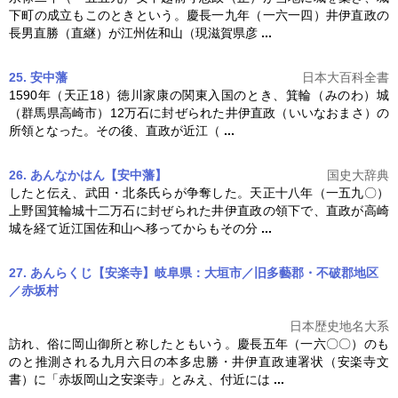
下町の成立もこのときという。慶長一九年（一六一四）
井伊直政
の
長男直勝（直継）が江州佐和山（現滋賀県彦
...
25. 安中藩
日本大百科全書
1590年（天正18）徳川家康の関東入国のとき、箕輪（みのわ）城
（群馬県高崎市）12万石に封ぜられた
井伊直政
（いいなおまさ）の
所領となった。その後、直政が近江（
...
26. あんなかはん【安中藩】
国史大辞典
したと伝え、武田・北条氏らが争奪した。天正十八年（一五九〇）
上野国箕輪城十二万石に封ぜられた
井伊直政
の領下で、直政が高崎
城を経て近江国佐和山へ移ってからもその分
...
27. あんらくじ【安楽寺】岐阜県：大垣市／旧多藝郡・不破郡地区
／赤坂村
日本歴史地名大系
訪れ、俗に岡山御所と称したともいう。慶長五年（一六〇〇）のも
のと推測される九月六日の本多忠勝・
井伊直政
連署状（安楽寺文
書）に「赤坂岡山之安楽寺」とみえ、付近には
...