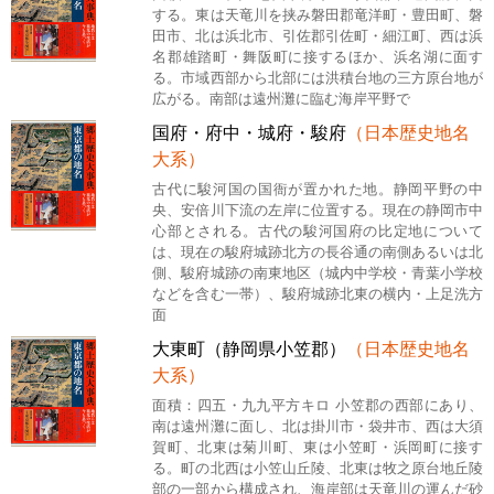
する。東は天竜川を挟み磐田郡竜洋町・豊田町、磐
田市、北は浜北市、引佐郡引佐町・細江町、西は浜
名郡雄踏町・舞阪町に接するほか、浜名湖に面す
る。市域西部から北部には洪積台地の三方原台地が
広がる。南部は遠州灘に臨む海岸平野で
国府・府中・城府・駿府
（日本歴史地名
大系）
古代に駿河国の国衙が置かれた地。静岡平野の中
央、安倍川下流の左岸に位置する。現在の静岡市中
心部とされる。古代の駿河国府の比定地について
は、現在の駿府城跡北方の長谷通の南側あるいは北
側、駿府城跡の南東地区（城内中学校・青葉小学校
などを含む一帯）、駿府城跡北東の横内・上足洗方
面
大東町（静岡県小笠郡）
（日本歴史地名
大系）
面積：四五・九九平方キロ 小笠郡の西部にあり、
南は遠州灘に面し、北は掛川市・袋井市、西は大須
賀町、北東は菊川町、東は小笠町・浜岡町に接す
る。町の北西は小笠山丘陵、北東は牧之原台地丘陵
部の一部から構成され、海岸部は天竜川の運んだ砂