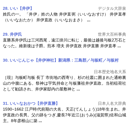
28. いい【井伊】
デジタル大辞泉
姓氏の一。 「井伊」姓の人物 井伊直弼（いいなおすけ） 井伊直孝
（いいなおたか）
井伊直政
（いいなおまさ）
...
29. 井伊氏
世界大百科事典
直勝系井伊氏は三河西尾，遠江掛川に転じ，最後は越後与板2万石と
なった。維新後は子爵。煎本 増夫
井伊直政
井伊直勝 井伊直孝
...
30. いいじんじゃ【井伊神社】新潟県：三島郡／与板町／与板村
日本歴史地名大系
［現］与板町与板 長丁 市街地の西寄り、杉の社叢に囲まれた通称裏
山の中腹にある。祭神は宇気持命と与板藩祖
井伊直政
。当初稲荷社
として勧請され、井伊家邸内の屋敷神と
...
31. いい-なおかつ【井伊直勝】
日本人名大辞典
1590−1662 江戸時代前期の大名。天正(てんしょう)18年生まれ。
井
伊直政
の長男。父の跡をつぎ,慶長7年近江(おうみ)(滋賀県)佐和山城
主。8年彦根山に築
...