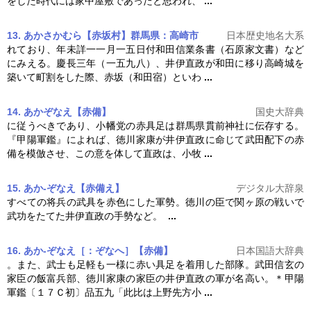
をした時代には家中屋敷であったと思われ、
...
13. あかさかむら【赤坂村】群馬県：高崎市
日本歴史地名大系
れており、年未詳一一月一五日付和田信業条書（石原家文書）など
にみえる。慶長三年（一五九八）、
井伊直政
が和田に移り高崎城を
築いて町割をした際、赤坂（和田宿）といわ
...
14. あかぞなえ【赤備】
国史大辞典
に従うべきであり、小幡党の赤具足は群馬県貫前神社に伝存する。
『甲陽軍鑑』によれば、徳川家康が
井伊直政
に命じて武田配下の赤
備を模倣させ、この意を体して直政は、小牧
...
15. あか‐ぞなえ【赤備え】
デジタル大辞泉
すべての将兵の武具を赤色にした軍勢。徳川の臣で関ヶ原の戦いで
武功をたてた
井伊直政
の手勢など。
...
16. あか‐ぞなえ［：ぞなへ］【赤備】
日本国語大辞典
。また、武士も足軽も一様に赤い具足を着用した部隊。武田信玄の
家臣の飯富兵部、徳川家康の家臣の
井伊直政
の軍が名高い。＊甲陽
軍鑑〔１７Ｃ初〕品五九「此比は上野先方小
...