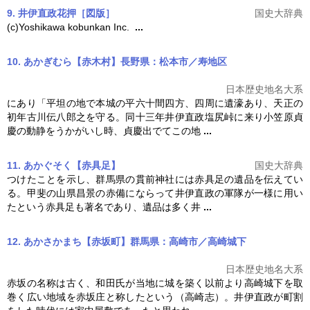
9. 井伊直政花押［図版］
国史大辞典
(c)Yoshikawa kobunkan Inc.
...
10. あかぎむら【赤木村】長野県：松本市／寿地区
日本歴史地名大系
にあり「平坦の地で本城の平六十間四方、四周に遺濠あり、天正の
初年古川伝八郎之を守る。同十三年
井伊直政
塩尻峠に来り小笠原貞
慶の動静をうかがいし時、貞慶出でてこの地
...
11. あかぐそく【赤具足】
国史大辞典
つけたことを示し、群馬県の貫前神社には赤具足の遺品を伝えてい
る。甲斐の山県昌景の赤備にならって
井伊直政
の軍隊が一様に用い
たという赤具足も著名であり、遺品は多く井
...
12. あかさかまち【赤坂町】群馬県：高崎市／高崎城下
日本歴史地名大系
赤坂の名称は古く、和田氏が当地に城を築く以前より高崎城下を取
巻く広い地域を赤坂庄と称したという（高崎志）。
井伊直政
が町割