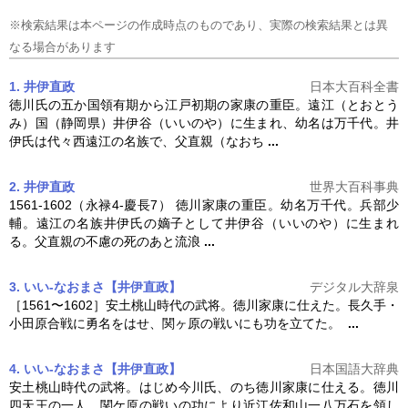
※検索結果は本ページの作成時点のものであり、実際の検索結果とは異
なる場合があります
1. 井伊直政
日本大百科全書
徳川氏の五か国領有期から江戸初期の家康の重臣。遠江（とおとう
み）国（静岡県）井伊谷（いいのや）に生まれ、幼名は万千代。井
伊氏は代々西遠江の名族で、父直親（なおち
...
2. 井伊直政
世界大百科事典
1561-1602（永禄4-慶長7） 徳川家康の重臣。幼名万千代。兵部少
輔。遠江の名族井伊氏の嫡子として井伊谷（いいのや）に生まれ
る。父直親の不慮の死のあと流浪
...
3. いい‐なおまさ【井伊直政】
デジタル大辞泉
［1561〜1602］安土桃山時代の武将。徳川家康に仕えた。長久手・
小田原合戦に勇名をはせ、関ヶ原の戦いにも功を立てた。
...
4. いい‐なおまさ【井伊直政】
日本国語大辞典
安土桃山時代の武将。はじめ今川氏、のち徳川家康に仕える。徳川
四天王の一人。関ケ原の戦いの功により近江佐和山一八万石を領し