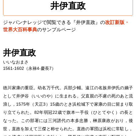
井伊直政
ジャパンナレッジで閲覧できる『井伊直政』の
改訂新版・
世界大百科事典
のサンプルページ
井伊直政
いいなおまさ
1561-1602（永禄4-慶長7）
徳川家康の重臣。幼名万千代。兵部少輔。遠江の名族井伊氏の嫡子
として井伊谷（いいのや）に生まれる。父直親の不慮の死のあと流
浪し，1575年（天正3）15歳のとき浜松城下で家康の目に留まり取
り立てられた。82年弱冠22歳で旗本一手役（ひとてやく）の長と
なった。この部署には三河譜代の本多忠勝，榊原康政がおり，後
世，直政を加えて三傑と称せられた。直政の軍団は浜松に常駐し，