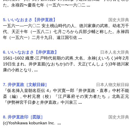
た。永祿四〜慶長七年（一五六一〜一六〇二
...
5. いいなおまさ【井伊直政】
国史大辞典
一五六一―一六〇二 安土桃山時代の人、徳川家康の武将。幼名万千
代、天正十年（一五八二）七月ごろから兵部少輔と称した。永禄四
年（一五六一）二月十九日、遠江国引佐
...
6. いい-なおまさ【井伊直政】
日本人名大辞典
1561−1602 織豊-江戸時代前期の武将,大名。永禄(えいろく)4年2月
19日生まれ。井伊直親(なおちか)の子。天正(てんしょう)3年徳川家
康の小姓となり,
...
7. 井伊直政［文献目録］
日本人物文献目録
『仮名挿入皇朝名臣伝 4』中沢寛一郎『
井伊直政
・直孝』中村不能
斎（編）, 中村元麿（校）『江戸幕府その実力者たち 』北島正元
『伊勢神宮千日参と
井伊直政
』中川泉三
...
8. 井伊直政印［図版］
国史大辞典
(c)Yoshikawa kobunkan Inc.
...