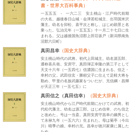
書・世界大百科事典）
一五五五 - 一六二三 安土桃山・江戸時代前期
の大名。越後春日山城・会津若松城主、出羽国米沢
藩主。幼名を卯松、喜平次と称し、はじめ顕景と名
乗った。弘治元年（一五五五）十一月二十七日に生
まれる。父は越後国魚沼郡上田荘坂戸（新潟県南魚
沼郡六日町）
真田昌幸
（国史大辞典）
安土桃山時代の武将。初代上田城主。幼名源五郎、
通称喜兵衛。安房守。真田弾正幸隆の第三子として
天文十六年（一五四七）信濃国に生まれる。信之・
幸村の父。武田信玄・勝頼父子に仕えて足軽大将を
勤め、甲斐の名族武藤家をついだが、兄信綱・昌輝
が天正三年（一五七五）に
真田信之（真田信幸）
（国史大辞典）
安土桃山時代から江戸時代前期にかけての武将。初
代松代藩主。幼名は源三郎。はじめ信幸、のち信之
と改めた。号は一当斎。真田安房守昌幸の嫡男とし
て永禄九年（一五六六）生まれた。母は菊亭（今出
川）晴季の娘。幸村の兄。昌幸が徳川家康に属した
ため