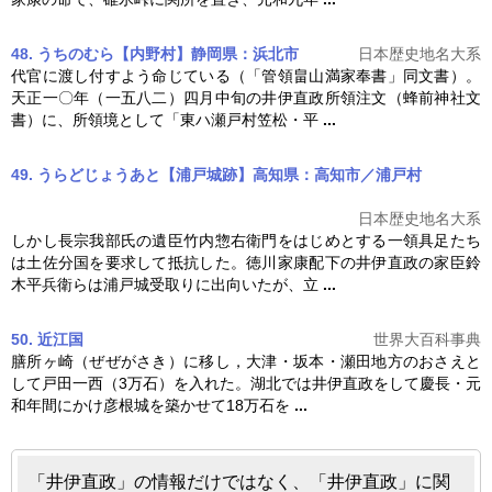
48. うちのむら【内野村】静岡県：浜北市
日本歴史地名大系
代官に渡し付すよう命じている（「管領畠山満家奉書」同文書）。
天正一〇年（一五八二）四月中旬の
井伊直政
所領注文（蜂前神社文
書）に、所領境として「東ハ瀬戸村笠松・平
...
49. うらどじょうあと【浦戸城跡】高知県：高知市／浦戸村
日本歴史地名大系
しかし長宗我部氏の遺臣竹内惣右衛門をはじめとする一領具足たち
は土佐分国を要求して抵抗した。徳川家康配下の
井伊直政
の家臣鈴
木平兵衛らは浦戸城受取りに出向いたが、立
...
50. 近江国
世界大百科事典
膳所ヶ崎（ぜぜがさき）に移し，大津・坂本・瀬田地方のおさえと
して戸田一西（3万石）を入れた。湖北では
井伊直政
をして慶長・元
和年間にかけ彦根城を築かせて18万石を
...
「井伊直政」の情報だけではなく、「井伊直政」に関