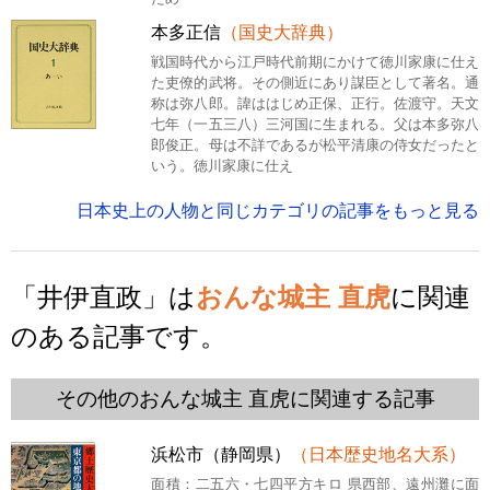
本多正信
（国史大辞典）
戦国時代から江戸時代前期にかけて徳川家康に仕え
た吏僚的武将。その側近にあり謀臣として著名。通
称は弥八郎。諱ははじめ正保、正行。佐渡守。天文
七年（一五三八）三河国に生まれる。父は本多弥八
郎俊正。母は不詳であるが松平清康の侍女だったと
いう。徳川家康に仕え
日本史上の人物と同じカテゴリの記事をもっと見る
「井伊直政」は
おんな城主 直虎
に関連
のある記事です。
その他のおんな城主 直虎に関連する記事
浜松市（静岡県）
（日本歴史地名大系）
面積：二五六・七四平方キロ 県西部、遠州灘に面