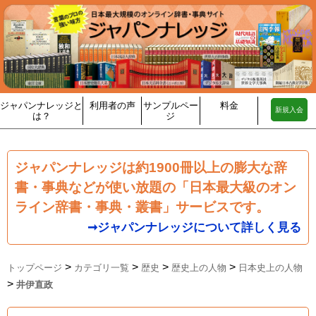
ジャパンナレッジと
利用者の声
サンプルペー
料金
新規入会
は？
ジ
ジャパンナレッジは約1900冊以上の膨大な辞
書・事典などが使い放題の「日本最大級のオン
ライン辞書・事典・叢書」サービスです。
➞ジャパンナレッジについて詳しく見る
>
>
>
>
トップページ
カテゴリ一覧
歴史
歴史上の人物
日本史上の人物
>
井伊直政