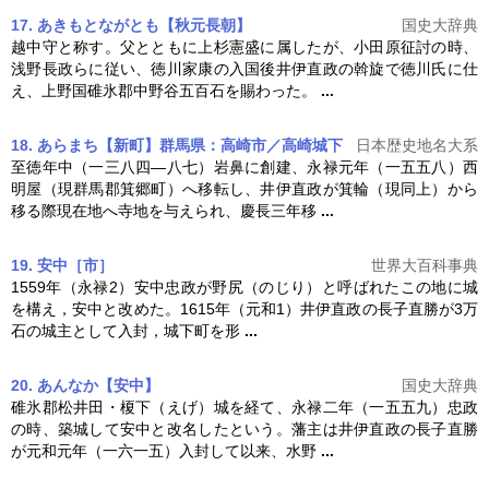
17. あきもとながとも【秋元長朝】
国史大辞典
越中守と称す。父とともに上杉憲盛に属したが、小田原征討の時、
浅野長政らに従い、徳川家康の入国後
井伊直政
の斡旋で徳川氏に仕
え、上野国碓氷郡中野谷五百石を賜わった。
...
18. あらまち【新町】群馬県：高崎市／高崎城下
日本歴史地名大系
至徳年中（一三八四―八七）岩鼻に創建、永禄元年（一五五八）西
明屋（現群馬郡箕郷町）へ移転し、
井伊直政
が箕輪（現同上）から
移る際現在地へ寺地を与えられ、慶長三年移
...
19. 安中［市］
世界大百科事典
1559年（永禄2）安中忠政が野尻（のじり）と呼ばれたこの地に城
を構え，安中と改めた。1615年（元和1）
井伊直政
の長子直勝が3万
石の城主として入封，城下町を形
...
20. あんなか【安中】
国史大辞典
碓氷郡松井田・榎下（えげ）城を経て、永禄二年（一五五九）忠政
の時、築城して安中と改名したという。藩主は
井伊直政
の長子直勝
が元和元年（一六一五）入封して以来、水野
...