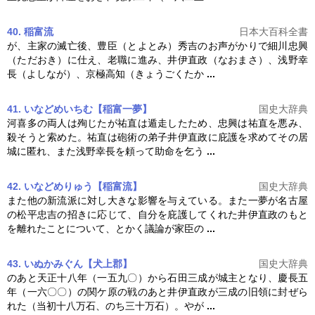
40. 稲富流
日本大百科全書
が、主家の滅亡後、豊臣（とよとみ）秀吉のお声がかりで細川忠興
（ただおき）に仕え、老職に進み、
井伊直政
（なおまさ）、浅野幸
長（よしなが）、京極高知（きょうごくたか
...
41. いなどめいちむ【稲富一夢】
国史大辞典
河喜多の両人は殉じたが祐直は遁走したため、忠興は祐直を悪み、
殺そうと索めた。祐直は砲術の弟子
井伊直政
に庇護を求めてその居
城に匿れ、また浅野幸長を頼って助命を乞う
...
42. いなどめりゅう【稲富流】
国史大辞典
また他の新流派に対し大きな影響を与えている。また一夢が名古屋
の松平忠吉の招きに応じて、自分を庇護してくれた
井伊直政
のもと
を離れたことについて、とかく議論が家臣の
...
43. いぬかみぐん【犬上郡】
国史大辞典
のあと天正十八年（一五九〇）から石田三成が城主となり、慶長五
年（一六〇〇）の関ケ原の戦のあと
井伊直政
が三成の旧領に封ぜら
れた（当初十八万石、のち三十万石）。やが
...