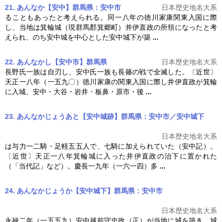
21. あんなか【安中】群馬県：安中市
日本歴史地名大系
ることもあったと考えられる。同一八年の徳川家康関東入国に際
し、当地は箕輪城（現群馬郡箕郷町）
井伊直政
の所領になったと考
えられ、のち安中城を中心とした安中城下が築
...
22. あんなかし【安中市】群馬県
日本歴史地名大系
長野氏一族は自刃し、安中氏一族も長篠の戦で全滅した。〔近世〕
天正一八年（一五九〇）徳川家康の関東入国に際し
井伊直政
が箕輪
に入城、安中・大谷・岩井・板鼻・原市・後
...
23. あんなかじょうあと【安中城跡】群馬県：安中市／安中城下
日本歴史地名大系
は与力一二騎・足軽五五人で、七騎に加えられていた（安中記）。
〔近世〕天正一八年箕輪城に入った
井伊直政
の治下に置かれた
（「当代記」など）。慶長一九年（一六一四）多
...
24. あんなかじょうか【安中城下】群馬県：安中市
日本歴史地名大系
永禄二年（一五五九）安中越前守忠政（正）が当地に城を築き、城