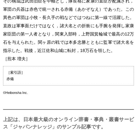
その構成は武田旧臣を中軸とし，隊長格に家康の直臣が配属され，
軍団の兵器は赤色で統一される赤備（あかぞなえ）であった。この
異色の軍団は小牧・長久手の戦などではつねに第一線で活躍した。
直政は軍事面だけではなく，諸大名との折衝にも手腕を発揮し家康
家臣団の第一人者となり，関東入部時，上野国箕輪城で最高の12万
石を与えられた。関ヶ原の戦では本多忠勝とともに監軍で諸大名を
指示した。戦後，近江佐和山城に転封，18万石を領した。
［煎本 増夫］
［索引語］
赤備
©Heibonsha Inc.
上記は、日本最大級のオンライン辞書・事典・叢書サービ
ス「ジャパンナレッジ」のサンプル記事です。