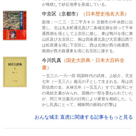
が堆積して砂丘地帯を形成している。
中京区（京都市）
（日本歴史地名大系）
面積：一二三・三二平方キロ 京都市の中央部に位
置し、北は丸太町通北及び二条城北側を回って千本
通西側を境として上京区に接し、東は鴨川を境に東
山区及び左京区に、南は四条通北及び大宮通以西で
は松原通を境に下京区に、西は北側が西小路通西、
南側が西大路通東を境に右京区に接する。
今川氏真
（国史大辞典・日本大百科全
書）
一五三八-一六一四 戦国時代の武将。上総介。天文
七年（一五三八）義元の子として生まれる。母は武
田信虎の女。永禄元年（一五五八）すでに駿河にそ
の発給文書がみられ、国務の一部を委ねられていた
が、同三年父義元の討死により家督を相続した。し
かし氏真にとって、桶狭間の敗戦の打撃は
おんな城主 直虎に関連する記事をもっと見る