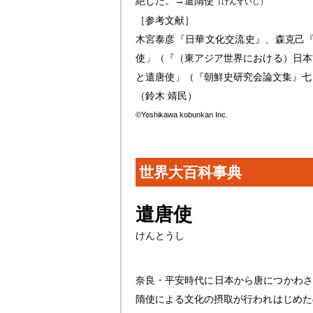
絶した。→遣隋使
（けんずいし）
［参考文献］
木宮泰彦『日華文化交流史』、森克己
使」（『（東アジア世界における）日本
と遣唐使」（『朝鮮史研究会論文集』七
（鈴木 靖民）
©Yoshikawa kobunkan Inc.
世界大百科事典
遣唐使
けんとうし
奈良・平安時代に日本から唐につかわさ
隋使による文化の摂取が行われはじめた