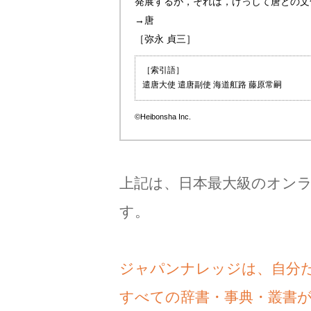
発展するが，それは，けっして唐との文
→唐
［弥永 貞三］
［索引語］
遣唐大使 遣唐副使 海道舡路 藤原常嗣
©Heibonsha Inc.
上記は、日本最大級のオン
す。
ジャパンナレッジは、自分
すべての辞書・事典・叢書