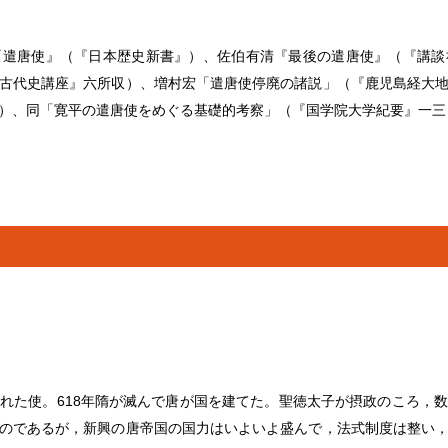
『遣唐使』（『日本歴史新書』）、佐伯有清『最後の遣唐使』（『講談
古代史講座』六所収）、増村宏「遣唐使停廃の諸説」（『鹿児島経大
）、同「寛平の遣唐使をめぐる基礎的考察」（『国学院大学紀要』一三
れた使。618年隋が滅んで唐が国を建てた。聖徳太子が摂政のころ，
のであるが，新興の唐帝国の国力はいよいよ盛んで，法式制度は整い