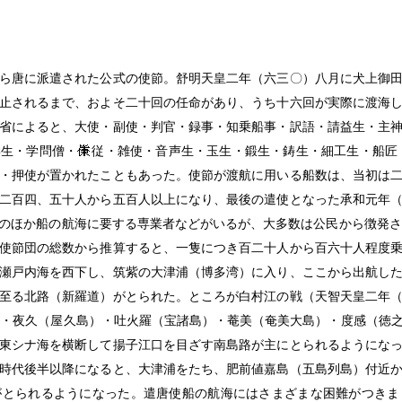
ら唐に派遣された公式の使節。舒明天皇二年（六三〇）八月に犬上御
止されるまで、およそ二十回の任命があり、うち十六回が実際に渡海
省によると、大使・副使・判官・録事・知乗船事・訳語・請益生・主
学生・学問僧・
従・雑使・音声生・玉生・鍛生・鋳生・細工生・船匠
・押使が置かれたこともあった。使節が渡航に用いる船数は、当初は
二百四、五十人から五百人以上になり、最後の遣使となった承和元年
のほか船の航海に要する専業者などがいるが、大多数は公民から徴発さ
使節団の総数から推算すると、一隻につき百二十人から百六十人程度
瀬戸内海を西下し、筑紫の大津浦（博多湾）に入り、ここから出航し
至る北路（新羅道）がとられた。ところが白村江の戦（天智天皇二年
）・夜久（屋久島）・吐火羅（宝諸島）・菴美（奄美大島）・度感（徳
東シナ海を横断して揚子江口を目ざす南島路が主にとられるようにな
時代後半以降になると、大津浦をたち、肥前値嘉島（五島列島）付近
がとられるようになった。遣唐使船の航海にはさまざまな困難がつきま