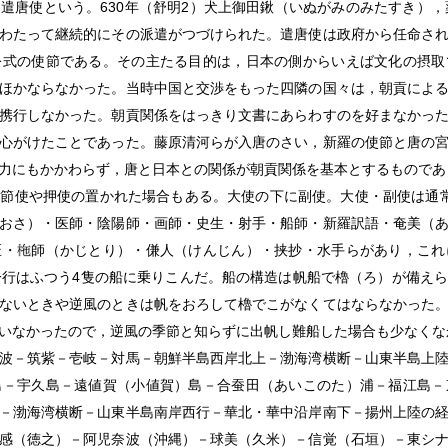
遣唐使という。630年（舒明2）犬上御田鍬（いぬがみのみたすき），
わたって継続的にその派遣がつづけられた。遣唐使は政府から任命さ
公式の使節である。その主たる目的は，日本の側からいえば文化の摂取
ほかならなかった。当時中国と交渉をもった四隣の国々は，朝貢によ
携行しなかった。朝貢関係をはっきり文書にあらわすのを好まなかっ
心がけたことであった。藤原清河らが入唐のさい，新羅の使節と唐の
力にもかかわらず，唐と日本との関係が朝貢関係を基本とするものであ
節使や押使の置かれた場合もある。大使の下に副使。大使・副使は通
おさ）・医師・陰陽師・画師・史生・射手・船師・新羅訳語・奄美（
匠・
師（かじとり）・傔人（けんじん）・挟抄・水手らがあり，これ
だ。一行はふつう4隻の船に乗りこんだ。船の構造は帆船で櫓（ろ）が備
ないときや逆風のときは帆をおろして櫓でこがなくてはならなかった
いなかったので，逆風の季節と知らずに出帆し難船した場合も少なくな
波－筑紫－壱岐－対馬－朝鮮半島西岸北上－渤海湾横断－山東半島上
島－宇久島－遠値賀（小値賀）島－合蚕田（あいこのた）浦－福江島－
－渤海湾横断－山東半島南岸西行－華北・華中沿岸南下－揚州上陸の
感（徳之）－阿児奈波（沖縄）－球美（久米）－信覚（石垣）－東シ