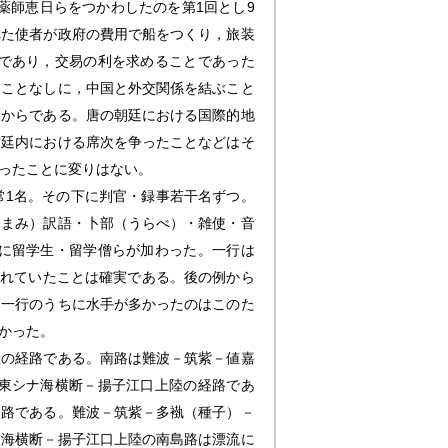
薬師恵日らをつかわしたのを第1回とし9
れた使者が政府の費用で船をつくり，旅装
であり，交易の利を求めることであった
ることなしに，中国と外交関係を結ぶこと
たからである。唐の朝廷における国際的地
宮廷内における席次を争ったことなどはそ
ったことに変りはない。
常1名。その下に判官・録事若干名ずつ。
あまみ）訳語・卜部（うらべ）・雑使・音
に留学生・留学僧らが加わった。一行は
えられていたことは確実である。後の例から
。一行のうちに水手が多かったのはこのた
かった。
陸の経路である。南路は難波－筑紫－値嘉
東シナ海横断－揚子江口上陸の経路であ
経路である。難波－筑紫－多褹（種子）－
ナ海横断－揚子江口上陸の南島路は漂流に