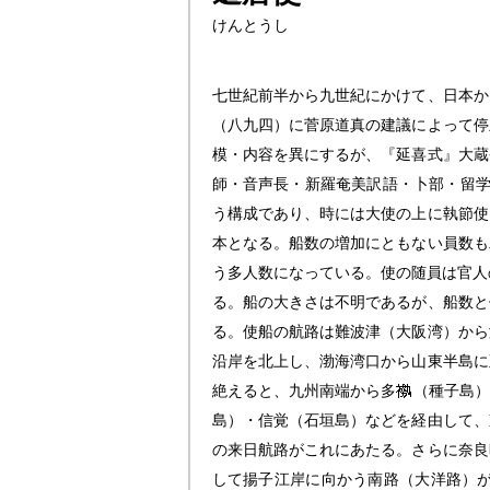
けんとうし
七世紀前半から九世紀にかけて、日本か
（八九四）に菅原道真の建議によって停
模・内容を異にするが、『延喜式』大蔵
師・音声長・新羅奄美訳語・卜部・留
う構成であり、時には大使の上に執節使
本となる。船数の増加にともない員数も
う多人数になっている。使の随員は官人
る。船の大きさは不明であるが、船数と
る。使船の航路は難波津（大阪湾）から
沿岸を北上し、渤海湾口から山東半島に
絶えると、九州南端から多
（種子島
島）・信覚（石垣島）などを経由して、
の来日航路がこれにあたる。さらに奈良
して揚子江岸に向かう南路（大洋路）