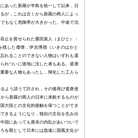
係にあった新羅が半島を統一して以来，日
するが，これは古くから新羅の商人によっ
までもなく危険率が大きかった。中途で沈
て容止を賞せられた粟田真人（まひと）・
を残した傑僧，伊吉博徳（いきのはかと
上忘れることのできない人物はいずれも遣
いられついに彼地に没した者もある。遣唐
に重要な人物もあったし，帰化した工人ら
めるよう請うて許され，その後再び遣唐使
てから新羅の商人の日本に来航するものが
中国大陸との文化的接触を保つことができ
化できるようになり，独自の文化を生み出
。中国にあっても唐末の内乱があいついで
ころを期として日本には急速に国風文化が