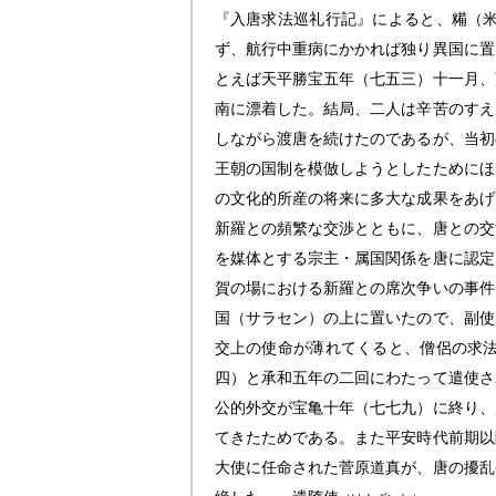
『入唐求法巡礼行記』によると、糒（
ず、航行中重病にかかれば独り異国に置
とえば天平勝宝五年（七五三）十一月、
南に漂着した。結局、二人は辛苦のすえ
しながら渡唐を続けたのであるが、当初
王朝の国制を模倣しようとしたためにほ
の文化的所産の将来に多大な成果をあげ
新羅との頻繁な交渉とともに、唐との交
を媒体とする宗主・属国関係を唐に認定
賀の場における新羅との席次争いの事件
国（サラセン）の上に置いたので、副使
交上の使命が薄れてくると、僧侶の求
四）と承和五年の二回にわたって遣使さ
公的外交が宝亀十年（七七九）に終り、
てきたためである。また平安時代前期以
大使に任命された菅原道真が、唐の擾乱