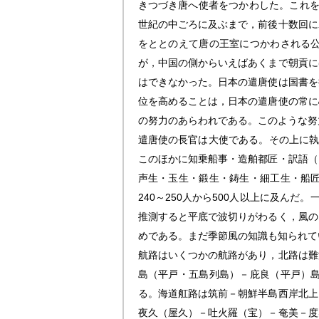
きつづき唐へ使者をつかわした。これを
世紀の中ごろに及ぶまで，前後十数回に
をととのえて唐の王室につかわされる
が，中国の側からいえばあくまで朝貢に
はできなかった。日本の遣唐使は国書を
位を高めることは，日本の遣唐使の常に
の努力のあらわれである。このような努
遣唐使の長官は大使である。その上に執
このほかに知乗船事・造舶都匠・訳語（
声生・玉生・鍛生・鋳生・細工生・船
240～250人から500人以上に及ん
推測すると平底で波切りがわるく，風の
めである。まだ季節風の知識も知られて
航路はいくつかの航路があり，北路は難
島（平戸・五島列島）－庇良（平戸）
る。海道舡路は筑前－朝鮮半島西岸北上
夜久（屋久）－吐火羅（宝）－奄美－度