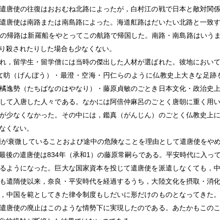
遣唐使の往復はおおむね北路によったが，白村江の戦で日本と敵対関
遣唐使は南路または南島路によった。海道舡路はだいたい北路と一致
使の帰路は新羅船をやとってこの航路で帰国した。南路・南島路はいう
り殺されたりした場合も少なくない。
れ，留学生・留学僧には当時の傑出した人材が選ばれた。彼地におい
玄昉（げんぼう）・最澄・空海・円仁らのように仏教史上大きな足跡
橘逸勢（たちばなのはやなり）・藤原貞敏のごとき日本文化・政治史
して入唐した人々である。なかには阿倍仲麻呂のごとく唐朝に重く用
が少なくなかった。その中には，鑑真（がんじん）のごとく仏教史上
なくない。
唐国が衰微していることおよび途中の危険なことを理由として遣唐使をや
最後の遣唐使は834年（承和1）の藤原常嗣らである。平安時代に入っ
るようになった。巨大な国家資本を投じて遣唐使を派遣しなくても，
も遣隋使以来，奈良・平安時代を経過するうち，大陸文化を摂取・消
，中国を範としてきた律令制度もしだいに形だけのものとなってきた
遣唐使の廃止はこのような情勢下に実現したのである。あたかもこの