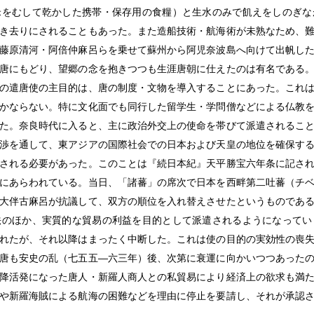
米をむして乾かした携帯・保存用の食糧）と生水のみで飢えをしのぎな
き去りにされることもあった。また造船技術・航海術が未熟なため、
藤原清河・阿倍仲麻呂らを乗せて蘇州から阿児奈波島へ向けて出帆し
唐にもどり、望郷の念を抱きつつも生涯唐朝に仕えたのは有名である
の遣唐使の主目的は、唐の制度・文物を導入することにあった。これ
かならない。特に文化面でも同行した留学生・学問僧などによる仏教
た。奈良時代に入ると、主に政治外交上の使命を帯びて派遣されるこ
渉を通して、東アジアの国際社会での日本および天皇の地位を確保す
される必要があった。このことは『続日本紀』天平勝宝六年条に記さ
にあらわれている。当日、「諸蕃」の席次で日本を西畔第二吐蕃（チ
大伴古麻呂が抗議して、双方の順位を入れ替えさせたというものであ
法のほか、実質的な貿易の利益を目的として派遣されるようになってい
れたが、それ以降はまったく中断した。これは使の目的の実効性の喪
唐も安史の乱（七五五―六三年）後、次第に衰運に向かいつつあった
降活発になった唐人・新羅人商人との私貿易により経済上の欲求も満
や新羅海賊による航海の困難などを理由に停止を要請し、それが承認