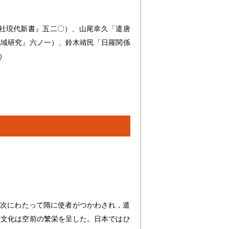
社現代新書』五二〇）、山尾幸久「遣唐
地域研究』六ノ一）、鈴木靖民「日羅関係
）
数次にわたって隋に使者がつかわされ，遣
，文化は空前の繁栄を呈した。日本ではひ