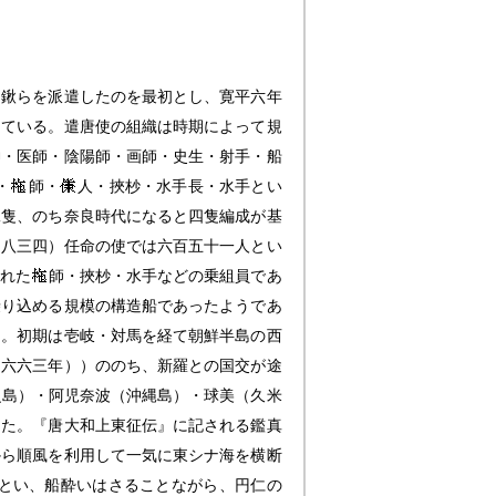
田鍬らを派遣したのを最初とし、寛平六年
している。遣唐使の組織は時期によって規
神・医師・陰陽師・画師・史生・射手・船
・
師・
人・挾杪・水手長・水手とい
二隻、のち奈良時代になると四隻編成が基
（八三四）任命の使では六百五十一人とい
れた
師・挾杪・水手などの乗組員であ
乗り込める規模の構造船であったようであ
た。初期は壱岐・対馬を経て朝鮮半島の西
（六六三年））ののち、新羅との国交が途
之島）・阿児奈波（沖縄島）・球美（久米
った。『唐大和上東征伝』に記される鑑真
から順風を利用して一気に東シナ海を横断
とい、船酔いはさることながら、円仁の