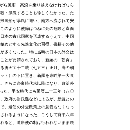
がら風雨・高浪を乗り越えなければなら
難破・漂流することも珍しくなかった。た
た帰国船が暴風に遭い、南方へ流されて安
。このように使節はつねに死の危険と直面
は日本の古代国家を形成するうえで、中国
を始めとする先進文化の習得、書籍その他
とが多くなった。特に当時の日本の外交は
ることが要請されており、新羅の「朝貢」
れる唐天宝十二載（七五三）正月、唐の朝
ベット）の下に置き、新羅を東畔第一大食
る。さらに奈良時代末以降になり、政治外
った。平安時代にも延暦二十三年（八〇
失、政府の財政難などによるが、新羅との
ので、遣使の外交政策上の意義もなくなっ
たされるようになった。こうして寛平六年
されると、遣唐使の制は行われないまま廃