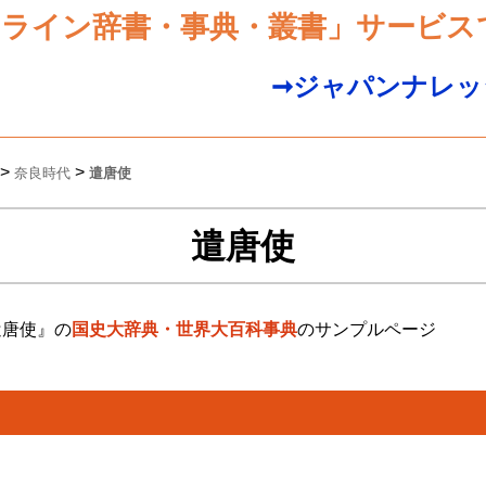
ンライン辞書・事典・叢書」サービス
➞ジャパンナレッ
>
>
奈良時代
遣唐使
遣唐使
遣唐使』の
国史大辞典・世界大百科事典
のサンプルページ