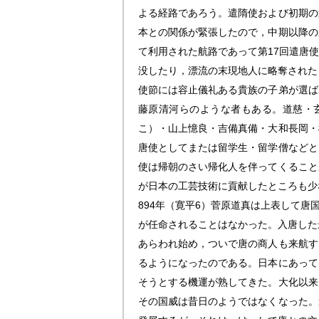
よる経路であろう。遣隋使および初期の
本との関係が緊張したので，中期以降の
て利用された航路であって第17回遣唐
没したり，漂流の末現地人に略奪された
使節には容止儀礼ある貴族の子弟が選ば
藤原清河らのような者もある。道慈・
こ）・山上憶良・吉備真備・大和長岡・
唐使としてまたは留学生・留学僧などと
使は帰朝のさい帰化人を伴ってくること
が日本の工芸技術に貢献したところも少
894年（寛平6）菅原道真は上表して
が任命されることはなかった。入唐した
あらわれ始め，ついで唐の商人も来航す
るようになったのである。日本にあって
そうとする機運が熟してきた。大化以来
その国威は昔日のようではなくなった。