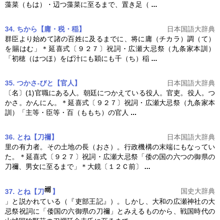
藻菜（もは）・辺つ藻菜に至るまで、置き足（
...
34. ちから【庸・税・稲】
日本国語大辞典
群臣より始めて諸の百姓に及るまでに、将に庸（チカラ）調（て）
を賜はむ」＊延喜式〔９２７〕祝詞・広瀬
大忌祭
（九条家本訓）
「初穂（はつほ）をば汁にも穎にも千（ち）稲
...
35. つかさ‐びと【官人】
日本国語大辞典
〔名〕(1)官職にある人。朝廷につかえている役人。官吏。役人。つ
かさ。かんにん。＊延喜式〔９２７〕祝詞・広瀬
大忌祭
（九条家本
訓）「主等・臣等・百（ももち）の官人
...
36. とね【刀禰】
日本国語大辞典
里の有力者。その土地の長（おさ）。行政機構の末端にもなってい
た。＊延喜式〔９２７〕祝詞・広瀬
大忌祭
「倭の国の六つの御県の
刀禰、男女に至るまで」＊大鏡〔１２Ｃ前〕
...
国史大辞典
37. とね【刀
】
」と説かれている（『吏部王記』）。しかし、大和の広瀬神社の
大
忌祭
祝詞に「倭国の六御県の刀禰」とみえるものから、戦国時代の