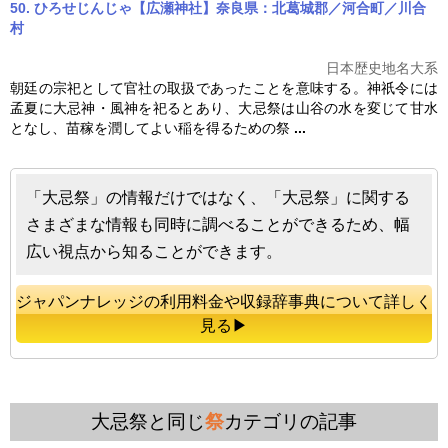
50. ひろせじんじゃ【広瀬神社】奈良県：北葛城郡／河合町／川合
村
日本歴史地名大系
朝廷の宗祀として官社の取扱であったことを意味する。神祇令には
孟夏に大忌神・風神を祀るとあり、
大忌祭
は山谷の水を変じて甘水
となし、苗稼を潤してよい稲を得るための祭
...
「大忌祭」の情報だけではなく、「大忌祭」に関する
さまざまな情報も同時に調べることができるため、幅
広い視点から知ることができます。
ジャパンナレッジの利用料金や収録辞事典について詳しく
見る▶
大忌祭と同じ
祭
カテゴリの記事