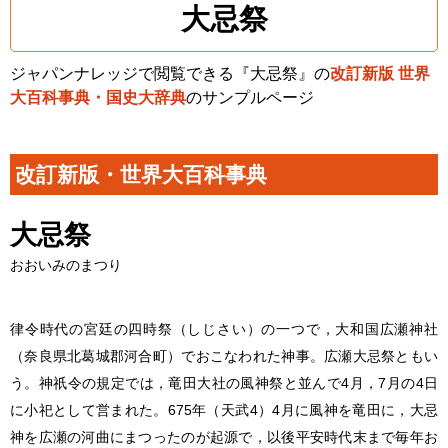
大忌祭
ジャパンナレッジで閲覧できる『大忌祭』の
改訂新版 世界
大百科事典・国史大辞典
のサンプルページ
改訂新版・世界大百科事典
大忌祭
おおいみのまつり
律令時代の宮廷の四時祭（しじさい）の一つで，大和国広瀬神社
（奈良県北葛城郡河合町）でおこなわれた神事。広瀬大忌祭ともい
う。神祇令の規定では，竜田大社の風神祭と並んで4月，7月の4日
に小祀として営まれた。675年（天武4）4月に風神を竜田に，大忌
神を広瀬の河曲にまつったのが起源で，以後平安時代末まで毎年お