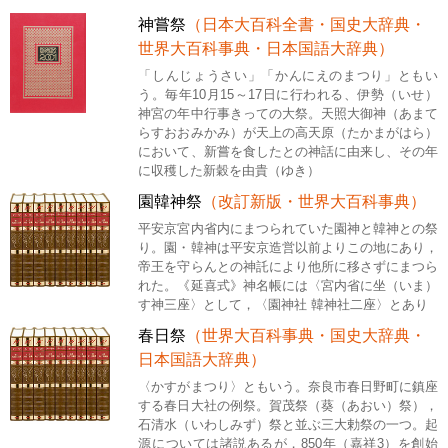
神嘗祭
（日本大百科全書・国史大辞典・
世界大百科事典・日本国語大辞典）
「しんじょうさい」「かんにえのまつり」ともい
う。毎年10月15～17日に行われる、伊勢（いせ）
神宮の年中行事きっての大祭。天照大御神（あまて
らすおおみかみ）が天上の高天原（たかまがはら）
において、新嘗を食したとの神話に由来し、その年
に収穫した新穀を由貴（ゆき）
園韓神祭
（改訂新版・世界大百科事典）
平安京宮内省内にまつられていた園神と韓神との祭
り。園・韓神は平安京造営以前よりこの地にあり，
帝王を守らんとの神託により他所に移さずにまつら
れた。《延喜式》神名帳には〈宮内省に坐（いま）
す神三座〉として，〈園神社 韓神社二座〉とあり
春日祭
（世界大百科事典・国史大辞典・
日本国語大辞典）
〈かすがまつり〉ともいう。奈良市春日野町に鎮座
する春日大社の例祭。賀茂祭（葵（あおい）祭），
石清水（いわしみず）祭と並ぶ三大勅祭の一つ。起
源については諸説あるが，850年（嘉祥3）を創始