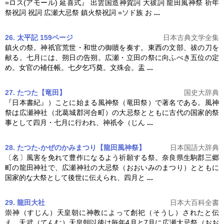
=ロス(アモール) 延喜式』 出雲国造神賀詞 大祓詞 龍田風神祭 祈年
祭祝詞 祝詞 広瀬
大忌祭
鎮火祭祝詞 =ソド族 お
...
26. 太平記 159ページ
日本古典文学全集
鎮火の祭。神祇官荒世・和世の御贖を奏す。東西の文部、祓の刀を
献る。七月には、朔日の告朔。広瀬・立田の祭に向ふべき五位の定
め。女官の補任帳。七夕乞巧奠。文殊会。盂
...
27. たつた【竜田】
国史大辞典
『日本書紀』）ことに始まる風神祭（竜田祭）で著名である。風神
祭は広瀬神社（北葛城郡河合町）の
大忌祭
とともに古代の国家的祭
事として四月・七月に行われ、神祇令（じん
...
28. たつた‐かぜのかみまつり【龍田風神祭】
日本国語大辞典
〔名〕風害を免れて豊作になるよう祈願する祭。奈良県生駒郡三郷
町の龍田神社で、広瀬神社の
大忌祭
（おおいみのまつり）とともに
国家的な大祭として後世に伝えられ、四月と
...
29. 龍田大社
日本大百科全書
崇神（すじん）天皇朝に神教によって創祀（そうし）されたと伝
え、天武（てんむ）天皇朝以後は毎年4月と7月に広瀬
大忌祭
（おお