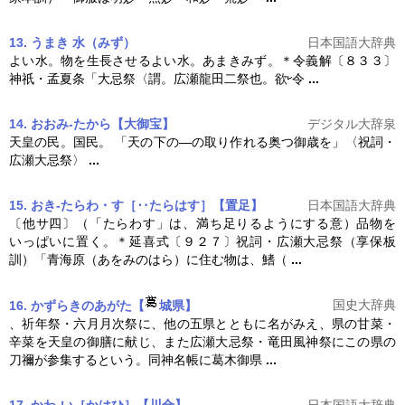
13. うまき 水（みず）
日本国語大辞典
よい水。物を生長させるよい水。あまきみず。＊令義解〔８３３〕
神祇・孟夏条「
大忌祭
〈謂。広瀬龍田二祭也。欲
令
...
14. おおみ‐たから【大御宝】
デジタル大辞泉
天皇の民。国民。 「天の下の―の取り作れる奥つ御歳を」〈祝詞・
広瀬
大忌祭
〉
...
15. おき‐たらわ・す［‥たらはす］【置足】
日本国語大辞典
〔他サ四〕（「たらわす」は、満ち足りるようにする意）品物を
いっぱいに置く。＊延喜式〔９２７〕祝詞・広瀬
大忌祭
（享保板
訓）「青海原（あをみのはら）に住む物は、鰭（
...
国史大辞典
16. かずらきのあがた【
城県】
、祈年祭・六月月次祭に、他の五県とともに名がみえ、県の甘菜・
辛菜を天皇の御膳に献じ、また広瀬
大忌祭
・竜田風神祭にこの県の
刀禰が参集するという。同神名帳に葛木御県
...
17. かわ‐い［かはひ］【川合】
日本国語大辞典