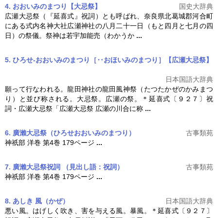
4. おおいみのまつり【大忌祭】
国史大辞典
広瀬
大忌祭
（『延喜式』祝詞）とも呼ばれ、奈良県北葛城郡河合町
にある式内名神大社広瀬神社の八月二十一日（もと四月と七月の四
日）の祭儀。祭神は若宇加能売（わかうか
...
5. ひろせ‐おおいみのまつり［‥おほいみのまつり］【広瀬大忌祭】
日本国語大辞典
願って行なわれる。龍田神社の龍田風神祭（たつたかぜのかみまつ
り）と並び称される。
大忌祭
。広瀬の祭。＊延喜式〔９２７〕祝
詞・広瀬
大忌祭
「広瀬
大忌祭
広瀬の川合に称
...
6. 廣瀨大忌祭
（ひろせおおいみのまつり）
古事類苑
神祇部 洋巻 第4巻 179ページ
...
7. 廣瀨大忌祭祝詞
（見出し語：祝詞）
古事類苑
神祇部 洋巻 第4巻 179ページ
...
8. あしき 風（かぜ）
日本国語大辞典
悪い風。はげしく吹き、害を与える風。暴風。＊延喜式〔９２７〕