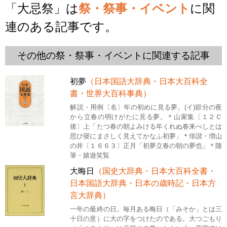
「大忌祭」は
祭・祭事・イベント
に関
連のある記事です。
その他の祭・祭事・イベントに関連する記事
初夢
（日本国語大辞典・日本大百科全
書・世界大百科事典）
解説・用例〔名〕年の初めに見る夢。(イ)節分の夜
から立春の明けがたに見る夢。＊山家集〔１２Ｃ
後〕上「たつ春の朝よみける年くれぬ春来べしとは
思ひ寝にまさしく見えてかなふ初夢」＊俳諧・増山
の井〔１６６３〕正月「初夢立春の朝の夢也」＊随
筆・嬉遊笑覧
大晦日
（国史大辞典・日本大百科全書・
日本国語大辞典・日本の歳時記・日本方
言大辞典）
一年の最終の日。毎月ある晦日（「みそか」とは三
十日の意）に大の字をつけたのである。大つごもり