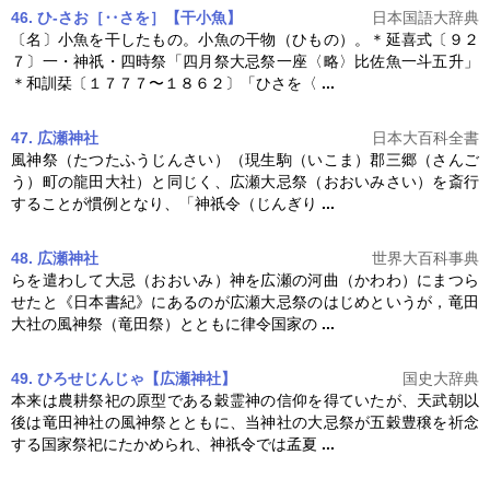
46. ひ‐さお［‥さを］【干小魚】
日本国語大辞典
〔名〕小魚を干したもの。小魚の干物（ひもの）。＊延喜式〔９２
７〕一・神祇・四時祭「四月祭
大忌祭
一座〈略〉比佐魚一斗五升」
＊和訓栞〔１７７７〜１８６２〕「ひさを〈
...
47. 広瀬神社
日本大百科全書
風神祭（たつたふうじんさい）（現生駒（いこま）郡三郷（さんご
う）町の龍田大社）と同じく、広瀬
大忌祭
（おおいみさい）を斎行
することが慣例となり、「神祇令（じんぎり
...
48. 広瀬神社
世界大百科事典
らを遣わして大忌（おおいみ）神を広瀬の河曲（かわわ）にまつら
せたと《日本書紀》にあるのが広瀬
大忌祭
のはじめというが，竜田
大社の風神祭（竜田祭）とともに律令国家の
...
49. ひろせじんじゃ【広瀬神社】
国史大辞典
本来は農耕祭祀の原型である穀霊神の信仰を得ていたが、天武朝以
後は竜田神社の風神祭とともに、当神社の
大忌祭
が五穀豊穣を祈念
する国家祭祀にたかめられ、神祇令では孟夏
...