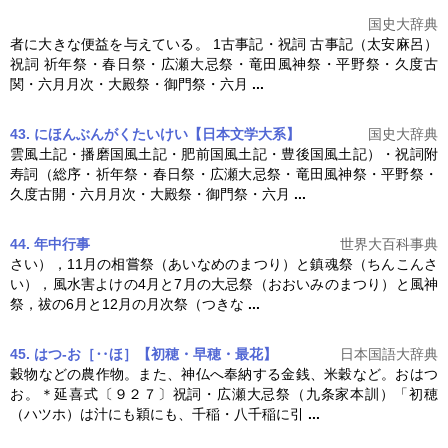
国史大辞典
者に大きな便益を与えている。 1古事記・祝詞 古事記（太安麻呂）
祝詞 祈年祭・春日祭・広瀬
大忌祭
・竜田風神祭・平野祭・久度古
関・六月月次・大殿祭・御門祭・六月
...
43. にほんぶんがくたいけい【日本文学大系】
国史大辞典
雲風土記・播磨国風土記・肥前国風土記・豊後国風土記）・祝詞附
寿詞（総序・祈年祭・春日祭・広瀬
大忌祭
・竜田風神祭・平野祭・
久度古開・六月月次・大殿祭・御門祭・六月
...
44. 年中行事
世界大百科事典
さい），11月の相嘗祭（あいなめのまつり）と鎮魂祭（ちんこんさ
い），風水害よけの4月と7月の
大忌祭
（おおいみのまつり）と風神
祭，祓の6月と12月の月次祭（つきな
...
45. はつ‐お［‥ほ］【初穂・早穂・最花】
日本国語大辞典
穀物などの農作物。また、神仏へ奉納する金銭、米穀など。おはつ
お。＊延喜式〔９２７〕祝詞・広瀬
大忌祭
（九条家本訓）「初穂
（ハツホ）は汁にも穎にも、千稲・八千稲に引
...