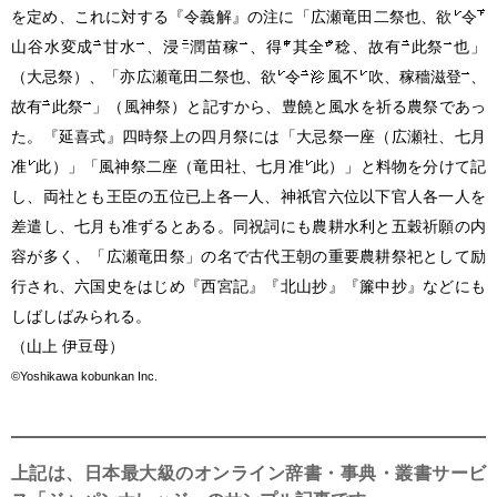
を定め、これに対する『令義解』の注に「広瀬竜田二祭也、欲
令
山谷水変成
甘水
、浸
潤苗稼
、得
其全
稔、故有
此祭
也」
（大忌祭）、「亦広瀬竜田二祭也、欲
令
風不
吹、稼穡滋登
、
故有
此祭
」（風神祭）と記すから、豊饒と風水を祈る農祭であっ
た。『延喜式』四時祭上の四月祭には「大忌祭一座（広瀬社、七月
准
此）」「風神祭二座（竜田社、七月准
此）」と料物を分けて記
し、両社とも王臣の五位已上各一人、神祇官六位以下官人各一人を
差遣し、七月も准ずるとある。同祝詞にも農耕水利と五穀祈願の内
容が多く、「広瀬竜田祭」の名で古代王朝の重要農耕祭祀として励
行され、六国史をはじめ『西宮記』『北山抄』『簾中抄』などにも
しばしばみられる。
（山上 伊豆母）
©Yoshikawa kobunkan Inc.
上記は、日本最大級のオンライン辞書・事典・叢書サービ