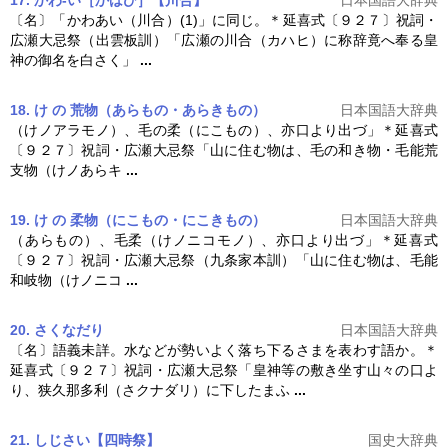
〔名〕「かわあい（川合）(1)」に同じ。＊延喜式〔９２７〕祝詞・
広瀬
大忌祭
（出雲板訓）「広瀬の川合（カハヒ）に称辞竟へ奉る皇
神の御名を白さく」
...
18. け の 荒物（あらもの・あらきもの）
日本国語大辞典
（けノアラモノ）、毛の柔（にこもの）、亦口より出づ」＊延喜式
〔９２７〕祝詞・広瀬
大忌祭
「山に住む物は、毛の和き物・毛能荒
支物（けノあらキ
...
19. け の 柔物（にこもの・にこきもの）
日本国語大辞典
（あらもの）、毛柔（けノニコモノ）、亦口より出づ」＊延喜式
〔９２７〕祝詞・広瀬
大忌祭
（九条家本訓）「山に住む物は、毛能
和岐物（けノニコ
...
20. さくなだり
日本国語大辞典
〔名〕語義未詳。水などが勢いよく落ち下るさまを表わす語か。＊
延喜式〔９２７〕祝詞・広瀬
大忌祭
「皇神等の敷き坐す山々の口よ
り、狭久那多利（さクナダリ）に下したまふ
...
21. しじさい【四時祭】
国史大辞典