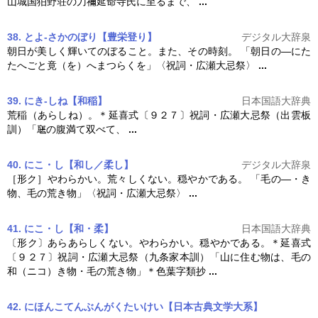
山城国狛野荘の刀禰延命寺氏に至るまで、
...
38. とよ‐さかのぼり【豊栄登り】
デジタル大辞泉
朝日が美しく輝いてのぼること。また、その時刻。 「朝日の―にた
たへごと竟（を）へまつらくを」〈祝詞・広瀬
大忌祭
〉
...
39. にき‐しね【和稲】
日本国語大辞典
荒稲（あらしね）。＊延喜式〔９２７〕祝詞・広瀬
大忌祭
（出雲板
訓）「
の腹満て双べて、
...
40. にこ・し【和し／柔し】
デジタル大辞泉
［形ク］やわらかい。荒々しくない。穏やかである。 「毛の―・き
物、毛の荒き物」〈祝詞・広瀬
大忌祭
〉
...
41. にこ・し【和・柔】
日本国語大辞典
〔形ク〕あらあらしくない。やわらかい。穏やかである。＊延喜式
〔９２７〕祝詞・広瀬
大忌祭
（九条家本訓）「山に住む物は、毛の
和（ニコ）き物・毛の荒き物」＊色葉字類抄
...
42. にほんこてんぶんがくたいけい【日本古典文学大系】