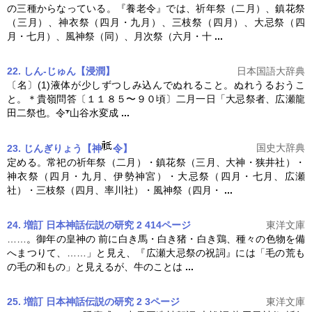
の三種からなっている。『養老令』では、祈年祭（二月）、鎮花祭
（三月）、神衣祭（四月・九月）、三枝祭（四月）、
大忌祭
（四
月・七月）、風神祭（同）、月次祭（六月・十
...
22. しん‐じゅん【浸潤】
日本国語大辞典
〔名〕(1)液体が少しずつしみ込んでぬれること。ぬれうるおうこ
と。＊貴嶺問答〔１１８５〜９０頃〕二月一日「
大忌祭
者、広瀬龍
田二祭也。令
山谷水変成
...
国史大辞典
23. じんぎりょう【神
令】
定める。常祀の祈年祭（二月）・鎮花祭（三月、大神・狭井社）・
神衣祭（四月・九月、伊勢神宮）・
大忌祭
（四月・七月、広瀬
社）・三枝祭（四月、率川社）・風神祭（四月・
...
24. 増訂 日本神話伝説の研究 2 414ページ
東洋文庫
……。御年の皇神の 前に白き馬・白き猪・白き鶏、種々の色物を備
へまつりて、……」と見え、『広瀬
大忌祭
の祝詞』には「毛の荒も
の毛の和もの」と見えるが、牛のことは
...
25. 増訂 日本神話伝説の研究 2 3ページ
東洋文庫