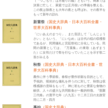
（「つごもり」は月籠りの義）ともいう。商家では
決算に忙しく、家庭では正月祝いの準備を整える。
この夜は除夜とも大年の夜とも呼ばれ、その夜半を
もって新年の訪れ
新嘗祭
（国史大辞典・日本大百科全書・
世界大百科事典）
「にいあえのまつり」、また音読して「しんじょう
さい」ともいう。「にいなめ」は古代の稲の収穫祭
であるが、民間儀礼と宮廷祭祀に分化している。民
間の新嘗としては、『万葉集』の東歌（あずまう
た）に女性だけで祭を行なっていたことを示す歌二
首がみえる
秋祭
（国史大辞典・日本大百科全書・世
界大百科事典）
農作に伴う季節祭。春祭が豊作祈願を目的として、
予祝的、呪術的な儀礼を伴うのに対して、秋祭は収
穫感謝の意味をもって、神に初ものと豊富な食物の
献供、人々の盛大な共同飲食が一般的特徴。『類聚
三代格』の寛平七年（八九五）十二月三日の太政官
符に二月・四月
事始
（国史大辞典）