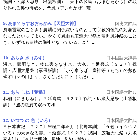
祝詞・広瀬
大忌祭
（出雲板訓）「天下の公民（おほむたから）の取
り作れる奥つ御歳を、悪風（アシキかぜ）荒
...
9. あまてらすおおみかみ【天照大神】
国史大辞典
風雨雷電のごときも農耕に関係深いものとして宗教的儀礼の対象と
なったといってよい。かくて風雨も広瀬
大忌祭
と竜田風神祭のごと
き、いずれも農耕の儀礼となっている。また
...
10. あらき 水（みず）
日本国語大辞典
洪水、豪雨など、物に害をなす水。大水。＊延喜式〔９２７〕祝
詞・広瀬
大忌祭
（享保板訓）「かく奉らば、皇神等（たち）の敷き
坐す山々の口より、さくなだりに下（くだ）し
...
11. あら‐しね【荒稲】
日本国語大辞典
和稲（にきしね）。＊延喜式〔９２７〕祝詞・広瀬
大忌祭
（出雲板
訓）「
の腹満て双べて和
...
12. いつつ の 色（いろ）
日本国語大辞典
＊日本書紀〔７２０〕皇極二年正月（北野本訓）「五色（イツつノ
いろ）の大きなる雲」＊延喜式〔９２７〕祝詞・広瀬
大忌祭
（九条
家本訓）「御服は明妙・照妙・和妙・荒妙・
...