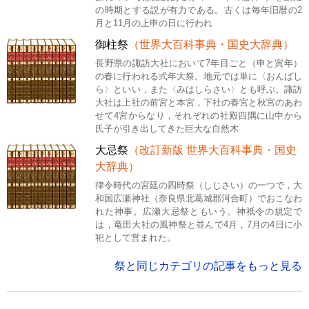
の時期とする説が有力である。古くは毎年旧暦の2
月と11月の上申の日に行われ
御柱祭
（世界大百科事典・国史大辞典）
長野県の諏訪大社において7年目ごと（申と寅年）
の春に行われる式年大祭。地元では単に〈おんばし
ら〉といい，また〈みはしらさい〉とも呼ぶ。諏訪
大社は上社の前宮と本宮，下社の春宮と秋宮のあわ
せて4宮からなり，それぞれの社殿四隅に山中から
氏子が引き出してきた巨大な自然木
大忌祭
（改訂新版 世界大百科事典・国史
大辞典）
律令時代の宮廷の四時祭（しじさい）の一つで，大
和国広瀬神社（奈良県北葛城郡河合町）でおこなわ
れた神事。広瀬大忌祭ともいう。神祇令の規定で
は，竜田大社の風神祭と並んで4月，7月の4日に小
祀として営まれた。
祭と同じカテゴリの記事をもっと見る