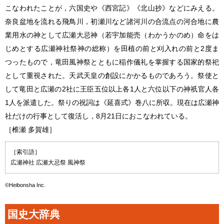
こなわれたことが，六国史や《西宮記》《北山抄》などにみえる。
奈良盆地を流れる飛鳥川，初瀬川など諸河川の合流点の河合地に農
業用水の神として広瀬大忌神（若宇加能売（わかうかのめ）命をは
じめとする広瀬神社祭神の総称）を田植の前と刈入れの前と2度ま
つったもので，竜田風神祭とともに稲作儀礼を掌握する国家的祭祀
として重視された。天武天皇の創設にかかるものであろう。祭使と
して竜田と広瀬の2社に王臣五位以上各1人と六位以下の神祇官人各
1人を派遣した。祭りの祝詞は《延喜式》巻八に所収。現在は広瀬神
社だけの行事として復活し，8月21日におこなわれている。
［椎瀬 多賀雄］
［索引語］
広瀬神社 広瀬大忌祭 風神祭
©Heibonsha Inc.
国史大辞典