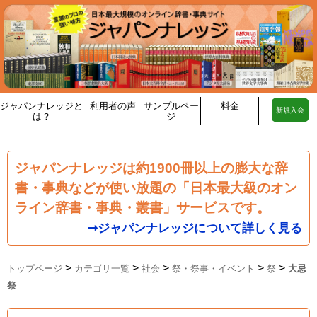
ジャパンナレッジと
利用者の声
サンプルペー
料金
新規入会
は？
ジ
ジャパンナレッジは約1900冊以上の膨大な辞
書・事典などが使い放題の「日本最大級のオン
ライン辞書・事典・叢書」サービスです。
➞ジャパンナレッジについて詳しく見る
>
>
>
>
>
トップページ
カテゴリ一覧
社会
祭・祭事・イベント
祭
大忌
祭