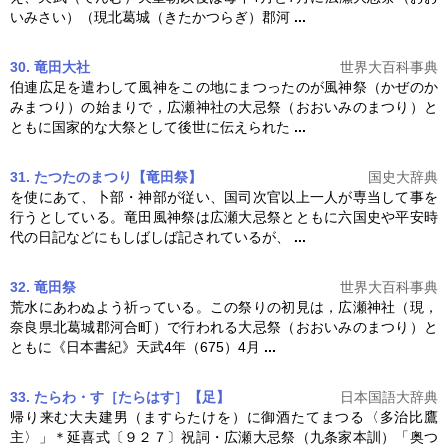
いみさい）（現北葛城（きたかつらぎ）郡河
...
30. 竜田大社
世界大百科事典
伯連広足を遣わして風神をこの地にまつったのが風神祭（かぜのか
みまつり）の始まりで，広瀬神社の
大忌祭
（おおいみのまつり）と
ともに国家的な大祭として後世に伝えられた
...
31. たつたのまつり【竜田祭】
国史大辞典
を使にあて、卜部・神部が従い、国司次官以上一人が専当して事を
行うとしている。竜田風神祭は広瀬
大忌祭
とともに六国史や平安時
代の日記などにもしばしば記されているが、
...
32. 竜田祭
世界大百科事典
荒水にあわぬよう祈っている。この祭りの初見は，広瀬神社（現，
奈良県北葛城郡河合町）で行われる
大忌祭
（おおいみのまつり）と
ともに《日本書紀》天武4年（675）4月
...
33. たらわ・す［たらはす］【足】
日本国語大辞典
帰り来む大夫建男（ますらたけを）に御酒たてまつる〈多治比鷹
主〉」＊延喜式〔９２７〕祝詞・広瀬
大忌祭
（九条家本訓）「奥つ