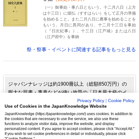
（一）御事始・事八日ともいう。十二月八日（上方
は十三日）に煤払（すすはらい）をして正月の準備
を始めること。また二月八日に農事を始めることを
もいう。月日に異同があり、十二月十三日を事始
（『日次紀事』）、十三日（江戸城）または八日
（江戸府中）を事納
祭・祭事・イベントに関連する記事をもっと見る
ジャパンナレッジは約1900冊以上（総額850万円）の
膨大な辞書・事典などが使い放題の「日本最大級のイ
ンターネット辞書・事典・叢書サイト」です。日本国
Privacy Policy
|
Cookie Policy
Use of Cookies in the JapanKnowledge Website
内のみならず、海外の有名大学から図書館まで、多く
JapanKnowledge (https://japanknowledge.com/) uses cookies. In addition to
の機関で利用されています。
the cookies that are necessary to use the service, we also use these
functions to analyze visitor data, improve the website, and display
personalized content. If you agree to accept cookies, please click "Accept All."
ジャパンナレッジの利用料金や収録辞事典について詳しく
If you wish to set cookie preferences in detail or individually, please click
"Cookie Settings."