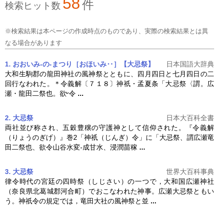
58
件
検索ヒット数
※検索結果は本ページの作成時点のものであり、実際の検索結果とは異
なる場合があります
1. おおいみ‐の‐まつり［おほいみ‥］【大忌祭】
日本国語大辞典
大和生駒郡の龍田神社の風神祭とともに、四月四日と七月四日の二
回行なわれた。＊令義解〔７１８〕神祇・孟夏条「
大忌祭
〈謂。広
瀬・龍田二祭也。欲
令
...
2. 大忌祭
日本大百科全書
両社並び称され、五穀豊穣の守護神として信仰された。『令義解
（りょうのぎげ）』巻2「神祇（じんぎ）令」に「
大忌祭
、謂広瀬竜
田二祭也、欲令山谷水変‐成甘水、浸潤苗稼
...
3. 大忌祭
世界大百科事典
律令時代の宮廷の四時祭（しじさい）の一つで，大和国広瀬神社
（奈良県北葛城郡河合町）でおこなわれた神事。広瀬
大忌祭
ともい
う。神祇令の規定では，竜田大社の風神祭と並
...