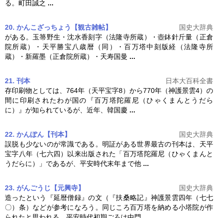
る。町田誠之
...
20. かんこざっちょう【観古雑帖】
国史大辞典
がある。玉箒野生・沈水香刻字（法隆寺所蔵）・壺鉢針斤量（正倉
院所蔵）・天平勝宝八歳暦（同）・
百万塔
中刻版経（法隆寺所
蔵）・新羅墨（正倉院所蔵）・天寿国曼
...
21. 刊本
日本大百科全書
存印刷物としては、764年（天平宝字8）から770年（神護景雲4）の
間に印刷されたわが国の『
百万塔
陀羅尼（ひゃくまんとうだら
に）』が知られているが、近年、韓国慶
...
22. かんぽん【刊本】
国史大辞典
誤脱も少ないのが常識である。明証がある世界最古の刊本は、天平
宝字八年（七六四）以来出版された「
百万塔
陀羅尼（ひゃくまんと
うだらに）」であるが、平安時代末年まで他
...
23. がんごうじ【元興寺】
国史大辞典
造ったという『延暦僧録』の文（『扶桑略記』神護景雲四年（七七
〇）条）などが参考になろう。同じころ
百万塔
を納める小塔院が作
られたと思われる。平安時代初期ごろは中門
...