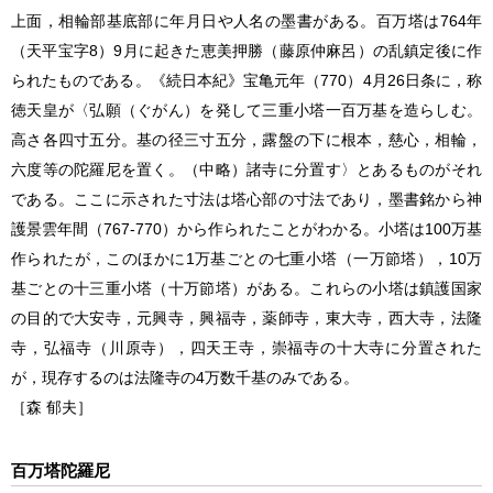
上面，相輪部基底部に年月日や人名の墨書がある。百万塔は764年
（天平宝字8）9月に起きた恵美押勝（藤原仲麻呂）の乱鎮定後に作
られたものである。《続日本紀》宝亀元年（770）4月26日条に，称
徳天皇が〈弘願（ぐがん）を発して三重小塔一百万基を造らしむ。
高さ各四寸五分。基の径三寸五分，露盤の下に根本，慈心，相輪，
六度等の陀羅尼を置く。（中略）諸寺に分置す〉とあるものがそれ
である。ここに示された寸法は塔心部の寸法であり，墨書銘から神
護景雲年間（767-770）から作られたことがわかる。小塔は100万基
作られたが，このほかに1万基ごとの七重小塔（一万節塔），10万
基ごとの十三重小塔（十万節塔）がある。これらの小塔は鎮護国家
の目的で大安寺，元興寺，興福寺，薬師寺，東大寺，西大寺，法隆
寺，弘福寺（川原寺），四天王寺，崇福寺の十大寺に分置された
が，現存するのは法隆寺の4万数千基のみである。
［森 郁夫］
百万塔陀羅尼