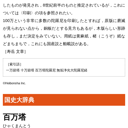
したものが発見され，8世紀前半のものと推定されているが，これに
ついては〈印刷〉の項を参照されたい。
100万という非常に多数の陀羅尼を印刷したとすれば，原版に磨滅
が見られない点から，銅板だとする見方もあるが，木版らしい形跡
も存し，まだ決定をみていない。用紙は黄麻紙，楮（こうぞ）紙な
どまちまちで，これにも国産説と舶載説がある。
［寿岳 文章］
［索引語］
一万節塔 十万節塔 百万塔陀羅尼 無垢浄光大陀羅尼経
©Heibonsha Inc.
国史大辞典
百万塔
ひゃくまんとう