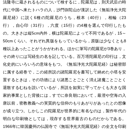
法隆寺に蔵されるものについて検するに，陀羅尼は，則天武后の時
代に中国へ来たトハラの人，沙門弥陀山が漢訳した《無垢浄光大陀
羅尼経》に説く6種の陀羅尼のうち，根本（40行），相輪（23
行），自心印（31行），六度（15行）の4種を選んで印行したも
の。大きさは縦5cm内外，横は陀羅尼によって不同であるが，15～
50cmくらい。それぞれ異版をもっているから，原版は少なくとも8
種以上あったことがうかがわれる。ほかに筆写の陀羅尼が3巻あり，
その終りには写経生の名を記している。百万塔陀羅尼の印行は，文
化史的にいろいろの意味をもつ。《無垢浄光大陀羅尼経》は秘密部
に属する経巻で，この経所説の諸陀羅尼を書写して納めた小塔を安
置するときは，その功徳により諸悪ことごとく消え諸魔ことごとく
退散するむねを説いているが，所説を如実に守ってかくも大きな国
家的事業とした背後には，すでに奈良朝において，最澄や空海の入
唐以前，密教教義への実質的な信仰のもりあがりがあったとの想像
が成り立つ。しかしこの陀羅尼が世界的に有名なのは，製作年代の
明白な印刷物としては，現存する世界最古のものだからである。
1966年に韓国慶州の仏国寺で《無垢浄光大陀羅尼経》の全文を印刷