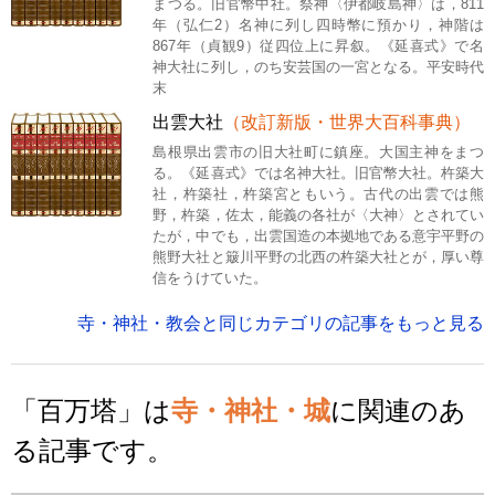
まつる。旧官幣中社。祭神〈伊都岐島神〉は，811
年（弘仁2）名神に列し四時幣に預かり，神階は
867年（貞観9）従四位上に昇叙。《延喜式》で名
神大社に列し，のち安芸国の一宮となる。平安時代
末
出雲大社
（改訂新版・世界大百科事典）
島根県出雲市の旧大社町に鎮座。大国主神をまつ
る。《延喜式》では名神大社。旧官幣大社。杵築大
社，杵築社，杵築宮ともいう。古代の出雲では熊
野，杵築，佐太，能義の各社が〈大神〉とされてい
たが，中でも，出雲国造の本拠地である意宇平野の
熊野大社と簸川平野の北西の杵築大社とが，厚い尊
信をうけていた。
寺・神社・教会と同じカテゴリの記事をもっと見る
「百万塔」は
寺・神社・城
に関連のあ
る記事です。