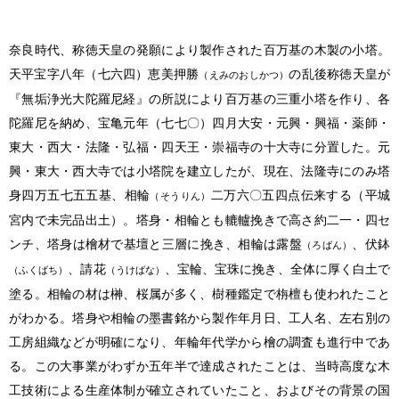
奈良時代、称徳天皇の発願により製作された百万基の木製の小塔。
天平宝字八年（七六四）恵美押勝
の乱後称徳天皇が
（えみのおしかつ）
『無垢浄光大陀羅尼経』の所説により百万基の三重小塔を作り、各
陀羅尼を納め、宝亀元年（七七〇）四月大安・元興・興福・薬師・
東大・西大・法隆・弘福・四天王・崇福寺の十大寺に分置した。元
興・東大・西大寺では小塔院を建立したが、現在、法隆寺にのみ塔
身四万五七五五基、相輪
二万六〇五四点伝来する（平城
（そうりん）
宮内で未完品出土）。塔身・相輪とも轆轤挽きで高さ約二一・四セ
ンチ、塔身は檜材で基壇と三層に挽き、相輪は露盤
、伏鉢
（ろばん）
、請花
、宝輪、宝珠に挽き、全体に厚く白土で
（ふくばち）
（うけばな）
塗る。相輪の材は榊、桜属が多く、樹種鑑定で栴檀も使われたこと
がわかる。塔身や相輪の墨書銘から製作年月日、工人名、左右別の
工房組織などが明確になり、年輪年代学から檜の調査も進行中であ
る。この大事業がわずか五年半で達成されたことは、当時高度な木
工技術による生産体制が確立されていたこと、およびその背景の国