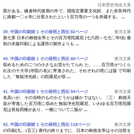
日本歴史地名大系
賛がある。鎌倉時代後期の作で、国指定重要文化財。また奈良時代
に南都一〇ヵ寺に分置されたという
百万塔
の一つを所蔵する。
...
39. 中国の印刷術 1 その発明と西伝 82ページ
東洋文庫
第七章 日本の称徳女帝とその
百万塔
陀羅尼 (七六四～七七〇年頃) 最
初の木版印刷による護符の製作よりも
...
40. 中国の印刷術 1 その発明と西伝 86ページ
東洋文庫
収めるための二つの小さなお堂がたてられ た。……
百万塔
がつくら
れ次の十大寺(寺院の名)に寄進された。それぞれの塔には版 で印刷
した「無垢浄光経』の陀羅尼が収
...
41. 中国の印刷術 1 その発明と西伝 94ページ
東洋文庫
名高いが、その当時のものかどうかは確かではない。〔三〕 称徳天
皇が寄進した
百万塔
に収めた無垢浄光陀羅尼、いわゆる
百万塔
陀羅
尼は長短四種があり、一種について二版が
...
42. 中国の印刷術 1 その発明と西伝 118ページ
東洋文庫
の印刷(九…τ五三) 唐代の終りまでに、日本の称徳女帝はその治世を