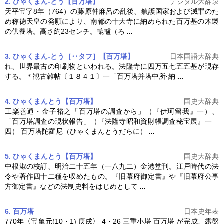
2. ひゃくまん‐とう【百万塔】
デジタル大辞泉
天平宝字8年（764）の藤原仲麻呂の乱後、鎮護国家および滅罪のた
め称徳天皇の発願により、南都の十大寺に納められた百万基の木製
の供養塔。高さ約23センチ。轆轤（ろ
...
3. ひゃくまん‐とう［‥タフ］【百万塔】
日本国語大辞典
れ、世界最古の印刷物といわれる。法隆寺に四万五七五五基が現存
する。＊観古雑帖〔１８４１〕一「
百万塔
并塔中所
納
...
4. ひゃくまんとう【百万塔】
国史大辞典
工楽善通・金子裕之「
百万塔
の調査から」（『伊珂留我』一）、
「
百万塔
調査の現状報告」（『法隆寺昭和資財帳調査秘宝展』一―
四）
百万塔
陀羅尼（ひゃくまんとうだらに）
...
5. ひゃくまんとう【百万塔】
国史大辞典
中根淑の校訂、明治二十五年（一八九二）金港堂刊。江戸時代の法
令や著作四十二種を収めたもの。『旧幕府御定書』や『旧幕府公事
方御定書』などの法制史料をはじめとして
...
6. 百万塔
日本史年表
770年〈宝亀元(10・1) 庚戌〉 4・26 三重小塔
百万塔
が完成、露盤