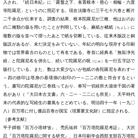
入され、『続日本紀』に「露盤之下、各置根本・慈心・相輪・六度
等陀羅尼」というのに照応する。現在法隆寺に三千七十六巻と断片
二千余点が伝来する。調査の結果、根本陀羅尼が三種、他はおのお
の二種類の版を用いたことが判明している。麻紙か楮紙
に
（ちょし）
複数の版を並べて摺ったあとで紙を切断している。従来木版説と銅
版説があるが、未だ決定をみていない。年紀の明白な現存する印刷
物では世界最古のものとして有名である。巻首に経典名「無垢浄光
経」と陀羅尼名を併出し、続いて陀羅尼の呪
を一行五字詰で
（じゅ）
版行している。また、数は大変少ないが包紙の各陀羅尼を表わす一
～四の捺印は塔身の基壇側の刻印の一～二二の数と符合するとい
う。書写の陀羅尼が三巻残っており、奉写一切経所大湯坐千国の署
名があり（『大日本古文書』六・二一・二二にも所見）、天平時代
末の代表的な写経生の書風をとどめている。明治四十一年（一九〇
八）百万塔に付し優品百巻が国宝（現重要文化財）に指定される。
［参考文献］
平子鐸嶺『百万小塔肆攷』、禿氏祐祥『百万塔陀羅尼考証』、大沢
忍『百万塔陀羅尼に関する研究』、日本印刷学会西部支部百万塔陀