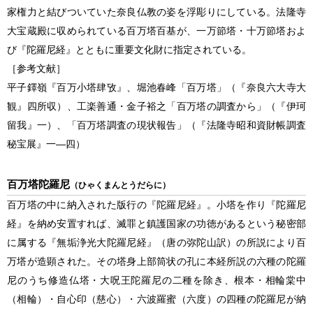
家権力と結びついていた奈良仏教の姿を浮彫りにしている。法隆寺
大宝蔵殿に収められている百万塔百基が、一万節塔・十万節塔およ
び『陀羅尼経』とともに重要文化財に指定されている。
［参考文献］
平子鐸嶺『百万小塔肆攷』、堀池春峰「百万塔」（『奈良六大寺大
観』四所収）、工楽善通・金子裕之「百万塔の調査から」（『伊珂
留我』一）、「百万塔調査の現状報告」（『法隆寺昭和資財帳調査
秘宝展』一―四）
百万塔陀羅尼
（ひゃくまんとうだらに）
百万塔の中に納入された版行の『陀羅尼経』。小塔を作り『陀羅尼
経』を納め安置すれば、滅罪と鎮護国家の功徳があるという秘密部
に属する『無垢浄光大陀羅尼経』（唐の弥陀山訳）の所説により百
万塔が造顕された。その塔身上部筒状の孔に本経所説の六種の陀羅
尼のうち修造仏塔・大呪王陀羅尼の二種を除き、根本・相輪棠中
（相輪）・自心印（慈心）・六波羅蜜（六度）の四種の陀羅尼が納