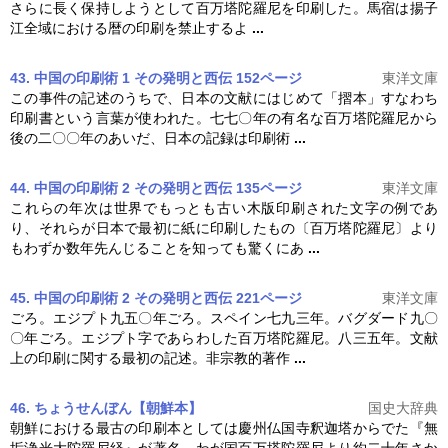
さらに長く保持しようとして
百万塔
陀羅尼を印刷した。馬宿は揚子
江全域における暦の印刷を禁止するよ
...
43. 中国の印刷術 1 その発明と西伝 152ページ
東洋文庫
この事件の記述のうちで、日本の文献にはじめて「摺本」すなわち
印刷書という言葉が使われた。七七〇年の有名な
百万塔
陀羅尼から
後の二〇〇年のあいだ、日本の記録は印刷術
...
44. 中国の印刷術 2 その発明と西伝 135ページ
東洋文庫
これらの年次は世界でもっとも古い木版印刷された文字の例であ
り、それらが日本で最初に紙に印刷したもの〔
百万塔
陀羅尼〕より
もわずか数年先んじることを知っても驚くにあ
...
45. 中国の印刷術 2 その発明と西伝 221ページ
東洋文庫
ごろ。エジプト九五〇年ごろ。スペイン七九三年。バグダード九〇
〇年ごろ。エジプト字であらわした
百万塔
陀羅尼。八三五年。文献
上の印刷に関する最初の記述。非宗教的著作
...
46. ちょうせんぼん【朝鮮本】
国史大辞典
朝鮮における最古の印刷本としては慶州仏国寺釈迦塔からでた『無