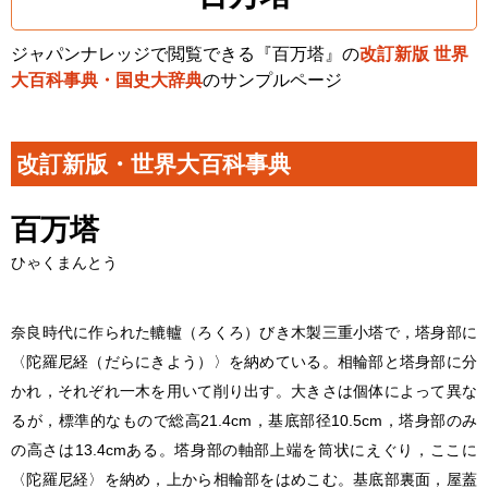
ジャパンナレッジで閲覧できる『百万塔』の
改訂新版 世界
大百科事典・国史大辞典
のサンプルページ
改訂新版・世界大百科事典
百万塔
ひゃくまんとう
奈良時代に作られた轆轤（ろくろ）びき木製三重小塔で，塔身部に
〈陀羅尼経（だらにきよう）〉を納めている。相輪部と塔身部に分
かれ，それぞれ一木を用いて削り出す。大きさは個体によって異な
るが，標準的なもので総高21.4cm，基底部径10.5cm，塔身部のみ
の高さは13.4cmある。塔身部の軸部上端を筒状にえぐり，ここに
〈陀羅尼経〉を納め，上から相輪部をはめこむ。基底部裏面，屋蓋