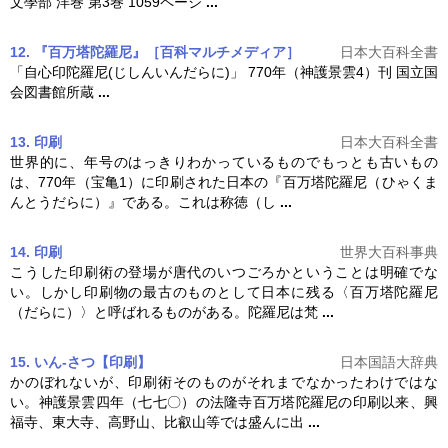
文學部 洋巻 第3巻 1059ページ
...
12. 『百万塔陀羅尼』［百科マルチメディア］
日本大百科全書
「自心印陀羅尼(じしんいんだらに)」 770年（神護景雲4）刊 国立国
会図書館所蔵
...
13. 印刷
日本大百科全書
世界的に、年号のはっきりわかっているものでもっとも古いもの
は、770年（宝亀1）に印刷された日本の『
百万塔
陀羅尼（ひゃくま
んとうだらに）』である。これは称徳（し
...
14. 印刷
世界大百科事典
こうした印刷術の登場が唐代のいつごろかということは明確でな
い。しかし印刷物の最古のものとして日本に残る〈
百万塔
陀羅尼
（だらに）〉と呼ばれるものがある。陀羅尼は梵
...
15. いん‐さつ【印刷】
日本国語大辞典
かのぼれないが、印刷術そのものがそれまでなかったわけではな
い。神護景雲四年（七七〇）の法隆寺
百万塔
陀羅尼の印刷以来、興
福寺、東大寺、高野山、比叡山等では盛んに出
...