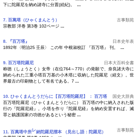
下に陀羅尼を納め諸寺に分置(続紀)。
...
7. 百萬塔
（ひゃくまんとう）
古事類苑
宗教部 洋巻 第3巻 102ページ
...
8. 『百万塔』
日本史年表
1892年〈明治25 壬辰〉 この年 中根淑校訂 『
百万塔
』 刊。
...
9. 百万塔陀羅尼
日本大百科全書
称徳（しょうとく）女帝（在位764～770）の発願で、奈良諸大寺に
納められた三重小塔百万基の小木塔に収納した陀羅尼（経文）。世
界最古の印刷物として有名である。7
...
10. ひゃくまんとうだらに【百万塔陀羅尼】 ： 百万塔
国史大辞典
百万塔
陀羅尼（ひゃくまんとうだらに）
百万塔
の中に納入された版
行の『陀羅尼経』。小塔を作り『陀羅尼経』を納め安置すれば、滅
罪と鎮護国家の功徳があるという秘密
...
レ
古事類苑
11. 百萬塔中所
納陀羅尼摺本
（見出し語：陀羅尼）