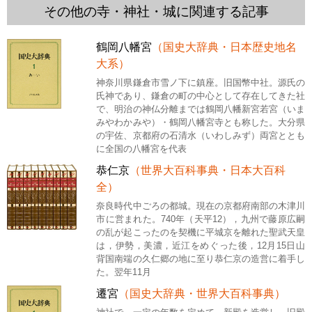
その他の寺・神社・城に関連する記事
鶴岡八幡宮
（国史大辞典・日本歴史地名
大系）
神奈川県鎌倉市雪ノ下に鎮座。旧国幣中社。源氏の
氏神であり、鎌倉の町の中心として存在してきた社
で、明治の神仏分離までは鶴岡八幡新宮若宮（いま
みやわかみや）・鶴岡八幡宮寺とも称した。大分県
の宇佐、京都府の石清水（いわしみず）両宮ととも
に全国の八幡宮を代表
恭仁京
（世界大百科事典・日本大百科
全）
奈良時代中ごろの都城。現在の京都府南部の木津川
市に営まれた。740年（天平12），九州で藤原広嗣
の乱が起こったのを契機に平城京を離れた聖武天皇
は，伊勢，美濃，近江をめぐった後，12月15日山
背国南端の久仁郷の地に至り恭仁京の造営に着手し
た。翌年11月
遷宮
（国史大辞典・世界大百科事典）