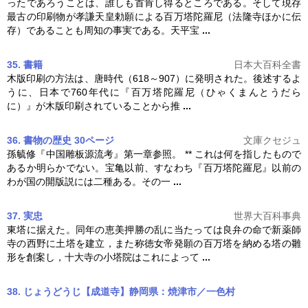
ったであろうことは、誰しも首肯し得るところである。そして現存
最古の印刷物が孝謙天皇勅願による
百万塔
陀羅尼（法隆寺ほかに伝
存）であることも周知の事実である。天平宝
...
35. 書籍
日本大百科全書
木版印刷の方法は、唐時代（618～907）に発明された。後述するよ
うに、日本で760年代に『
百万塔
陀羅尼（ひゃくまんとうだら
に）』が木版印刷されていることから推
...
36. 書物の歴史 30ページ
文庫クセジュ
孫毓修『中国雕板源流考』第一章参照。 ** これは何を指したもので
あるか明らかでない。宝亀以前、すなわち『
百万塔
陀羅尼』以前の
わが国の開版説には二種ある。その一
...
37. 実忠
世界大百科事典
東塔に据えた。同年の恵美押勝の乱に当たっては良弁の命で新薬師
寺の西野に土塔を建立，また称徳女帝発願の
百万塔
を納める塔の雛
形を創案し，十大寺の小塔院はこれによって
...
38. じょうどうじ【成道寺】静岡県：焼津市／一色村