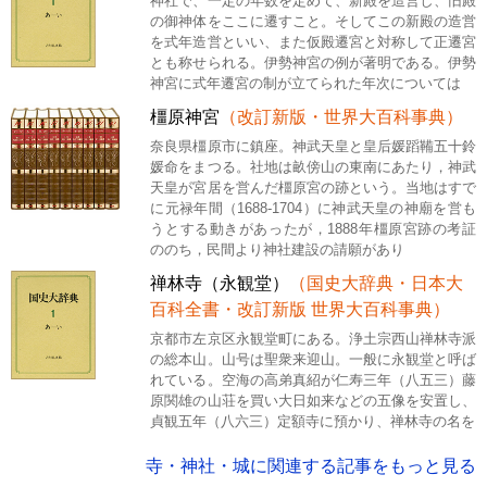
神社で、一定の年数を定めて、新殿を造営し、旧殿
の御神体をここに遷すこと。そしてこの新殿の造営
を式年造営といい、また仮殿遷宮と対称して正遷宮
とも称せられる。伊勢神宮の例が著明である。伊勢
神宮に式年遷宮の制が立てられた年次については
橿原神宮
（改訂新版・世界大百科事典）
奈良県橿原市に鎮座。神武天皇と皇后媛蹈鞴五十鈴
媛命をまつる。社地は畝傍山の東南にあたり，神武
天皇が宮居を営んだ橿原宮の跡という。当地はすで
に元禄年間（1688-1704）に神武天皇の神廟を営も
うとする動きがあったが，1888年橿原宮跡の考証
ののち，民間より神社建設の請願があり
禅林寺（永観堂）
（国史大辞典・日本大
百科全書・改訂新版 世界大百科事典）
京都市左京区永観堂町にある。浄土宗西山禅林寺派
の総本山。山号は聖衆来迎山。一般に永観堂と呼ば
れている。空海の高弟真紹が仁寿三年（八五三）藤
原関雄の山荘を買い大日如来などの五像を安置し、
貞観五年（八六三）定額寺に預かり、禅林寺の名を
寺・神社・城に関連する記事をもっと見る