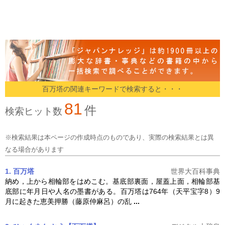
百万塔の関連キーワードで検索すると・・・
81
件
検索ヒット数
※検索結果は本ページの作成時点のものであり、実際の検索結果とは異
なる場合があります
1. 百万塔
世界大百科事典
納め，上から相輪部をはめこむ。基底部裏面，屋蓋上面，相輪部基
底部に年月日や人名の墨書がある。
百万塔
は764年（天平宝字8）9
月に起きた恵美押勝（藤原仲麻呂）の乱
...