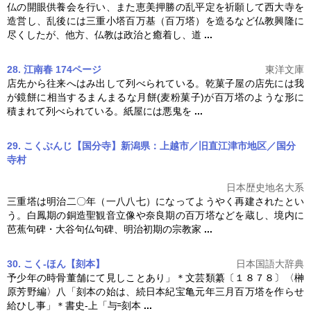
仏の開眼供養会を行い、また恵美押勝の乱平定を祈願して西大寺を
造営し、乱後には三重小塔百万基（
百万塔
）を造るなど仏教興隆に
尽くしたが、他方、仏教は政治と癒着し、道
...
28. 江南春 174ページ
東洋文庫
店先から往来へはみ出して列べられている。乾菓子屋の店先には我
が鏡餅に相当するまんまるな月餅(麦粉菓子)が
百万塔
のような形に
積まれて列べられている。紙屋には悪鬼を
...
29. こくぶんじ【国分寺】新潟県：上越市／旧直江津市地区／国分
寺村
日本歴史地名大系
三重塔は明治二〇年（一八八七）になってようやく再建されたとい
う。白鳳期の銅造聖観音立像や奈良期の
百万塔
などを蔵し、境内に
芭蕉句碑・大谷句仏句碑、明治初期の宗教家
...
30. こく‐ほん【刻本】
日本国語大辞典
予少年の時骨董舗にて見しことあり」＊文芸類纂〔１８７８〕〈榊
原芳野編〉八「刻本の始は、続日本紀宝亀元年三月
百万塔
を作らせ
給ひし事」＊書史‐上「与
刻本
...