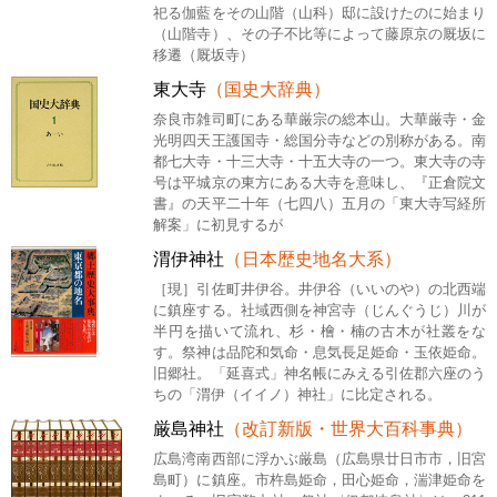
祀る伽藍をその山階（山科）邸に設けたのに始まり
（山階寺）、その子不比等によって藤原京の厩坂に
移遷（厩坂寺）
東大寺
（国史大辞典）
奈良市雑司町にある華厳宗の総本山。大華厳寺・金
光明四天王護国寺・総国分寺などの別称がある。南
都七大寺・十三大寺・十五大寺の一つ。東大寺の寺
号は平城京の東方にある大寺を意味し、『正倉院文
書』の天平二十年（七四八）五月の「東大寺写経所
解案」に初見するが
渭伊神社
（日本歴史地名大系）
［現］引佐町井伊谷。井伊谷（いいのや）の北西端
に鎮座する。社域西側を神宮寺（じんぐうじ）川が
半円を描いて流れ、杉・檜・楠の古木が社叢をな
す。祭神は品陀和気命・息気長足姫命・玉依姫命。
旧郷社。「延喜式」神名帳にみえる引佐郡六座のう
ちの「渭伊（イイノ）神社」に比定される。
厳島神社
（改訂新版・世界大百科事典）
広島湾南西部に浮かぶ厳島（広島県廿日市市，旧宮
島町）に鎮座。市杵島姫命，田心姫命，湍津姫命を