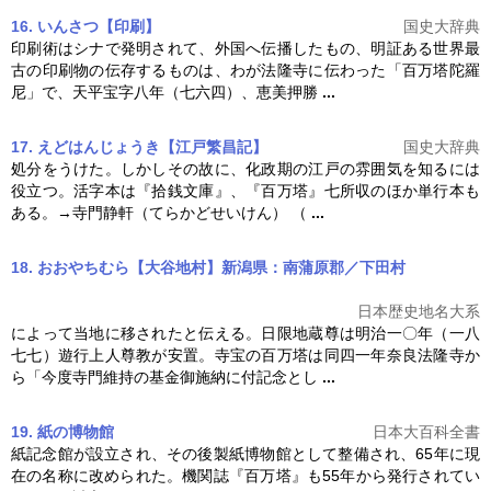
16. いんさつ【印刷】
国史大辞典
印刷術はシナで発明されて、外国へ伝播したもの、明証ある世界最
古の印刷物の伝存するものは、わが法隆寺に伝わった「
百万塔
陀羅
尼」で、天平宝字八年（七六四）、恵美押勝
...
17. えどはんじょうき【江戸繁昌記】
国史大辞典
処分をうけた。しかしその故に、化政期の江戸の雰囲気を知るには
役立つ。活字本は『拾銭文庫』、『
百万塔
』七所収のほか単行本も
ある。→寺門静軒（てらかどせいけん） （
...
18. おおやちむら【大谷地村】新潟県：南蒲原郡／下田村
日本歴史地名大系
によって当地に移されたと伝える。日限地蔵尊は明治一〇年（一八
七七）遊行上人尊教が安置。寺宝の
百万塔
は同四一年奈良法隆寺か
ら「今度寺門維持の基金御施納に付記念とし
...
19. 紙の博物館
日本大百科全書
紙記念館が設立され、その後製紙博物館として整備され、65年に現
在の名称に改められた。機関誌『
百万塔
』も55年から発行されてい