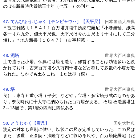
垢浄光大陀羅尼経』が著名。わが国
百万塔
陀羅尼より約二十年さか
のぼる新羅時代景徳王十年（七五一）の刊と
...
47. てんぴょう‐じゃく［テンピャウ‥］【天平尺】
日本国語大辞典
＊観古雑帖〔１８４１〕
百万塔
并塔中所納陀羅尼「小巻無軸、紙高
各一寸八九分、但天平尺也、天平尺は今の曲尺より十寸にして二分
短し」＊地方新書〔１８４７〕（古事類苑・
...
48. 泥塔
世界大百科事典
土で造った小塔。仏典には塔を造り，修営することは功徳多いと説
かれており，古来
百万塔
や八万四千塔などと称して多数の小塔が造
られた。なかでも土をこね，または型（模）
...
49. 塔
世界大百科事典
良），東寺五重小塔（平安）などや，宝塔・多宝塔形式のものがあ
り，奈良時代に十大寺に納められた
百万塔
がある。 石塔 石造層塔は
3～13層で，第1層の四周に四仏ある
...
50. とうじゃく【唐尺】
国史大辞典
測定の対象も唐制に倣い、以後この尺が定着していった。この尺は
また、後世、正倉院・法隆寺などに収める尺や、
百万塔
陀羅尼（だ