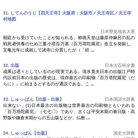
31. してんのうじ【四天王寺】大阪府：大阪市／天王寺区／天王寺
村
地図
日本歴史地名大系
朝廷から受けていたことが知られる。称徳天皇は藤原仲麻呂の乱の
戦死者供養のため三重小塔百万基（
百万塔
陀羅尼）造立を発願し、
宝亀元年に成就して諸寺に分置したが（「続
...
32. 出版
日本大百科全書
成果は遅々としているのが現実である。清水英夫日本の出版江戸時
代以前日本の出版の歴史は、現存最古の印刷物『
百万塔
陀羅尼（だ
らに）』に始まるとするのが通説である。こ
...
33. しゅっ‐ぱん【出版・出板】
日本国語大辞典
出来ない」(1)日本最古の出版物は世界最古の印刷物ともいわれる
「
百万塔
陀羅尼」（七七〇）であり、古くは平安末期の春日版・高
野版や鎌倉末期からの五山版などが、仏教
...
34. しゅっぱん【出版】
国史大辞典