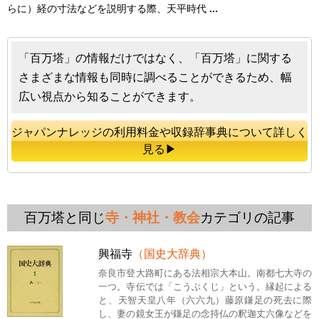
らに）経の寸法などを説明する際、天平時代
...
「百万塔」の情報だけではなく、「百万塔」に関する
さまざまな情報も同時に調べることができるため、幅
広い視点から知ることができます。
ジャパンナレッジの利用料金や収録辞事典について詳しく
見る▶
百万塔と同じ
寺・神社・教会
カテゴリの記事
興福寺
（国史大辞典）
奈良市登大路町にある法相宗大本山。南都七大寺の
一つ。寺伝では「こうぶくじ」という。縁起による
と、天智天皇八年（六六九）藤原鎌足の死去に際
し、妻の鏡女王が鎌足の念持仏の釈迦丈六像などを