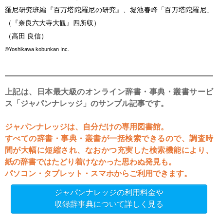
羅尼研究班編『百万塔陀羅尼の研究』、堀池春峰「百万塔陀羅尼」
（『奈良六大寺大観』四所収）
（高田 良信）
©Yoshikawa kobunkan Inc.
上記は、日本最大級のオンライン辞書・事典・叢書サービ
ス「ジャパンナレッジ」のサンプル記事です。
ジャパンナレッジは、自分だけの専用図書館。
すべての辞書・事典・叢書が一括検索できるので、調査時
間が大幅に短縮され、なおかつ充実した検索機能により、
紙の辞書ではたどり着けなかった思わぬ発見も。
パソコン・タブレット・スマホからご利用できます。
ジャパンナレッジの利用料金や
収録辞事典について詳しく見る