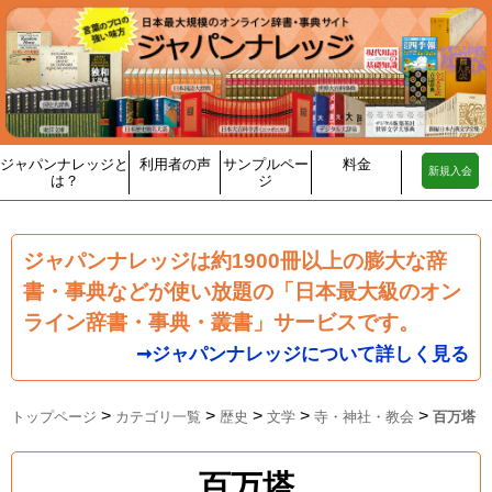
ジャパンナレッジと
利用者の声
サンプルペー
料金
新規入会
は？
ジ
ジャパンナレッジは約1900冊以上の膨大な辞
書・事典などが使い放題の「日本最大級のオン
ライン辞書・事典・叢書」サービスです。
➞ジャパンナレッジについて詳しく見る
>
>
>
>
>
トップページ
カテゴリ一覧
歴史
文学
寺・神社・教会
百万塔
百万塔