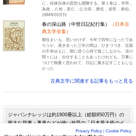
に，徂徠自身の思想も開陳する。第１巻は，学而，
為政，八佾，里仁，公冶長，雍也，述而，泰伯。
1994年03月刊
春の深山路（中世日記紀行集）
（日本古
典文学全集）
都住まいも、思いがけず、今年で四年になったであ
ろうか。過ぎ去った三年の間は、ひきつづき、近親
の不幸ゆえに、闇に惑う心持で過ごしながら、涙の
間々には、出仕することもあったけれども、万事に
つけて物憂く思われて、日記に書き記すこともしな
かった
古典文学に関連する記事をもっと見る
ジャパンナレッジは約1900冊以上（総額850万円）の
膨大な辞書・事典などが使い放題の「日本最大級のイ
ンターネット辞書・事典・叢書サイト」です。日本国
Privacy Policy
|
Cookie Policy