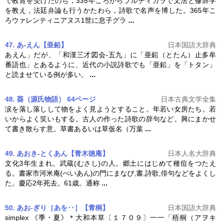
で教育を受けたのち，335年ころからブルディガラで文法と修辞学
を教え，法廷弁論も行うかたわら，
詩歌
で名声を博した。365年こ
ろウァレンティニアヌス1世に息子グラ
...
47. あ‐えん【亜鉛】
日本国語大辞典
あえん」だが、「和漢三才図会‐五九」に「亜鉛（とたん）止多牟
番語也」とあるように、近代の小説
詩歌
でも「亜鉛」を「トタン」
と読ませている例が多い。
...
48. 葵（源氏物語） 64ページ
日本古典文学全集
涙を落し落しして物をよく見ようとすること。年若い女房たち。若
いからよく笑いもする。古人の作った
詩歌
の辞句など。興にまかせ
て書き散らす意。草書あるいは草仮名（万葉
...
49. あおき-とくあん【青木徳庵】
日本人名大辞典
文化3年生まれ。武蔵(むさし)の人。郷土にはじめて種痘をつたえ
る。書家市河米庵(べいあん)の門にまなび,書,
詩歌
,俳句などをよくし
た。慶応2年死去。61歳。通称
...
50. あお‐ぎり［あを‥］【青桐】
日本国語大辞典
simplex 《季・夏》＊大和本草〔１７０９〕一一「梧桐（アヲキ