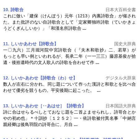
10. 詩歌合
日本大百科全書
これに倣い「建保（けんぽう）元年（1213）内裏
詩歌
合」が催され
た。また批評のない自
詩歌
合として「定家卿独吟
詩歌
（ていかきょ
うどくぎんしいか）」「和漢名所
詩歌
合
...
11. しいかあわせ【詩歌合】
国史大辞典
一〇九六）三月堀河院中宮
詩歌
合（『夫木和歌抄』二、若草）が
もっとも早い例といわれるが、長承二年（一一三三）藤原基俊が拾
遺・後拾遺時代の文人歌人の
詩歌
を合わせて作
...
12. しいか‐あわせ【詩歌合（わ）せ】
デジタル大辞泉
数人が左右に分かれ、同じ題について作った漢詩と和歌とを比べ合
わせて優劣を競うもの。平安後期に起こった。
...
13. しいか‐あわせ［‥あはせ］【詩歌合】
日本国語大辞典
詩に合はせらるべしとておなじ題を二首よませられし。詩哥合とか
やの初め也」＊十訓抄〔１２５２〕一・依
詩歌
被付異名事「中納言
親経卿は後鳥羽院の詩哥合に、月自
...