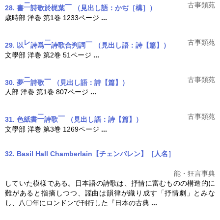
二
一
古事類苑
28. 書
詩歌於梶葉
（見出し語：かぢ［構］）
歳時部 洋巻 第1巻 1233ページ
...
レ
二
一
古事類苑
29. 以
詩爲
詩歌合判詞
（見出し語：詩【篇】）
文學部 洋巻 第2巻 51ページ
...
二
一
古事類苑
30. 夢
詩歌
（見出し語：詩【篇】）
人部 洋巻 第1巻 807ページ
...
二
一
古事類苑
31. 色紙書
詩歌
（見出し語：詩【篇】）
文學部 洋巻 第3巻 1269ページ
...
32. Basil Hall Chamberlain【チェンバレン】［人名］
能・狂言事典
していた模様である。日本語の
詩歌
は、抒情に富むものの構造的に
難があると指摘しつつ、謡曲は韻律が織り成す「抒情劇」とみな
し、八〇年にロンドンで刊行した『日本の古典
...