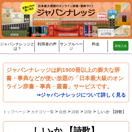
ジャパンナレッジと
利用者の声
サンプルペー
料金
新規入会
は？
ジ
ジャパンナレッジは約1900冊以上の膨大な辞
書・事典などが使い放題の「日本最大級のオン
ライン辞書・事典・叢書」サービスです。
➞ジャパンナレッジについて詳しく見る
>
>
>
>
>
トップページ
カテゴリ一覧
自然
詩歌
詩歌
しい‐か 【詩歌】
しい‐か 【詩歌】