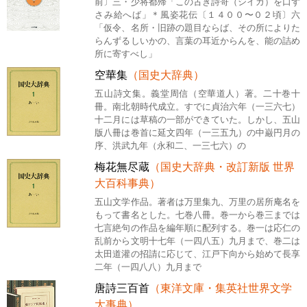
前〕三・少将都帰「この古き詩哥（シイカ）を口ず
さみ給へば」＊風姿花伝〔１４００〜０２頃〕六
「仮令、名所・旧跡の題目ならば、その所によりた
らんずるしいかの、言葉の耳近からんを、能の詰め
所に寄すべし」
空華集
（国史大辞典）
五山詩文集。義堂周信（空華道人）著。二十巻十
冊。南北朝時代成立。すでに貞治六年（一三六七）
十二月には草稿の一部ができていた。しかし、五山
版八冊は巻首に延文四年（一三五九）の中巌円月の
序、洪武九年（永和二、一三七六）の
梅花無尽蔵
（国史大辞典・改訂新版 世界
大百科事典）
五山文学作品。著者は万里集九、万里の居所庵名を
もって書名とした。七巻八冊。巻一から巻三までは
七言絶句の作品を編年順に配列する。巻一は応仁の
乱前から文明十七年（一四八五）九月まで、巻二は
太田道灌の招請に応じて、江戸下向から始めて長享
二年（一四八八）九月まで
唐詩三百首
（東洋文庫・集英社世界文学
大事典）