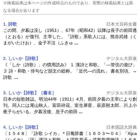
※検索結果は本ページの作成時点のものであり、実際の検索結果とは異
なる場合があります
1. 詩歌
日本大百科全書
この間、夕暮は没し（1951）、67年（昭和42）以降は長子の前田透
（とおる）が復刊、主宰した。『
詩歌
』系歌人には、熊谷武雄（く
まがいたけお）、金子不泣（ふきゅ
...
2. しい‐か【詩歌】
デジタル大辞泉
《「しか（
詩歌
）」の慣用読み》 １ 漢詩と和歌。「―管弦の遊び」
２ 詩・和歌・俳句など韻文の総称。「近代―の流れ」 書名別項。→
詩歌
...
3. しいか【詩歌】［書名］
デジタル大辞泉
日本の短歌雑誌。明治44年（1911）4月、前田夕暮の主宰により創
刊。同人には尾山秋人、富田砕花、室生犀星、萩原朔太郎、川上小
夜子らがいる。夕暮没後、息子の前田
...
4. しい‐か【詩歌】
日本国語大辞典
〔１５４８〕「
詩歌
シイカ」＊日葡辞書〔１６０３〜０４〕「Xijca
（シイカ）〈訳〉漢詩と和歌」＊浮世草子・武家義理物語〔１６８