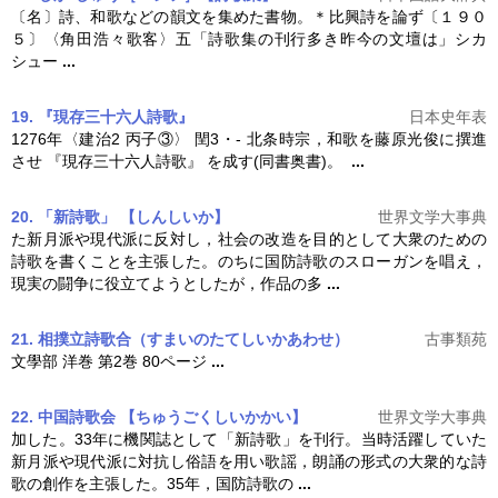
〔名〕詩、和歌などの韻文を集めた書物。＊比興詩を論ず〔１９０
５〕〈角田浩々歌客〉五「
詩歌
集の刊行多き昨今の文壇は」シカ
シュー
...
19. 『現存三十六人詩歌』
日本史年表
1276年〈建治2 丙子③〉 閏3・‐ 北条時宗，和歌を藤原光俊に撰進
させ 『現存三十六人
詩歌
』 を成す(同書奥書)。
...
20. 「新詩歌」 【しんしいか】
世界文学大事典
た新月派や現代派に反対し，社会の改造を目的として大衆のための
詩歌
を書くことを主張した。のちに国防
詩歌
のスローガンを唱え，
現実の闘争に役立てようとしたが，作品の多
...
21. 相撲立詩歌合
（すまいのたてしいかあわせ）
古事類苑
文學部 洋巻 第2巻 80ページ
...
22. 中国詩歌会 【ちゅうごくしいかかい】
世界文学大事典
加した。33年に機関誌として「新
詩歌
」を刊行。当時活躍していた
新月派や現代派に対抗し俗語を用い歌謡，朗誦の形式の大衆的な
詩
歌
の創作を主張した。35年，国防
詩歌
の
...