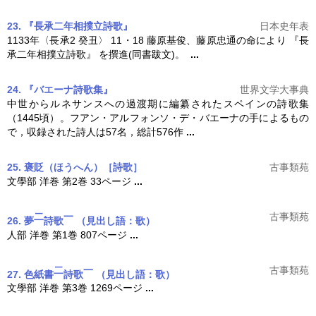
23. 『長承二年相撲立詩歌』
日本史年表
1133年〈長承2 癸丑〉 11・18 藤原基俊、藤原忠通の命により 『長
承二年相撲立
詩歌
』 を撰進(同書跋文)。
...
24. 『バエーナ詩歌集』
世界文学大事典
中世からルネサンスへの過渡期に編纂されたスペインの
詩歌
集
（1445頃）。フアン・アルフォンソ・デ・バエーナの手によるもの
で，収録された詩人は57名，総計576作
...
25. 褒貶
（ほうへん）
［詩歌］
古事類苑
文學部 洋巻 第2巻 33ページ
...
二
一
古事類苑
26. 夢
詩歌
（見出し語：歌）
人部 洋巻 第1巻 807ページ
...
二
一
古事類苑
27. 色紙書
詩歌
（見出し語：歌）
文學部 洋巻 第3巻 1269ページ
...