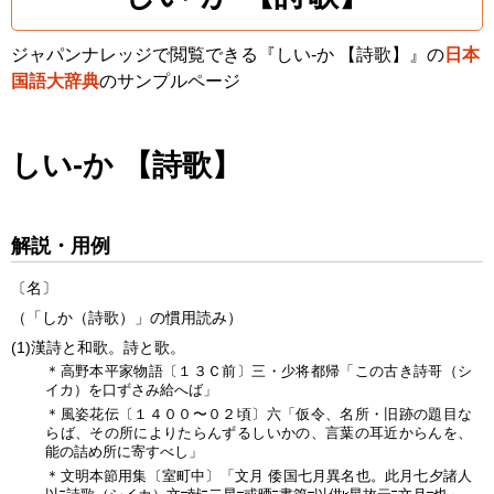
ジャパンナレッジで閲覧できる『しい‐か 【詩歌】』の
日本
国語大辞典
のサンプルページ
しい‐か 【詩歌】
解説・用例
〔名〕
（「しか（詩歌）」の慣用読み）
(1)
漢詩と和歌。詩と歌。
＊高野本平家物語〔１３Ｃ前〕三・少将都帰「この古き詩哥（シ
イカ）を口ずさみ給へば」
＊風姿花伝〔１４００〜０２頃〕六「仮令、名所・旧跡の題目な
らば、その所によりたらんずるしいかの、言葉の耳近からんを、
能の詰め所に寄すべし」
＊文明本節用集〔室町中〕「文月 倭国七月異名也。此月七夕諸人