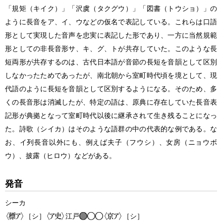
「規矩（キイク）」「沢虞（タクグウ）」「図書（トウショ）」の
ように長音をア、イ、ウなどの仮名で表記している。これらは口語
形として実現した音声を忠実に表記した形であり、一方に当然規範
形としての非長音形サ、キ、グ、トが共存していた。このような長
短両形が共存するのは、古代日本語が音節の長短を音韻として区別
しなかったためであったが、南北朝から室町時代頃を境として、現
代語のように長短を音韻として区別するようになる。そのため、多
くの長音形は消滅したが、特定の語は、原典に存在していた長音表
記形が典拠となって室町時代以後に継承されて生き残ることになっ
た。詩歌（シイカ）はそのような語群の中の代表的な例である。な
お、イ列長音以外にも、例えば夫子（フウシ）、女房（ニョウボ
ウ）、披露（ヒロウ）などがある。
発音
シーカ
［シ］
江戸
［シ］