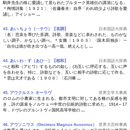
駒井先生の殊に愛誦して居られたブルターク英雄伝の講演になる」
＊殉情詩集〔１９２１〕〈佐藤春夫〉自序「われ幼少より
詩歌
を愛
誦し」アイショー
...
43. あい‐ちょう［‥テウ］【哀調】
日本国語大辞典
〔名〕悲哀を帯びた音調。
詩歌
、音楽などに表わされた、ものがな
しい調子。かなしい調べ。＊女難〔１９０３〕〈国木田独歩〉一
「自分は彼が吹き出づる一高一低、絶えんとし
...
44. あい‐わ・す［あひ‥］【相和】
日本国語大辞典
べと相和（アヒワ）するものの如し」(3)互いに呼応する。互いに声
を合わせる。特に、
詩歌
などを、互いに相手の
詩歌
に応じて作る。
＊雲は天才である〔１９０６〕〈石川啄
...
45. アウクルスト オーラヴ
世界文学大事典
のロムの小農家に生まれる。都市文明に対してある種の反感を抱
き，詩の源泉をノルウェー中世の伝統的
詩歌
に求めた。1914～17
年，ドヴレのグルントヴィ国民高等学校の
...
46. アウソニウス（Decimus Magnus Ausonius）
世界大百科事典