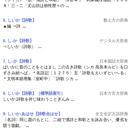
８〕三・二「丈山坊は俗性歴々の
...
5. しいか【詩歌】
数え方の辞典
▲編 ⇒詩
...
6. し‐か【詩歌】
デジタル大辞泉
⇒しいか（
詩歌
）
...
7. し‐か【詩歌】
日本国語大辞典
ばいかに昔のことをとはまし この古き
詩歌
（シカ 高良本ルビ）を口
ずさみ給へば」＊名語記〔１２７５〕五「
詩歌
をえいずといへる」
＊文明本節用集〔室町中〕「
詩歌
シカ
...
8. しいか【詩歌】［標準語索引］
日本方言大辞典
しいか:
詩歌
を吟じ味わうことぎんみ
...
9. しいか-あはせ【詩歌合はせ】
全文全訳古語辞典
〔名詞〕同じ題のもとに、二組で漢詩と和歌とを詠み合い、優劣を
競う遊戯。
...