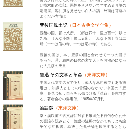
い撞木町の女郎。悪性をささやいてすすめる耳塚の
駕籠屋。客に肌を見せない白人の話 外面は菩薩の
ようだが内情は
豊後国風土記
（日本古典文学全集）
豊後の国。郡は八所、〔郷は四十、里は百十〕駅は
九所、〔みな小路〕烽は五所、〔みな下国〕寺は二
所〔一つは僧の寺、一つは尼の寺〕である。
豊後の国は、本、豊前の国と合わせて一つの国で
あった。昔、纏向の日代の宮で天下をお治めになっ
た大足彦の天皇
魯迅 その文学と革命
（東洋文庫）
中国近代文学の父であり，偉大な思想家でもある魯
迅は，知識人としての苦悩のなかで，中国の「寂
寞」を見つめ，自らをも傷つける「革命」を志向す
る。著者会心の魯迅伝。1965年07月刊
論語徴
（東洋文庫）
秦・漢以前の古文辞に対する確固たる自信から孔子
の言論を読みとく，論語の注釈のなかでもっとも論
争的な注釈書。卓抜した孔子論を展開するととも