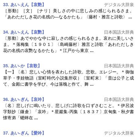
33. あい‐えん【哀艶】
デジタル大辞泉
［形動］［文］［ナリ］美しさの中に悲しみの感じられるさま。
「あわただしき花の名残の―なるかたも」〈藤村・雅言と
詩歌
〉
...
34. あい‐えん【哀艷】
日本国語大辞典
〔形動〕あでやかな中に寂しさの感じられるさま。哀れに美しいさ
ま。＊落梅集〔１９０１〕〈島崎藤村〉雅言と
詩歌
「あわただしき
花の名残の哀艷なるかたも」＊江戸から東京
...
35. あい‐か【哀歌】
日本国語大辞典
【一】〔名〕悲しい心情を表わした
詩歌
。悲歌。エレジー。＊御伽
草子・李娃物語（室町時代小説集所収）〔室町末〕「昔は公子と成
て、金殿に書学を学び、今は落魄と作て、舞
...
36. あい‐ぎん【哀吟】
日本国語大辞典
〔名〕悲しげに鳴いたり、悲しげに
詩歌
を口ずさむこと。＊伊呂波
字類抄〔鎌倉〕「哀吟」＊星巖集‐丙集〔１８３７〕京甸集・秋夕書
懐寄弟「蟋蟀在
...
37. あい‐ぎん【愛吟】
デジタル大辞泉