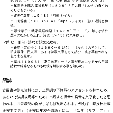
以
詩歌（シイカ）文
献
二星
或晒
書篇
以供
星故云
文月
也」
＊御湯殿上日記‐享祿元年〔１５２８〕九月九日「しいかの御くわ
ゐしともまいる」
＊運歩色葉集〔１５４８〕「詩歌 シイカ」
＊日葡辞書〔１６０３〜０４〕「Xijca （シイカ）〈訳〉漢詩と和
歌」
＊浮世草子・武家義理物語〔１６８８〕三・二「丈山坊は俗性
歴々のむかしを忘れ、詩歌（シイカ）に気を移し」
(2)
和歌・俳句・詩など韻文の総称。
＊俳諧・笈の小文〔１６９０〜９１頃〕「はなむけの初として、
旧友親疎、門人等、あるは詩歌文章をもて訪ひ、或は草鞋の料を
包て志を見す」
＊草枕〔１９０６〕〈夏目漱石〉一「人事が根本になるから所謂
詩歌の純粋なるものも此境を解脱する事を知らぬ」
語誌
古辞書や訓点資料には、上昇調や下降調のアクセントを持つため、
あるいは強調表現等のために出現する長音の発音を文字化したと思
われる、長音表記の例がしばしば見出される。例えば「猿投神社蔵
正安本文選」（正安四年校合識語）には、「
娑（サフサア）」