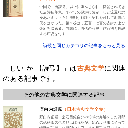
中国で『唐詩選』以上に重んじられ，愛誦されてき
た唐詩精華集。すべての原詩に読み下しと流麗な訳
をあたえ，さらに簡明な解説・語釈を付して鑑賞の
便をはかった。第１巻は，五言・七言の古詩および
楽府を収める。巻頭に，唐代の詩史・作詩法を概説
する序説を付す
詩歌と同じカテゴリの記事をもっと見る
「しい‐か 【詩歌】」は
古典文学
に関連
のある記事です。
その他の古典文学に関連する記事
野白内証鑑
（日本古典文学全集）
野白内証鑑一之巻目録自分の行状の弁解をした野郎
の話秘密の色遊びはばれたが、始めより末に至って
情勢が好転した野郎の大臣。その相手は羽ぶりのよ