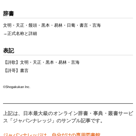
辞書
文明・天正・饅頭・黒本・易林・日葡・書言・言海
→
正式名称と詳細
表記
【
詩歌
】
文明
・
天正
・
黒本
・
易林
・
言海
【
詩哥
】
書言
©Shogakukan Inc.
上記は、日本最大級のオンライン辞書・事典・叢書サービ
ス「ジャパンナレッジ」のサンプル記事です。
ジャパンナレッジは、自分だけの専用図書館。