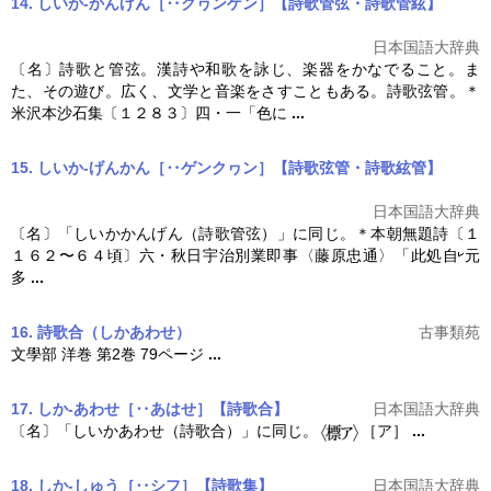
14. しいか‐かんげん［‥クヮンゲン］【詩歌管弦・詩歌管絃】
日本国語大辞典
〔名〕
詩歌
と管弦。漢詩や和歌を詠じ、楽器をかなでること。ま
た、その遊び。広く、文学と音楽をさすこともある。
詩歌
弦管。＊
米沢本沙石集〔１２８３〕四・一「色に
...
15. しいか‐げんかん［‥ゲンクヮン］【詩歌弦管・詩歌絃管】
日本国語大辞典
〔名〕「しいかかんげん（
詩歌
管弦）」に同じ。＊本朝無題詩〔１
１６２〜６４頃〕六・秋日宇治別業即事〈藤原忠通〉「此処自
元
多
...
16. 詩歌合
（しかあわせ）
古事類苑
文學部 洋巻 第2巻 79ページ
...
17. しか‐あわせ［‥あはせ］【詩歌合】
日本国語大辞典
〔名〕「しいかあわせ（
詩歌
合）」に同じ。
［ア］
...
18. しか‐しゅう［‥シフ］【詩歌集】
日本国語大辞典