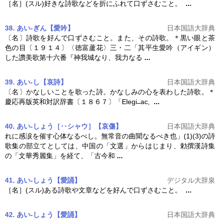
［名］(スル)好きな
詩歌
などを折にふれて口ずさむこと。
...
38. あい‐ぎん【愛吟】
日本国語大辞典
〔名〕
詩歌
を好んで口ずさむこと。また、その
詩歌
。＊黒い眼と茶
色の目〔１９１４〕〈徳富蘆花〉三・二「其平生愛吟（アイギン）
した讚美歌第十六番『神我城なり、我力なる
...
39. あい‐し【哀詩】
日本国語大辞典
〔名〕かなしいことを歌った詩。かなしみの心を表わした
詩歌
。＊
慶応再版英和対訳辞書〔１８６７〕「Elegi
ac,
...
40. あい‐しょう［‥シャウ］【哀傷】
日本国語大辞典
れに感涙を催す心体なるべし。無常音の曲聞なるべき也」(1)(3)の
詩
歌
集の部立てとしては、中国の「文選」からはじまり、勅撰漢詩集
の「文華秀麗集」を経て、「古今和
...
41. あい‐しょう【愛誦】
デジタル大辞泉
［名］(スル)ある
詩歌
や文章などを好んで口ずさむこと。
...
42. あい‐しょう【愛誦】
日本国語大辞典