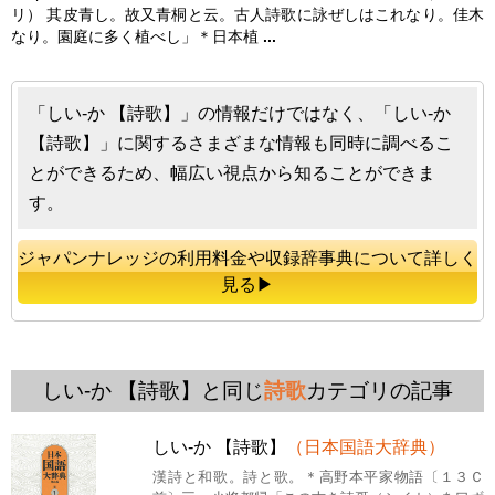
リ） 其皮青し。故又青桐と云。古人
詩歌
に詠ぜしはこれなり。佳木
なり。園庭に多く植べし」＊日本植
...
「しい‐か 【詩歌】」の情報だけではなく、「しい‐か
【詩歌】」に関するさまざまな情報も同時に調べるこ
とができるため、幅広い視点から知ることができま
す。
ジャパンナレッジの利用料金や収録辞事典について詳しく
見る▶
しい‐か 【詩歌】と同じ
詩歌
カテゴリの記事
しい‐か 【詩歌】
（日本国語大辞典）
漢詩と和歌。詩と歌。＊高野本平家物語〔１３Ｃ