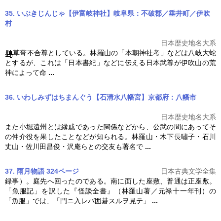
35. いぶきじんじゃ【伊富岐神社】岐阜県：不破郡／垂井町／伊吹
村
日本歴史地名大系
草葺不合尊としている。
林羅山
の「本朝神社考」などは八岐大蛇
とするが、これは「日本書紀」などに伝える日本武尊が伊吹山の荒
神によって命
...
36. いわしみずはちまんぐう【石清水八幡宮】京都府：八幡市
日本歴史地名大系
また小堀遠州とは縁戚であった関係などから、公武の間にあってそ
の仲介役を果したことなどが知られる。
林羅山
・木下長嘯子・石川
丈山・佐川田昌俊・沢庵らとの交友も著名で
...
37. 雨月物語 324ページ
日本古典文学全集
録事）。庭先へ回ったのである。南に面した座敷、普通は正座敷。
「魚服記」を訳した『怪談全書』（
林羅山
著／元禄十一年刊）の
「魚服」では、「門ニ入レバ囲碁スルヲ見テ」
...