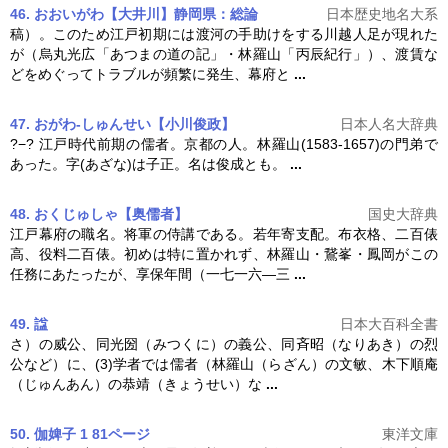
46. おおいがわ【大井川】静岡県：総論
日本歴史地名大系
稿）。このため江戸初期には渡河の手助けをする川越人足が現れた
が（烏丸光広「あつまの道の記」・
林羅山
「丙辰紀行」）、渡賃な
どをめぐってトラブルが頻繁に発生、幕府と
...
47. おがわ-しゅんせい【小川俊政】
日本人名大辞典
?−? 江戸時代前期の儒者。京都の人。
林羅山
(1583-1657)の門弟で
あった。字(あざな)は子正。名は俊成とも。
...
48. おくじゅしゃ【奥儒者】
国史大辞典
江戸幕府の職名。将軍の侍講である。若年寄支配。布衣格、二百俵
高、役料二百俵。初めは特に置かれず、
林羅山
・鵞峯・鳳岡がこの
任務にあたったが、享保年間（一七一六―三
...
49. 諡
日本大百科全書
さ）の威公、同光圀（みつくに）の義公、同斉昭（なりあき）の烈
公など）に、(3)学者では儒者（
林羅山
（らざん）の文敏、木下順庵
（じゅんあん）の恭靖（きょうせい）な
...
50. 伽婢子 1 81ページ
東洋文庫