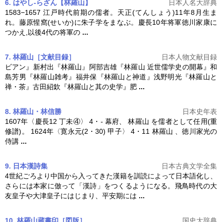
6. はやし-らざん【林羅山】
日本人名大辞典
1583−1657 江戸時代前期の儒者。天正(てんしょう)11年8月生ま
れ。藤原惺窩(せいか)に朱子学をまなぶ。慶長10年将軍徳川家康に
つかえ,以後4代の将軍の
...
7. 林羅山［文献目録］
日本人物文献目録
ビアン』新村出『
林羅山
』阿部吉雄『
林羅山
近世儒学史の開幕』和
島芳男『
林羅山
雑考』福井保『
林羅山
と神道』浅野明光『
林羅山
と
禅・茶』古田紹欽『
林羅山
と其の史学』肥
...
8. 林羅山・林信勝
日本史年表
1607年〈慶長12 丁未④〉 4・‐ 幕府、
林羅山
を儒者として任用(重
修譜)。 1624年〈寛永元(2・30) 甲子〉 4・11
林羅山
、徳川家光の
侍講
...
9. 日本漢詩集
日本古典文学全集
4世紀ごろより中国から入ってきた漢籍を訓読によって日本語化し、
さらには本家に倣って「漢詩」をつくるようになる。飛鳥時代の大
友皇子や大津皇子にはじまり、平安期には
...
10. 林羅山蔵書印［図版］
国史大辞典