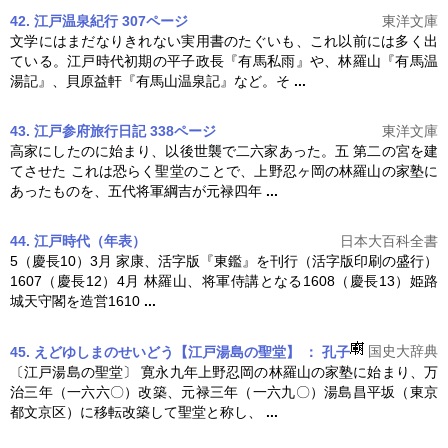
42. 江戸温泉紀行 307ページ
東洋文庫
文学にはまだなりきれない実用書のたぐいも、これ以前には多く出
ている。江戸時代初期の平子政長『有馬私雨』や、
林羅山
『有馬温
湯記』、貝原益軒『有馬山温泉記』など。そ
...
43. 江戸参府旅行日記 338ページ
東洋文庫
高家にしたのに始まり、以後世襲で二六家あった。五 第二の宮を建
てさせた これは恐らく聖堂のことで、上野忍ヶ岡の
林羅山
の家塾に
あったものを、五代将軍綱吉が元禄四年
...
44. 江戸時代（年表）
日本大百科全書
5（慶長10）3月 家康、活字版『東鑑』を刊行（活字版印刷の盛行）
1607（慶長12）4月
林羅山
、将軍侍講となる1608（慶長13）姫路
城天守閣を造営1610
...
国史大辞典
45. えどゆしまのせいどう【江戸湯島の聖堂】 ： 孔子
〔江戸湯島の聖堂〕 寛永九年上野忍岡の
林羅山
の家塾に始まり、万
治三年（一六六〇）改築、元禄三年（一六九〇）湯島昌平坂（東京
都文京区）に移転改築して聖堂と称し、
...