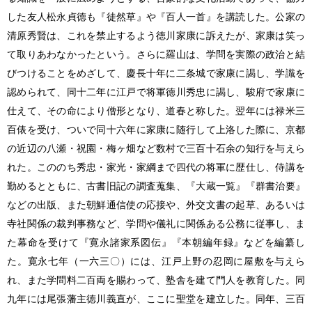
した友人松永貞徳も『徒然草』や『百人一首』を講読した。公家の
清原秀賢は、これを禁止するよう徳川家康に訴えたが、家康は笑っ
て取りあわなかったという。さらに羅山は、学問を実際の政治と結
びつけることをめざして、慶長十年に二条城で家康に謁し、学識を
認められて、同十二年に江戸で将軍徳川秀忠に謁し、駿府で家康に
仕えて、その命により僧形となり、道春と称した。翌年には禄米三
百俵を受け、ついで同十六年に家康に随行して上洛した際に、京都
の近辺の八瀬・祝園・梅ヶ畑など数村で三百十石余の知行を与えら
れた。こののち秀忠・家光・家綱まで四代の将軍に歴仕し、侍講を
勤めるとともに、古書旧記の調査蒐集、『大蔵一覧』『群書治要』
などの出版、また朝鮮通信使の応接や、外交文書の起草、あるいは
寺社関係の裁判事務など、学問や儀礼に関係ある公務に従事し、ま
た幕命を受けて『寛永諸家系図伝』『本朝編年録』などを編纂し
た。寛永七年（一六三〇）には、江戸上野の忍岡に屋敷を与えら
れ、また学問料二百両を賜わって、塾舎を建て門人を教育した。同
九年には尾張藩主徳川義直が、ここに聖堂を建立した。同年、三百