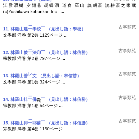
江雲渭樹 夕顔巷 胡蝶洞 道春 羅山 読畊斎 読耕斎之家蔵
(c)Yoshikawa kobunkan Inc.
...
二
一
古事類苑
11. 林羅山建
學校
（見出し語：學校）
文學部 洋巻 第2巻 1129ページ
...
二
一
古事類苑
12. 林羅山敍
法印
（見出し語：林信勝）
宗教部 洋巻 第2巻 797ページ
...
レ
古事類苑
13. 林羅山善
文
（見出し語：林信勝）
文學部 洋巻 第1巻 324ページ
...
二
一
古事類苑
14. 林羅山排
佛
（見出し語：林信勝）
宗教部 洋巻 第1巻 54ページ
...
二
一
古事類苑
15. 林羅山排
耶蘇
（見出し語：林信勝）
宗教部 洋巻 第4巻 1150ページ
...