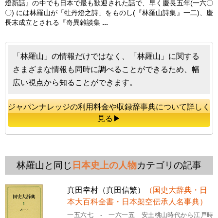
燈新話』の中でも日本で最も歓迎された話で、早く慶長五年(一六〇
〇) には
林羅山
が「牡丹燈之詩」をものし(『
林羅山
詩集』一二)、慶
長末成立とされる『奇異雑談集
...
「林羅山」の情報だけではなく、「林羅山」に関する
さまざまな情報も同時に調べることができるため、幅
広い視点から知ることができます。
ジャパンナレッジの利用料金や収録辞事典について詳しく
見る▶
林羅山と同じ
日本史上の人物
カテゴリの記事
真田幸村（真田信繁）
（国史大辞典・日
本大百科全書・日本架空伝承人名事典）
一五六七 - 一六一五 安土桃山時代から江戸時