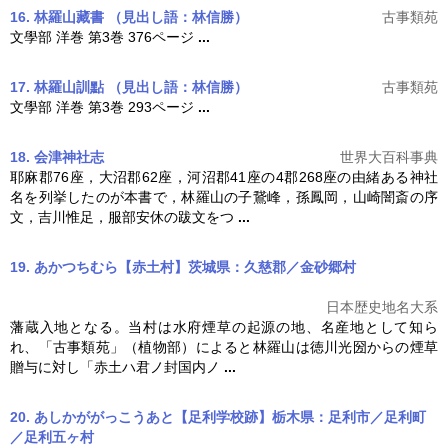
16. 林羅山藏書
（見出し語：林信勝）
古事類苑
文學部 洋巻 第3巻 376ページ
...
17. 林羅山訓點
（見出し語：林信勝）
古事類苑
文學部 洋巻 第3巻 293ページ
...
18. 会津神社志
世界大百科事典
耶麻郡76座，大沼郡62座，河沼郡41座の4郡268座の由緒ある神社
名を列挙したのが本書で，
林羅山
の子鵞峰，孫鳳岡，山崎闇斎の序
文，吉川惟足，服部安休の跋文をつ
...
19. あかつちむら【赤土村】茨城県：久慈郡／金砂郷村
日本歴史地名大系
藩蔵入地となる。当村は水府煙草の起源の地、名産地として知ら
れ、「古事類苑」（植物部）によると
林羅山
は徳川光圀からの煙草
贈与に対し「赤土ハ君ノ封国内ノ
...
20. あしかががっこうあと【足利学校跡】栃木県：足利市／足利町
／足利五ヶ村