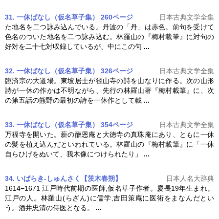
31. 一休ばなし（仮名草子集） 260ページ
日本古典文学全集
た地名を二つ詠み込んでいる。丹波の「丹」は赤色。前句を受けて
色名のついた地名を二つ詠み込む。
林羅山
の『梅村載筆』に対句の
好対を二十七対収録しているが、中にこの句
...
32. 一休ばなし（仮名草子集） 326ページ
日本古典文学全集
臨済宗の大道場。東坡居士が径山寺の詩を山なりに作る。次の山形
詩が一休の作かは不明ながら、先行の
林羅山
著『梅村載筆』に、次
の第五話の熊野の最初の詩を一休作として載
...
33. 一休ばなし（仮名草子集） 354ページ
日本古典文学全集
万福寺を開いた。薪の酬恩庵と大徳寺の真珠庵にあり、ともに一休
の髪を植え込んだといわれている。
林羅山
の『梅村載筆』に「一休
自らひげをぬいて、我木像につけられたり」
...
34. いばらき-しゅんさく【茨木春朔】
日本人名大辞典
1614−1671 江戸時代前期の医師,仮名草子作者。慶長19年生まれ。
江戸の人。
林羅山
(らざん)に儒学,吉田策庵に医術をまなんだとい
う。酒井忠清の侍医となる。
...