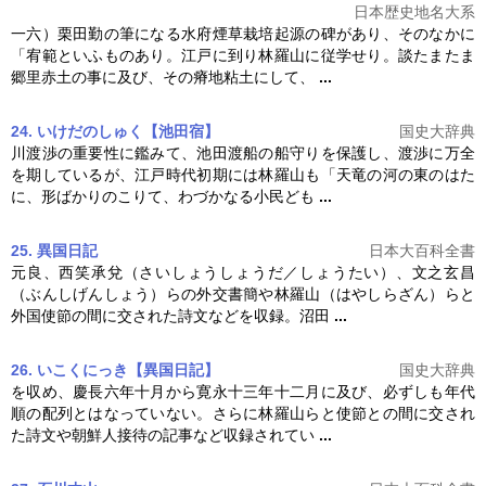
日本歴史地名大系
一六）栗田勤の筆になる水府煙草栽培起源の碑があり、そのなかに
「宥範といふものあり。江戸に到り
林羅山
に従学せり。談たまたま
郷里赤土の事に及び、その瘠地粘土にして、
...
24. いけだのしゅく【池田宿】
国史大辞典
川渡渉の重要性に鑑みて、池田渡船の船守りを保護し、渡渉に万全
を期しているが、江戸時代初期には
林羅山
も「天竜の河の東のはた
に、形ばかりのこりて、わづかなる小民ども
...
25. 異国日記
日本大百科全書
元良、西笑承兌（さいしょうしょうだ／しょうたい）、文之玄昌
（ぶんしげんしょう）らの外交書簡や
林羅山
（はやしらざん）らと
外国使節の間に交された詩文などを収録。沼田
...
26. いこくにっき【異国日記】
国史大辞典
を収め、慶長六年十月から寛永十三年十二月に及び、必ずしも年代
順の配列とはなっていない。さらに
林羅山
らと使節との間に交され
た詩文や朝鮮人接待の記事など収録されてい
...