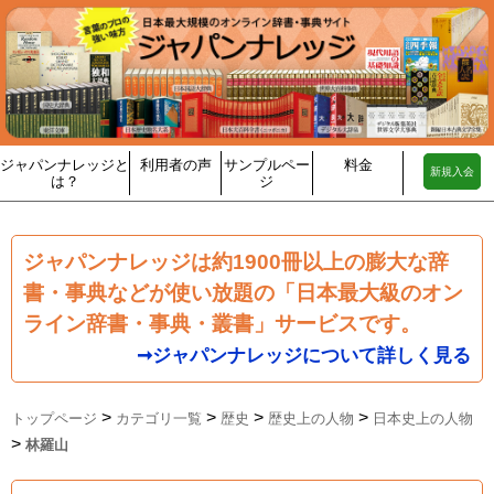
ジャパンナレッジと
利用者の声
サンプルペー
料金
新規入会
は？
ジ
ジャパンナレッジは約1900冊以上の膨大な辞
書・事典などが使い放題の「日本最大級のオン
ライン辞書・事典・叢書」サービスです。
➞ジャパンナレッジについて詳しく見る
>
>
>
>
トップページ
カテゴリ一覧
歴史
歴史上の人物
日本史上の人物
>
林羅山