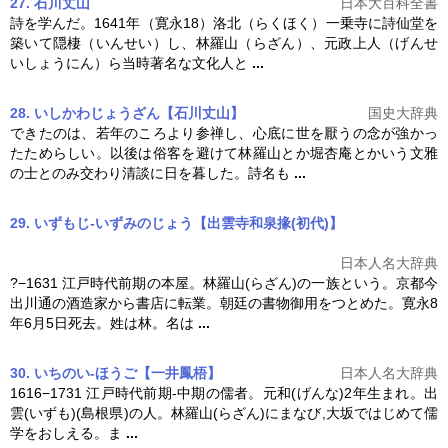
27. 石川丈山
日本大百科全書
詩を学んだ。1641年（寛永18）洛北（らくほく）一乗寺に詩仙堂を
築いて隠棲（いんせい）し、
林羅山
（らざん）、元政上人（げんせ
いしょうにん）ら当時著名な文化人と
...
28. いしかわじょうざん【石川丈山】
国史大辞典
できたのは、若年のころより参禅し、心底に世を厭うの念が強かっ
たためらしい。以後は俗客を避けて
林羅山
とか堀杏庵とかいう文雅
の士とのみ交わり清談に日を暮した。詩名も
...
29. いずもじ-いずみのじょう【出雲寺和泉掾(初代)】
日本人名大辞典
?−1631 江戸時代前期の本屋。
林羅山
(らざん)の一族という。京都今
出川通の酒造家から書店に転業。朝廷の書物御用をつとめた。寛永8
年6月5日死去。姓は林。名は
...
30. いちのい-ほうご【一井鳳梧】
日本人名大辞典
1616−1731 江戸時代前期-中期の儒者。元和(げんな)2年生まれ。出
雲(いずも)(島根県)の人。
林羅山
(らざん)にまなび,大坂ではじめて儒
学をおしえる。ま
...