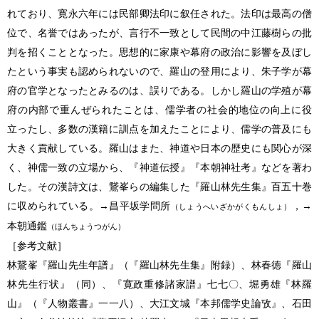
れており、寛永六年には民部卿法印に叙任された。法印は最高の僧
位で、名誉ではあったが、言行不一致として民間の中江藤樹らの批
判を招くこととなった。思想的に家康や幕府の政治に影響を及ぼし
たという事実も認められないので、羅山の登用により、朱子学が幕
府の官学となったとみるのは、誤りである。しかし羅山の学殖が幕
府の内部で重んぜられたことは、儒学者の社会的地位の向上に役
立ったし、多数の漢籍に訓点を加えたことにより、儒学の普及にも
大きく貢献している。羅山はまた、神道や日本の歴史にも関心が深
く、神儒一致の立場から、『神道伝授』『本朝神社考』などを著わ
した。その漢詩文は、鵞峯らの編集した『羅山林先生集』百五十巻
に収められている。→昌平坂学問所
，→
（しょうへいざかがくもんしょ）
本朝通鑑
（ほんちょうつがん）
［参考文献］
林鵞峯『羅山先生年譜』（『羅山林先生集』附録）、林春徳『羅山
林先生行状』（同）、『寛政重修諸家譜』七七〇、堀勇雄『林羅
山』（『人物叢書』一一八）、大江文城『本邦儒学史論攷』、石田