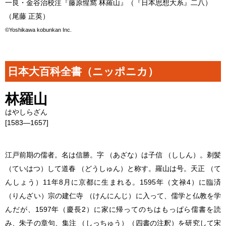
一良・金谷治校注『藤原惺窩 林羅山』（『日本思想大系』二八）
（尾藤 正英）
©Yoshikawa kobunkan Inc.
日本大百科全書（ニッポニカ）
林羅山
はやしらざん
[1583―1657]
江戸前期の儒者。名は信勝。字 （あざな）は子信 （ししん）。剃髪
（ていはつ）して道春 （どうしゅん）と称す。羅山は号。天正 （て
んしょう）11年8月に京都に生まれる。1595年（文禄4）に臨済
（りんざい）宗の建仁寺 （けんにんじ）に入って、儒学と仏教を学
んだが、1597年（慶長2）に家に帰ってのちはもっぱら儒書を読
み、朱子の章句、集注 （しっちゅう）（四書の注釈）を研究して宋