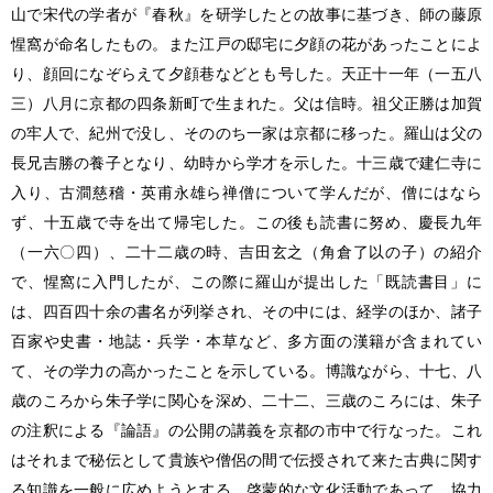
山で宋代の学者が『春秋』を研学したとの故事に基づき、師の藤原
惺窩が命名したもの。また江戸の邸宅に夕顔の花があったことによ
り、顔回になぞらえて夕顔巷などとも号した。天正十一年（一五八
三）八月に京都の四条新町で生まれた。父は信時。祖父正勝は加賀
の牢人で、紀州で没し、そののち一家は京都に移った。羅山は父の
長兄吉勝の養子となり、幼時から学才を示した。十三歳で建仁寺に
入り、古澗慈稽・英甫永雄ら禅僧について学んだが、僧にはなら
ず、十五歳で寺を出て帰宅した。この後も読書に努め、慶長九年
（一六〇四）、二十二歳の時、吉田玄之（角倉了以の子）の紹介
で、惺窩に入門したが、この際に羅山が提出した「既読書目」に
は、四百四十余の書名が列挙され、その中には、経学のほか、諸子
百家や史書・地誌・兵学・本草など、多方面の漢籍が含まれてい
て、その学力の高かったことを示している。博識ながら、十七、八
歳のころから朱子学に関心を深め、二十二、三歳のころには、朱子
の注釈による『論語』の公開の講義を京都の市中で行なった。これ
はそれまで秘伝として貴族や僧侶の間で伝授されて来た古典に関す
る知識を一般に広めようとする、啓蒙的な文化活動であって、協力