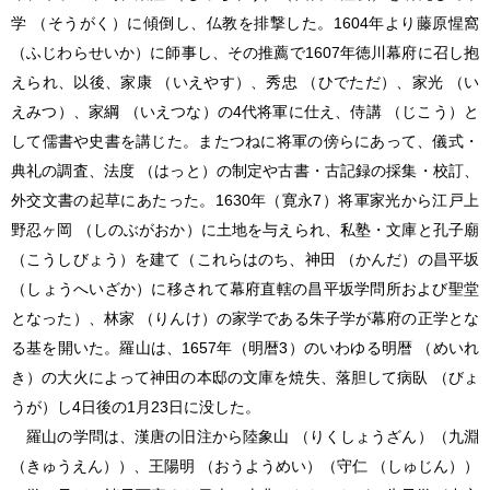
学 （そうがく）に傾倒し、仏教を排撃した。1604年より藤原惺窩
（ふじわらせいか）に師事し、その推薦で1607年徳川幕府に召し抱
えられ、以後、家康 （いえやす）、秀忠 （ひでただ）、家光 （い
えみつ）、家綱 （いえつな）の4代将軍に仕え、侍講 （じこう）と
して儒書や史書を講じた。またつねに将軍の傍らにあって、儀式・
典礼の調査、法度 （はっと）の制定や古書・古記録の採集・校訂、
外交文書の起草にあたった。1630年（寛永7）将軍家光から江戸上
野忍ヶ岡 （しのぶがおか）に土地を与えられ、私塾・文庫と孔子廟
（こうしびょう）を建て（これらはのち、神田 （かんだ）の昌平坂
（しょうへいざか）に移されて幕府直轄の昌平坂学問所および聖堂
となった）、林家 （りんけ）の家学である朱子学が幕府の正学とな
る基を開いた。羅山は、1657年（明暦3）のいわゆる明暦 （めいれ
き）の大火によって神田の本邸の文庫を焼失、落胆して病臥 （びょ
うが）し4日後の1月23日に没した。
羅山の学問は、漢唐の旧注から陸象山 （りくしょうざん）（九淵
（きゅうえん））、王陽明 （おうようめい）（守仁 （しゅじん））