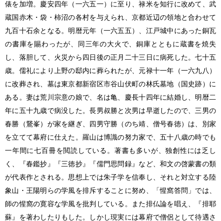
俵を加増。慶安四年（一六五一）に至り、禄米を知行に改めて、武
蔵国赤木・袋・柿沼の各村を与えられ、京都近辺の領地と合わせて
九百十石余となる。明暦元年（一六五五）、江戸城中にあった銅瓦
の書庫を賜わったが、同三年の大火で、銅庫とともに蔵書を焼失
し、落胆して、火災から四日後の正月二十三日に病死した。七十五
歳。儒礼により上野の邸内に葬られたが、元禄十一年（一六九八）
に改葬され、墓は東京都新宿区市谷山伏町の林氏墓地（国史跡）に
ある。妻は荒川宗意の娘で、名は亀、慶長十四年に結婚し、明暦二
年に五十九歳で病没した。長男叔勝と次男は早逝したので、三男の
春勝（鵞峯）が家を継ぎ、四男守勝（のち靖、僧号春徳）は、別家
を立てて幕府に仕えた。羅山は博識の努力家で、五十八歳の時でも
一年間に七百冊を閲読している。著書も多いが、独創性には乏し
く、『春鑑抄』『三徳抄』『儒門思問録』など、和文の啓蒙書の類
が代表作とされる。思想上では朱子学を信奉し、それと対立する陸
象山・王陽明らの学風を排斥することに努め、「惺窩答問」では、
師の惺窩の寛容な学風を批判している。また排仏論を唱え、『排耶
蘇』を著わしたりもした。しかし現実には幕府で僧侶として待遇さ