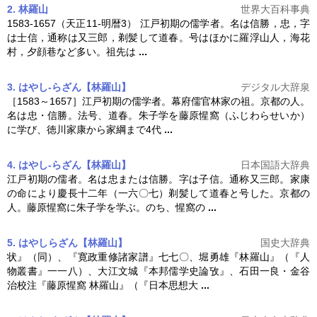
2. 林羅山
世界大百科事典
1583-1657（天正11-明暦3） 江戸初期の儒学者。名は信勝，忠，字
は士信，通称は又三郎，剃髪して道春。号はほかに羅浮山人，海花
村，夕顔巷など多い。祖先は
...
3. はやし‐らざん【林羅山】
デジタル大辞泉
［1583～1657］江戸初期の儒学者。幕府儒官林家の祖。京都の人。
名は忠・信勝。法号、道春。朱子学を藤原惺窩（ふじわらせいか）
に学び、徳川家康から家綱まで4代
...
4. はやし‐らざん【林羅山】
日本国語大辞典
江戸初期の儒者。名は忠または信勝。字は子信。通称又三郎。家康
の命により慶長十二年（一六〇七）剃髪して道春と号した。京都の
人。藤原惺窩に朱子学を学ぶ。のち、惺窩の
...
5. はやしらざん【林羅山】
国史大辞典
状』（同）、『寛政重修諸家譜』七七〇、堀勇雄『
林羅山
』（『人
物叢書』一一八）、大江文城『本邦儒学史論攷』、石田一良・金谷
治校注『藤原惺窩
林羅山
』（『日本思想大
...