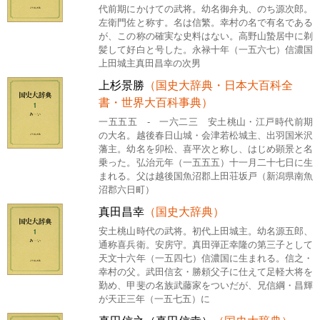
代前期にかけての武将。幼名御弁丸、のち源次郎。
左衛門佐と称す。名は信繁。幸村の名で有名である
が、この称の確実な史料はない。高野山蟄居中に剃
髪して好白と号した。永禄十年（一五六七）信濃国
上田城主真田昌幸の次男
上杉景勝
（国史大辞典・日本大百科全
書・世界大百科事典）
一五五五 - 一六二三 安土桃山・江戸時代前期
の大名。越後春日山城・会津若松城主、出羽国米沢
藩主。幼名を卯松、喜平次と称し、はじめ顕景と名
乗った。弘治元年（一五五五）十一月二十七日に生
まれる。父は越後国魚沼郡上田荘坂戸（新潟県南魚
沼郡六日町）
真田昌幸
（国史大辞典）
安土桃山時代の武将。初代上田城主。幼名源五郎、
通称喜兵衛。安房守。真田弾正幸隆の第三子として
天文十六年（一五四七）信濃国に生まれる。信之・
幸村の父。武田信玄・勝頼父子に仕えて足軽大将を
勤め、甲斐の名族武藤家をついだが、兄信綱・昌輝
が天正三年（一五七五）に