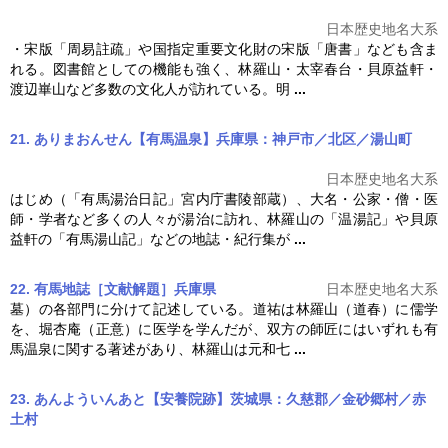
日本歴史地名大系
・宋版「周易註疏」や国指定重要文化財の宋版「唐書」なども含ま
れる。図書館としての機能も強く、
林羅山
・太宰春台・貝原益軒・
渡辺崋山など多数の文化人が訪れている。明
...
21. ありまおんせん【有馬温泉】兵庫県：神戸市／北区／湯山町
日本歴史地名大系
はじめ（「有馬湯治日記」宮内庁書陵部蔵）、大名・公家・僧・医
師・学者など多くの人々が湯治に訪れ、
林羅山
の「温湯記」や貝原
益軒の「有馬湯山記」などの地誌・紀行集が
...
22. 有馬地誌［文献解題］兵庫県
日本歴史地名大系
墓）の各部門に分けて記述している。道祐は
林羅山
（道春）に儒学
を、堀杏庵（正意）に医学を学んだが、双方の師匠にはいずれも有
馬温泉に関する著述があり、
林羅山
は元和七
...
23. あんよういんあと【安養院跡】茨城県：久慈郡／金砂郷村／赤
土村