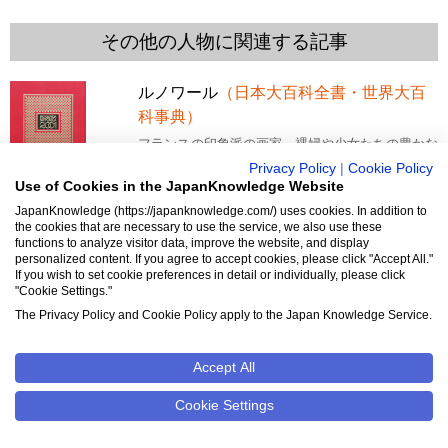
その他の人物に関連する記事
ルノワール
（日本大百科全書・世界大百
科事典）
フランスの印象派の画家。裸婦や少女たちの豊かな
魅力を備えた作品によって、国際的にも、日本で
Privacy Policy
|
Cookie Policy
も、もっとも親しまれている画家。1841年2月25日
Use of Cookies in the JapanKnowledge Website
リモージュに生まれる。幼年時代、一家とともにパ
JapanKnowledge (https://japanknowledge.com/) uses cookies. In addition to
リに移住。1854年、陶器の工房に絵付（えつけ）
the cookies that are necessary to use the service, we also use these
職人として
functions to analyze visitor data, improve the website, and display
personalized content. If you agree to accept cookies, please click "Accept All."
エジソン
（世界大百科事典）
If you wish to set cookie preferences in detail or individually, please click
"Cookie Settings."
アメリカの発明家，電気技術者。二重電信機，スズ
The Privacy Policy and Cookie Policy apply to the Japan Knowledge Service.
箔蓄音機，カーボンマイクロホン，白熱電球，映
画，アルカリ蓄電池，謄写印刷機などを発明，また
は改良したことで非常に著名である。貧しい材木商
Accept All
兼穀物商の家に生まれ，小学校には数ヵ月しかいか
ずに母親から教育を受け
Cookie Settings
ショパン
（日本大百科全書・世界大百科
事典）