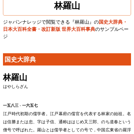
林羅山
ジャパンナレッジで閲覧できる『林羅山』の
国史大辞典・
日本大百科全書・改訂新版 世界大百科事典
のサンプルペー
ジ
国史大辞典
林羅山
はやしらざん
一五八三
-
一六五七
江戸時代初期の儒学者。江戸幕府の儒官を代表する林家の始祖。名
は信勝または忠、字は子信、通称ははじめ又三郎、のち道春という
僧号で呼ばれた。羅山とは儒学者としての号で，中国広東省の羅浮