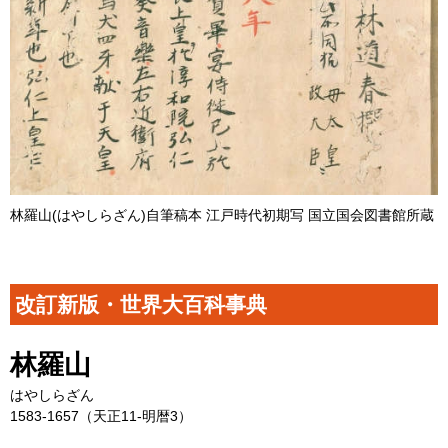
林羅山(はやしらざん)自筆稿本 江戸時代初期写 国立国会図書館所蔵
改訂新版・世界大百科事典
林羅山
はやしらざん
1583-1657（天正11-明暦3）