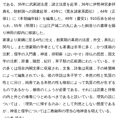
である。35年に武家諸法度，諸士法度を起草，36年に伊勢神宮参拝
典礼，朝鮮国への国書起草，43年に《寛永諸家系図伝》，44年（正
保1）に《本朝編年録》を編集した。48年（慶安1）910石余を給せ
られ，55年（明暦1）には江戸城二の丸にあった銅造りの書庫を賜
り神田の邸内に移築した。
家康より家綱に至る4代に仕え，創業期の幕府の法度，外交，典礼に
関与し，また啓蒙期の学者としても著書は非常に多く，かつ漢籍の
注釈，儒学の入門書，神道，排耶蘇（はいやそ）排仏の思想，国文
学の注釈，辞書，随想，紀行，草子類の広範囲にわたっている。そ
の多くは現在内閣文庫に収蔵され，文集，詩集は死後，子の林鵞峰
によって編集されている。彼の学説は朱子学で，本然の性と気質の
性とに分け，純善である本然の性も物欲によって気質の性が生ずる
ものであるから，修徳のくふうが必要である。それには読書と持敬
の内と外との修養につとめるべきであると説いている。理気の説に
ついては，〈理気一に帰するのみ〉として判然としない態度である
が，神道と儒学については二教融和の理当心地神道を唱えている。