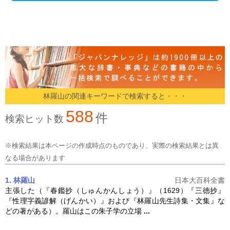
林羅山の関連キーワードで検索すると・・・
588
件
検索ヒット数
※検索結果は本ページの作成時点のものであり、実際の検索結果とは異
なる場合があります
1. 林羅山
日本大百科全書
主張した（『春鑑抄（しゅんかんしょう）』（1629）『三徳抄』
『性理字義諺解（げんかい）』および『
林羅山
先生詩集・文集』な
どの著がある）。羅山はこの朱子学の立場
...