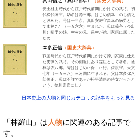
真田信之（真田信幸）
（国史大辞典）
安土桃山時代から江戸時代前期にかけての武将。初
代松代藩主。幼名は源三郎。はじめ信幸、のち信之
と改めた。号は一当斎。真田安房守昌幸の嫡男とし
て永禄九年（一五六六）生まれた。母は菊亭（今出
川）晴季の娘。幸村の兄。昌幸が徳川家康に属した
ため
本多正信
（国史大辞典）
戦国時代から江戸時代前期にかけて徳川家康に仕え
た吏僚的武将。その側近にあり謀臣として著名。通
称は弥八郎。諱ははじめ正保、正行。佐渡守。天文
七年（一五三八）三河国に生まれる。父は本多弥八
郎俊正。母は不詳であるが松平清康の侍女だったと
いう。徳川家康に仕え
日本史上の人物と同じカテゴリの記事をもっと見る
「林羅山」は
人物
に関連のある記事で
す。