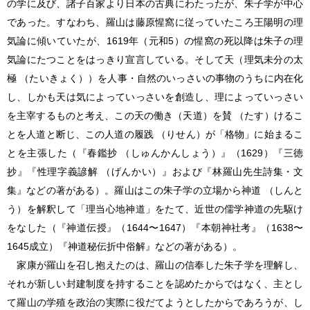
の学に及び、諸子百家より日本の古典にわたったが、朱子学が中心
であった。すなわち、羅山は藤原惺窩に従っていたころ王陽明の理
気論に傾いていたが、1619年（元和5）の惺窩の死以降は朱子の理
気論にたつことをはっきり宣言している。そして天（理気未分の太
極 （たいきょく））を人事・自然のいっさいの事物のうちに内在化
し、しかも天は気によっていっさいを創造し、理によっていっさい
を主宰するものと考え、この天の働き（天道）を賛 （たす）けるこ
とを人道と断じ、この人道の履践 （りせん）が「格物」に始まるこ
とを主張した（『春鑑抄 （しゅんかんしょう）』（1629）『三徳
抄』『性理字義諺解 （げんかい）』および『
林羅山
先生詩集・文
集』などの著がある）。羅山はこの朱子学の立場から神道 （しんと
う）を解釈して「理当心地神道」をたて、近世の儒学神道の先駆け
をなした（『神道伝授』（1644〜1647）『本朝神社考』（1638〜
1645成立）『神道秘伝折中俗解』などの著がある）。
家康が羅山を召し抱えたのは、羅山の信奉した朱子学を理解し、
それが新しい封建制度を持することを認めたからではなく、主とし
て羅山の学殖を政治の実際に役だてようとしたからであろうが、し