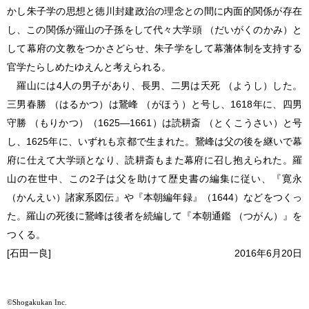
かし朱子学の思想と徳川封建政治の理念との間に内面的関係が存在
し、この関係が羅山の子孫をして代々大学頭 （だいがくのかみ）と
して幕府の文教をつかさどらせ、朱子学をして幕藩体制を支持する
官学たらしめたゆえんと考えられる。
羅山には4人の男子があり、長男、二男は夭死 （ようし）した。
三男春勝 （はるかつ）は鵞峰 （がほう）と号し、1618年に、四男
守勝 （もりかつ）（1625―1661）は読耕斎 （とくこうさい）と号
し、1625年に、いずれも京都で生まれた。鵞峰は父の後を継いで幕
府に仕えて大学頭となり、読耕斎もまた幕府に召し抱えられた。羅
山の在世中、この2子は父を助けて歴史書の編集に従い、『寛永
（かんえい）諸家系図伝』や『本朝編年録』（1644）などをつくっ
た。羅山の死後に鵞峰は後者を続編して『本朝通鑑 （つがん）』を
つくる。
[石田一良]
2016年6月20日
©Shogakukan Inc.