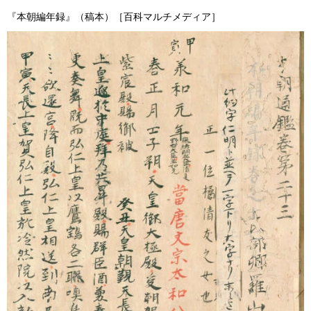
『本朝編年録』（稿本）［百科マルチメディア］