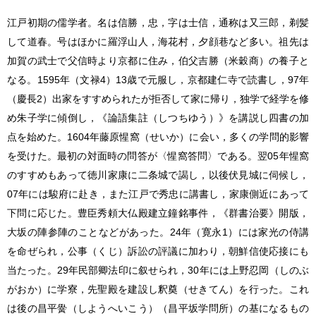
江戸初期の儒学者。名は信勝，忠，字は士信，通称は又三郎，剃髪
して道春。号はほかに羅浮山人，海花村，夕顔巷など多い。祖先は
加賀の武士で父信時より京都に住み，伯父吉勝（米穀商）の養子と
なる。1595年（文禄4）13歳で元服し，京都建仁寺で読書し，97年
（慶長2）出家をすすめられたが拒否して家に帰り，独学で経学を修
め朱子学に傾倒し，《論語集註（しつちゆう）》を講説し四書の加
点を始めた。1604年藤原惺窩（せいか）に会い，多くの学問的影響
を受けた。最初の対面時の問答が〈惺窩答問〉である。翌05年惺窩
のすすめもあって徳川家康に二条城で謁し，以後伏見城に伺候し，
07年には駿府に赴き，また江戸で秀忠に講書し，家康側近にあって
下問に応じた。豊臣秀頼大仏殿建立鐘銘事件，《群書治要》開版，
大坂の陣参陣のことなどがあった。24年（寛永1）には家光の侍講
を命ぜられ，公事（くじ）訴訟の評議に加わり，朝鮮信使応接にも
当たった。29年民部卿法印に叙せられ，30年には上野忍岡（しのぶ
がおか）に学寮，先聖殿を建設し釈奠（せきてん）を行った。これ
は後の昌平黌（しようへいこう）（昌平坂学問所）の基になるもの