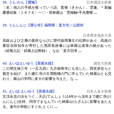
38. うん‐かん【雲翰】
日本国語大辞典
〔名〕他人の手紙を敬っていう語。貴翰（きかん）。雲箋。＊新編
覆醤続集〔１６７６〕一〇・答
林羅山
「雲翰触
手光塵曜
...
39. うんしんじ【雲心寺】福岡県：直方市／山部村
日本歴史地名大系
高政および之勝の墓所ならびに歴代福岡藩主の位牌があり、高政の
重臣吉田知年が寄付した黒田長政像には
林羅山
直筆の銘があった
（続風土記・続風土記附録）。なお「直方旧考
...
40. えいほえいゆう【英甫永雄】
国史大辞典
この間文禄三年（一五九四）九月南禅寺にも住した。西笑承兌らと
親交を結び、また建仁寺の古澗慈稽の門に学んでいた
林羅山
とも交
わり、羅山の学問に多大の影響を与えた。な
...
41. えいほ-えいゆう【英甫永雄】
日本人名大辞典
文渓永忠の法をつぐ。天正(てんしょう)14年から没年まで建仁寺(け
んにんじ)住持。同寺でまなんでいた
林羅山
(らざん)に影響をあたえ
る。連句や和歌にすぐれ,とくに
...