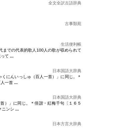
全文全訳古語辞典
古事類苑
生活便利帳
までの代表的歌人100人の歌が収められて
籠って
...
日本国語大辞典
ゃくにんいっしゅ（
百人一首
）」に同じ。＊
百人一首
...
日本国語大辞典
一首
）」に同じ。＊俳諧・紅梅千句〔１６５
クニンシ
...
日本方言大辞典