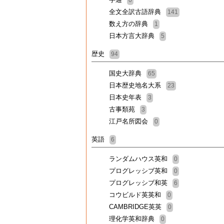
0
全文全訳古語辞典
141
数え方の辞典
1
日本方言大辞典
5
歴史
94
国史大辞典
65
日本歴史地名大系
23
日本史年表
3
古事類苑
3
江戸名所図会
0
英語
6
ランダムハウス英和
0
プログレッシブ英和
0
プログレッシブ和英
6
コウビルド英英和
0
CAMBRIDGE英英
0
理化学英和辞典
0