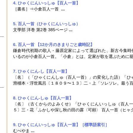
4. ひゃくにんいっしゅ【百人一首】
［書名］⇒小倉
百人一首
...
5. 百人一首
（ひゃくにんいっしゅ）
文學部 洋巻 第2巻 385ページ
...
6. 百人一首 【12か月のきまりごと歳時記】
鎌倉時代初期の歌人・藤原定家によって選ばれた、新古今集時代
いるのが小倉
百人一首
。「小倉」とは、定家が歌を選ぶために
7. ひゃくにん‐し【百人一首】
〔名〕（「ひゃくにんしゅ（
百人一首
）」の変化した語）「ひ
滑稽本・浮世風呂〔１８０９〜１３〕二・上「ソレソレ。最う
8. ひゃくにん‐しゅ【百人一首】
〔名〕（古くからのよみくせ）「ひゃくにんいっしゅ（
百人
５〕三・花「ふかしや深し秋の田の露〈可頼〉
百人一首
（ヒャ
9. ひゃくにんいっしゅ【百人一首】［標準語索引］
むべやま
...