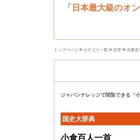
「日本最大級のオ
>
>
>
トップページ
カテゴリ一覧
文学
古典文
ジャパンナレッジで閲覧できる『
国史大辞典
小倉百人一首