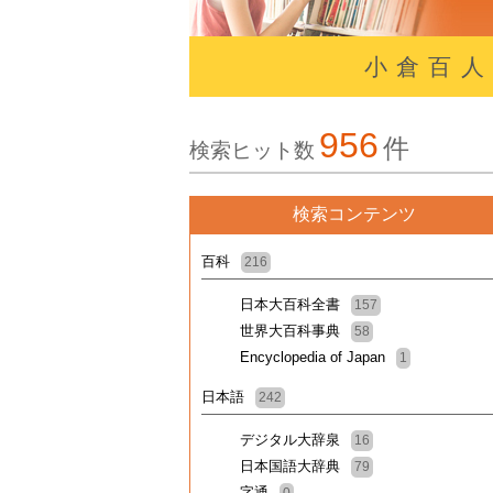
小倉百
956
件
検索ヒット数
検索コンテンツ
百科
216
日本大百科全書
157
世界大百科事典
58
Encyclopedia of Japan
1
日本語
242
デジタル大辞泉
16
日本国語大辞典
79
字通