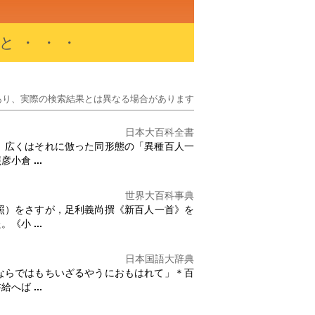
と・・・
あり、実際の検索結果とは異なる場合があります
日本大百科全書
、広くはそれに倣った同形態の「異種
百人一
照彦小倉
...
世界大百科事典
照）をさすが，足利義尚撰《新
百人一首
》を
た。《小
...
日本国語大辞典
ならではもちいざるやうにおもはれて」＊
百
書給へば
...