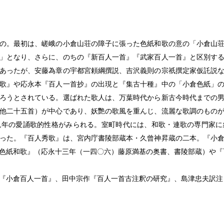
の。最初は、嵯峨の小倉山荘の障子に張った色紙和歌の意の「小倉山
」となり、さらに、のちの『新百人一首』『武家百人一首』と区別す
あったが、安藤為章の宇都宮頼綱撰説、吉沢義則の宗祇撰定家仮託説
歌』や応永本『百人一首抄』の出現と『集古十種』中の「小倉色紙」
ろうとされている。選ばれた歌人は、万葉時代から新古今時代までの
他二十五首）が中心であり、妖艷の歌風を重んじ、流麗な歌調のもの
晩年の愛誦歌的性格がみられる。室町時代には、和歌・連歌の専門家に
った。『百人秀歌』は、宮内庁書陵部蔵本・久曾神昇蔵の二本。『小
色紙和歌』（応永十三年（一四〇六）藤原満基の奥書、書陵部蔵）や『
『小倉百人一首』、田中宗作『百人一首古注釈の研究』、島津忠夫訳注