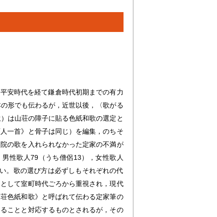
ら平安時代を経て鎌倉時代初期までの有力
本の形でも伝わるが，近世以後，〈歌がる
生）は山荘の障子に貼る色紙和歌の選定と
百人一首
》と骨子は同じ）を編集，のちそ
羽院の歌を入れられなかった定家の不満が
男性歌人79（うち僧侶13），女性歌人
て多い。歌の選び方は必ずしもそれぞれの代
ーとして室町時代ごろから重視され，現代
山荘色紙和歌》と呼ばれて伝わる定家筆の
あることと対応するものとされるが，その