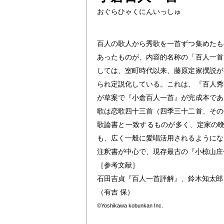
おぐらひゃくにんいっしゅ
百人の歌人から秀歌を一首ずつ集めたも
あったものが、内容的名称の「百人一首
しては、室町時代以来、藤原定家撰説が
られ定説化している。これは、『百人秀
が草案で『小倉百人一首』が完成本であ
歌は恋歌四十三首（四季三十二首、その
歌論書と一致するものが多く、定家の
も、広く一般に愛唱活用されるようにな
注釈書が中心で、現存最古の『小椋山庄
［参考文献］
石田吉貞『百人一首評解』、鈴木知太郎
（有吉 保）
©Yoshikawa kobunkan Inc.