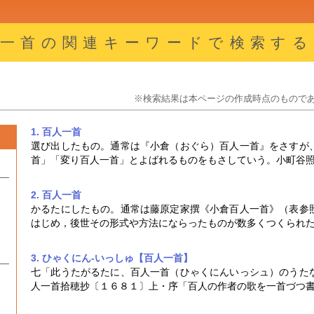
人一首の関連キーワードで検索する
※検索結果は本ページの作成時点のもので
1. 百人一首
選び出したもの。通常は『小倉（おぐら）
百人一首
』をさすが
首
」「変り
百人一首
」とよばれるものをもさしていう。小町谷
2. 百人一首
かるたにしたもの。通常は藤原定家撰《小倉
百人一首
》（表参
はじめ，後世その形式や方法にならったものが数多くつくられ
3. ひゃくにん‐いっしゅ【百人一首】
七「此うたがるたに、
百人一首
（ひゃくにんいっシュ）のうた
人一首
拾穂抄〔１６８１〕上・序「百人の作者の歌を一首づつ