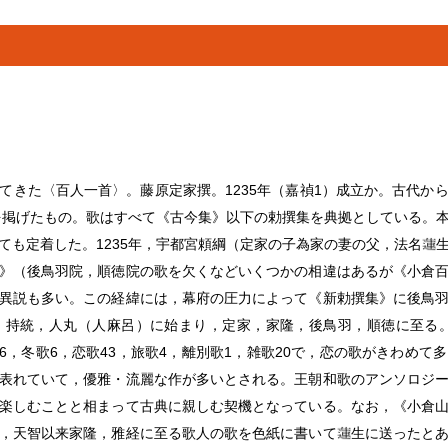
てきた〈百人一首〉。藤原定家撰。1235年（嘉禎1）成立か。古代か
首を掲げたもの。歌はすべて《古今集》以下の勅撰集を典拠としている。
ても定着した。1235年，宇都宮頼綱（定家の子為家の妻の父，法名
》（後鳥羽院，順徳院の歌を欠くなどいくつかの相違はあるが《
小倉
異説も多い。この経緯には，幕府の圧力によって《新勅撰集》に後鳥
持統，人丸（人麻呂）に始まり，定家，家隆，後鳥羽，順徳に至る。
16，冬歌6，恋歌43，旅歌4，離別歌1，雑歌20で，恋の歌がきわめ
表れていて，優雅・流麗な作が多いとされる。王朝和歌のアンソロジ
楽しむことと相まって古典に親しむ契機となっている。なお，《小倉
，天智以来家隆，雅経に至る歌人の歌を色紙に書いて
生に送ったと