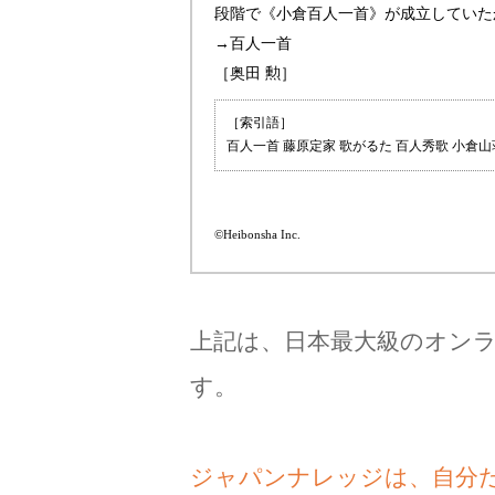
段階で《
小倉百人一首
》が成立していた
→百人一首
［奥田 勲］
［索引語］
百人一首 藤原定家 歌がるた 百人秀歌 小倉
©Heibonsha Inc.
上記は、日本最大級のオン
す。
ジャパンナレッジは、自分