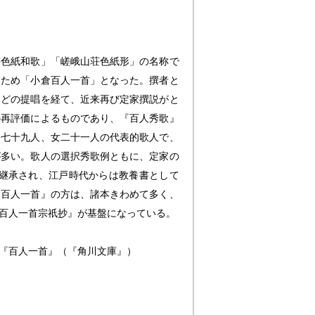
荘色紙和歌」「嵯峨山荘色紙形」の名称で
るため「小倉百人一首」となった。撰者と
などの提唱を経て、近来再び定家撰説がと
の再評価によるものであり、『百人秀歌』
男七十九人、女二十一人の代表的歌人で、
が多い。歌人の選択秀歌例ともに、定家の
継承され、江戸時代からは教養書として
倉百人一首』の方は、諸本きわめて多く、
百人一首宗祇抄』が基盤になっている。
『百人一首』（『角川文庫』）