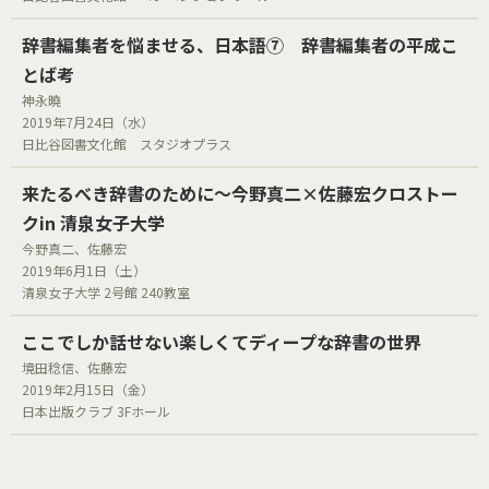
辞書編集者を悩ませる、日本語⑦ 辞書編集者の平成こ
とば考
神永曉
2019年7月24日（水）
日比谷図書文化館 スタジオプラス
来たるべき辞書のために〜今野真二×佐藤宏クロストー
クin 清泉女子大学
今野真二、佐藤宏
2019年6月1日（土）
清泉女子大学 2号館 240教室
ここでしか話せない楽しくてディープな辞書の世界
境田稔信、佐藤宏
2019年2月15日（金）
日本出版クラブ 3Fホール