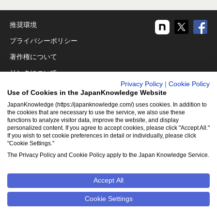
推奨環境
プライバシーポリシー
著作権について
リンクについて
Privacy Policy
|
Cookie Policy
免責事項
Use of Cookies in the JapanKnowledge Website
運営会社
JapanKnowledge (https://japanknowledge.com/) uses cookies. In addition to
the cookies that are necessary to use the service, we also use these
アクセシビリティ対応
functions to analyze visitor data, improve the website, and display
personalized content. If you agree to accept cookies, please click "Accept All."
If you wish to set cookie preferences in detail or individually, please click
クッキーポリシー
"Cookie Settings."
Cookie設定
The Privacy Policy and Cookie Policy apply to the Japan Knowledge Service.
Accept All
©2001-2026
NetAdvance Inc. All rights reserved.
掲載の記事・
写真・イラスト等のすべてのコンテンツの無断複写・転載を禁じ
Cookie Settings
ます