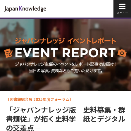
メイ
【図書館総合展 2025年度フォーラム】
「ジャパンナレッジ版 史料纂集・群
書類従」が拓く史料学―紙とデジタル
の交差点―