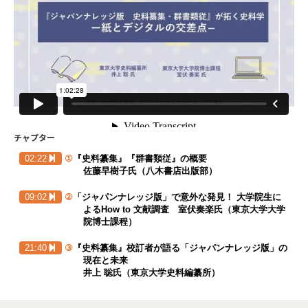
チャプター
02:22
①
『史料纂集』『群書類従』の概要
佐藤早樹子氏（八木書店出版部）
09:02
②
「ジャパンナレッジ版」で意外な発見！ 大学院生に
よるHow to 文献調査
室伏奏楽氏（東京大学大学
院博士課程）
21:40
③
『史料纂集』校訂者が語る「ジャパンナレッジ版」の
現在と未来
井上 聡氏（東京大学史料編纂所）