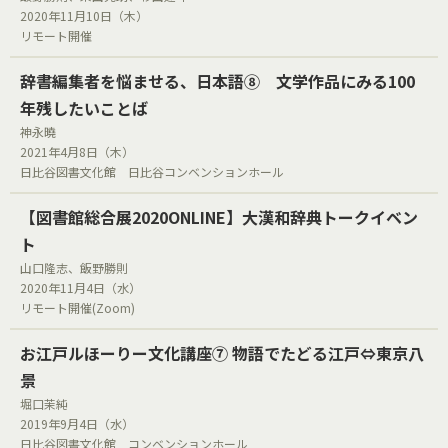
2020年11月10日（木）
リモート開催
辞書編集者を悩ませる、日本語⑧ 文学作品にみる100
年残したいことば
神永曉
2021年4月8日（木）
日比谷図書文化館 日比谷コンベンションホール
【図書館総合展2020ONLINE】大漢和辞典トークイベン
ト
山口隆志、飯野勝則
2020年11月4日（水）
リモート開催(Zoom)
お江戸ルほーりー文化講座⑦ 物語でたどる江戸⇔東京八
景
堀口茉純
2019年9月4日（水）
日比谷図書文化館 コンベンションホール