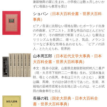
兼穀物商の家に生まれ，小学校には数ヵ月しかいか
ずに母親から教育を受け
ショパン
（日本大百科全書・世界大百科
事典）
ピアノ音楽に比類ない境地を開いたポーランド出身
の作曲家、ピアニスト。主要な作品のほとんどがピ
アノ曲で、その個性的で斬新（ざんしん）な書法は
リリシズムを基調に、雄々しさ、気品、メランコ
リーなど多彩な性格をあわせもち、「ピアノの詩
人」とたたえられ、世界的
山本周五郎
（日本近代文学大事典・日本
大百科全書・世界大百科事典）
本文：既存小説家。山梨県北都留郡初狩村八二番戸
（現・大月市下初狩二二一番地）生れ。父清水逸太
郎、母とくの長男。本名は三十六（さとむ）。家業
は繭、馬喰、そのほか諸小売りであった。生前、本
籍地の韮崎市若尾を出生地と語ったのは、そこが武
田の御倉奉行と伝え
長篠の戦
（国史大辞典・日本大百科全
書・世界大百科事典）