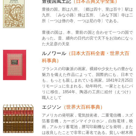
豊後国風土記
（日本古典文学全集）
豊後の国。郡は八所、〔郷は四十、里は百十〕駅は
九所、〔みな小路〕烽は五所、〔みな下国〕寺は二
所〔一つは僧の寺、一つは尼の寺〕である。
豊後の国は、本、豊前の国と合わせて一つの国で
あった。昔、纏向の日代の宮で天下をお治めになっ
た大足彦の天皇
ルノワール
（日本大百科全書・世界大百
科事典）
フランスの印象派の画家。裸婦や少女たちの豊かな
魅力を備えた作品によって、国際的にも、日本で
も、もっとも親しまれている画家。1841年2月25日
リモージュに生まれる。幼年時代、一家とともにパ
リに移住。1854年、陶器の工房に絵付（えつけ）
職人として
エジソン
（世界大百科事典）
アメリカの発明家，電気技術者。二重電信機，スズ
箔蓄音機，カーボンマイクロホン，白熱電球，映
画，アルカリ蓄電池，謄写印刷機などを発明，また
は改良したことで非常に著名である。貧しい材木商