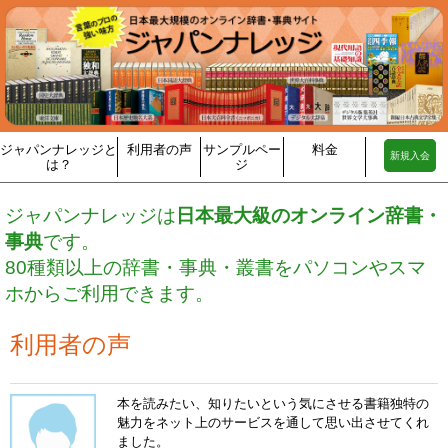
ジャパンナレッジと
利用者の声
サンプルペー
料金
新規入会
は？
ジ
ジャパンナレッジは
日本最大級のオンライン辞書・
事典
です。
80種類以上の辞書・事典・叢書をパソコンやスマ
ホからご利用できます。
利用者の声
本を読みたい、知りたいという気にさせる書籍独特の
魅力をネット上のサービスを通して思い出させてくれ
ました。