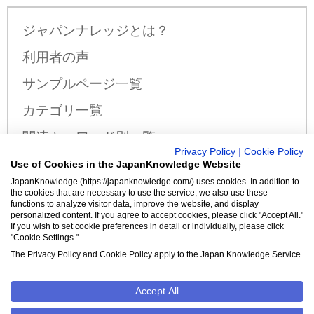
ジャパンナレッジとは？
利用者の声
サンプルページ一覧
カテゴリ一覧
関連キーワード別一覧
Privacy Policy
|
Cookie Policy
サンプル公開辞書・事典一覧
Use of Cookies in the JapanKnowledge Website
JapanKnowledge (https://japanknowledge.com/) uses cookies. In addition to
料金・収録コンテンツ
the cookies that are necessary to use the service, we also use these
functions to analyze visitor data, improve the website, and display
personalized content. If you agree to accept cookies, please click "Accept All."
If you wish to set cookie preferences in detail or individually, please click
"Cookie Settings."
新規入会はこちら
The Privacy Policy and Cookie Policy apply to the Japan Knowledge Service.
Accept All
クッキーポリシー
Cookie設定