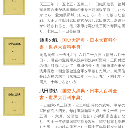
天正三年（一五七五）五月二十一日織田信長・徳川
家康連合軍が武田勝頼の軍を三河国設楽原（したら
がはら、愛知県新城（しんしろ）市）で破った合
戦。天正元年四月武田信玄が没し武田軍の上洛遠征
が中断されると、徳川家康は再び北三河の奪回を図
り、七月二十一日長篠城
姉川の戦
（国史大辞典・日本大百科全
書・世界大百科事典）
元亀元年（一五七〇）六月二十八日（新暦八月十
日）、現在の滋賀県東浅井郡浅井町野村・三田付近
の姉川河原において、織田信長・徳川家康連合軍が
浅井長政・朝倉景健連合軍を撃破した戦い。織田信
長は永禄の末年（永禄二年（一五五九）・同七年・
同八―十年ごろという
武田勝頼
（国史大辞典・日本大百科全
書・世界大百科事典）
一五四六-八二戦国・安土桃山時代の武将。甲斐の
武田信玄の四男。母は諏訪頼重の娘。天文十年（一
五四一）六月、父晴信（信玄）が武田家当主とな
り、翌十一年信濃国諏訪郡を攻め、諏訪頼重を誅殺
した際、その娘を側室として同十五年勝頼が生誕し