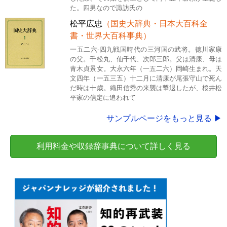
た。四男なので諏訪氏の
松平広忠
（国史大辞典・日本大百科全
書・世界大百科事典）
一五二六-四九戦国時代の三河国の武将。徳川家康
の父。千松丸、仙千代、次郎三郎。父は清康、母は
青木貞景女。大永六年（一五二六）岡崎生まれ。天
文四年（一五三五）十二月に清康が尾張守山で死ん
だ時は十歳。織田信秀の来襲は撃退したが、桜井松
平家の信定に追われて
サンプルページをもっと見る ▶
利用料金や収録辞事典について詳しく見る