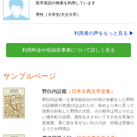
医学英語の検索を利用しています
男性（大学生/大分大学）
利用者の声をもっと見る ▶
利用料金や収録辞事典について詳しく見る
サンプルページ
野白内証鑑
（日本古典文学全集）
野白内証鑑一之巻目録自分の行状の弁解をした野郎
の話秘密の色遊びはばれたが、始めより末に至って
情勢が好転した野郎の大臣。その相手は羽ぶりのよ
い撞木町の女郎。悪性をささやいてすすめる耳塚の
駕籠屋。客に肌を見せない白人の話 外面は菩薩の
ようだが内情は