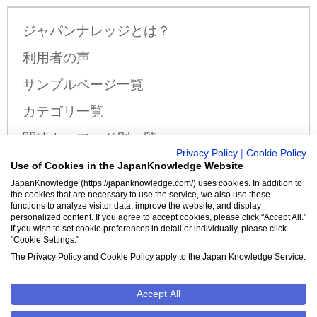
ジャパンナレッジとは？
利用者の声
サンプルページ一覧
カテゴリ一覧
関連キーワード別一覧
Privacy Policy
|
Cookie Policy
サンプル公開辞書・事典一覧
Use of Cookies in the JapanKnowledge Website
JapanKnowledge (https://japanknowledge.com/) uses cookies. In addition to
料金・収録コンテンツ
the cookies that are necessary to use the service, we also use these
functions to analyze visitor data, improve the website, and display
personalized content. If you agree to accept cookies, please click "Accept All."
If you wish to set cookie preferences in detail or individually, please click
"Cookie Settings."
新規入会はこちら
The Privacy Policy and Cookie Policy apply to the Japan Knowledge Service.
Accept All
クッキーポリシー
Cookie設定