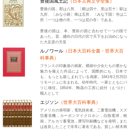
豊後国風土記
（日本古典文学全集）
豊後の国。郡は八所、〔郷は四十、里は百十〕駅は
九所、〔みな小路〕烽は五所、〔みな下国〕寺は二
所〔一つは僧の寺、一つは尼の寺〕である。
豊後の国は、本、豊前の国と合わせて一つの国で
あった。昔、纏向の日代の宮で天下をお治めになっ
た大足彦の天皇
ルノワール
（日本大百科全書・世界大百
科事典）
フランスの印象派の画家。裸婦や少女たちの豊かな
魅力を備えた作品によって、国際的にも、日本で
も、もっとも親しまれている画家。1841年2月25日
リモージュに生まれる。幼年時代、一家とともにパ
リに移住。1854年、陶器の工房に絵付（えつけ）
職人として
エジソン
（世界大百科事典）
アメリカの発明家，電気技術者。二重電信機，スズ
箔蓄音機，カーボンマイクロホン，白熱電球，映
画，アルカリ蓄電池，謄写印刷機などを発明，また
は改良したことで非常に著名である。貧しい材木商