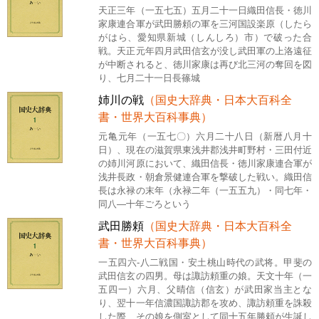
天正三年（一五七五）五月二十一日織田信長・徳川
家康連合軍が武田勝頼の軍を三河国設楽原（したら
がはら、愛知県新城（しんしろ）市）で破った合
戦。天正元年四月武田信玄が没し武田軍の上洛遠征
が中断されると、徳川家康は再び北三河の奪回を図
り、七月二十一日長篠城
姉川の戦
（国史大辞典・日本大百科全
書・世界大百科事典）
元亀元年（一五七〇）六月二十八日（新暦八月十
日）、現在の滋賀県東浅井郡浅井町野村・三田付近
の姉川河原において、織田信長・徳川家康連合軍が
浅井長政・朝倉景健連合軍を撃破した戦い。織田信
長は永禄の末年（永禄二年（一五五九）・同七年・
同八―十年ごろという
武田勝頼
（国史大辞典・日本大百科全
書・世界大百科事典）
一五四六-八二戦国・安土桃山時代の武将。甲斐の
武田信玄の四男。母は諏訪頼重の娘。天文十年（一
五四一）六月、父晴信（信玄）が武田家当主とな
り、翌十一年信濃国諏訪郡を攻め、諏訪頼重を誅殺
した際、その娘を側室として同十五年勝頼が生誕し