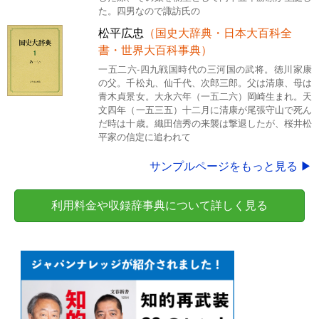
た。四男なので諏訪氏の
松平広忠
（国史大辞典・日本大百科全
書・世界大百科事典）
一五二六-四九戦国時代の三河国の武将。徳川家康
の父。千松丸、仙千代、次郎三郎。父は清康、母は
青木貞景女。大永六年（一五二六）岡崎生まれ。天
文四年（一五三五）十二月に清康が尾張守山で死ん
だ時は十歳。織田信秀の来襲は撃退したが、桜井松
平家の信定に追われて
サンプルページをもっと見る ▶
利用料金や収録辞事典について詳しく見る