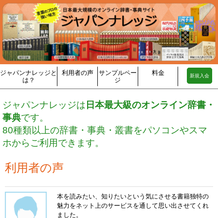
ジャパンナレッジと
利用者の声
サンプルペー
料金
新規入会
は？
ジ
ジャパンナレッジは
日本最大級のオンライン辞書・
事典
です。
80種類以上の辞書・事典・叢書をパソコンやスマ
ホからご利用できます。
利用者の声
本を読みたい、知りたいという気にさせる書籍独特の
魅力をネット上のサービスを通して思い出させてくれ
ました。