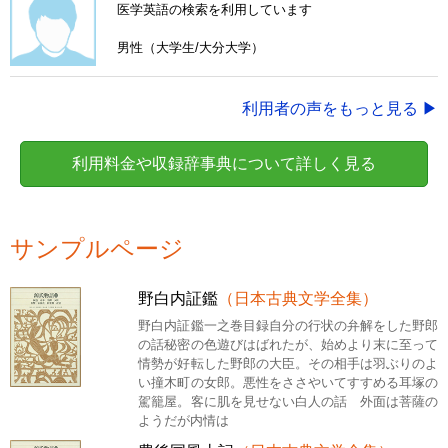
医学英語の検索を利用しています
男性（大学生/大分大学）
利用者の声をもっと見る ▶
利用料金や収録辞事典について詳しく見る
サンプルページ
野白内証鑑
（日本古典文学全集）
野白内証鑑一之巻目録自分の行状の弁解をした野郎
の話秘密の色遊びはばれたが、始めより末に至って
情勢が好転した野郎の大臣。その相手は羽ぶりのよ
い撞木町の女郎。悪性をささやいてすすめる耳塚の
駕籠屋。客に肌を見せない白人の話 外面は菩薩の
ようだが内情は