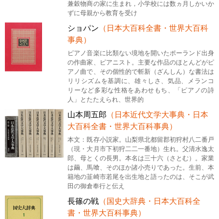
兼穀物商の家に生まれ，小学校には数ヵ月しかいか
ずに母親から教育を受け
ショパン
（日本大百科全書・世界大百科
事典）
ピアノ音楽に比類ない境地を開いたポーランド出身
の作曲家、ピアニスト。主要な作品のほとんどがピ
アノ曲で、その個性的で斬新（ざんしん）な書法は
リリシズムを基調に、雄々しさ、気品、メランコ
リーなど多彩な性格をあわせもち、「ピアノの詩
人」とたたえられ、世界的
山本周五郎
（日本近代文学大事典・日本
大百科全書・世界大百科事典）
本文：既存小説家。山梨県北都留郡初狩村八二番戸
（現・大月市下初狩二二一番地）生れ。父清水逸太
郎、母とくの長男。本名は三十六（さとむ）。家業
は繭、馬喰、そのほか諸小売りであった。生前、本
籍地の韮崎市若尾を出生地と語ったのは、そこが武
田の御倉奉行と伝え
長篠の戦
（国史大辞典・日本大百科全
書・世界大百科事典）