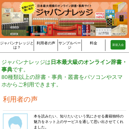
ジャパンナレッジと
利用者の声
サンプルペー
料金
新規入会
は？
ジ
ジャパンナレッジは
日本最大級のオンライン辞書・
事典
です。
80種類以上の辞書・事典・叢書をパソコンやスマ
ホからご利用できます。
利用者の声
本を読みたい、知りたいという気にさせる書籍独特の
魅力をネット上のサービスを通して思い出させてくれ
ました。