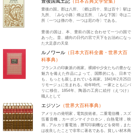
豊後国風土記
（日本古典文学全集）
豊後の国。郡は八所、〔郷は四十、里は百十〕駅は
九所、〔みな小路〕烽は五所、〔みな下国〕寺は二
所〔一つは僧の寺、一つは尼の寺〕である。
豊後の国は、本、豊前の国と合わせて一つの国で
あった。昔、纏向の日代の宮で天下をお治めになっ
た大足彦の天皇
ルノワール
（日本大百科全書・世界大百
科事典）
フランスの印象派の画家。裸婦や少女たちの豊かな
魅力を備えた作品によって、国際的にも、日本で
も、もっとも親しまれている画家。1841年2月25日
リモージュに生まれる。幼年時代、一家とともにパ
リに移住。1854年、陶器の工房に絵付（えつけ）
職人として
エジソン
（世界大百科事典）
アメリカの発明家，電気技術者。二重電信機，スズ
箔蓄音機，カーボンマイクロホン，白熱電球，映
画，アルカリ蓄電池，謄写印刷機などを発明，また
は改良したことで非常に著名である。貧しい材木商