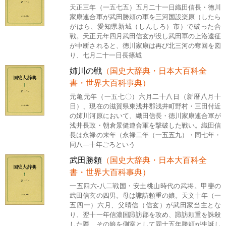
天正三年（一五七五）五月二十一日織田信長・徳川
家康連合軍が武田勝頼の軍を三河国設楽原（したら
がはら、愛知県新城（しんしろ）市）で破った合
戦。天正元年四月武田信玄が没し武田軍の上洛遠征
が中断されると、徳川家康は再び北三河の奪回を図
り、七月二十一日長篠城
姉川の戦
（国史大辞典・日本大百科全
書・世界大百科事典）
元亀元年（一五七〇）六月二十八日（新暦八月十
日）、現在の滋賀県東浅井郡浅井町野村・三田付近
の姉川河原において、織田信長・徳川家康連合軍が
浅井長政・朝倉景健連合軍を撃破した戦い。織田信
長は永禄の末年（永禄二年（一五五九）・同七年・
同八―十年ごろという
武田勝頼
（国史大辞典・日本大百科全
書・世界大百科事典）
一五四六-八二戦国・安土桃山時代の武将。甲斐の
武田信玄の四男。母は諏訪頼重の娘。天文十年（一
五四一）六月、父晴信（信玄）が武田家当主とな
り、翌十一年信濃国諏訪郡を攻め、諏訪頼重を誅殺
した際、その娘を側室として同十五年勝頼が生誕し