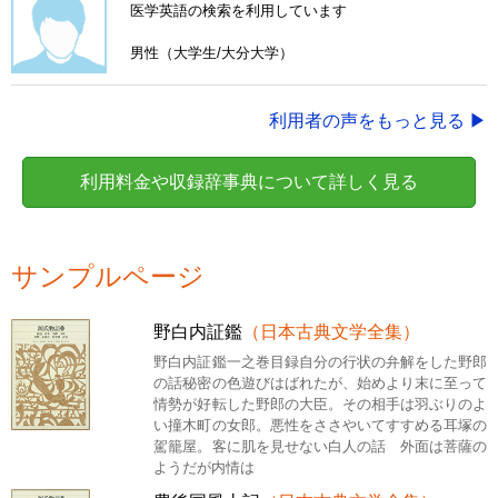
医学英語の検索を利用しています
男性（大学生/大分大学）
利用者の声をもっと見る ▶
利用料金や収録辞事典について詳しく見る
サンプルページ
野白内証鑑
（日本古典文学全集）
野白内証鑑一之巻目録自分の行状の弁解をした野郎
の話秘密の色遊びはばれたが、始めより末に至って
情勢が好転した野郎の大臣。その相手は羽ぶりのよ
い撞木町の女郎。悪性をささやいてすすめる耳塚の
駕籠屋。客に肌を見せない白人の話 外面は菩薩の
ようだが内情は