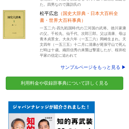
た。四男なので諏訪氏の
松平広忠
（国史大辞典・日本大百科全
書・世界大百科事典）
一五二六-四九戦国時代の三河国の武将。徳川家康
の父。千松丸、仙千代、次郎三郎。父は清康、母は
青木貞景女。大永六年（一五二六）岡崎生まれ。天
文四年（一五三五）十二月に清康が尾張守山で死ん
だ時は十歳。織田信秀の来襲は撃退したが、桜井松
平家の信定に追われて
サンプルページをもっと見る ▶
利用料金や収録辞事典について詳しく見る