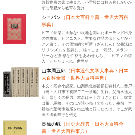
兼穀物商の家に生まれ，小学校には数ヵ月しかいか
ずに母親から教育を受け
ショパン
（日本大百科全書・世界大百科
事典）
ピアノ音楽に比類ない境地を開いたポーランド出身
の作曲家、ピアニスト。主要な作品のほとんどがピ
アノ曲で、その個性的で斬新（ざんしん）な書法は
リリシズムを基調に、雄々しさ、気品、メランコ
リーなど多彩な性格をあわせもち、「ピアノの詩
人」とたたえられ、世界的
山本周五郎
（日本近代文学大事典・日本
大百科全書・世界大百科事典）
本文：既存小説家。山梨県北都留郡初狩村八二番戸
（現・大月市下初狩二二一番地）生れ。父清水逸太
郎、母とくの長男。本名は三十六（さとむ）。家業
は繭、馬喰、そのほか諸小売りであった。生前、本
籍地の韮崎市若尾を出生地と語ったのは、そこが武
田の御倉奉行と伝え
長篠の戦
（国史大辞典・日本大百科全
書・世界大百科事典）