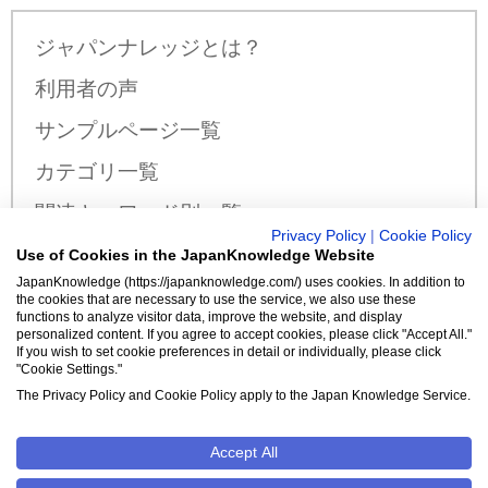
ジャパンナレッジとは？
利用者の声
サンプルページ一覧
カテゴリ一覧
関連キーワード別一覧
Privacy Policy
|
Cookie Policy
サンプル公開辞書・事典一覧
Use of Cookies in the JapanKnowledge Website
JapanKnowledge (https://japanknowledge.com/) uses cookies. In addition to
料金・収録コンテンツ
the cookies that are necessary to use the service, we also use these
functions to analyze visitor data, improve the website, and display
personalized content. If you agree to accept cookies, please click "Accept All."
If you wish to set cookie preferences in detail or individually, please click
"Cookie Settings."
新規入会はこちら
The Privacy Policy and Cookie Policy apply to the Japan Knowledge Service.
Accept All
クッキーポリシー
Cookie設定