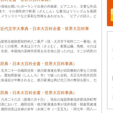
い境地を開いたポーランド出身の作曲家、ピアニスト。主要な作品
曲で、その個性的で斬新（ざんしん）な書法はリリシズムを基調
、メランコリーなど多彩な性格をあわせもち、「ピアノの詩人」と
本近代文学大事典・日本大百科全書・世界大百科事
山梨県北都留郡初狩村八二番戸（現・大月市下初狩二二一番地）生
母とくの長男。本名は三十六（さとむ）。家業は繭、馬喰、そのほ
。生前、本籍地の韮崎市若尾を出生地と語ったのは、そこが武田の
大辞典・日本大百科全書・世界大百科事典）
）五月二十一日織田信長・徳川家康連合軍が武田勝頼の軍を三河国
ら、愛知県新城（しんしろ）市）で破った合戦。天正元年四月武田
上洛遠征が中断されると、徳川家康は再び北三河の奪回を図り、七
大辞典・日本大百科全書・世界大百科事典）
）六月二十八日（新暦八月十日）、現在の滋賀県東浅井郡浅井町野
河原において、織田信長・徳川家康連合軍が浅井長政・朝倉景健連
。織田信長は永禄の末年（永禄二年（一五五九）・同七年・同八―