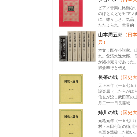
ピアノ音楽に比類な
のほとんどがピアノ
に、雄々しさ、気品
たたえられ、世界的
山本周五郎
（日
典）
本文：既存小説家。
れ。父清水逸太郎、
か諸小売りであった
御倉奉行と伝え
長篠の戦
（国史
天正三年（一五七五
設楽原（したらがは
信玄が没し武田軍の
月二十一日長篠城
姉川の戦
（国史
元亀元年（一五七〇
村・三田付近の姉川
合軍を撃破した戦い