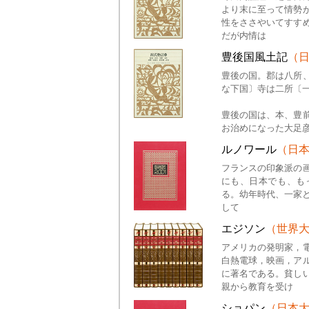
より末に至って情勢
性をささやいてすす
だが内情は
豊後国風土記
（
豊後の国。郡は八所
な下国〕寺は二所〔
豊後の国は、本、豊
お治めになった大足
ルノワール
（日
フランスの印象派の
にも、日本でも、もっ
る。幼年時代、一家と
して
エジソン
（世界
アメリカの発明家，
白熱電球，映画，ア
に著名である。貧し
親から教育を受け
ショパン
（日本