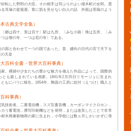
が好転した野郎の大臣。その相手は羽ぶりのよい撞木町の女郎。悪
める耳塚の駕籠屋。客に肌を見せない白人の話 外面は菩薩のよう
日本古典文学全集）
、〔郷は四十、里は百十〕駅は九所、〔みな小路〕烽は五所、〔み
一つは僧の寺、一つは尼の寺〕である。
前の国と合わせて一つの国であった。昔、纏向の日代の宮で天下を
彦の天皇
本大百科全書・世界大百科事典）
画家。裸婦や少女たちの豊かな魅力を備えた作品によって、国際的
とも親しまれている画家。1841年2月25日リモージュに生まれ
ともにパリに移住。1854年、陶器の工房に絵付（えつけ）職人と
大百科事典）
電気技術者。二重電信機，スズ箔蓄音機，カーボンマイクロホン，
ルカリ蓄電池，謄写印刷機などを発明，または改良したことで非常
い材木商兼穀物商の家に生まれ，小学校には数ヵ月しかいかずに母
大百科全書・世界大百科事典）