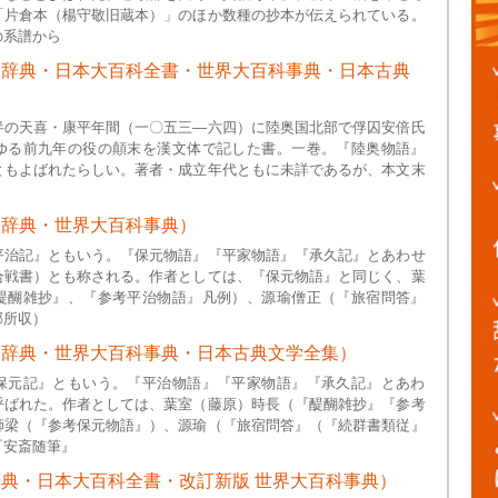
「片倉本（楊守敬旧蔵本）」のほか数種の抄本が伝えられている。
の系譜から
大辞典・日本大百科全書・世界大百科事典・日本古典
半の天喜・康平年間（一〇五三―六四）に陸奥国北部で俘囚安倍氏
ゆる前九年の役の顛末を漢文体で記した書。一巻。『陸奥物語』
ともよばれたらしい。著者・成立年代ともに未詳であるが、本文末
大辞典・世界大百科事典）
平治記』ともいう。『保元物語』『平家物語』『承久記』とあわせ
合戦書）とも称される。作者としては、『保元物語』と同じく、葉
醍醐雑抄』、『参考平治物語』凡例）、源瑜僧正（『旅宿問答』
部所収）
大辞典・世界大百科事典・日本古典文学全集）
保元記』ともいう。『平治物語』『平家物語』『承久記』とあわ
呼ばれた。作者としては、葉室（藤原）時長（『醍醐雑抄』『参考
師梁（『参考保元物語』）、源瑜（『旅宿問答』（『続群書類従』
『安斎随筆』
典・日本大百科全書・改訂新版 世界大百科事典）