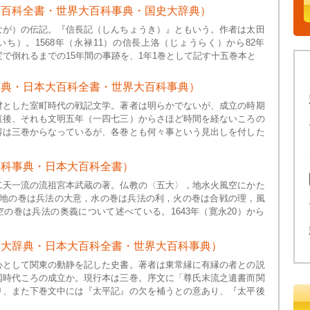
大百科全書・世界大百科事典・国史大辞典）
なが）の伝記。『信長記（しんちょうき）』ともいう。作者は太田
ち）。1568年（永禄11）の信長上洛（じょうらく）から82年
変で倒れるまでの15年間の事跡を、1年1巻として記す十五巻本と
辞典・日本大百科全書・世界大百科事典）
材とした室町時代の戦記文学。著者は明らかでないが、成立の時期
直後、それも文明五年（一四七三）からさほど時間を経ないころの
容は三巻からなっているが、各巻とも何々事という見出しを付した
百科事典・日本大百科全書）
二天一流の流祖宮本武蔵の著。仏教の〈五大〉，地水火風空にかた
，地の巻は兵法の大意，水の巻は兵法の利，火の巻は合戦の理，風
の巻は兵法の奥義について述べている。1643年（寛永20）から
史大辞典・日本大百科全書・世界大百科事典）
心として関東の動静を記した史書。著者は東常縁に有縁の者との説
国時代ころの成立か。現行本は三巻。序文に「尊氏末流之遺書而関
り、また下巻文中には『太平記』の欠を補うとの意あり、『太平後