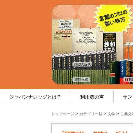
ジャパンナレッジとは？
利用者の声
サン
>
>
>
トップページ
カテゴリ一覧
文学
古典文