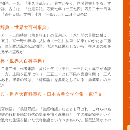
記物語。一名、『承久兵乱記』。異本が多く、同名異書もある。す
未詳。古くは、『公定公記』応安七年（一三七四）四月二十一日条
、『蔗軒日録』文明十七年（一四八五）二月七日条に
大辞典・世界大百科事典）
一万）・五郎時致（幼名箱王）の兄弟が、十八年間の苦難に耐え、
）五月、富士野の狩場に父祐通（一説に祐重・祐泰）のかたき工藤
る、軍記物語風の伝記物語。仇討ちは果たしながら、横さまの死を
た兄弟の霊魂が
辞典・世界大百科事典）
。二巻二冊。作者未詳。貞和五年（正平四、一三四九）成立が通説
、一方、上限を正平七年（一三五二）とし下限を嘉慶年間（一三八
もある。後者の説は、『梅松論』を典拠としている『源威集』の推
置き
辞典・世界大百科事典・日本古典文学全集・東洋文
判官物語』『義経双紙』『義経物語』などとも呼ばれ、これらの名
群雄の行動を軸に時代の変革を描く叙事詩としての軍記物語という
の数奇な生涯を描いた伝奇物語というべきもので、琵琶法師がその
。