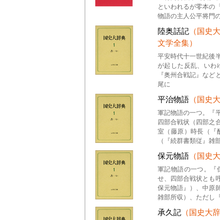
といわれるが零本の
物語の主人公平将門
陸奥話記
（国史
文学全集）
平安時代十一世紀後
が起した反乱、いわ
『奥州合戦記』など
尾に
平治物語
（国史
軍記物語の一つ。『
四部合戦状（四部之
室（藤原）時長（『
（『続群書類従』雑
保元物語
（国史
軍記物語の一つ。『
せ、四部合戦状とも
保元物語』）、中原
雑部所収）、ただし
承久記
（国史大辞