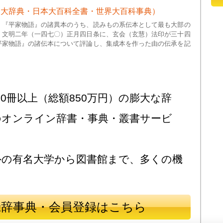
史大辞典・日本大百科全書・世界大百科事典）
。『平家物語』の諸異本のうち、読みもの系伝本として最も大部の
』文明二年（一四七〇）正月四日条に、玄会（玄慧）法印が三十四
平家物語』の諸伝本について評論し、集成本を作った由の伝承を記
0冊以上（総額850万円）の膨大な辞
のオンライン辞書・事典・叢書サービ
外の有名大学から図書館まで、多くの機
録辞事典・会員登録はこちら