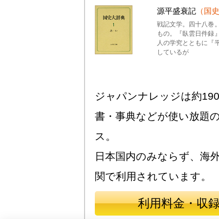
源平盛衰記
（国
戦記文学。四十八巻
もの。『臥雲日件録
人の学究とともに『
しているが
ジャパンナレッジは約190
書・事典などが使い放題
ス。
日本国内のみならず、海
関で利用されています。
利用料金・収