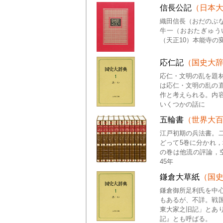
信長公記
（日本
織田信長（おだのぶ
牛一（おおたぎゅうい
（天正10）本能寺の
応仁記
（国史大
応仁・文明の乱を題
は応仁・文明の乱の
作と考えられる。内
いくつかの話に
五輪書
（世界大
江戸初期の兵法書。
どって5巻に分かれ
の巻は他流の評論，空
45年
鎌倉大草紙
（国
鎌倉御所足利氏を中
もあるが、不詳。戦
東大家之旧記」とあ
記』とも呼ばる。