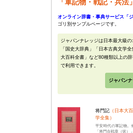
「軍記物・戦記・兵法
オンライン辞書・事典サービス「
ゴリ別サンプルページです。
ジャパンナレッジは日本最大級の
「国史大辞典」「日本古典文学全
大百科全書」など80種類以上の
で利用できます。
ジャパンナ
将門記
（日本大
学全集）
平安時代の軍記物。
「将門合戦章（状）