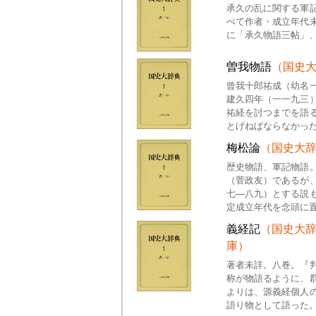
承久の乱に関する軍
べて作者・成立年代
に「承久物語三帖」
曽我物語
（国史
曾我十郎祐成（幼名
建久四年（一一九三
祐経を討つまでを語
とげねばならなかっ
梅松論
（国史大
歴史物語、軍記物語
（菅政友）であるが
七―八九）とする説
定成立年代を念頭に
義経記
（国史大
庫）
著者未詳。八巻。『
称が物語るように、
よりは、源義経個人
語り物として語った